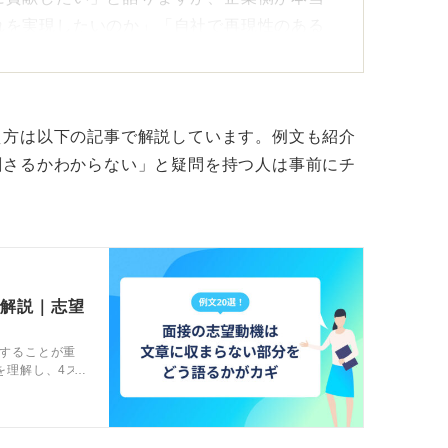
れを実現したいのか」「自社で再現性のある
しく理解すること、それに対して自分の過去
語化すること。
え方は以下の記事で解説しています。例文も紹介
刺さるかわからない」と疑問を持つ人は事前にチ
をしたいのかを具体化することの三点が重要
導き出そう
なぜ自分はここに惹かれたのか」を掘り下げ
で解説｜志望
することが重
を理解し、4ス
」「過去のどんな経験と重なるのか」を振り
や伝え方のコ
。