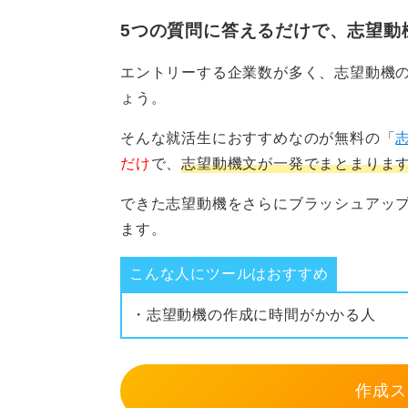
アルバイトやゼミ、部活など、特別
切にしてきた価値観が、企業の特徴
5つの質問に答えるだけで、志望動
ります。
エントリーする企業数が多く、志望動機
志望理由は熱意の作文ではなく、企
ょう。
ることで、説得力ある説明と差別化
そんな就活生におすすめなのが無料の「
だけ
で、
志望動機文が一発でまとまりま
0
できた志望動機をさらにブラッシュアッ
ます。
こんな人にツールはおすすめ
・志望動機の作成に時間がかかる人
作成ス