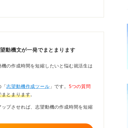
業・仕事に惹かれた具体的なポイント、そこ
るか、入社後にどう貢献したいかの3点が基
「〜ができると思いました」だけで終わると
メなのかを必ず言語化しましょう。
志望動機文が一発でまとまります
性を出そう
動機の作成時間を短縮したいと悩む就活生は
内容・顧客層・働き方などを調べ、自分の過
に深みが出ます。
の「
志望動機作成ツール
」です。
5つの質問
でまとまります
。
ではなく解釈の仕方です。
アップさせれば、志望動機の作成時間を短縮
いる志望理由は、面接官に共に働くイメージ