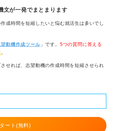
でなくてかまいません。その経験を通じて大
と重なった瞬間にあなただけの志望理由にな
機文が一発でまとまります
の作成時間を短縮したいと悩む就活生は多いでし
業と自分の相性を説明するロジックととらえ
ができます。
志望動機作成ツール
」です。
5つの質問に答える
す
。
プさせれば、志望動機の作成時間を短縮させられ
タート(無料)