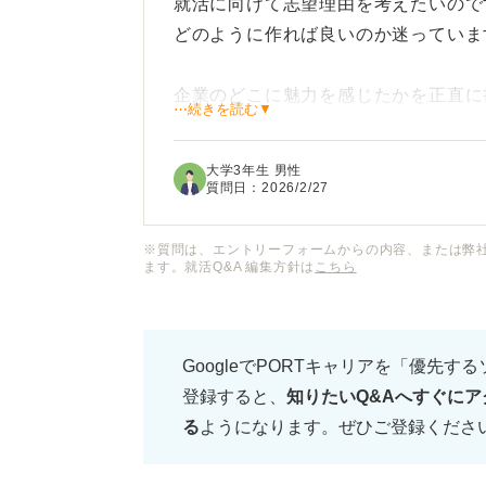
就活に向けて志望理由を考えたいので
どのように作れば良いのか迷っていま
企業のどこに魅力を感じたかを正直に
⋯続きを読む▼
験をどう活かせるかという視点を重視
大学3年生 男性
「成長したい」「社会貢献したい」と
質問日：
2026/2/27
の印象に残る深みのある志望理由にす
※質問は、エントリーフォームからの内容、または弊
ます。就活Q&A 編集方針は
こちら
企業の採用担当者が「この学生は採用
構成や差別化を図るための具体的な考
GoogleでPORTキャリアを「優先す
登録すると、
知りたいQ&Aへすぐにア
る
ようになります。ぜひご登録くださ