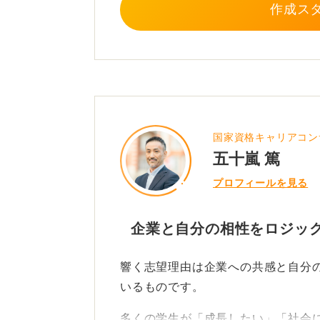
最後に「この会社で何を実現したい
作成ス
す。熱意は具体性からしか伝わりま
0
国家資格キャリアコン
五十嵐 篤
プロフィールを見る
企業と自分の相性をロジッ
響く志望理由は企業への共感と自分
いるものです。
多くの学生が「成長したい」「社会