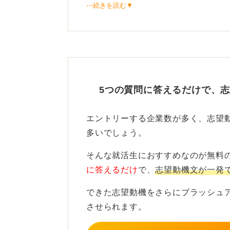
⋯続きを読む▼
志望動機の構成はシンプルでその企
に自分の経験・価値観がいかに重な
本です。
「成長したい」「社会貢献したい」
弱いため、なぜこの企業でないとダ
5つの質問に答えるだけで、
経験と価値観をつないで独自
エントリーする企業数が多く、志望
多いでしょう。
たとえば企業理念・経営理念・事業
去の行動や選択と結び付けると一気
そんな就活生におすすめなのが無料
に答えるだけ
で、
志望動機文が一発
差別化のポイントは、企業研究の量
できた志望動機をさらにブラッシュ
事実＋自分なりの意味付けができて
させられます。
を持たせます。