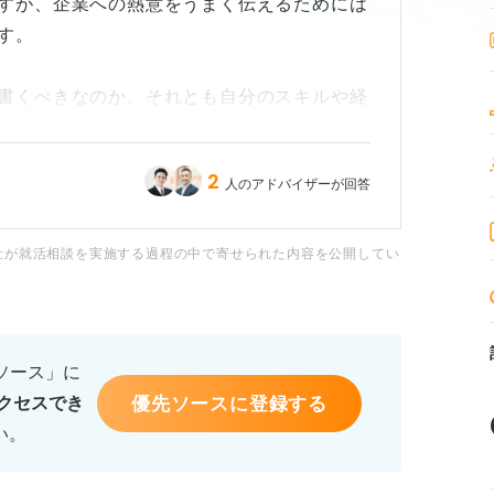
すが、企業への熱意をうまく伝えるためには
す。
書くべきなのか、それとも自分のスキルや経
すべきなのか軸が定まりません。
2
人のアドバイザーが回答
いった漠然とした理由ではなく、採用担当者
るにはどうしたら良いのでしょうか？
社が就活相談を実施する過程の中で寄せられた内容を公開してい
したい」と思うような、志望理由の効果的な
え方についてアドバイスをお願いします。
るソース」に
優先ソースに登録する
クセスでき
い。