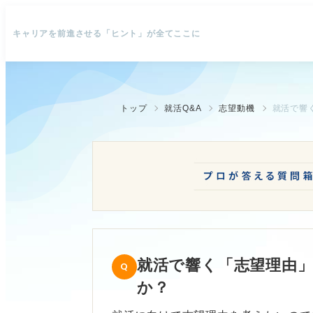
キャリアを前進させる「ヒント」が全てここに
トップ
就活Q&A
志望動機
就活で響
就活で響く「志望理由
か？