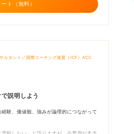
か」を未来形で語れれば、志望理由は完成で
タート（無料）
せん。
サルタント／国際コーチング連盟（ICF）ACC
クで説明しよう
の経験、価値観、強みが論理的につながって
に貢献したい」と語りますが、企業側が本当