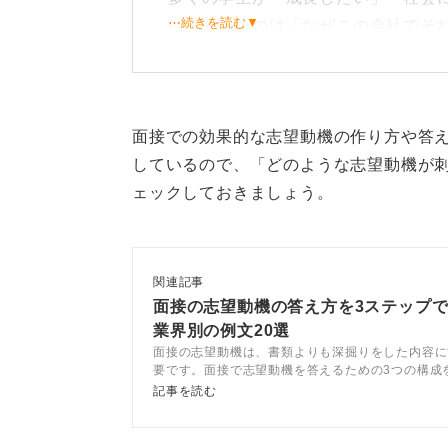
⋯続きを読む▼
に知りたいのは「なぜこの会社でそ
活躍ができそうか」という点です。
そのためには企業の特徴や課題を正
経験や価値観がどう結びつくかを言
面接での効果的な志望動機の作り方や答
しているので、「どのような志望動機が
また入社後にどのようなかかわり方
ェックしておきましょう。
になります。
自分の経験から唯一の理由を
関連記事
企業研究は情報収集で終わらせず「
面接の志望動機の答え方を3ステップ
業界別の例文20選
ることが不可欠です。
面接の志望動機は、書類よりも深掘りをした内容に
要です。面接で志望動機を答えるための3つの構成
「なぜそれに自分は心が動いたのか
テップで面接の志望動機を考えましょう。回答例文
記事を読む
返ってみてください。
ツを踏まえてキャリアコンサルタントが解説します