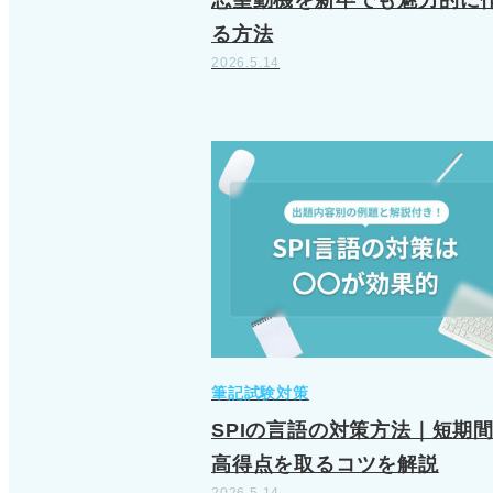
志望動機を新卒でも魅力的に
る方法
2026.5.14
筆記試験対策
SPIの言語の対策方法｜短期
高得点を取るコツを解説