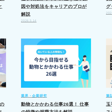
と
因や対処法をキャリアのプロが
グ
202
解説
2026.5.14
業界・企業研究
筆
の
動物とかかわる仕事26選！ 仕事
玉