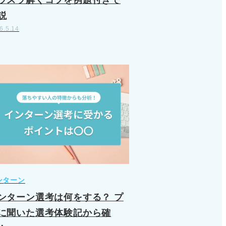
ラスラ解くコツを例題付きで
説
6.5.14
ンターン
ンターン選考は何をする？ プ
に聞いた選考体験記から確