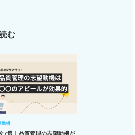
読む
望動機
文7選｜品質管理の志望動機が