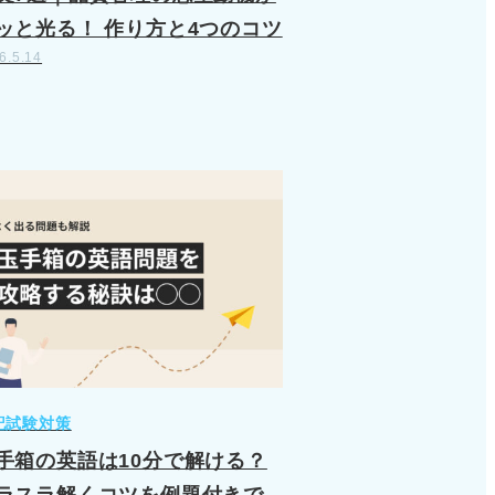
ッと光る！ 作り方と4つのコツ
6.5.14
記試験対策
手箱の英語は10分で解ける？