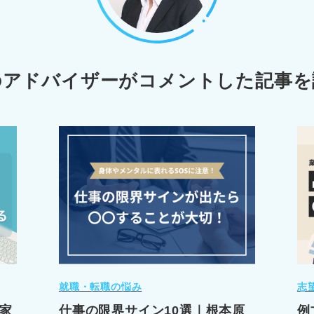
のアドバイザーが
コメントした記事を
就職・転職の悩み
志
家
仕事の限界サイン10選｜根本原
例