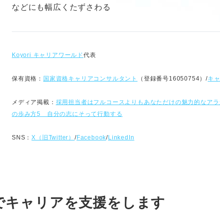
などにも幅広くたずさわる
Koyori キャリアワールド
代表
保有資格：
国家資格キャリアコンサルタント
（登録番号16050754）/
キ
メディア掲載：
採
用担当者はフルコースよりもあなただけの魅力的なアラ
の歩み方5 自分の志にそって行動する
SNS：
X（旧Twitter）
/
Facebook
/
LinkedIn
でキャリアを支援をします