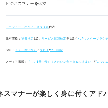
ビジネスマナーを伝授
アカデミー・なないろスタイル
代表
保有資格：
秘書検定
1級／
サービス接遇検定
準1級／
NLPマスタープラク
SNS：
X（旧Twitter）
／
ブログ
/
YouTube
メディア掲載：
「この1冊で安心！きれいな食べ方＆ふるまい」
/
Yahoo
ネスマナーが楽しく身に付くアド