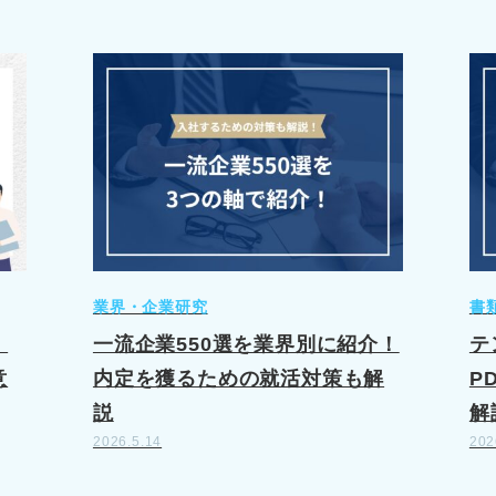
業界・企業研究
書
｜
一流企業550選を業界別に紹介！
テ
意
内定を獲るための就活対策も解
P
説
解
2026.5.14
202