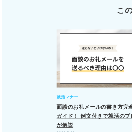
こ
就活マナー
面談のお礼メールの書き方完
ガイド！ 例文付きで就活のプ
が解説