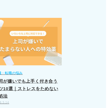
職・転職の悩み
司が嫌いでも上手く付き合う
ツ10選｜ストレスをためない
処法
6.5.14