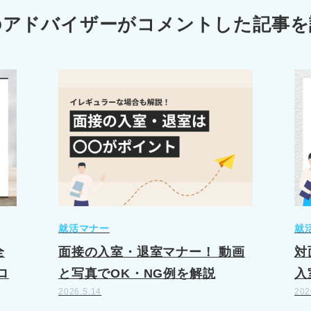
のアドバイザーが
コメントした記事を
就活マナー
就
全
面接の入室・退室マナー！ 動画
対
ロ
と写真でOK・NG例を解説
入
2026.5.14
202