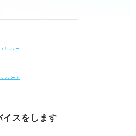
ティショナー
!エキスパート
バイスをします