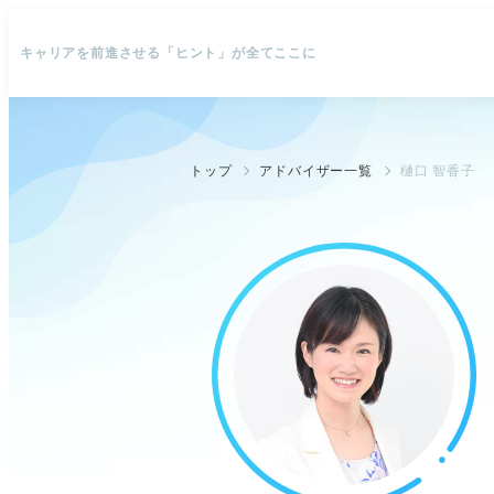
キャリアを前進させる「ヒント」が全てここに
トップ
アドバイザー一覧
樋口 智香子