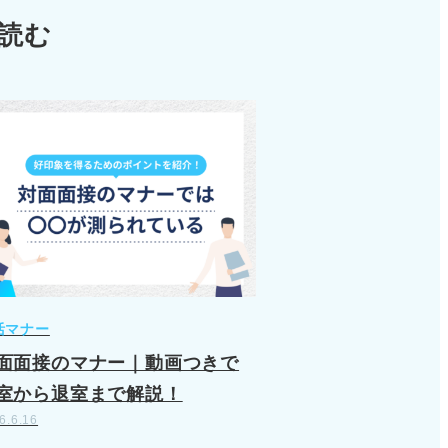
読む
活マナー
面面接のマナー｜動画つきで
室から退室まで解説！
6.6.16