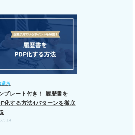
類選考
ンプレート付き！ 履歴書を
DF化する方法4パターンを徹底
説
6.5.14