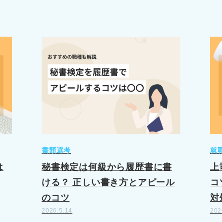
書類選考
就
は
秘書検定は何級から履歴書に書
上
ける？ 正しい書き方とアピール
コ
のコツ
対
2026.5.14
202