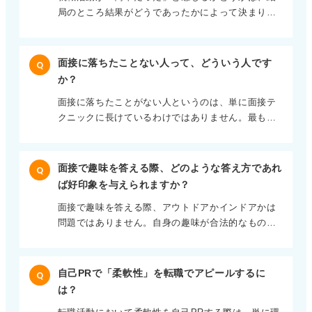
局のところ結果がどうであったかによって決まりま
釈として「畑を楽にする」という意味もあります。
す。内定を獲得し、希望のキャリアを歩めることに
畑にかけることで良い作物が育ち、結果として収入
なれば、「あのとき案外簡単だったな」と感じるで
につながるように、何かに丁寧に取り組むことが価
しょう。 この「簡単だった」という感覚を得るため
値を生むということです。 まずは誰かのために！ そ
面接に落ちたことない人って、どういう人です
Q
には、徹底した準備と実践の積み重ねが不可欠で
れが未来の自分を助ける どうしてもやりたいことが
か？
す。面接での緊張は誰もが経験するものです。 人間
みつからない場合は、やりたいことがある人を応援
面接に落ちたことがない人というのは、単に面接テ
は慣れる動物なので、友人との模擬面接や、自身で
することから始めてみるのも一つの手です。 そうし
クニックに長けているわけではありません。最も重
ビデオを撮って話す練習を繰り返すことで、場慣れ
て他者に貢献することは、いずれ自分が何かを始め
要なのは、なぜその会社を志望するのかという明確
し、落ち着いて臨めるようにできます。 前向きに気
たいと思ったときに、周りから応援してもらえるマ
で説得力のある志望動機を持っている人です。 大企
持ちで臨む！ 期限を設定して全力で挑もう 就職活動
ンパワーの貯金のようなものになります。
業だから、公務員だからといった表面的な理由では
は決して楽な道のりではありませんが、過度に不安
面接で趣味を答える際、どのような答え方であれ
Q
なく、その会社や業界への深い理解があり、それを
を感じる必要もありません。 大切なのは、結果を恐
ば好印象を与えられますか？
自分の言葉で情熱的に語れる人が、面接で高い評価
れずに前向きな姿勢で挑むことです。もし、どうし
面接で趣味を答える際、アウトドアかインドアかは
を得ます。 彼らはホームページ（HP）など表面的な
ても気持ちを楽にしたいのであれば、本来であれば
問題ではありません。自身の趣味が合法的なもので
情報だけでなく、企業の本質や文化、そしてそこで
難しいと感じるような企業でも、あえて「練習」だ
あれば、自信を持って堂々とアピールしてくださ
働く意味を深く理解している傾向があります。 一方
と思って受けてみるのも一つの手です。 そうするこ
い。 趣味の種類によって評価が変わることはないで
的なPRはNG ！ 採用したくなる熱意を示そう 面接
とで、もし不採用になったとしても精神的なダメー
しょう。 趣味で培った力をPR！ どう仕事に活かす
に落ちたことがない人、あるいは合格率が高い人
ジは少なく、成功すれば大きな自信につなげられま
自己PRで「柔軟性」を転職でアピールするに
Q
かを語ろう たとえば、ゲームが趣味であっても、e
は、企業側から見て「この人を採用したい」と思わ
す。 また、具体的な期限を設定し、それまでは全力
は？
スポーツのように競技として取り組んでいたり、チ
せる何かを持っています。 それは、単に自分のスキ
で取り組むことで、集中力を高め、結果を出すため