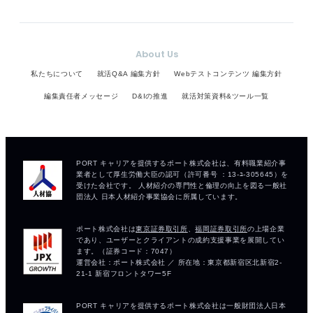
About Us
私たちについて
就活Q&A 編集方針
Webテストコンテンツ 編集方針
編集責任者メッセージ
D&Iの推進
就活対策資料&ツール一覧