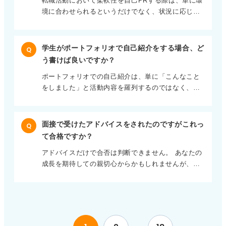
転職活動において柔軟性を自己PRする際は、単に環
ームでのマネジメントやコミュニケーション能力を
ルや経験をアピールするだけでなく、自分がその会
のモチベーションを維持できるでしょう。 就職活動
境に合わせられるというだけでなく、状況に応じて
養った経験として語ったりすることもできます。 趣
社でどのように貢献できるか、どのような価値を提
を乗り越えた先には、きっと「簡単だった」と思え
考え方を変えたり、自ら変化を起こして対応できる
味を通して培った能力や経験を、仕事にどう活かせ
供できるかという視点を明確に持っていることで
る日が来ると信じて、一歩ずつ進んでいきましょ
能力として示すことが重要です。 特に転職の場合、
るかを具体的に伝えることが、効果的な自己アピー
す。 勝率を上げることや、複数の内定を比較検討す
う。
チームプレイでの柔軟性が問われることが多いた
ルにつながります。
るような姿勢は、企業から見れば「自社への熱意が
学生がポートフォリオで自己紹介をする場合、ど
Q
め、リーダーシップやチャレンジ精神を示すエピソ
低い」と判断される可能性があります。 面接は、企
う書けば良いですか？
ードを具体的に盛り込むと効果的です。 たとえば、
業と個人の相性を見極める場であり、一方的なスキ
ポートフォリオでの自己紹介は、単に「こんなこと
前職で合意形成を図り、組織や業務に変化をもたら
ルアピールの場ではありません。 企業への深い理解
をしました」と活動内容を羅列するのではなく、成
した結果、良い方向に進んだ事例や、既存の概念に
と、その会社で働くことへの真摯な熱意を示すこと
果に至るまでのプロセスを伝えることが重要です。
とらわれず、新しいやり方を取り入れて成功した経
が、面接突破の鍵となるでしょう。
どのような課題に直面し、それに対しどのように工
験などを具体的に伝えてください。 柔軟性を発揮し
夫し、どんな困難を乗り越えたのかという物語を明
た実例を伝える！ 企業のニーズに合わせよう 自身が
面接で受けたアドバイスをされたのですがこれっ
Q
確に示しましょう。 作品やスキルの紹介に加えて、
新しい考え方や未知の状況を受け入れ、チームとし
て合格ですか？
制作意図を具体的に説明することで、あなたの考え
て成功に貢献した実例を具体的に伝えることが、あ
アドバイスだけで合否は判断できません。 あなたの
方や問題解決能力を採用担当者に伝えることができ
なたの柔軟性を裏付ける強力な根拠となります。 た
成長を期待しての親切心からかもしれませんが、
ます。 視覚的に訴えかけるポートフォリオでは、写
とえば、過去の慣習や上司の指示に対し、単に受け
「その点を直さないと、うちでは通用しない」とい
真やイラストを効果的に使い、単なる情報の羅列で
入れるだけでなく、現状を改善するための提案をお
う警告の可能性もゼロではありません。 あるいは、
はなく、見る人の心に響くような内容を心掛けるこ
こない、コンセンサスを得ながら変化を起こした経
よっぽどあなたの話し方や態度が気になったという
とで、より魅力的な自己紹介となるでしょう。 成長
験があれば、それは本物の柔軟性として高く評価さ
ケースも考えられます。採用は面接官一人の感想で
過程を具体的に記して熱意と能力を伝えよう 企業は
れるでしょう。 応募する企業がどのような柔軟性を
決まるわけではないので、あまり深く考えすぎない
ポートフォリオを通して、単なる結果だけでなく、
求めているかを企業研究で把握し、それに合致する