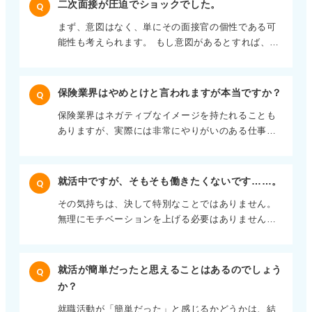
二次面接が圧迫でショックでした。
Q
信過剰になる必要はなく、自身の経歴に特に問題は
まず、意図はなく、単にその面接官の個性である可
ないくらいにとらえておくのが良いです。書類選考
能性も考えられます。 もし意図があるとすれば、ス
は評価されているというよりも、明らかなミスマッ
トレス耐性や対応力を見ているのかもしれません。
チを防ぐためのものだと考えましょう。 面接では個
たとえば、予期せぬトラブルやクレーム対応など、
性をPR！ 過去の経験を言葉で語ろう むしろ重要に
追い込まれた状況でどのような反応をするか、表情
なるのは、その後の面接です。 面接官は、あなたの
保険業界はやめとけと言われますが本当ですか？
Q
や仕草を観察している可能性があります。 人格否定
個性や特徴、つまり書類だけではわからない部分を
保険業界はネガティブなイメージを持たれることも
ではない！ 冷静な反応で対応力を見せよう また、面
知りたいと考えています。優等生になろうとせず、
ありますが、実際には非常にやりがいのある仕事で
接官以外の社員が観察者として同席しているケース
ありのままの自分を表現することが求められます。
す。 多くの人が万が一の事態に備えて保険を求めて
もあります。 いずれにせよ、あなたの人格を否定し
そのためには、付け焼き刃の知識で話すことは避
おり、顧客に安心を届けるという大切な役割を担っ
ているわけではなく、困難な状況での対応力を見て
け、これまでの経験を深く棚卸ししておく必要があ
ています。 諸外国では、顧客の生活に深くかかわる
いるととらえ、冷静に対応することが大切です。
就活中ですが、そもそも働きたくないです……。
Q
ります。 たとえば、この一年で何かに没頭した経験
仕事として、銀行員よりも社会的信用が高い国もあ
は、文字だけでは伝わらないあなた自身のアピール
その気持ちは、決して特別なことではありません。
るほどです。 高収入も目指せる！ 希望の持てる業界
材料になります。 時間がない人は自分が何を大切に
無理にモチベーションを上げる必要はありません
ととらえよう また、営業職、特にフルコミッション
してきたかを改めて見つめ直し、自分の言葉でしっ
が、働くとは何かを少し違う角度からみてみるのは
（完全歩合制）の場合は、成果次第でサラリーマン
かりと伝えられるよう準備しておきましょう。
いかがです。 「働く」という言葉は、傍（はた）、
では得られないような高収入を目指すことも可能で
つまり周りの人々を楽にすることが語源の一つとい
す。 そういった側面においては、夢のある業界とも
就活が簡単だったと思えることはあるのでしょう
Q
われています。 たとえば、ご家族やこれまでお世話
言えるかもしれません。
か？
になった人々を楽にさせてあげたいという思いが働
就職活動が「簡単だった」と感じるかどうかは、結
く目的になることもあります。 また、もう一つの解