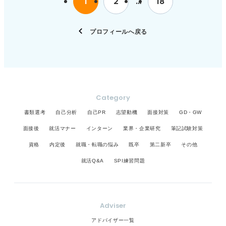
1
2
…
18
ようにしましょう。 結果を待とう！ 面接官の反応
あなたがどのような思考プロセスを経て、どのよう
具体的なエピソードを伝えることで、あなたの柔軟
は気にせず切り替えることが大事 面接官の反応一
に成長してきたのかを見ています。劇的な成功体験
性が企業でどのように貢献できるかを効果的にアピ
つで合否を推測し、一喜一憂するのは避けるべきで
でなくてもかまいません。 途中で直面した問題や、
ールできます。
プロフィールへ戻る
す。手応えがあったと感じても、不採用になること
それを乗り越えるためにどのような努力をしたの
もありますし、その逆もまた然りです。 どんな反応
か、その過程で何を学び、どのように変化したのか
をされても、最後まで誠実な態度を崩さず、あとは
といった経験を具体的に記述することで、あなたの
結果を待つしかありません。終わった面接のことは
人間性や潜在能力をアピールできます。 見る人に訴
一旦忘れ、気持ちを切り替えていきましょう。
えかける物語を意識し、あなた自身の内面的なプロ
セスを可視化することで、採用担当者に強い印象を
Category
残し、あなたの熱意と能力を効果的に伝えることが
書類選考
自己分析
自己PR
志望動機
面接対策
GD・GW
できます。
面接後
就活マナー
インターン
業界・企業研究
筆記試験対策
資格
内定後
就職・転職の悩み
既卒
第二新卒
その他
就活Q&A
SPI練習問題
Adviser
アドバイザー一覧