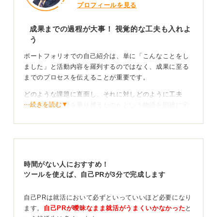
プロフィールを見る
成果までの過程が大事！ 視覚的な工夫も入れよ
う
ポートフォリオでの自己紹介は、単に「こんなことをし
ました」と活動内容を羅列するのではなく、成果に至る
までのプロセスを伝えることが重要です。
どのような課題に直面し、それに対しどのように工夫
⋯続きを読む▼
し、どんな困難を乗り越えたのかという物語を明確に示
しましょう。
作品やスキルの紹介に加えて、制作意図を具体的に説明
することで、あなたの考え方や問題解決能力を採用担当
者に伝えることができます。
時間がない人におすすめ！
視覚的に訴えかけるポートフォリオでは、写真やイラス
ツールを使えば、自己PRが3分で完成します
トを効果的に使い、単なる情報の羅列ではなく、見る人
の心に響くような内容を心掛けることで、より魅力的な
自己PRは就活において必ずといっていいほど必要になり
自己紹介となるでしょう。
ます。
自己PRが曖昧なまま就活がうまくいかなかった
と