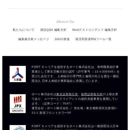
About Us
私たちについて
就活Q&A 編集方針
Webテストコンテンツ 編集方針
編集責任者メッセージ
D&Iの推進
就活対策資料&ツール一覧