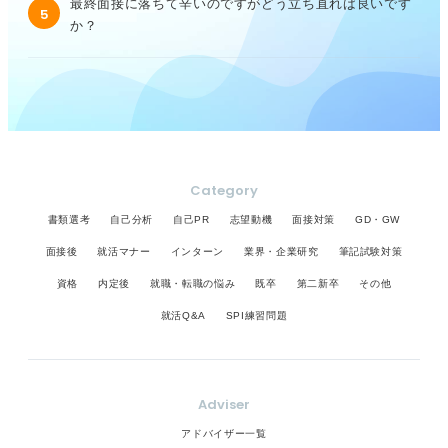
最終面接に落ちて辛いのですがどう立ち直れば良いです
5
か？
Category
書類選考
自己分析
自己PR
志望動機
面接対策
GD・GW
面接後
就活マナー
インターン
業界・企業研究
筆記試験対策
資格
内定後
就職・転職の悩み
既卒
第二新卒
その他
就活Q&A
SPI練習問題
Adviser
アドバイザー一覧