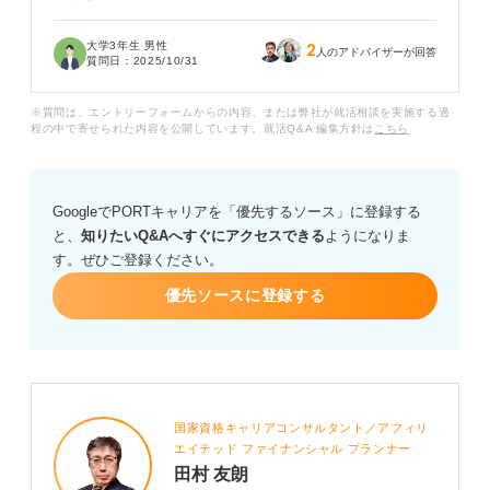
うか？
大学3年生 男性
2
ただ単に自分の名前や大学名を書くだけでは、魅力を伝
人のアドバイザーが回答
質問日：
2025/10/31
えきれないのではないかと不安です。これまでの制作物
やスキル、そして自分の個性や熱意を効果的にアピール
※質問は、エントリーフォームからの内容、または弊社が就活相談を実施する過
するためには、どのような構成や表現が良いのでしょう
程の中で寄せられた内容を公開しています。就活Q&A 編集方針は
こちら
か？
ポートフォリオの自己紹介ページで、学生としての強み
GoogleでPORTキャリアを「優先するソース」に登録する
や将来性を最大限にアピールするための具体的なアドバ
と、
知りたいQ&Aへすぐにアクセスできる
ようになりま
イスをお願いします。どんな情報を優先的に載せるべき
す。ぜひご登録ください。
か、写真やイラストの活用方法、目を引く見出しの付け
方など、参考にできることがあれば教えていただきたい
優先ソースに登録する
です。
国家資格キャリアコンサルタント／アフィリ
エイテッド ファイナンシャル プランナー
田村 友朗