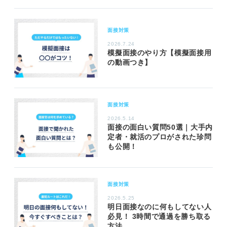
面接対策
2026.7.24
模擬面接のやり方【模擬面接用
の動画つき】
面接対策
2026.5.14
面接の面白い質問50選｜大手内
定者・就活のプロがされた珍問
も公開！
面接対策
2026.5.25
明日面接なのに何もしてない人
必見！ 3時間で通過を勝ち取る
方法