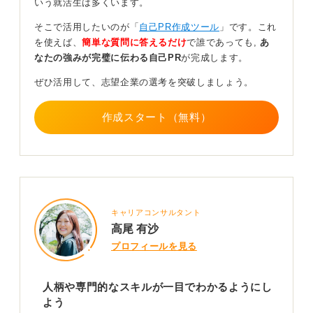
いう就活生は多くいます。
成長過程を具体的に記して熱意と能力を伝えよう
そこで活用したいのが「
自己PR作成ツール
」です。これ
を使えば、
簡単な質問に答えるだけ
で誰であっても,
あ
企業はポートフォリオを通して、単なる結果だけでな
なたの強みが完璧に伝わる自己PR
が完成します。
く、あなたがどのような思考プロセスを経て、どのよう
に成長してきたのかを見ています。劇的な成功体験でな
ぜひ活用して、志望企業の選考を突破しましょう。
くてもかまいません。
途中で直面した問題や、それを乗り越えるためにどのよ
作成スタート（無料）
うな努力をしたのか、その過程で何を学び、どのように
変化したのかといった経験を具体的に記述することで、
あなたの人間性や潜在能力をアピールできます。
見る人に訴えかける物語を意識し、あなた自身の内面的
なプロセスを可視化することで、採用担当者に強い印象
キャリアコンサルタント
を残し、あなたの熱意と能力を効果的に伝えることがで
高尾 有沙
きます。
プロフィールを見る
0
人柄や専門的なスキルが一目でわかるようにし
よう