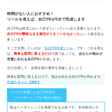
文字数は400字くらいにおさえ、Webの場合はスクロー
ポイントは多くあります。ポイント
ルせずに全体像が見渡せるレイアウトにすると、採用担
や自己紹介例、練習法についてキャ
当者が短時間であなたの魅力を把握できます。
リアコンサルタントの意見も交えて
時間がない人におすすめ！
解説します。
ツールを使えば、自己PRが3分で完成します
0
自己PRは就活において必ずといっていいほど必要になります。
自己PRが曖昧なまま就活がうまくいかなかった
という就活生は
多くいます。
そこで活用したいのが「
自己PR作成ツール
」です。これを使え
ば、
簡単な質問に答えるだけ
で誰であっても、
あなたの強みが
完璧に伝わる自己PR
が完成します。
ぜひ活用して、志望企業の選考を突破しましょう。
簡単な質問に答えるだけで、強みが伝わる自己PRが作れます。
作成スタート【無料】
ツールで作成した自己PR例文
（リーダーシップが強みの場合）
私はリーダーシップを発揮できる人材です。学生時代にサ