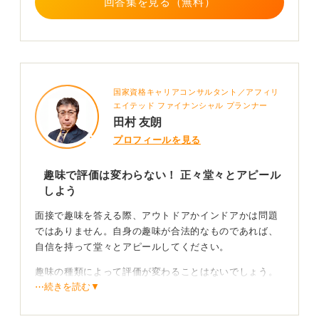
回答集を見る（無料）
伝えることができます。
また、戦略性のあるゲームが趣味であれば、「ゲームを
通じて、先を見越して行動する力を養いました。またオ
ンラインでのプレイを通じて、チームワークやコミュニ
ケーションの大切さも実感しています。これらの経験
国家資格キャリアコンサルタント／アフィリ
は、御社のプロジェクト業務でも生かせると考えていま
エイテッド ファイナンシャル プランナー
す」といった表現ができます。
田村 友朗
面接官は、あなたの趣味から見える人柄や姿勢、学びに
プロフィールを見る
注目しています。自分の趣味に真摯に向き合ってきた経
験を、自信を持って伝えるようにしましょう。
趣味で評価は変わらない！ 正々堂々とアピール
しよう
2
面接で趣味を答える際、アウトドアかインドアかは問題
ではありません。自身の趣味が合法的なものであれば、
自信を持って堂々とアピールしてください。
趣味の種類によって評価が変わることはないでしょう。
⋯続きを読む▼