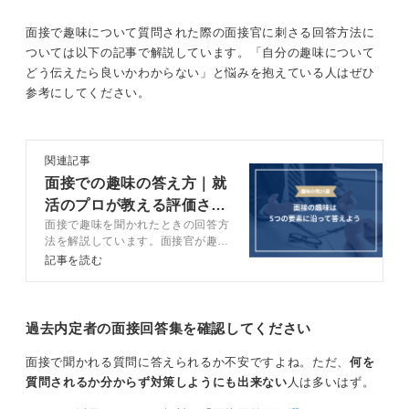
趣味で培った力をPR！ どう仕事に活かすかを語ろう
面接で趣味について質問された際の面接官に刺さる回答方法に
ついては以下の記事で解説しています。「自分の趣味について
どう伝えたら良いかわからない」と悩みを抱えている人はぜひ
たとえば、ゲームが趣味であっても、eスポーツのように
参考にしてください。
競技として取り組んでいたり、チームでのマネジメント
やコミュニケーション能力を養った経験として語ったり
することもできます。
関連記事
趣味を通して培った能力や経験を、仕事にどう活かせる
面接での趣味の答え方｜就
かを具体的に伝えることが、効果的な自己アピールにつ
活のプロが教える評価され
ながります。
面接で趣味を聞かれたときの回答方
る趣味とは？
法を解説しています。面接官が趣味
を聞く意図を踏まえ、キャリアコン
記事を読む
2
サルタントの視点も取り入れた回答
を作りましょう。また、面接官の誤
解を招きやすい趣味やマイナスな印
象を残さない回答の方法も伝授しま
過去内定者の面接回答集を確認してください
す。21例文も用意しているので、
自分らしい回答に役立てていきまし
面接で聞かれる質問に答えられるか不安ですよね。ただ、
何を
ょう。
質問されるか分からず対策しようにも出来ない
人は多いはず。