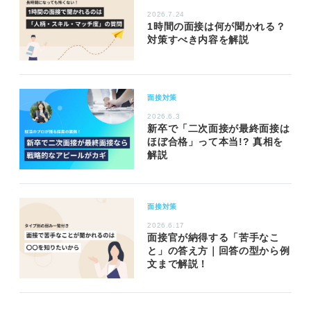
2026.7.24
1時間の面接は何が聞かれる？
対策すべき内容を解説
面接対策
2026.6.3
新卒で「二次面接が最終面接は
ほぼ合格」って本当!? 真相を
解説
面接対策
2026.6.17
面接官が納得する「苦手なこ
と」の答え方｜回答の型から例
文まで解説！