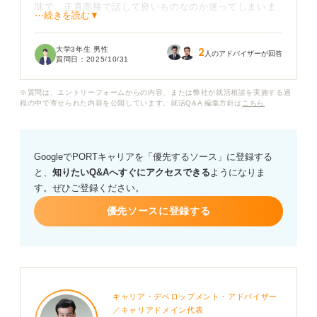
味で、正直面接で話して良いものなのか迷ってしまいま
⋯続きを読む▼
す。
大学3年生 男性
2
かといって、無理にアウトドアな趣味をでっち上げるの
人のアドバイザーが回答
質問日：
2025/10/31
も、嘘をついているようで気が引けます。
※質問は、エントリーフォームからの内容、または弊社が就活相談を実施する過
また、もし話すのであれば、ただ趣味の内容を伝えるだ
程の中で寄せられた内容を公開しています。就活Q&A 編集方針は
こちら
けでなく、何かアピールできる要素を盛り込むべきなの
かも知りたいです。
GoogleでPORTキャリアを「優先するソース」に登録する
面接で趣味について質問された場合、どのような答え方
と、
知りたいQ&Aへすぐにアクセスできる
ようになりま
をすれば、効果的に自分をアピールし、好印象を与えら
す。ぜひご登録ください。
れるのでしょうか？
優先ソースに登録する
キャリア・デベロップメント・アドバイザー
／キャリアドメイン代表