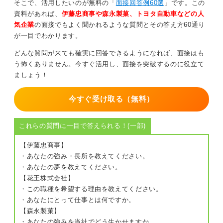
そこで、活用したいのが無料の「
面接回答例60選
」です。この
資料があれば、
伊藤忠商事や森永製菓、トヨタ自動車などの人
気企業
の面接でもよく聞かれるような質問とその答え方60通り
が一目でわかります。
どんな質問が来ても確実に回答できるようになれば、面接はも
う怖くありません。今すぐ活用し、面接を突破するのに役立て
ましょう！
今すぐ受け取る（無料）
これらの質問に一目で答えられる！(一部)
【伊藤忠商事】
・あなたの強み・長所を教えてください。
・あなたの夢を教えてください。
【花王株式会社】
・この職種を希望する理由を教えてください。
・あなたにとって仕事とは何ですか。
【森永製菓】
・あなたの強みを当社でどう生かせますか。