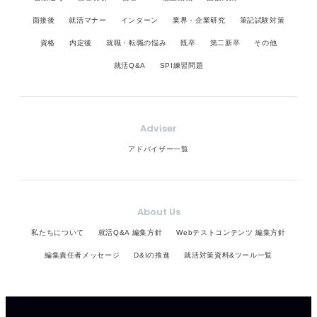
面接後
就活マナー
インターン
業界・企業研究
筆記試験対策
資格
内定後
就職・転職の悩み
既卒
第二新卒
その他
就活Q&A
SPI練習問題
Adviser
アドバイザー一覧
About Us
私たちについて
就活Q&A 編集方針
Webテストコンテンツ 編集方針
編集責任者メッセージ
D&Iの推進
就活対策資料&ツール一覧