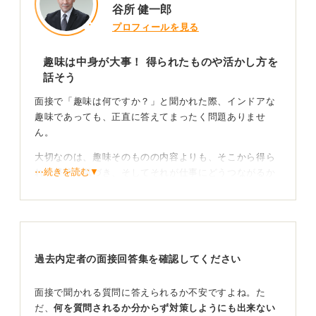
谷所 健一郎
プロフィールを見る
趣味は中身が大事！ 得られたものや活かし方を
話そう
面接で「趣味は何ですか？」と聞かれた際、インドアな
趣味であっても、正直に答えてまったく問題ありませ
ん。
大切なのは、趣味そのものの内容よりも、そこから得ら
⋯続きを読む▼
れた経験や気づき、そしてそれが仕事にどうつながるか
を伝えることです。
無理にアウトドアな趣味を答える必要はありません。自
分が本当に好きなことを、自信を持って話しましょう。
過去内定者の面接回答集を確認してください
趣味で得たことを仕事につなげる！ 前向きに伝えよ
面接で聞かれる質問に答えられるか不安ですよね。た
う
だ、
何を質問されるか分からず対策しようにも出来ない