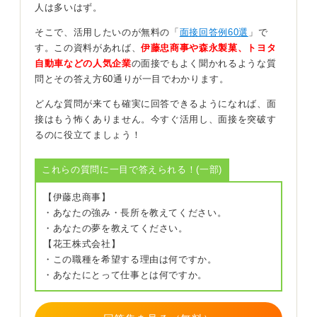
人は多いはず。
そこで、活用したいのが無料の「
面接回答例60選
」で
効果的にアピールするには、次のような流れで回答を組
す。この資料があれば、
伊藤忠商事や森永製菓、トヨタ
み立てるのがおすすめです。
自動車などの人気企業
の面接でもよく聞かれるような質
問とその答え方60通りが一目でわかります。
まず、趣味の内容を簡潔に伝えます。そして、その趣味
にどのように取り組んでいるか、具体的なエピソードを
どんな質問が来ても確実に回答できるようになれば、面
交えて話をして、その活動から何を学び、どんな力が身
接はもう怖くありません。今すぐ活用し、面接を突破す
についたかを述べます。
るのに役立てましょう！
たとえば、インドアな趣味でも、継続力や集中力、計画
これらの質問に一目で答えられる！(一部)
性、情報収集力、分析力、創造力、表現力など、仕事に
活かせる要素は多くあります。
【伊藤忠商事】
最後に、それらの経験が志望する職種や企業でどう役立
・あなたの強み・長所を教えてください。
つのかを具体的に結びつけて話すと、あなたの魅力がよ
・あなたの夢を教えてください。
り伝わりやすくなります。
【花王株式会社】
・この職種を希望する理由は何ですか。
たとえば、読書が趣味であれば、「読書を通じて常に新
・あなたにとって仕事とは何ですか。
しい知識や異なる価値観に触れています。読書によって
培われた情報収集力は、新しい技術や業界動向への対応
が求められる御社の業務でも役立つと考えています」と