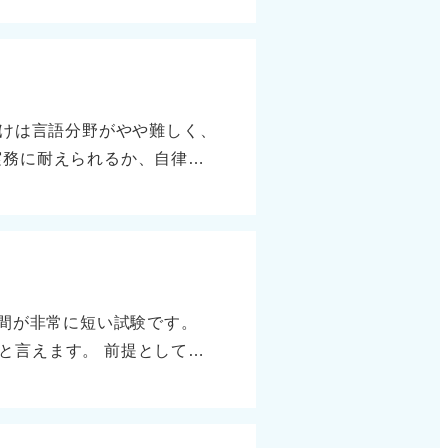
度や人柄が合っていると感じ
しているのか、その人のどの
ことはできません。 また、
質問が家族構成や思想に踏み
しもそうとは限りません。特
姿勢を体現している方です」
も多くあります。 一方で、長
質問の是非に振り回されるの
向けは言語分野がやや難しく、
！ 適切な受け答えができた
でしょう。 このように、尊
実務に耐えられるか、自律的
できたかです。 質問が深掘
現場でも注意深く扱われてい
、対策がしやすくなります。
短く終わる場合もあります。
です。
思考力を確認します。 社会
りと肯定的な理由が考えられ
より異なり、3～4割で通る
す。 面接時間の長短に一喜
も、新卒対策レベルの問題集
れたかという内容に注目して
思い出せば、一気に感覚が戻
考に向けて落ち着いて準備を
時間が非常に短い試験です。
査は回答を装う必要はありま
と言えます。 前提として、
リスクがないかです。 転職
自分で配分します。ただし、
映すると好印象です。無理に
ター（能力検査） ・言語：1
採用のSPIは落とすためとい
題が自動で高速に切り替わり、テ
力検査のパターンを思い出