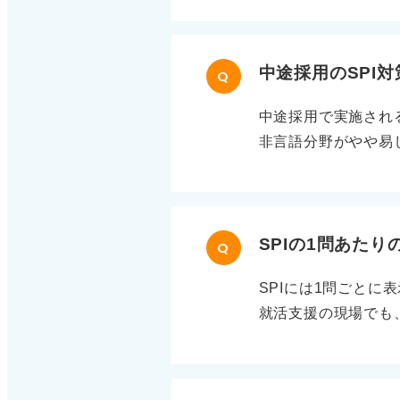
く、そこで大きなミ
先輩など身近な人物
ても、あえて予定通
行動を自分の成長に
二次面接や最終面接
中途採用のSPI
込むような不適切な
Q
に最終面接では、人
といった形で内容に
中途採用で実施され
時間じっくり話して
ではなく、自分の価
非言語分野がやや易
か振り返ろう 大切
敬する人物に関する
に仕事を進められる
りされなかったから
ます。質問に対して
能力検査は、新卒時
面接時間が短かった
人向けに特別難しく
ます。 反対に長か
場合もあれば、大手
SPIの1問あた
一憂するのではなく
Q
を短期間で反復する
振り返ることが重要
SPIには1問ごと
ります。 性格検査
進めて問題ありませ
就活支援の現場でも
せん。企業が見てい
SPIは科目ごとに
者だからこそ、誠実
出題数と制限時間の
リーダー型、積極型
問あたり約40〜50
うより総合判断の一