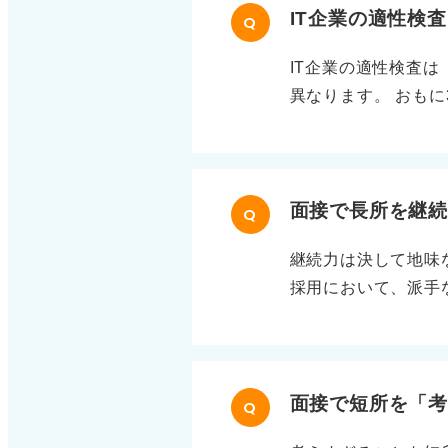
ンポが速いのが特徴で
IT企業の適性検
し、性格検査は自然
Q
たり約60〜80秒 
結果につながります
IT企業の適性検査
に考える時間はあり
異なります。 おもに
るとドミノ式に崩れ
のみ ②CABやGA
時間で得点するため
ア志望の場合にプロ
な文章題は即スキッ
ンが多く、採用現場
先で固める。これら
職を志望する場合は
面接で長所を継
全部読まず、数字や
Q
す。 ここでは深い
につけないと正答率
継続力は決して地味
人は対応しやすいでし
必要ですが、目安の
採用において、派手
ず、学習意欲の高さ
から磨きましょう。
います。そのため、
す。これらは長期的
創造性やリーダーシ
な能力検査をしっか
欠けます。 一方、
を確認することです
残すことができます
面接で短所を「
適性検査は専門知識
Q
際には、ただ続けた
対応できます。