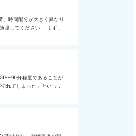
度、時間配分が大きく異なり
勉強してください。 まず難
初歩から中程度が中心です。
。割合や速さ、図形、集合、
が長くなります。 時間配分
0秒〜1分程度の固定制限があ
員試験は1問に3〜4分かけて
0〜90分程度であることが
出題範囲では、公務員試験が
が切れてしまった」といった
SPIは割合、速さ、推論、
非常に重要です。 代表的な
I独自の短文計算問題もありま
が一般的ですが、多くの場
略は、公務員試験の基礎で土台
目ごとに分かれており、科目
カバーできますが、時間制限
般的です。 TG-WEBは新
になります。 両方を同時な
容により30〜90分の幅があ
ば、どちらも突破可能です。