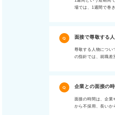
1週間という短期間
ります。 また、企業
場では、1週間で巻
ので、案内メールで
戦略を徹底している
を決めて時間感覚を
得点が大きく伸びま
問題、そして長めの
めます。非言語はパ
と全体の進行に影響
算、集合、確率の6
面接で尊敬する
は速やかにスキップ
Q
ーンの理解→類題演
ら必ず制限時間を設
尊敬する人物につい
も合格点に届きます
問題を解くかどうか
の指針では、就職差
点しないという考え
み重ねることで安定
こと、支持政党に関
確認して得点源にし
で本番での焦りは大
で本人の思想や家庭
ケジュールは、初日
ことが、Web適性
そのため、尊敬する
語の基礎を固め、6
にしましょう。
業側も控える傾向が
企業との面接の
レベルに必ず到達し
Q
なう企業もあります
面接の時間は、企業
使われることが多い
から不採用、長いか
を聞かれた場合、政
てきた経験からも、
行動姿勢が伝わるよ