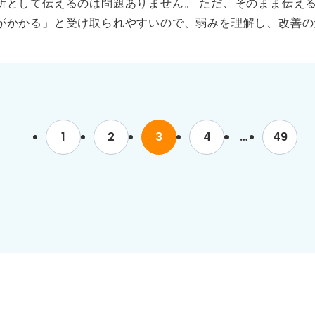
所として伝えるのは問題ありません。 ただ、そのまま伝え
のような工夫や変化があったのか、その結果どんな力が身に
がかかる」と受け取られやすいので、弱みを理解し、改善の
ることが大切です。 たとえば、「3年間アルバイトを続け
ることがとても大切です。 面接官が見ているのは短所その
克服するために毎日一つ改善点をメモし、その結果常連のお
現性のある成長行動です。ここをしっかり押さえれば、十分
具体例を示すことで、説得力が格段に増します。 また、継
による変化を話して信頼を得よう まず、考えすぎることを
ている経験（たとえば、学校の授業や特に努力しなくても続
とらえようとする姿勢がある一方で、慎重になりすぎてしま
かの人には難しい工夫や挑戦を伴う経験を選ぶことが重要で
す。 そのうえで、「その結果どう困ったか」と「どんな工
し、自律的に努力し成長した姿勢を強調すると、より好印象
1
2
3
4
…
49
たとえば、考えすぎて行動が遅れ、チームの進行に影響しそ
力を伝えることで、「努力を継続し成果に変えられる人」と
断する」、「まず小さく試してから改善する」、「悩んだら
りと伝え磨いていけば、企業から高く評価され、入社後も活
説得力が増します。 さらに、改善によってどんな成果や変
の源として理解してもらえます。 短所は誰にでもあるもの
感や分析力といったポジティブな側面を強調し、誠実さと成
頼感のある短所として受け止められます。