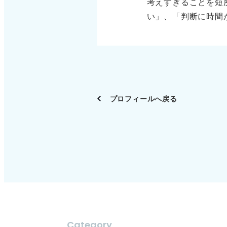
考えすぎることを短
か、続けるなかでど
い」、「判断に時間
プロセスを必ず含め
ている人として伝え
は苦手だった接客を
合い方、改善力、再
うになった」という
長所と合わせて改善
が当然のことになっ
なく、「物事を深く
上げるのは避け、ほ
く表現すると良いで
数字など具体的に示
プロフィールへ戻る
お示しください。 
ントを踏まえて継続
「期限を区切って判
す。継続力をしっか
的な行動を伝えると
せるでしょう。
えると、短所が成長
ポイントです。責任
「考えすぎる」は信
Category