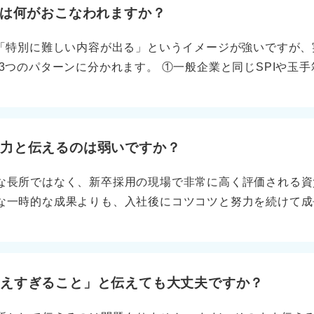
す。 Webテスティング（自宅受験） ・言語：1問あたり約5
査は何がおこなわれますか？
体で臨めば効率的です。 過度に不安にならず、必要部分に
Webテスティングはテストセンターと同等かやや余裕があり
。
は「特別に難しい内容が出る」というイメージが強いですが
ません。 時間との勝負！ 短時間で解けるように訓練しよう 
3つのパターンに分かれます。 ①一般企業と同じSPIや玉
る点です。非言語は難易度のバラツキが大きく、1つに執着
B、ATPPといったIT企業で使われる基礎的な論理力や数学的
の即効性の高い対策は次の通りです。 解けない問題は10秒
グラミングやアルゴリズム問題が加わるケース 文系や総合
プし、時間を奪う問題を捨てる勇気を持ちます。 比・割合
でもIT企業だから特別な技術テストを課すのは一部に限られ
は非言語の得点源でパターン化しやすい分野です。 読む量
基礎的な論理パズル、アルゴリズム的思考、簡単なコード読
続力と伝えるのは弱いですか？
条件だけ拾う習慣で時間を短縮します。 本番と同じ制限時
技術力より問題解決力や考え方の筋道が重視され、普段から
は上がりません。 時間が足りないのは時間配分の戦略を知
な長所ではなく、新卒採用の現場で非常に高く評価される資
ょう。 問題に触れて慣れる！ 基本を押さえて対策しよう 
秒数を意識し取れる問題から点を積み上げれば得点は安定し
な一時的な成果よりも、入社後にコツコツと努力を続けて成
、変化への適応力、チームでの協働性、さらにストレス耐性
継続力は企業が求める根幹の力であり、安定した信頼感のあ
に活躍できるかを判断するポイントです。 対策の基本は、ま
ップといった華やかな長所も注目されますが、それらが一時
り固め、志望企業の採用ページや口コミでIT特有のテスト（
継続力は時間の長さと経験の積み重ねで具体的に語ることが
。 不明な場合は論理パズルや基礎アルゴリズムに軽く触れて
。 自分ならではの経験を具体的な過程で伝えよう ただし、
考えすぎること」と伝えても大丈夫ですか？
の深さより基礎思考力と学ぶ姿勢を測るものが中心なので、
事実だけを話すのは効果が薄いです。 面接官に響くように