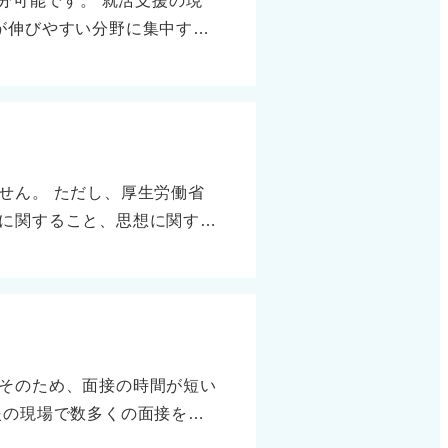
分可能です。 就活支援の現
上の長時間型まで幅があります
が伸びやすい分野に集中する
なります。 1問あたりの時間
いますから、そこを押さえれば
雑な計算問題、表の読み取り
間がない人はまず非言語から始
つの問題に時間をかけすぎる
速さ、表の読み取り、損益
に短いため、初見で難しい問題
ます。 1日2分野を解法パタ
ぐためには、まず練習段階か
図形や特殊応用は切り捨てて
こと、さらに10〜15秒で
せん。 ただし、厚生労働省
いので、苦手克服ではなく失
ける問題から確実に得点を積
に関すること、思想に関する
、正解しやすい部分をサッと
に時間感覚に慣れておくこと
す。 これらの質問は、面接
答が一番です。 1週間のス
味方にする意識で進めていく
べき事項とされています。
得します。4から5日目で言
自分の実力を発揮できるよう
がるリスクを避けるために企
やすいところに絞れば、実戦
は依然としてこの質問をおこ
基準、行動特性を知るために
そのため、面接の時間が短い
げよう 面接で尊敬する人物
援の現場で数多くの面接を見
。代わりに、自身の価値観や
0分程度の確認中心の面接が多
くても、学校の先生や部活の