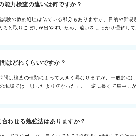
験の能力検査の違いは何ですか？
務員試験の数的処理は似ている部分もありますが、目的や難易
めると取りこぼしが出やすいため、違いをしっかり理解して
は短時間で基礎的な推論力を測る試験です。問題は高校数学の
数的処理は難易度が高く、思考量の多い構造問題が特徴です
も、公務員試験は応用性が高く文章量が多く、解決プロセス
特にテストセンターやWebテストでは非言語で1問あたり3
時間はどれくらいですか？
と次に進めません。 ペーパーテストでも約1分強です。公務
限時間は検査の種類によって大きく異なりますが、一般的には3
この時間感覚の違いが併願者にとって一番の戸惑いです。 
動の現場では「思ったより短かった」、「逆に長くて集中力
場合の数、論理、表の読み取りなど幅広く深く問うのに対し、
め、種類ごとの制限時間の感覚を事前に把握しておくことが
定されます。 公務員の資料解釈はSPIに近いですが、SP
I（Webテスティング）は能力検査だけで約35〜40分前後
ら始めると効率的！ 並行して対策しよう 併願の効率的な戦
て合わせて60分強の時間が設定されています。 玉手箱は科
速解法を追加練習することです。公務員対策でSPI内容はほぼ
間が設けられているため、合計で40〜60分ほどかかるのが一
間に合わせる勉強法はありますか？
。公務員から始めると理解が深まり、相性の良い組み合わせ
異なり、新型は合計で30分程度、従来型はもう少し長く、内
視、SPIを速度とパターン化に分けましょう。違いを活かせ