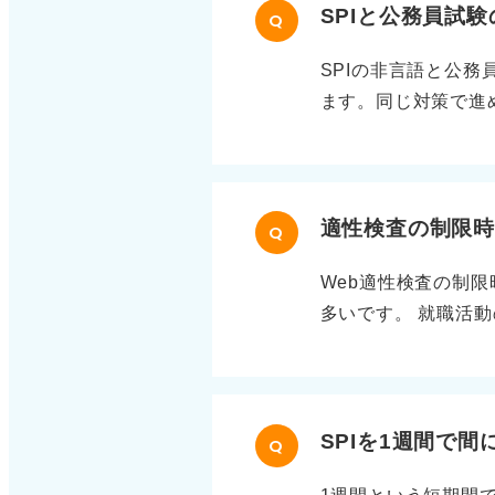
SPIと公務員試
Q
SPIの非言語と公
ます。同じ対策で進
易度ですが、SPI
一方、公務員試験の
推論などのテーマで
も違います。SPI、
適性検査の制限
Q
り、素早く解かない
Web適性検査の制
じっくり考えます。
多いです。 就職活
図形、確率、整数、
声が多く聞かれるた
集合、損益算などに限
検査の例として、SP
す。 公務員試験か
合、性格検査も含め
を作り、SPIの秒
別に数分単位の制限時
SPIを1週間で
対応は別途必要です
Q
型と従来型で時間が
ら、公務員を理解重