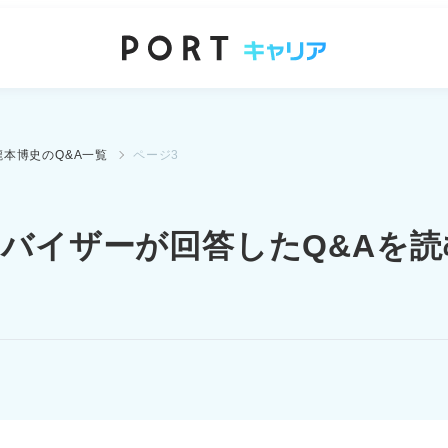
瀧本博史のQ&A一覧
ページ3
ドバイザーが
回答したQ&Aを読