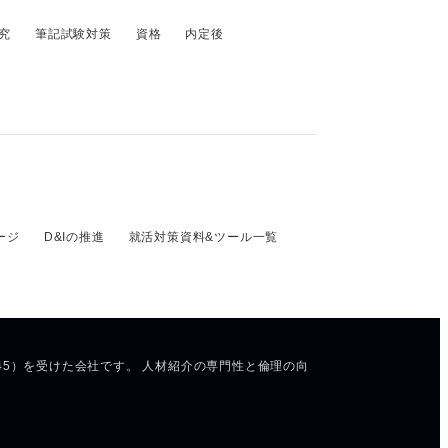
究
筆記試験対策
資格
内定後
ージ
D&Iの推進
就活対策資料&ツール一覧