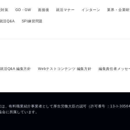
接対策
GD・GW
面接後
就活マナー
インターン
業界・企業研
就活Q&A
SPI練習問題
就活Q&A 編集方針
Webテストコンテンツ 編集方針
編集責任者メッセ