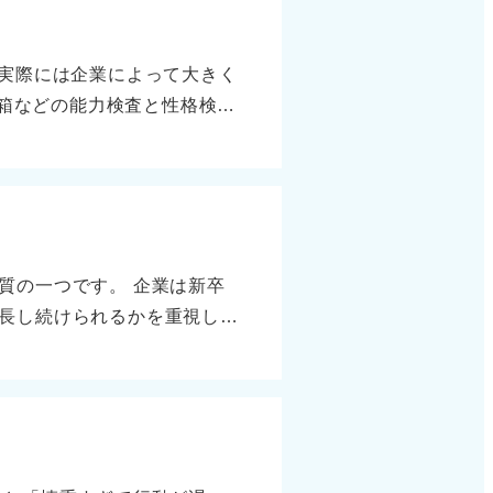
0〜60秒 ・非言語：1問あ
時間をかけましょう。十分に
ますが、入力式問題が多く丁寧
、実際には企業によって大きく
重要なのは、1問にかけすぎ
手箱などの能力検査と性格検査
すると後半で失点します。短
思考を測るテスト ③エンジニ
で見切る。苦手な図形や複雑
職向けの求人では①のパター
・速さ・表の読み取りを最優
ます。 一方で、エンジニア
を減らす訓練をする。本文を
解が出題されることがありま
間で演習する。時間感覚を身
プログラミングに触れている
らない場合が多く、基礎力も
質の一つです。 企業は新卒
IT企業では性格検査も欠かせ
ます。スキップの判断力を今
長し続けられるかを重視して
といった資質が重視されま
る長所として評価されます。
ずSPIや玉手箱などの一般的
的な経験に留まると説得力に
CABなど）を使っているか
できるため、より強い印象を
おくと安心です。IT企業の
継続力を自己PRとして伝える
焦らず基本を押さえれば十分
するには、なぜ続けられたの