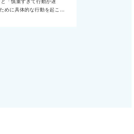
ると「慎重すぎて行動が遅
付いたのかという内面の成長
ために具体的な行動を起こし
た」というだけでなく、「最初
ものではなく、短所への向き
客様に名指しで評価されるよ
に好印象につながります。
続のアピールでは続けること
否定的にそのまま話すのでは
けられるアルバイト）を取り
う場面がある」とバランスよ
す。 さらに、期間や成果を
夫で改善したか」をセットで
となります。 こうしたポイ
うになった経験を紹介し、
いう強い印象を与えられま
早めに相談する」など、具体
躍できる人材であることを示
化が生まれたかを一言付け加
なので、向き合い方が評価の
長意欲をしっかり伝えれば、