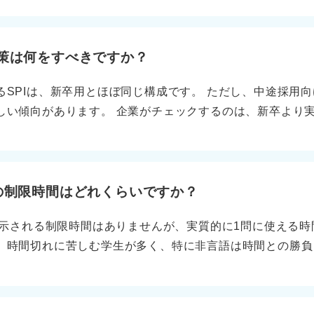
スマッチがなければ早く終わることもあります。 逆に志望
を挙げても問題ありません。大切なのは、なぜその人を尊敬
り短く終える面接官もいるため、時間だけで評価を判断する
どう生かしているのかを具体的に説明することです。 もし
になると30〜60分程度と長くなる傾向はありますが、必ず
対策は何をすべきですか？
ものに感じた場合は、「私が尊敬しているのは〇〇のような
物の最終確認だけで10〜15分と短時間で終了する大手企業
絞って丁寧に答えることで、安全に受け答えができます。 
るSPIは、新卒用とほぼ同じ構成です。 ただし、中途採用
いても不合格になるケースも珍しくありません。 内容に注目
値観を伝える機会として前向きに活用していただくのがよい
しい傾向があります。 企業がチェックするのは、新卒より
なのは面接時間の長さではなく、どのような内容のやり取りが
質問は法的に禁止されていないものの配慮が求められ、採用
かといった即戦力性です。この目的の違いを理解しておくと
落ちたわけではなく、聞くべきポイントが明確だったために
落ち着いて対応し、自分の考えをしっかり伝えることが重要
と同じ形式の問題がほとんどで、計数、言語ともに基礎的な
場合は、要点が的確に伝わったり、確認事項が円滑に済んだ
なるということは基本的にありません。合格ラインは企業に
った場合も、単なる雑談が多かっただけであることもありえま
では8割以上を求めるケースもあります。久しぶりで不安で
りの制限時間はどれくらいですか？
、質問に的確に答えられたか、自分の強みをしっかり伝えら
だけで十分対応できます。 特に計数分野の解法パターンを
です。 時間は合否の評価基準にはなりませんので、次の選
に表示される制限時間はありませんが、実質的に1問に使える
は正直に答えて能力検査の対策に時間を割こう 一方、性格検
ん。
、時間切れに苦しむ学生が多く、特に非言語は時間との勝負
るのは価値観の傾向が会社と大きくズレていないか、極端な
全体の制限時間が設定されており、1問ごとの時間は受検者が
に一貫した回答が重要で、前職で成長した今の姿を正しく反
バランスから、1問あたりの目安が存在します。 テストセン
に寄せると矛盾が生じ、違和感が出ることがあります。 中途
秒 ・非言語：1問あたり約50〜70秒 テストセンターは問
部です。実務能力や面接ほど重くありません。短期集中で能