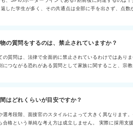
でも、SPIのボーダーラインである7割前後に到達するのは十
独自のWebテストでは、20分程度の短時間型から60分以
き返した学生が多く、その共通点は全部に手を出さず、点数
科目数や全体の時間をしっかり確認しておくことが第一歩と
ことです。 SPIは広く浅く見えますが、頻出分野が偏って
身に付けよう 時間配分でつまずきやすいのは、非言語の複
す。 解法を覚えて演習！ 分野を絞って得点を伸ばそう 時
読解問題の3つです。これらは特に時間がかかりやすく、一
ターンを覚えるだけで点数が一気に上がります。特に割合、
を及ぼします。 特に玉手箱は1問あたりの制限時間が非常
分野を優先してください。この6つで全体の大きな割合を占め
人物の質問をするのは、禁止されていますか？
し、テンポ良く解くことが重要です。 本番で時間切れを防
習→同じミスを潰すの流れで進めば、短期間で安定します。
定して解くこと、問題を解く順番にこだわらず柔軟に対応する
ての質問は、法律で全面的に禁止されているわけではありま
が、推論も軽く触れるとより安心です。 言語は伸ばしにく
判断するクセをつけることが効果的です。 能力検査では解
別につながる恐れがある質問として家族に関すること、宗教
方で大丈夫です。語句の意味、二語関係、文の並べ替えなど
した点数を狙えます。 焦る必要はありませんが、種類ごと
すること、尊敬する人物に関することなどが挙げられていま
ましょう。 性格検査は対策不要で、自然体で一貫性のある回
きく減ります。 まずは十分な練習時間を取りながら時間を
環境を間接的に推測されてしまう可能性があるため、配慮す
に模試で現状把握をし、前半3日で非言語の主要パターンを習
検査攻略の基本です。しっかり準備をして、当日は無理なく
人物を尋ねる質問は違法ではありませんが、就職差別につな
〜7日目に通しの模試や時間計測練習をします。焦らず伸び
強くなっているのが実情です。 しかし、採用支援の現場で
時間はどれくらいが目安ですか？
ます。
。これは本人の思想を探るのが目的ではなく、価値観や判断
や選考段階、面接官のスタイルによって大きく異なります。
からです。 政治や宗教とは切り離して価値観に沿う人物を挙
ら合格という単純な考え方は成立しません。 実際に採用支
治家や宗教指導者、特定の思想家などは避けるのが無難です
このことは共通して言えることです。 一次面接では10〜2
うな人物を挙げることが望ましいです。 実在の有名人でな