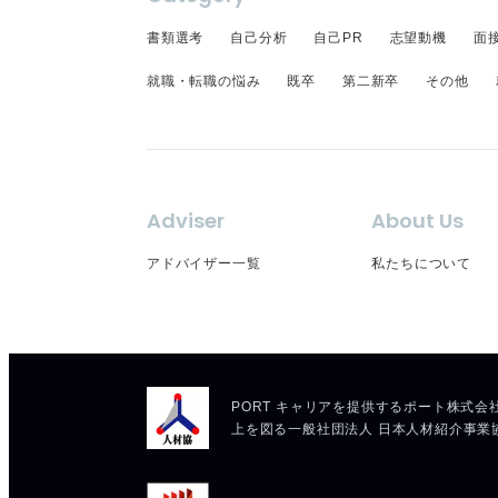
書類選考
自己分析
自己PR
志望動機
面
就職・転職の悩み
既卒
第二新卒
その他
Adviser
About Us
アドバイザー一覧
私たちについて