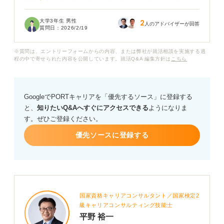
種類がたくさんあって、どれを受けるべきか迷っていま
す。
大学3年生 男性
2
人のアドバイザーが回答
質問日：
2026/2/19
企業が採用でおもに評価しているのはどのテストなので
しょうか？
※質問は、エントリーフォームからの内容、または弊社が就活相談を実施する過
程の中で寄せられた内容を公開しています。就活Q&A 編集方針は
こちら
特に、志望する企業が外資系やグローバル企業ではない
場合、L&Rテストで何点以上取れていれば「英語力があ
る」と評価してもらえるのか、目安がわからず不安で
GoogleでPORTキャリアを「優先するソース」に登録する
す。
と、
知りたいQ&Aへすぐにアクセスできる
ようになりま
す。ぜひご登録ください。
就活で最も有利になるTOEICのテストの種類と、企業に
評価されるための具体的な点数の目安について、アドバ
優先ソースに登録する
イスをお願いします。
国家資格キャリアコンサルタント／国家検定2
級キャリアコンサルティング技能士
平野 裕一