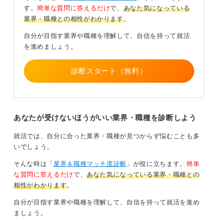
す。
簡単な質問に答えるだけ
で、
あなた気になっている
目標にすべきスコアの目安として、一般企業で「基礎学
業界・職種との相性がわかります
。
力がある」と見なされる600点をまずは目指しましょ
う。730点を超えると、グローバル部門も視野に入る明
自分が目指す業界や職種を理解して、自信を持って就活
確な「強み」になります。
を進めましょう。
一方で、500点未満の場合は記載を控える戦略も必要と
なるでしょう。
診断スタート（無料）
まずはL＆R公開テストで600点突破を必達目標に据えて
みてください。
スコアは英語力だけでなく、目標に向けて主体的に取り
あなたが受けないほうがいい業界・職種を診断しよう
組んだ継続力の証明にもなります。学び続ける力を志望
就活では、自分に合った業界・職種が見つからず悩むことも多
企業への貢献につなげて選考を突破しましょう。その努
いでしょう。
力は必ず道を開きます。
そんな時は「
業界＆職種マッチ度診断
」が役に立ちます。
簡単
0
な質問に答えるだけ
で、
あなた気になっている業界・職種との
相性がわかります
。
自分が目指す業界や職種を理解して、自信を持って就活を進め
ましょう。