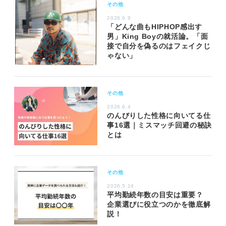
その他
2026.6.9
「どんな曲もHIPHOP感出す
男」King Boyの就活論。「面
接で自分を偽るのはフェイクじ
ゃない」
その他
2026.6.4
のんびりした性格に向いてる仕
事16選｜ミスマッチ回避の秘訣
とは
その他
2026.5.14
平均勤続年数の目安は重要？
企業選びに役立つのかを徹底解
説！