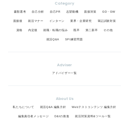
Category
書類選考
自己分析
自己PR
志望動機
面接対策
GD・GW
面接後
就活マナー
インターン
業界・企業研究
筆記試験対策
資格
内定後
就職・転職の悩み
既卒
第二新卒
その他
就活Q&A
SPI練習問題
Adviser
アドバイザー一覧
About Us
私たちについて
就活Q&A 編集方針
Webテストコンテンツ 編集方針
編集責任者メッセージ
D&Iの推進
就活対策資料&ツール一覧