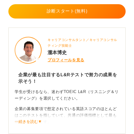
診断スタート(無料)
キャリアコンサルタント／キャリアコンサル
ティング技能士
瀧本博史
プロフィールを見る
企業が最も注目するL&Rテストで努力の成果を
示そう！
学生が受けるなら、迷わずTOEIC L&R（リスニング＆リ
ーディング）を選択してください。
企業の募集要項で想定されている英語スコアのほとんど
はこのテストを指していて、共通の評価指標として最も
⋯続きを読む▼
信頼されています。
スコアそのものも重要ですが、企業はそこに至るまでの