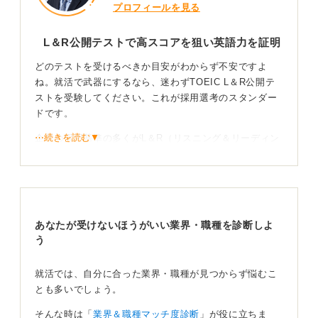
プロフィールを見る
L＆R公開テストで高スコアを狙い英語力を証明
どのテストを受けるべきか目安がわからず不安ですよ
ね。就活で武器にするなら、迷わずTOEIC L＆R公開テ
ストを受験してください。これが採用選考のスタンダー
ドです。
⋯続きを読む▼
企業の採用基準の多くがL＆R（リスニング＆リーディン
グ）のスコアに基づいています。
スピーキングなどのほかのテストは、一定以上のL＆Rス
コアがある前提の加点要素に過ぎません。
また、団体受験のIPテストも評価対象にはなるものの、
あなたが受けないほうがいい業界・職種を診断しよ
一部の企業では公式認定証の提出を求められるため、信
う
頼性の高い公開テストを受けておくのが安全な選択で
す。
就活では、自分に合った業界・職種が見つからず悩むこ
とも多いでしょう。
目標を突破して学び続ける姿勢を武器にしよう！
そんな時は「
業界＆職種マッチ度診断
」が役に立ちま