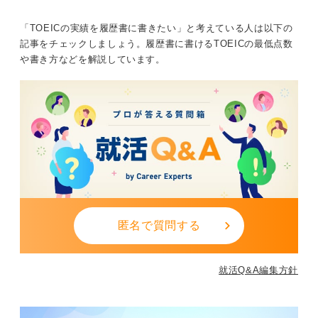
学習の継続性や目標達成能力も見ています。
「TOEICの実績を履歴書に書きたい」と考えている人は以下の
目標スコアは、一般企業なら600点、グローバルな環境
記事をチェックしましょう。履歴書に書けるTOEICの最低点数
を目指すなら700〜800点以上が一つの目安です。
や書き方などを解説しています。
今の自分の実力から無理のない目標を設定し、計画的に
スコアを伸ばす姿勢をセットでアピールしましょう。
高得点が取れなくても、努力のプロセスを語ることがで
きれば、立派な自己PRになります。
公式テストのスコアを武器に自分の可能性を広げる
大学内で受けられるIPテストも有効な場合、公式認定証
が必要な企業や外資系を目指すなら、公開テストの受験
匿名で質問する
が必須です。
英語力は一朝一夕には身に付かないものの、TOEICは対
就活Q&A編集方針
策次第でスコアが伸びやすい試験でもあります。
「英語が苦手だから」と避けるのではなく、まずは一度
受験して現在地を知ることから始めましょう。