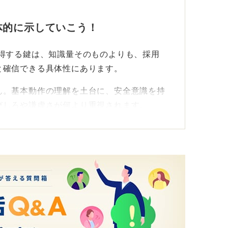
体的に示していこう！
獲得する鍵は、知識量そのものよりも、採用
と確信できる具体性にあります。
ん。基本動作の理解を土台に、安全意識を持
びしろや謙虚さが何より重視されます。
したかという事実以上に何を考え、次にどう
スを語りましょう。
述べるのではなく、患者さんの不安にどう向
行動を改善したかを伝えます。
す強力な材料になるのです。