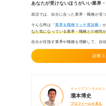
技術を「学びたい」という受け身の
あなたが受けないほうがいい業界
りましょう。泥臭く語る経験こそが
就活では、自分に合った業界・職種が見
0
そんな時は「
業界＆職種マッチ度診断
」
なた気になっている業界・職種との相性
自分が目指す業界や職種を理解して、自
診断ス
キャリアコンサルタン
瀧本博史
プロフィールを見る