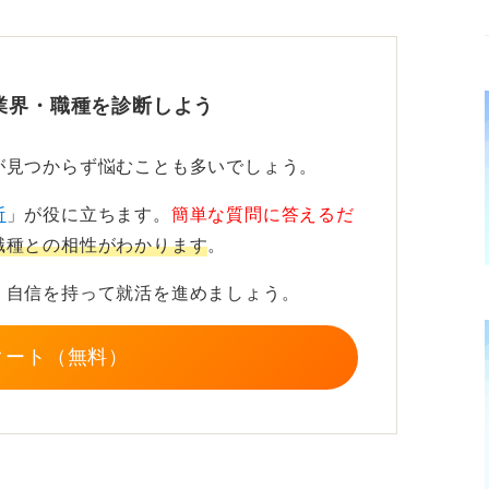
いて、自ら考えて動ける主体性は高く評価さ
業界・職種を診断しよう
葉で語る準備をしましょう。
が見つからず悩むことも多いでしょう。
ール！
断
」が役に立ちます。
簡単な質問に答えるだ
職種との相性がわかります
。
ードを話す際、成功体験だけでなく「リハビ
う患者さんの意欲を引き出したか」という苦
、自信を持って就活を進めましょう。
した。
タート（無料）
定的な差別化になります。
の一手にどうつなげたかを具体的に述べるこ
確に伝わります。