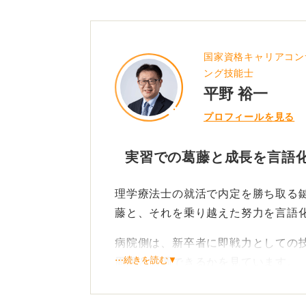
国家資格キャリアコン
ング技能士
平野 裕一
プロフィールを見る
実習での葛藤と成長を言語
理学療法士の就活で内定を勝ち取る
藤と、それを乗り越えた努力を言語
病院側は、新卒者に即戦力としての
⋯続きを読む▼
周囲と協調できるかを見ています。
特に人気病院ほど、困難な状況に直