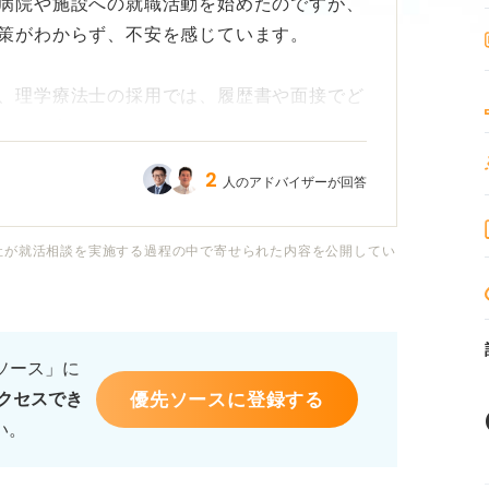
病院や施設への就職活動を始めたのですが、
策がわからず、不安を感じています。
、理学療法士の採用では、履歴書や面接でど
でしょうか？
2
人のアドバイザーが回答
ば効果的なのか、具体的な方法がわかりませ
社が就活相談を実施する過程の中で寄せられた内容を公開してい
への就職を目指しているので、周りの学生に
のではないかと焦りを感じています。
るソース」に
の具体的な戦略や面接でのアピールポイント
優先ソースに登録する
クセスでき
い。