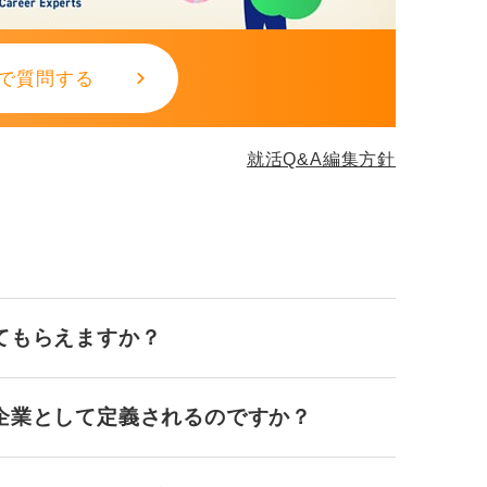
こで働きたいかを語る
前準備が不可欠です。
で質問する
け身の理由ではなく、その病院の機能や役割
どう合致するのかを筋道立てて説明してくだ
就活Q&A編集方針
においては派手な自己アピールよりも、誠実
ます。
を丁寧に振り返り、自分の言葉で語れるよう
てもらえますか？
ながります。自分を信じて最後まで走り抜け
企業として定義されるのですか？