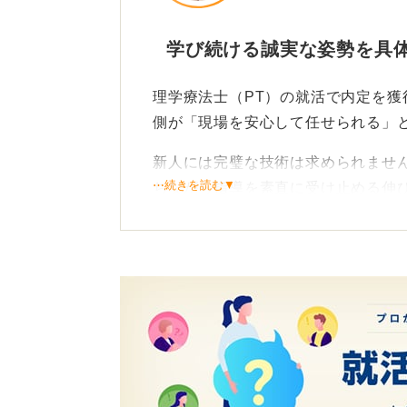
学び続ける誠実な姿勢を具
理学療法士（PT）の就活で内定を
側が「現場を安心して任せられる」
新人には完璧な技術は求められませ
⋯続きを読む▼
ちながら指導を素直に受け止める伸
臨床実習のアピールでは、何を経験
活かそうとしているかというプロセ
たとえば歩行練習なら、単に内容を
き合い、指導者の指摘を受けてどう
これが現場での再現性と成長力を示