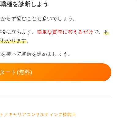
姿勢を捨て、実習経験を貢献に結びつけて語
・職種を診断しよう
内定を引き寄せます。
つからず悩むことも多いでしょう。
が役に立ちます。
簡単な質問に答えるだけ
で、
あ
がわかります
。
信を持って就活を進めましょう。
タート(無料)
ト／キャリアコンサルティング技能士