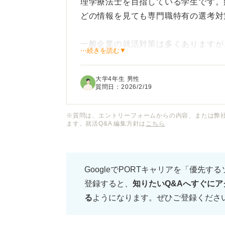
理学療法士を目指している学生です。
どの情報を見ても専門職特有の選考対
一般企業の就活対策は多くありますが
⋯続きを読む▼
のような知識や意欲を見られているの
大学4年生 男性
臨床実習での経験をどうアピールすれ
質問日：
2026/2/19
ん。
※質問は、エントリーフォームからの内容、または弊
ます。就活Q&A 編集方針は
こちら
特に、人気のある病院や急性期の施設
差をつけるための特別な準備が必要な
GoogleでPORTキャリアを「優先す
理学療法士の就職活動で成功するため
登録すると、
知りたいQ&Aへすぐにア
についてアドバイスをお願いします。
る
ようになります。ぜひご登録くださ