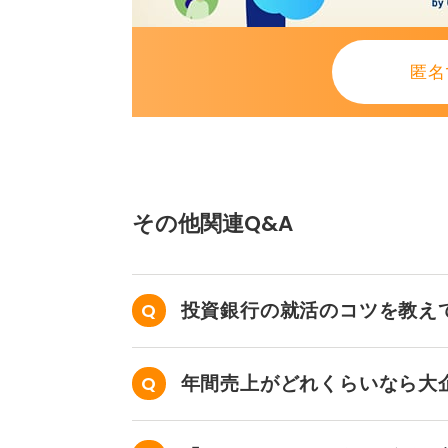
病院の役割を理解してなぜこ
人気施設を目指すなら、徹底した事
匿名
「勉強できそうだから」といった受
を調べ、自分の理想とするPT像と
さい。
国家試験合格は大前提ですが、就活
その他関連Q&A
さと現実的な自己理解が信頼を生み
特別なことを狙いすぎず、実習経験
準備を重ねてください。
投資銀行の就活のコツを教え
その一歩一歩が、確実な内定へとつ
ましょう。
年間売上がどれくらいなら大
0