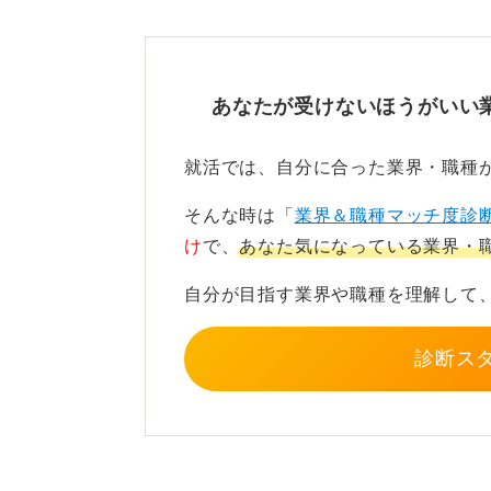
馴染む人材かを見極めています。
多職種連携が不可欠な医療現場にお
れるのです。
あなたが受けないほうがいい
実習での経験を振り返り、自身の言
就活では、自分に合った業界・職種
医療現場への貢献意欲をアピ
そんな時は「
業界＆職種マッチ度診
け
で、
あなた気になっている業界・
私の過去の支援でも、実習のエピソ
リが思うように進まなかった際、ど
自分が目指す業界や職種を理解して
労した経験も語るよう案内してきま
診断ス
その経験こそが、ほかの学生との決
指導者からの助言をどう消化し、次
とで、あなたの成長性と柔軟性が明