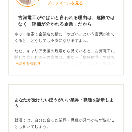
プロフィールを見る
古河電工がやばいと言われる理由は、危険では
なく「評価が分かれる企業」だから
ネット検索で企業名の横に「やばい」という言葉が出て
くると、どうしても不安になりますよね。
ただ、キャリア支援の現場から見ていると、古河電工に
関して言われるその言葉は、単なる「危険信号」ではな
⋯続きを読む▼
く、大企業ならではの「二面性」を表しているに過ぎな
いと感じます。
入社難易度が高すぎることがやばさを際立たせてい
る可能性も
あなたが受けないほうがいい業界・職種を診断しよ
まず、その「やばさ」の正体の一つは、シンプルに「入
う
社難易度」です。創業140年超の歴史があり、非鉄金属
由来のインフラ大手の老舗として技術力も待遇も高水
就活では、自分に合った業界・職種が見つからず悩むこ
準。
とも多いでしょう。