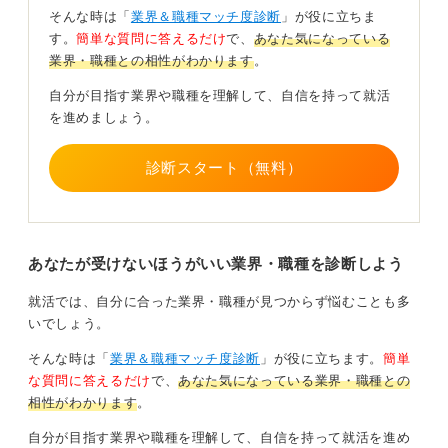
そのため、「レベルが高すぎて受かる気がしない」とい
そんな時は「
業界＆職種マッチ度診断
」が役に立ちま
う意味での「やばい」が就活生の間で飛び交っている側
す。
簡単な質問に答えるだけ
で、
あなた気になっている
面があります。
業界・職種との相性がわかります
。
自分が目指す業界や職種を理解して、自信を持って就活
古河電工は現在進行形で事業転換の真っただ中であ
る
を進めましょう。
一方で、「業績や将来性」を懸念する声があるのも事実
診断スタート（無料）
です。確かに、近年の構造改革で痛みを伴う決算もあり
ました。
しかし、これは裏を返せば、採算の悪い事業を整理し、
あなたが受けないほうがいい業界・職種を診断しよう
今後爆発的な需要が見込める「生成AI向けのデータセン
ター関連」や「洋上風力などの再エネ分野」へ経営資源
就活では、自分に合った業界・職種が見つからず悩むことも多
を集中させている変革期だとも言えます。
いでしょう。
光ファイバーや電力ケーブルの世界的なシェアは依然と
そんな時は「
業界＆職種マッチ度診断
」が役に立ちます。
簡単
して強力で、社会インフラとしての基盤は揺るぎませ
な質問に答えるだけ
で、
あなた気になっている業界・職種との
ん。
相性がわかります
。
向いている人可能性もある！ 非常に魅力的な安定×
自分が目指す業界や職種を理解して、自信を持って就活を進め