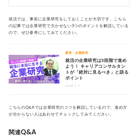
うか。
未来のことを推測することは誰にも困難ですよね。誰だ
かわからない人に将来性があると言ってもらえると安心
就活では、事前に企業研究をしておくことが大切です。こちら
できるのでしょうか。
の記事では企業研究で欠かせない3つのポイントを解説している
ので、ぜひ参考にしてみてください。
同じようにネット上で「やばい」と書かれている企業は
数多くありますが、それだけで企業の実態を判断できる
のでしょうか。
業界・企業研究
就活の企業研究は3段階で進め
「やばい」という言葉の正体は人それぞれ違う不安
よう！ キャリアコンサルタン
があるから
トが「絶対に見るべき」と語る
ポイント
なかには「やばい」と投稿することで、あなたのように
2026.7.7
敬遠してくれる人を増やして、自分が受かりやすくしよ
うと考える人もいるくらいです。悪意を持った投稿者も
多いので「自分が何に不安を感じるのか」を見つめ直す
こちらのQ&Aでは企業研究のコツを解説しているので、進め方
ことがとても大切です。
が分からない人はあわせてチェックしてみてください。
逆に、もしネットに「やばい」と書かれていなければ、
Q&A
その企業は本当に安心なのでしょうか。
関連