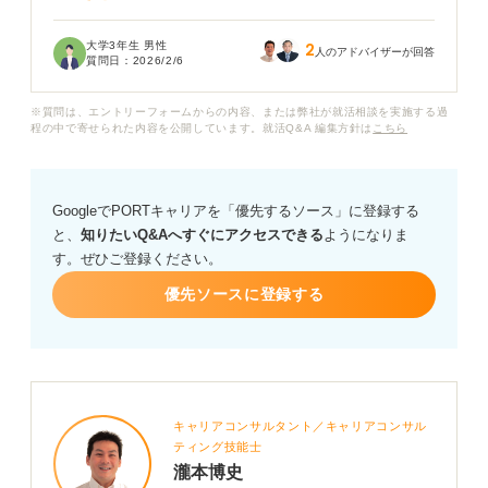
歴史のある大企業なので、安定していて長く働けるイメ
大学3年生 男性
2
ージを勝手に持っていたのですが、実際のところはどう
人のアドバイザーが回答
質問日：
2026/2/6
なのでしょうか？ 「やばい」というのはどういったこと
なのでしょうか？
※質問は、エントリーフォームからの内容、または弊社が就活相談を実施する過
程の中で寄せられた内容を公開しています。就活Q&A 編集方針は
こちら
自分なりに調べてはみたものの、ネットの情報は極端な
ものが多く、どこまで信じていいのか判断がつきませ
ん。実際の古河電工について知りたいです。
GoogleでPORTキャリアを「優先するソース」に登録する
と、
知りたいQ&Aへすぐにアクセスできる
ようになりま
古河電工で働いたことがある方、よく知っている方、も
す。ぜひご登録ください。
しくは就活のプロの視点から見て、この企業の将来性や
懸念点について教えていただきたいです。よろしくお願
優先ソースに登録する
いいたします。
キャリアコンサルタント／キャリアコンサル
ティング技能士
瀧本博史