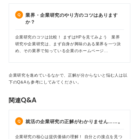
古河電工は「将来性」という不安が当てはまる企業
ではない
業界・企業研究のやり方のコツはあります
か？
たとえば古河電気工業は、非鉄金属・素材分野の大手
で、通信、自動車、エネルギー、素材分野などを幅広く
企業研究のコツは比較！ まずはHPを見てみよう 業界
手がけています。
研究や企業研究は、まず自身が興味のある業界を一つ決
め、その業界で知っている企業のホームページ…
100年以上続く老舗メーカーで、売上高も1兆円以上あり
ますから「会社が潰れそう」という意味での不安は考え
にくい企業です。直近の株価の上昇は、世界中から注目
されている証でしょう。日本さらには世界のインフラを
企業研究を進めているなかで、正解が分からないと悩む人は以
支えるBtoB企業です。
下のQ&Aも参考にしてみてください。
一方で、BtoB企業ゆえに一般的な知名度が高くないこと
や、素材・インフラ業界が派手に見えにくい面はありま
Q&A
関連
す。
大切なのはネットの声より「自分の判断軸」を持つ
就活の企業研究の正解がわかりません……。
こと
企業研究の核心は提供価値の理解！ 自分との接点を見つ