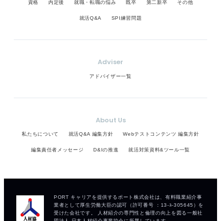
資格
内定後
就職・転職の悩み
既卒
第二新卒
その他
就活Q&A
SPI練習問題
Adviser
アドバイザー一覧
About Us
私たちについて
就活Q&A 編集方針
Webテストコンテンツ 編集方針
編集責任者メッセージ
D&Iの推進
就活対策資料&ツール一覧