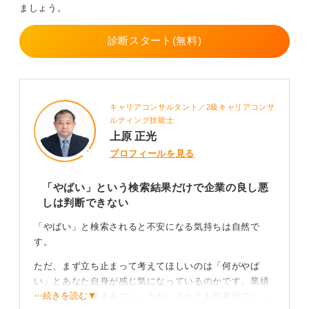
社会貢献企業
ましょう。
また、「古い日本企業体質」もよく指摘されますが、こ
診断スタート(無料)
れは「安定していて人を大切にする」と捉えるか、「年
功序列でスピード感が遅い」と捉えるかで評価が真っ二
つに分かれます。
キャリアコンサルタント／2級キャリアコンサ
もしあなたが「若いうちからガンガン裁量権を持ちた
ルティング技能士
い」ならミスマッチになる恐れがありますが、「腰を据
上原 正光
えて社会インフラを支えたい」なら、これほど恵まれた
プロフィールを見る
環境は少ないでしょう。
ネットの極端な意見に振り回されず、ぜひOB訪問や面接
「やばい」という検索結果だけで企業の良し悪
の場で「今の変革の雰囲気」を直接、個別確認として聞
しは判断できない
いてみてください。
「やばい」と検索されると不安になる気持ちは自然で
この過渡期を「チャンス」と捉えられるかどうかが、あ
す。
なたにとっての良い判断材料になるはずです。
ただ、まず立ち止まって考えてほしいのは「何がやば
1
い」とあなた自身が感じ気になっているのかです。業績
⋯続きを読む▼
でしょうか、働き方でしょうか、それとも将来性でしょ