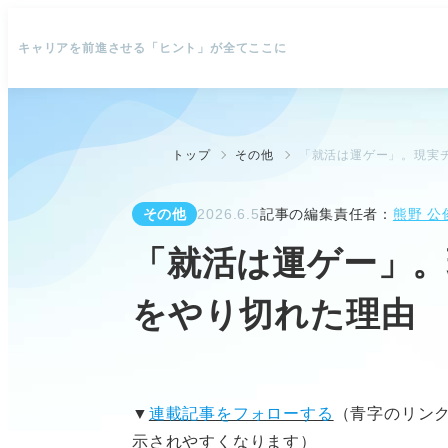
キャリアを前進させる「ヒント」が全てここに
トップ
その他
「就活は運ゲー」。現実
その他
2026.6.5
記事の編集責任者：
熊野 公
「就活は運ゲー」
をやり切れた理由
▼
連載記事をフォローする
（青字のリン
示されやすくなります）