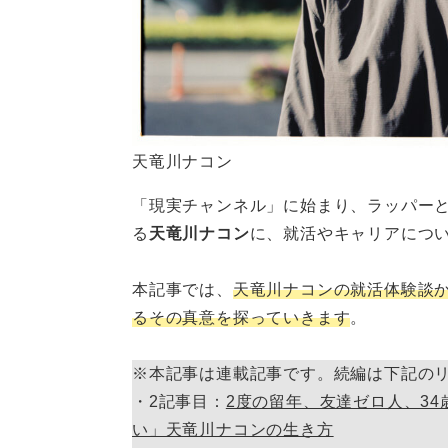
天竜川ナコン
「現実チャンネル」に始まり、ラッパーとし
る
天竜川ナコン
に、就活やキャリアにつ
本記事では、
天竜川ナコンの就活体験談
るその真意を探っていきます
。
※本記事は連載記事です。続編は下記の
・2記事目：
2度の留年、友達ゼロ人、3
い」天竜川ナコンの生き方