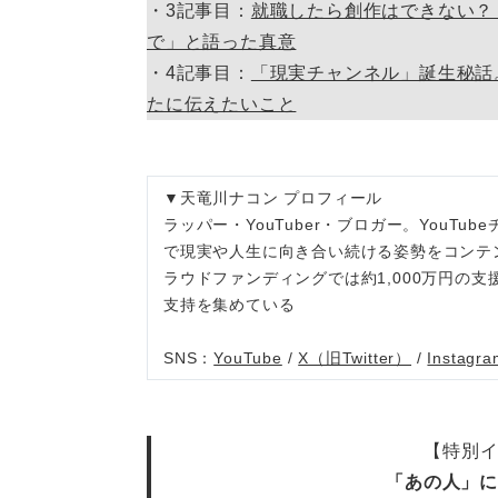
・3記事目：
就職したら創作はできない？
で」と語った真意
・4記事目：
「現実チャンネル」誕生秘話
たに伝えたいこと
▼天竜川ナコン プロフィール
ラッパー・YouTuber・ブロガー。YouT
で現実や人生に向き合い続ける姿勢をコンテン
ラウドファンディングでは約1,000万円の
支持を集めている
SNS：
YouTube
/
X（旧Twitter）
/
Instagra
【特別
「あの人」に