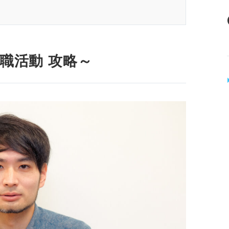
略～
ちぽちしていたい」
い
就職活動 攻略～
みる
きる