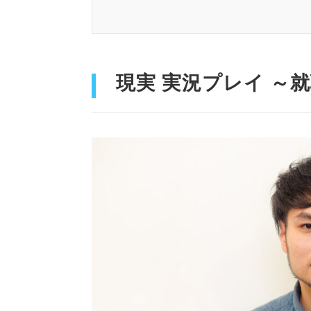
現実 実況プレイ ～就職活動 攻
「ずっと布団の上でスマホをぽ
就活を楽しめなくてもい
現実 実況プレイ ～
当たり前じゃないことは才能
「お話をしに行く」って考えて
「直感」は意外と信用で
就活は運ゲーなんですな
逆の電車に乗ってもいい