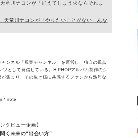
 天竜川ナコンが「消えてしまう火ならそれま
。天竜川ナコンが「やりたいことがない」あな
ubeチャンネル「現実チャンネル」を運営し、独自の視点
ツとして発信している。HIPHOPアルバム制作のク
支援が集まり、その生き様に共感するファンから熱烈な
m
/
note
インタビュー企画】
聞く未来の“出会い方”