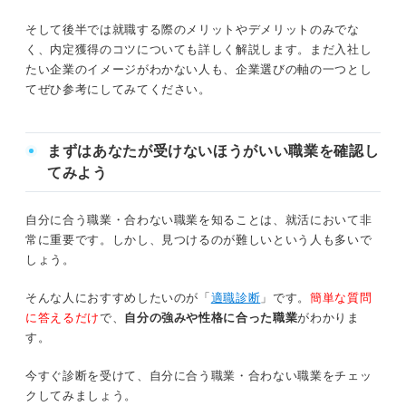
①条件以外でなぜその企業に惹かれている
そして後半では就職する際のメリットやデメリットのみでな
①プライム市場：東証一部の企業が移行
のか自己分析を徹底する
く、内定獲得のコツについても詳しく解説します。まだ入社し
たい企業のイメージがわかない人も、企業選びの軸の一つとし
スタンダード市場：東証一部／東証二部／JASDAQ企業が移
②企業研究をして競合企業にはない価値を
てぜひ参考にしてみてください。
行
見つける
③グロース市場：JASDAQ／マザーズ企業が移行
③インターンシップや説明会・セミナーに
まずはあなたが受けないほうがいい職業を確認し
積極的に参加する
てみよう
年収アップも目指せる！ 東証一部上場は平均給与が高い
④SNSや口コミサイトで選考についての情
傾向にある
報を集める
自分に合う職業・合わない職業を知ることは、就活において非
常に重要です。しかし、見つけるのが難しいという人も多いで
東証一部上場にあたる企業に就職・転職するメリット
東証一部上場にあたる企業の魅力を理解して企業選
しょう。
びに活かそう！
①社会的信用が得られやすい
そんな人におすすめしたいのが「
適職診断
」です。
簡単な質問
に答えるだけ
で、
自分の強みや性格に合った職業
がわかりま
②労働環境が適切に管理されている
す。
③福利厚生が整っている企業が多い
今すぐ診断を受けて、自分に合う職業・合わない職業をチェッ
クしてみましょう。