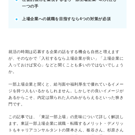
一つの手
競合との違いを見つける企業研究で差別化を図る。
インターンや説明会に積極的に参加し情報収集す
上場企業への就職を目指すなら4つの対策が必須
る。
POINT：倍率が高いため、徹底した準備と差別化が
内定への鍵となります。
就活の時期は応募する企業の話をする機会も自然と増えます
記事の該当箇所を見る
が、そのなかで「入社するなら上場企業が良い」「上場企業に
東証一部上場企業の意味を理解して就職先の視
入っておけば安心」などと聞くことも多いのではないでしょう
野を広げよう
か。
東証一部上場はすでに廃止？ 「一部上場企
業」をわかりやすく解説！
一部上場企業と聞くと、給与面や福利厚生で優れているイメー
廃止後の東証一部は？ 再編成後の3つの市場区
ジを持つ人もいるかもしれません。しかしその良いイメージが
分も併せて解説！
あるからこそ、内定は限られた人のみがもらえるといった狭き
年収アップも目指せる！ 東証一部上場は平均
門です。
給与が高い傾向にある
この記事では、「東証一部上場」の意味について詳しく解説し
ます。東証一部上場企業に就職・転職するメリット・デメリッ
※AIの特性上、間違いが含まれている場合があります。記事本文
トもキャリアコンサルタントの隈本さん、板谷さん、杉原さん
と併せてご確認ください。