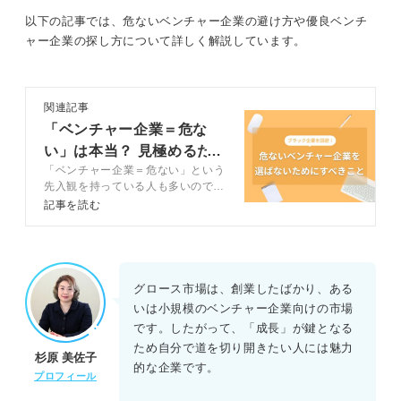
以下の記事では、危ないベンチャー企業の避け方や優良ベンチ
ャー企業の探し方について詳しく解説しています。
関連記事
「ベンチャー企業＝危な
い」は本当？ 見極めるた
「ベンチャー企業＝危ない」という
めのコツを伝授
先入観を持っている人も多いのでは
ないでしょうか。この記事では、ベ
記事を読む
ンチャー企業が危ないと言われる理
由について、キャリアコンサルタン
トのアドバイスを交えつつ解説しま
す。
グロース市場は、創業したばかり、ある
いは小規模のベンチャー企業向けの市場
です。したがって、「成長」が鍵となる
ため自分で道を切り開きたい人には魅力
杉原 美佐子
的な企業です。
プロフィール