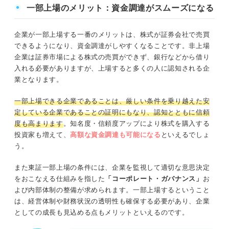
一部上場のメリット：資金調達がスムーズになる
企業が一部上場する一番のメリットは、株式が証券会社で売買
できるようになり、資金調達がしやすくなることです。非上場
企業は証券市場による株式の売買ができず、銀行などから借り
入れる必要がありますが、上場すると多くの人に認知される企
業となります。
一部上場できる企業であることは、厳しい条件を乗り越えた安
定している企業であることの証明にもなり、認知とともに信頼
度も高まります
。知名度・信頼度アップにより株式を購入する
投資家も増えて、
高額な資金調達も可能になる
といえるでしょ
う。
また東証一部上場の条件には、企業を監視して適切な意思決定
をおこなえる仕組みを指した
「コーポレート・ガバナンス」
お
よび内部体制の整備が求められます。一部上場するということ
は、経営体制や財務状況の透明性も確保する必要があり、企業
としての成長も見込める点もメリットといえるのです。