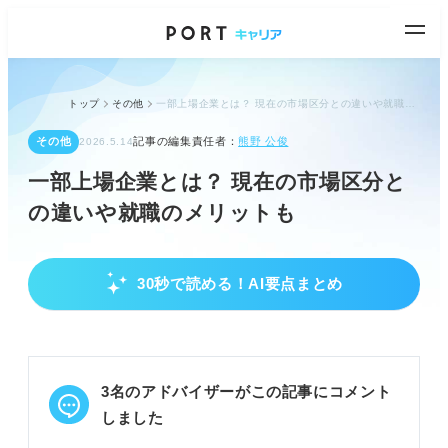
トップ
その他
一部上場企業とは？ 現在の市場区分との違いや就職のメリットも
その他
記事の編集責任者：
熊野 公俊
2026.5.14
一部上場企業とは？ 現在の市場区分と
の違いや就職のメリットも
30秒で読める！AI要点まとめ
東証一部上場とは？現在の市場区分と定義を解
説
東証一部は廃止され「プライム市場」へ移行したこ
とを理解する。
3名のアドバイザーがこの記事にコメント
プライム市場は厳しい条件をクリアした安定企業で
ある。
しました
市場再編後のプライム・スタンダード・グロース市