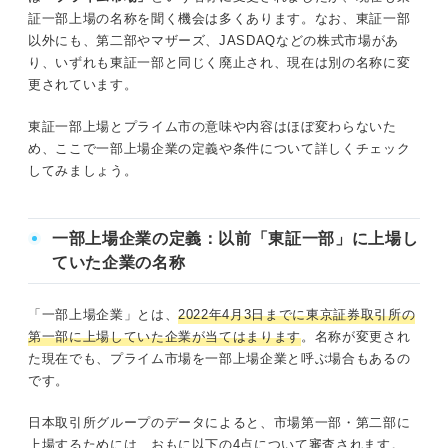
③インターンシップや説明会・セミナーに積極的に参加する
証一部上場の名称を聞く機会は多くあります。なお、東証一部
以外にも、第二部やマザーズ、JASDAQなどの株式市場があ
④SNSや口コミサイトで選考についての情報を集める
り、いずれも東証一部と同じく廃止され、現在は別の名称に変
更されています。
東証一部上場にあたる企業の魅力を理解して企業選びに活
東証一部上場とプライム市の意味や内容はほぼ変わらないた
かそう！
め、ここで一部上場企業の定義や条件について詳しくチェック
してみましょう。
一部上場企業の定義：以前「東証一部」に上場し
ていた企業の名称
「一部上場企業」とは、
2022年4月3日までに東京証券取引所の
第一部に上場していた企業が当てはまります
。名称が変更され
た現在でも、プライム市場を一部上場企業と呼ぶ場合もあるの
です。
日本取引所グループのデータによると、市場第一部・第二部に
上場するためには、おもに以下の4点について審査されます。