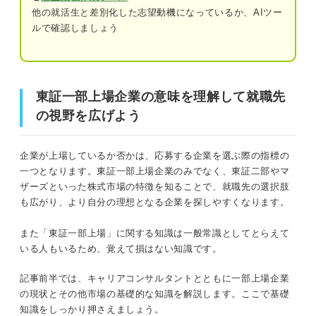
他の就活生と差別化した志望動機になっているか、AIツー
②労働環境が適切に管理されている
ルで確認しましょう
③福利厚生が整っている企業が多い
東証一部上場企業の意味を理解して就職先の視野を広げよ
う
④キャリアアップ制度が整っている企業が
多い
東証一部上場企業の意味を理解して就職先
東証一部上場はすでに廃止？ 「一部上場企業」をわかり
の視野を広げよう
⑤企業規模が大きいからこその経験と実績
やすく解説！
を得られる
一部上場企業の定義：以前「東証一部」に上場していた企業の
企業が上場しているか否かは、応募する企業を選ぶ際の指標の
名称
東証一部上場にあたる企業に就職・転職するデメリ
一つとなります。東証一部上場企業のみでなく、東証二部やマ
ット
ザーズといった株式市場の特徴を知ることで、就職先の選択肢
一部上場の条件：利益基準か時価総額基準のクリアが必要
も広がり、より自分の理想となる企業を探しやすくなります。
①社内規則が厳しいケースがある
一部上場のメリット：資金調達がスムーズになる
②問題が起きた際の社会的責任が多い
また「東証一部上場」に関する知識は一般常識としてとらえて
いる人もいるため、覚えて損はない知識です。
一部上場のデメリット：買収の可能性がある
③給与が高額とは限らない
記事前半では、キャリアコンサルタントとともに一部上場企業
廃止後の東証一部は？ 再編成後の3つの市場区分も併せて
の現状とその他市場の基礎的な知識を解説します。ここで基礎
東証一部上場にあたる企業に就職したい方必見！
解説！
知識をしっかり押さえましょう。
内定獲得に必要な4つの対策