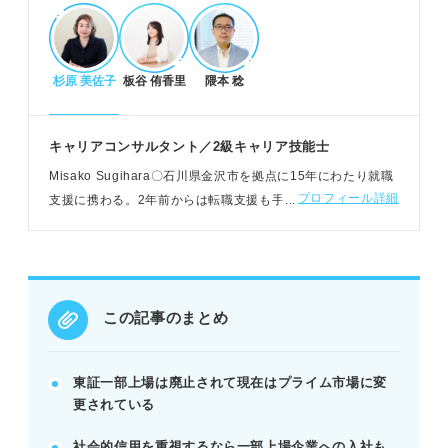
場の違いを知る。
POINT：上場企業の知識は就活の一般常識として押
さえるべきです。
杉原 美佐子
板谷 侑香里
隈本 稔
一部上場企業に就職するメリット・デメリット
キャリアコンサルタント／2級キャリア技能士
社会的信用が高く、労働環境や福利厚生が充実して
Misako Sugihara〇石川県金沢市を拠点に15年にわたり就職
いる。
プロフィール詳細
支援に携わる。2年前からは転職支援も手掛けている
キャリアアップ制度が整い、大規模な経験を積め
る。
社内規則が厳しく、社会的責任やプレッシャーが大
きい。
POINT：給与は高い傾向だが、業界や企業規模で差
この記事のまとめ
があるため注意が必要です。
東証一部上場は廃止されて現在はプライム市場に変
一部上場企業の内定獲得に必要な対策
更されている
「なぜその企業か」を深掘りする自己分析を徹底す
社会的信用を重視するなら一部上場企業への入社も
る。