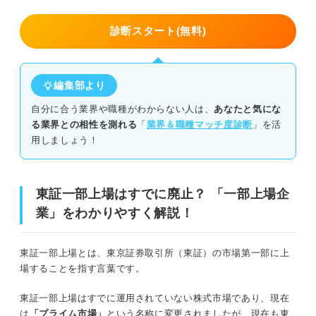
④キャリアアップ制度が整っている企業が多い
診断スタート(無料)
⑤企業規模が大きいからこその経験と実績を得られる
東証一部上場にあたる企業に就職・転職するデメリット
編集部より
①社内規則が厳しいケースがある
自分に合う業界や職種がわからない人は、
あなたと気にな
る業界との相性を測れる
「
業界＆職種マッチ度診断
」を活
②問題が起きた際の社会的責任が多い
用しましょう！
③給与が高額とは限らない
東証一部上場はすでに廃止？ 「一部上場企
東証一部上場にあたる企業に就職したい方必見！ 内定獲
業」をわかりやすく解説！
得に必要な4つの対策
①条件以外でなぜその企業に惹かれているのか自己分析を徹底
東証一部上場とは、東京証券取引所（東証）の市場第一部に上
する
場することを指す言葉です。
②企業研究をして競合企業にはない価値を見つける
東証一部上場はすでに運用されていない株式市場であり、現在
は
「プライム市場」
という名称に変更されましたが、現在も東