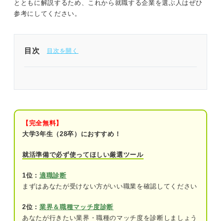
とともに解説するため、これから就職する企業を選ぶ人はぜひ
参考にしてください。
目次
東証一部上場企業の意味を理解して就職先の視野を
広げよう
東証一部上場はすでに廃止？ 「一部上場企業」を
わかりやすく解説！
【完全無料】
大学3年生（28卒）におすすめ！
一部上場企業の定義：以前「東証一部」に
上場していた企業の名称
就活準備で必ず使ってほしい厳選ツール
一部上場の条件：利益基準か時価総額基準
1位：
適職診断
のクリアが必要
まずはあなたが受けない方がいい職業を確認してください
一部上場のメリット：資金調達がスムーズ
2位：
業界＆職種マッチ度診断
になる
あなたが行きたい業界・職種のマッチ度を診断しましょう