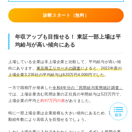
診断スタート（無料）
年収アップも目指せる！ 東証一部上場は平
均給与が高い傾向にある
上場している企業は非上場企業と比較して、平均給与が高い傾
向にあります。
東京商工リサーチの調査
によると、2022年度の
上場企業3,235社の平均給与は620万円4,000円でした
。
一方で国税庁が発表した
令和4年分の「民間給与実態統計調査」
では、上場企業含む民間企業の正社員の年間給与は523万円で、
上場企業の平均と
約97万円の差
がありました。
特に一部上場企業は企業規模も大きい傾向にあるため、実績や
勤続年数により高収入を目指せるでしょう。
しかし上場企業に入社できたからといって、必ずしも民間企業