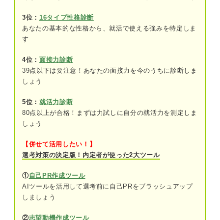
一部上場のデメリット：買収の可能性があ
3位：
16タイプ性格診断
る
あなたの基本的な性格から、就活で使える強みを特定しま
す
廃止後の東証一部は？ 再編成後の3つの市場区分も
併せて解説！
4位：
面接力診断
①プライム市場：東証一部の企業が移行
39点以下は要注意！あなたの面接力を今のうちに診断しま
しょう
スタンダード市場：東証一部／東証二部／
JASDAQ企業が移行
5位：
就活力診断
80点以上が合格！まずは力試しに自分の就活力を測定しま
③グロース市場：JASDAQ／マザーズ企業
しょう
が移行
【併せて活用したい！】
選考対策の決定版！内定者が使った2大ツール
年収アップも目指せる！ 東証一部上場は平均給与
が高い傾向にある
①
自己PR作成ツール
東証一部上場にあたる企業に就職・転職するメリッ
AIツールを活用して選考前に自己PRをブラッシュアップ
ト
しましょう
①社会的信用が得られやすい
②
志望動機作成ツール