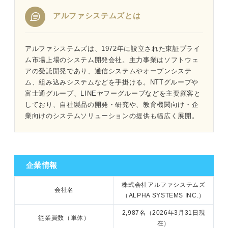
アルファシステムズとは
1分でわかるアルファシステムズ
アルファシステムズは、1972年に設立された東証プライ
ム市場上場のシステム開発会社。主力事業はソフトウェ
「アルファシステムズがやばい」と言われる4つの理由｜
アの受託開発であり、通信システムやオープンシステ
プロが読み解く
ム、組み込みシステムなどを手掛ける。NTTグループや
富士通グループ、LINEヤフーグループなどを主要顧客と
①案件次第で働き方に差が出るから
しており、自社製品の開発・研究や、教育機関向け・企
業向けのシステムソリューションの提供も幅広く展開。
②年収が上がりにくいから
③キャリアアップがしづらいから
④会社の体制が古いから
企業情報
株式会社アルファシステムズ
会社名
事実である部分とそうでない部分を分けて考えよう
（ALPHA SYSTEMS INC.）
2,987名（2026年3月31日現
従業員数（単体）
在）