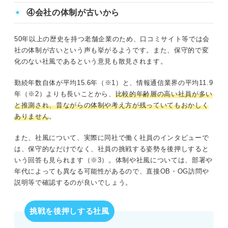
④会社の体制が古いから
50年以上の歴史を持つ老舗企業のため、口コミサイト等では会
社の体制が古いという声も挙がるようです。また、保守的で変
化のない社風であるという意見も散見されます。
勤続年数自体が平均15.6年（※1）と、情報通信業界の平均11.9
年（※2）よりも長いことから、
比較的年齢層の高い社員が多い
と推測され、昔ながらの体制や考え方が残っていてもおかしく
ありません
。
また、社風について、実際に同社で働く社員のインタビューで
は、保守的なだけでなく、社員の挑戦する姿勢を後押しすると
いう回答も見られます（※3）。体制や社風については、部署や
年代によっても異なる可能性があるので、直接OB・OG訪問や
説明等で確認するのが良いでしょう。
挑戦を後押しする社風