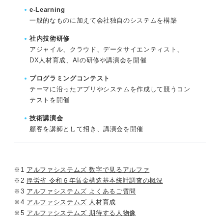
e-Learning
一般的なものに加えて会社独自のシステムを構築
社内技術研修
アジャイル、クラウド、データサイエンティスト、
DX人材育成、AIの研修や講演会を開催
プログラミングコンテスト
テーマに沿ったアプリやシステムを作成して競うコン
テストを開催
技術講演会
顧客を講師として招き、講演会を開催
※1
アルファシステムズ 数字で見るアルファ
※2
厚労省 令和６年賃金構造基本統計調査の概況
※3
アルファシステムズ よくあるご質問
※4
アルファシステムズ 人材育成
※5
アルファシステムズ 期待する人物像