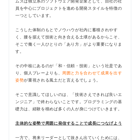
ムズは独立系のソフトウェア開発企業として、自社の社
員を中心にプロジェクトを進める開発スタイルを特徴の
一つとしています。
こうした体制のもとでノウハウが社内に蓄積されやす
く、腰を据えて技術と向き合える土壌があるからこそ、
そこで働く一人ひとりの「あり方」がより重要になりま
す。
その中核にあるのが「和・信頼・技術」という社是であ
り、個人プレーよりも、
周囲と力を合わせて成果を出す
姿勢
が重視される風土だと言えるでしょう。
そこで意識してほしいのは、「技術さえできれば良いエ
ンジニア」で終わらないことです。プログラミングの基
礎力は、経験を積めば多くの人が身につけていきます。
主体的な姿勢で周囲に発信することで成長につなげよう
一方で、将来リーダーとして抜きん出ていくためには、