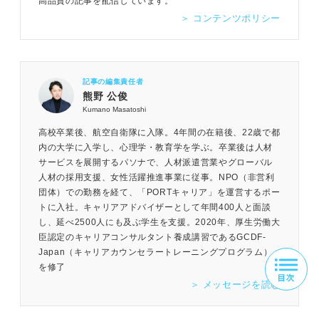
高品質の記事を配信しています。
＞ コンテンツポリシー
記事の編集責任者
熊野 公俊
Kumano Masatoshi
高校卒業後、航空自衛隊に入隊。4年間の在籍後、22歳で都
内の大学に入学し、心理学・教育学を学ぶ。卒業後は人材
サービスを展開するパソナで、人材派遣営業やグローバル
人材の採用支援、女性活躍推進事業に従事。NPO（非営利
団体）での勤務を経て、「PORTキャリア」を運営するポー
トに入社。キャリアアドバイザーとして年間400人と面談
し、延べ2500人にも及ぶ学生を支援。2020年、厚生労働大
臣認定のキャリアコンサルタント養成講習であるGCDF-
Japan（キャリアカウンセラートレーニングプログラム）
を修了
＞ メッセージを読む