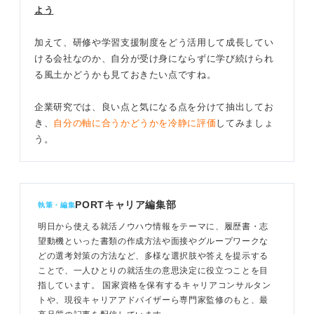
よう
加えて、研修や学習支援制度をどう活用して成長してい
ける会社なのか、自分が受け身にならずに学び続けられ
る風土かどうかも見ておきたい点ですね。
企業研究では、良い点と気になる点を分けて抽出してお
き、
自分の軸に合うかどうかを冷静に評価
してみましょ
う。
PORTキャリア編集部
執筆・編集
明日から使える就活ノウハウ情報をテーマに、履歴書・志
望動機といった書類の作成方法や面接やグループワークな
どの選考対策の方法など、多様な選択肢や答えを提示する
ことで、一人ひとりの就活生の意思決定に役立つことを目
指しています。 国家資格を保有するキャリアコンサルタン
トや、現役キャリアアドバイザーら専門家監修のもと、最