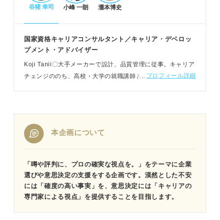
谷猪 幸司
小峰 一朗
瀧本博史
国家資格キャリアコンサルタント／キャリア・デベロッ
プメント・アドバイザー
Koji Tanii〇大手メーカーで設計、品質管理に従事。キャリア
プロフィール詳細
チェンジののち、高校・大学の就職講師として活動。障がい
者の就職や恋と仕事の両立を実現させるコンサルティングな
ど幅広い支援をおこなう
本企画について
「噂や評判に、プロの確実な視点を。」をテーマに企業
選びや意思決定の支援をする企画です。漠然とした不安
には「確度の高い事実」を、意思決定には「キャリアの
専門家による視点」を提供することを目指します。