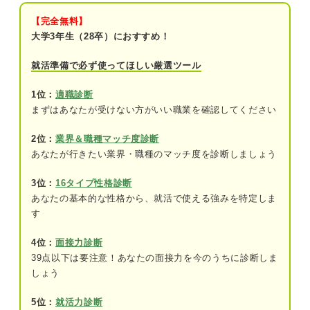
理由｜プロが読み解く
【完全無料】
①案件次第で働き方に差が出るから
大学3年生（28卒）におすすめ！
②年収が上がりにくいから
就活準備で必ず使ってほしい厳選ツール
③キャリアアップがしづらいから
1位：
適職診断
まずはあなたが受けない方がいい職業を確認してください
④会社の体制が古いから
2位：
業界＆職種マッチ度診断
事実である部分とそうでない部分を分けて考えよう
あなたが行きたい業界・職種のマッチ度を診断しましょう
3位：
16タイプ性格診断
あなたの基本的な性格から、就活で使える強みを特定しま
す
4位：
面接力診断
39点以下は要注意！あなたの面接力を今のうちに診断しま
しょう
5位：
就活力診断