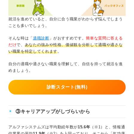
就活を進めていると、自分に合う職業がわからず悩んでしまう
ことも多いでしょう。
そんな時は「
適職診断
」がおすすめです。
簡単な質問に答える
だけ
で、
あなたの強みや性格、価値観を分析して適職や適さな
い職業を特定してくれます
。
自分の適職や適さない職業を理解して、自信を持って就活を進
めましょう。
診断スタート(無料)
③キャリアアップがしづらいから
アルファシステムズは平均勤続年数が
15.6年
（※1）と、情報通
信業界の平均
11.9年
（※2）を上回っており、そこから「年功序