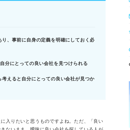
避けたいこと」を明確にする。
手段で企業情報を収集する。
t」「No-Go」で整理し、理想と照合する。
と、企業研究を重ねてもミスマッチにつなが
あり、事前に自身の定義を明確にしておく必
で自分にとっての良い会社を見つけられる
る環境」がそろっている会社のこと
ら考えると自分にとっての良い会社が見つか
13項目をチェック
キャリアコンサルタントが考える良い会社と
の形別の「良い会社」の具体例
社に入りたいと思うものですよね。ただ、「良い
ります。記事本文と併せてご確認ください。
できないまま、曖昧に良い会社を探している人が