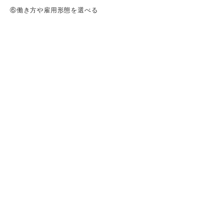
⑥働き方や雇用形態を選べる
⑦キャリアアップしやすい
⑧離職率が低い
⑨一人ひとりに裁量が与えられている
⑩CSR活動・CSV経営に力を入れている
⑪難易度の高い目標や課題に挑戦できる
⑫実力次第で評価される
⑬仕事内容が多岐にわたる
就活の専門家に聞いてみた！ キャリアコン
サルタントが考える良い会社とは？