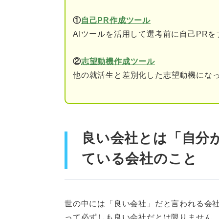
キャリア支援や就職支援
①
自己PR作成ツール
採用経験を通してさまざ
AIツールを活用して選考前に自己PR
15年に渡り就職・転職
②
志望動機作成ツール
他の就活生と差別化した志望動機になっ
避けたいことから逆算！ 希望
プライベートが削られる
将来性や経済面の不安を
良い会社とは「自分
労働時間や場所を制限さ
ている会社のこと
成長機会がない環境を避
利益のためだけに働くの
世の中には「良い会社」だと言われる会
年功序列で横並びの評価
って必ずしも良い会社だとは限りません