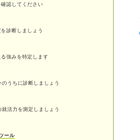
る
を確認してください
べる
度を診断しましょう
い
える強みを特定します
えられている
に力を入れている
今のうちに診断しましょう
題に挑戦できる
の就活力を測定しましょう
る
キャリアコンサルタントが考える良い会社とは？
ツール