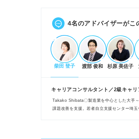
収入や働きやすさなど、自分が重
誰かにとっての良い会社が、自分
POINT：残業がない会社が良い
4名のアドバイザーがこ
社が良い場合もある。
一般的に良い会社とされる13の
柴田 登子
渡部 俊和
杉原 美佐子
有給消化率や残業の少なさは、働
将来性や高い給与、充実した福利
キャリアアップの機会や裁量権、
キャリアコンサルタント／2級キャリ
POINT：一般的に良いとされる
Takako Shibata〇製造業を中心とし
る。
課題改善を支援。若者自立支援センター埼玉
自分に合う会社を見つける3ステ