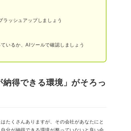
など幅広く活動する柴田さんが考える良い会社
まな経歴を見てきた渡部さんが考える良い会社
をブラッシュアップしましょう
支援で活躍してきた杉原さんが考える良い会社
ているか、AIツールで確認しましょう
の形別の「良い会社」の具体例
のを避けたいタイプの場合
感じる状況を避けたいタイプの場合
が納得できる環境」がそろっ
れるのを避けたいタイプの場合
けたいタイプの場合
を避けたいタイプの場合
社はたくさんありますが、その会社があなたにと
をされるのを避けたいタイプの場合
。自分が納得できる環境が整っていないと良い会