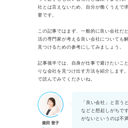
社とは言えないため、自分が働くうえで
自分にぴったりな良い会社を見
要です。
①自己分析：自分が仕事
この記事ではまず、一般的に良い会社だ
②会社調査：あらゆる手
活の専門家が考える良い会社についても
見つけるための参考にしてみましょう。
③情報整理：収集した会
記事後半では、自身が仕事で避けたいこ
良い会社を見つけただけでは入
りな会社を見つけ出す方法を紹介します
で読んでみてくださいね。
会社選びに関するQ&A！ ほ
自分にぴったりな良い会社を見
「良い会社」と言う
などと想起しがちで
がないというのは不
柴田 登子