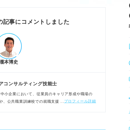
視する要素を明確にする必要がある。
にとっても良いとは限らない。
とは限らず、稼ぎたい人には残業手当がつく会
の記事にコメントしました
特徴
瀧本博史
きやすい環境の指標となる。
厚生は安定した働き方を支える。
多様な仕事内容は成長を促す。
アコンサルティング技能士
特徴を参考に、自分が何を重視するかを考え
た大手～中小企業において、従業員のキャリア形成や職場の
プロフィール詳細
や、公共職業訓練校での就職支援もおこなう
ップ