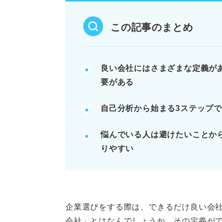
自己分析で「重視すること」と「
自己分析結果に基づき、あらゆる
この記事のまとめ
収集した情報を「Must」「Wan
POINT：自己理解が深まらない
良い会社にはさまざまな定義が
る。
要がある
記事の該当箇所を見る
自己分析から始まる3ステップ
良い会社とは「自分が納得でき
悩んでいる人は避けたいことか
良い会社によくある特徴とは？ 
りやすい
就活の専門家に聞いてみた！ 
は？
避けたいことから逆算！ 希望
企業選びをする際は、できるだけ良い会
※AIの特性上、間違いが含まれている場合があ
会社」とはなんでしょうか。その定義が