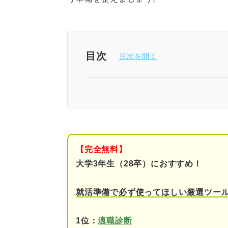
目次
良い会社とは「自分が納得でき
良い会社によくある特徴とは？ 
①有給消化率が高い
【完全無料】
②残業が少ない
大学3年生（28卒）におすすめ！
③将来性がある
就活準備で必ず使ってほしい厳選ツー
④給与が高い
1位：
適職診断