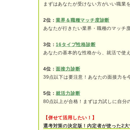
⑤福利厚生が充実してい
まずはあなたが受けない方がいい職業
⑥働き方や雇用形態を選
2位：
業界＆職種マッチ度診断
あなたが行きたい業界・職種のマッチ
⑦キャリアアップしやす
⑧離職率が低い
3位：
16タイプ性格診断
あなたの基本的な性格から、就活で使
⑨一人ひとりに裁量が与
4位：
面接力診断
⑩CSR活動・CSV経営
39点以下は要注意！あなたの面接力を
⑪難易度の高い目標や課
5位：
就活力診断
⑫実力次第で評価される
80点以上が合格！まずは力試しに自分
⑬仕事内容が多岐にわた
【併せて活用したい！】
就活の専門家に聞いてみた！ 
選考対策の決定版！内定者が使った2大