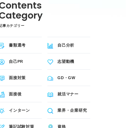
記事カテゴリー
書類選考
自己分析
自己PR
志望動機
面接対策
GD・GW
面接後
就活マナー
インターン
業界・企業研究
筆記試験対策
資格