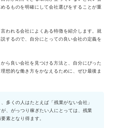
求めるものを明確にして会社選びをすることが重
つけるためにやるべき3つのこと
で重視すること・避けたいことを明確にする
と言われる会社によくある特徴を紹介します。就
段で気になる会社の情報を収集する
解説するので、自分にとっての良い会社の定義を
社情報を深掘りして理想と照らし合わせる
とから良い会社を見つける方法と、自分にぴった
れないかも！ 選考に挑むための心構え
。理想的な働き方をかなえるために、ぜひ最後ま
かの人の不安や悩みからもヒントを得よう
つけて理想の働き方をかなえよう！
と、多くの人はたとえば「残業がない会社」
すが、がっつり稼ぎたい人にとっては、残業
満要素となり得ます。