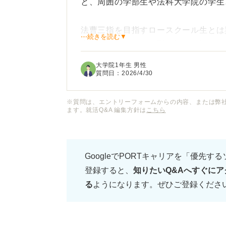
と、周囲の学部生や法科大学院の学生
法曹三指を目指すロースクール生とは
⋯続きを読む▼
点」や「特定の法分野に対する深い考
もらえるのかがイメージできません。
大学院1年生 男性
質問日：
2026/4/30
民間企業への就職を考えた際、単に「
はなく、修士課程での研究経験を「即
※質問は、エントリーフォームからの内容、または弊
ます。就活Q&A 編集方針は
こちら
る職種や業界にはどのようなものがあ
また公務員試験を目指すにしても、研
GoogleでPORTキャリアを「優先す
て期待される役割が学部卒とどう異な
登録すると、
知りたいQ&Aへすぐにア
る
ようになります。ぜひご登録くださ
法学研究科の学生が専門性を武器にで