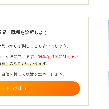
うな課題を設定し、どう結論を導いたかを説
決に結びつけて語ろう
業界・職種を診断しよう
活かした配属で期待される場面もあります。
が見つからず悩むことも多いでしょう。
管理の分野では研究経験が即戦力とみなされ
断
」が役に立ちます。
簡単な質問に答えるだ
職種との相性がわかります
。
ず、実務上の課題解決の訓練として言語化で
す。
、自信を持って就活を進めましょう。
タート（無料）