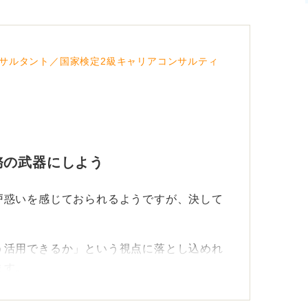
サルタント／国家検定2級キャリアコンサルティ
務の武器にしよう
戸惑いを感じておられるようですが、決して
う活用できるか」という視点に落とし込めれ
ます。
文や判例の暗記力ではなく論点を整理し、客