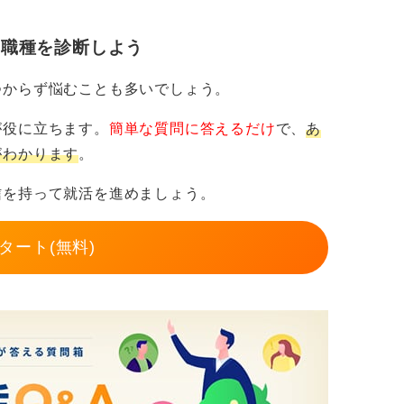
高度な思考力です。
・職種を診断しよう
イアンスや契約管理、リサーチ職で高く評価
や条例設計など、制度の背景理解が必要な部
つからず悩むことも多いでしょう。
が役に立ちます。
簡単な質問に答えるだけ
で、
あ
練ととらえ直そう
がわかります
。
信を持って就活を進めましょう。
は考える実務を期待されるのが特徴です。
考訓練ととらえ直してみてください。
タート(無料)
の差別化につながり、納得感のあるキャリア