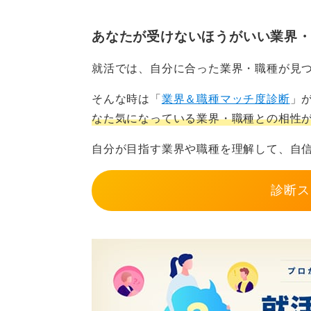
観的な根拠を示して結論を導き出す
あなたが受けないほうがいい業界
民間企業であれば、法務・コンプラ
されます。公務員であれば政策立案
就活では、自分に合った業界・職種が見
署で真価を発揮できます。
そんな時は「
業界＆職種マッチ度診断
」
研究活動を実務直結の思考訓
なた気になっている業界・職種との相性
自分が目指す業界や職種を理解して、自
学部卒が処理を担うのに対し、院卒
自身の研究活動を実務に直結する思
診断ス
この自覚を持つことこそが、周囲と
を切り拓く鍵となります。
0