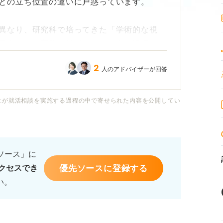
との立ち位置の違いに戸惑っています。
異なり、研究科で培ってきた「学術的な視
察力」を、実務の世界でどのように評価して
2
人のアドバイザーが回答
法学部に6年在籍した人」と見なされるので
戦力」や「独自の強み」としてアピールでき
社が就活相談を実施する過程の中で寄せられた内容を公開してい
るのでしょうか？
究と試験勉強の両立の難しさや、院卒者とし
るソース」に
るのか具体的な事例を知りたいです。
優先ソースに登録する
クセスでき
い。
きる進路の具体例を教えていただけますか？