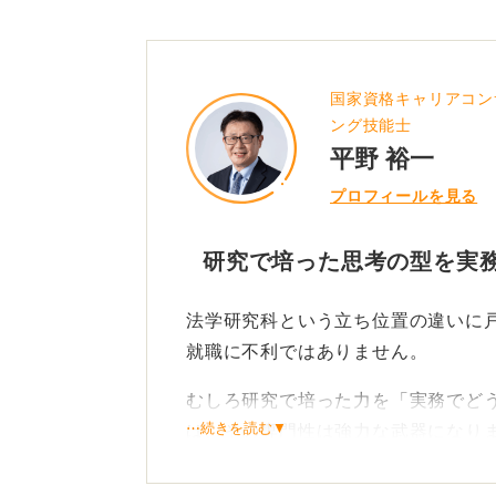
国家資格キャリアコン
ング技能士
平野 裕一
プロフィールを見る
研究で培った思考の型を実
法学研究科という立ち位置の違いに
就職に不利ではありません。
むしろ研究で培った力を「実務でど
⋯続きを読む▼
ば、その専門性は強力な武器になり
修士課程で身につく真の能力は、条