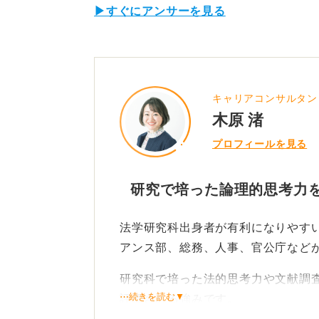
▶すぐにアンサーを見る
キャリアコンサルタン
木原 渚
プロフィールを見る
研究で培った論理的思考力
法学研究科出身者が有利になりやす
アンス部、総務、人事、官公庁など
研究科で培った法的思考力や文献調
⋯続きを読む▼
評価される強みです。