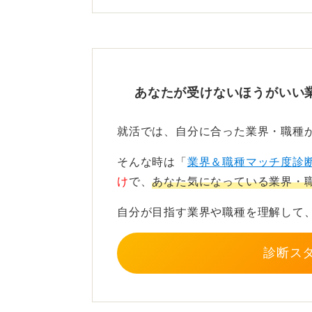
単に在籍していただけでなくどのよ
明できることが重要となります。
専門的な強みを実務の課題解
あなたが受けないほうがいい
公務員の場合、院卒区分や専門性を
就活では、自分に合った業界・職種
民間企業でも、ルール設計やリスク
ます。
そんな時は「
業界＆職種マッチ度診
け
で、
あなた気になっている業界・
研究を抽象的な学問として終わらせ
きるかがキャリア形成の鍵になりま
自分が目指す業界や職種を理解して
診断ス
0