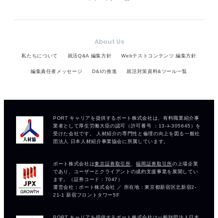
About Us
私たちについて
就活Q&A 編集方針
Webテストコンテンツ 編集方針
編集責任者メッセージ
D&Iの推進
就活対策資料&ツール一覧