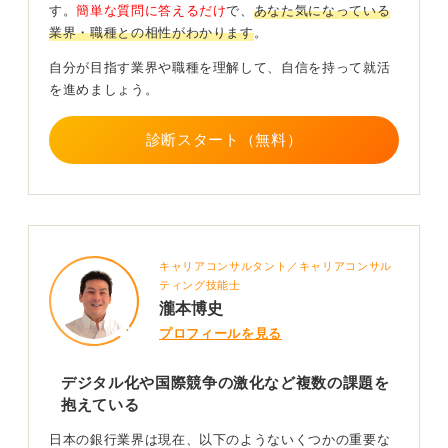
す。
簡単な質問に答えるだけ
で、
あなた気になっている
普通に考えたら「意味がわからない」となりますが、日
業界・職種との相性がわかります
。
本政府はこれをすることで、民間銀行が中央銀行にお金
を預けるのではなく、一般顧客に貸すような動きを促進
自分が目指す業界や職種を理解して、自信を持って就活
しようとしたのです。
を進めましょう。
これにより民間銀行の収益性はガクッと下がりました。
診断スタート（無料）
まずこのことが銀行業界としてとても大きな動きであ
り、押さえておくべき大事なポイントです。
変化に対して新しいビジネスを展開する必要がある
民間銀行はこのような状況下、収益を上げるためさまざ
キャリアコンサルタント／キャリアコンサル
まな方策を実行しています。
ティング技能士
瀧本博史
たとえばテクノロジーを導入し、これまで人がやってい
プロフィールを見る
たことをコンピュータができるようにすることで人件費
を抑えたり（ATMやネットバンキングなど）、顧客獲得
デジタル化や国際競争の激化など複数の課題を
を促進しようとしたりしています。
抱えている
また海外の銀行を吸収するなどして海外進出を図り、市
日本の銀行業界は現在、以下のようないくつかの重要な
場を拡大するなどの動きも活発化しています。これまで