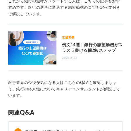
これから銀行の選考がスタートする人は、こちらの記事もおす
ライアンス要件を満たす必要があります。これには、リ
すめです。銀行の選考に通過する志望動機のコツを14例文付き
スク管理の強化や透明性の向上が含まれます。
で解説しています。
今後はデジタルスキルや柔軟な思考など課題を解決
する力が重要
志望動機
これらの課題を踏まえ、銀行業界やそこで働く人々には
例文14選｜銀行の志望動機がス
ラスラ書ける簡単6ステップ
以下のような能力が求められます。
2026.5.14
・デジタルスキル：新しいテクノロジーを理解し、活用
する能力
・柔軟な思考：低金利環境や市場の変化に対応するため
の革新的な思考
銀行業界の今後が気になる人はこちらのQ&Aも確認しましょ
・国際的視野：グローバル市場での競争に対応するため
う。銀行の将来性についてキャリアコンサルタントが解説して
の国際的な知識と理解
います。
・コンプライアンスへの理解：規制の変化に対応し、リ
スク管理を徹底すること
Q&A
関連
これらのスキルを身につけ、現代の銀行業界の課題に対
応できる人材になることが、これから就職する学生にと
って重要なことでしょう。