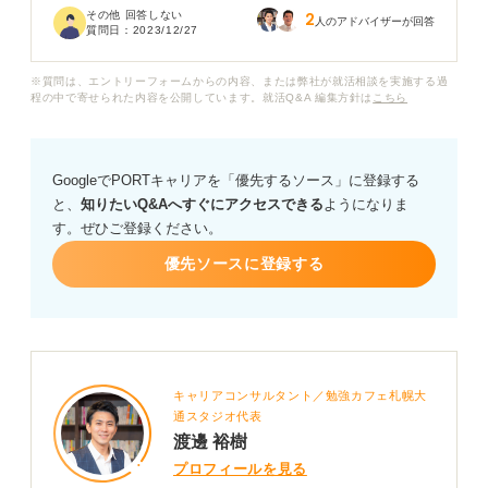
その他 回答しない
2
ると幸いです。
人のアドバイザーが回答
質問日：
2023/12/27
※質問は、エントリーフォームからの内容、または弊社が就活相談を実施する過
程の中で寄せられた内容を公開しています。就活Q&A 編集方針は
こちら
GoogleでPORTキャリアを「優先するソース」に登録する
と、
知りたいQ&Aへすぐにアクセスできる
ようになりま
す。ぜひご登録ください。
優先ソースに登録する
キャリアコンサルタント／勉強カフェ札幌大
通スタジオ代表
渡邊 裕樹
プロフィールを見る