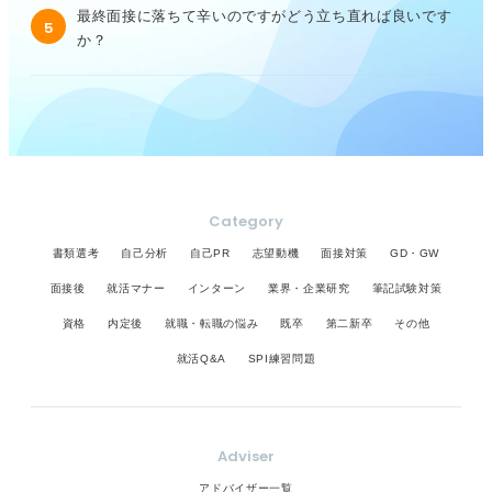
最終面接に落ちて辛いのですがどう立ち直れば良いです
5
か？
Category
書類選考
自己分析
自己PR
志望動機
面接対策
GD・GW
面接後
就活マナー
インターン
業界・企業研究
筆記試験対策
資格
内定後
就職・転職の悩み
既卒
第二新卒
その他
就活Q&A
SPI練習問題
Adviser
アドバイザー一覧