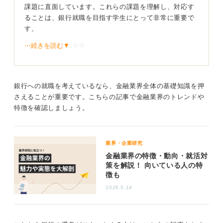
課題に直面しています。これらの課題を理解し、対応す
の「銀行ってこういうところだよね」というイメージの
ることは、銀行就職を目指す学生にとって非常に重要で
ままでは、生き残れなくなってきているのです。
す。
今後は「銀行ってこんなこともするんだ」というさまざ
⋯続きを読む▼
・デジタル化の進展
まなビジネス展開をすることが考えられます。
フィンテックの台頭やデジタルバンキングの普及によ
たとえば銀行は人がたくさん集まる場所であり、銀行ア
り、銀行はデジタル化を進める必要があります。これに
プリやホームページ（HP）も多くの人が目を通す場所で
はオンラインでのサービス提供の強化や、新しい技術の
銀行への就職を考えているなら、金融業界全体の基礎知識を押
す。そうしたものを活用して広告収入を得ようと、広告
導入が含まれます。
さえることが重要です。こちらの記事で金融業界のトレンドや
事業へ乗り出すこともあり得ます。
・低金利環境の継続
特徴を確認しましょう。
このような動きの中で働く人に求められるのは、固定観
日本の長期にわたる低金利政策は、銀行の収益性に影響
念にとらわれない柔軟性、最新の技術や情報を取りに行
を与えています。銀行は収益源の多様化やコスト削減を
く積極性など、変化に対する強さでしょう。
図ることが求められています。
業界・企業研究
金融業界の特徴・動向・就活対
・国際競争の激化
2
策を解説！ 向いている人の特
グローバル化が進む中、日本の銀行は国際的な競争にさ
徴も
らされています。これに対応するためには、海外展開の
2026.5.14
強化や国際的なビジネスモデルの構築が必要です。
・規制の厳格化
金融危機後の規制強化により、銀行はより厳しいコンプ