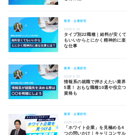
業界・企業研究
2026.5.14
タイプ別22職種｜給料が安くて
もいいからとにかく精神的に楽
な仕事
業界・企業研究
2026.6.23
情報系の就職で押さえたい業界
5選！ おもな職種10選や役立つ
資格も
業界・企業研究
2025.12.26
「ホワイト企業」を見極める4
つの問いかけ｜キャリコンサル