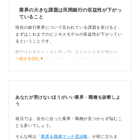
業界の大きな課題は民間銀行の収益性が下がっ
ていること
現在の銀行業界について言われている課題を挙げると、
まずはこれまでのビジネスモデルの収益性が下がってい
るということです。
銀行はお金をたくさん持っている人からお金を預かり、
⋯続きを読む▼
お金が足りない人に貸すという行為をしています。これ
が金融です。お金を貸した人から利子をつけて返しても
らい、その分で利益を挙げます。
民間銀行（UFJ銀行や三井住友銀行など）は一般顧客に
対してお金を貸すこともしますが、中央銀行にお金を貸
あなたが受けないほうがいい業界・職種を診断しよ
す（預ける）こともします。この中央銀行にお金を貸す
う
部分で、日本では大変なことになっているのです。
民間銀行が中央銀行からお金を返してもらうときに利子
就活では、自分に合った業界・職種が見つからず悩むこ
を上乗せして返してもらうどころか、逆に貸した方(民間
とも多いでしょう。
銀行)が借りた側（中央銀行）にお金を支払うという状態
になっています。
そんな時は「
業界＆職種マッチ度診断
」が役に立ちま