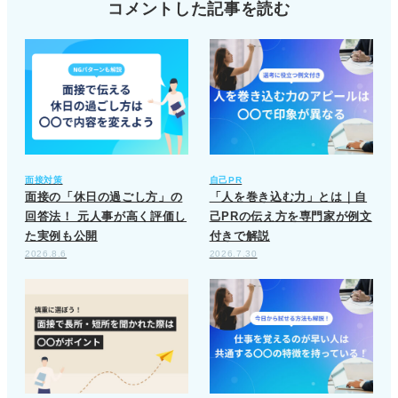
コメントした記事を読む
面接対策
自己PR
面接の「休日の過ごし方」の
「人を巻き込む力」とは｜自
回答法！ 元人事が高く評価し
己PRの伝え方を専門家が例文
た実例も公開
付きで解説
2026.8.6
2026.7.30