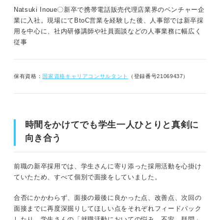
Natsuki Inoue〇新卒で携帯電話販売代理店業界のベンチャー企
業に入社。現場にてBtoC営業を経験した後、人事部では新卒採
用を中心に、社内研修講師や社員面談などの人事業務に幅広く
従事
保有資格：
国家資格キャリアコンサルタント
（登録番号21069437）
時間をかけてでも学生一人ひとりと真剣に
向き合う
前職の新卒採用では、学生さんに寄り添った採用活動を心掛け
ていたため、すべて個別で面接をしていました。
合否にかかわらず、面接の最後に良かった点、改善点、次回の
面接までに再度深掘りしてほしい点をそれぞれフィードバック
したり、学生さんの「就職活動においての悩み、不安、疑問」