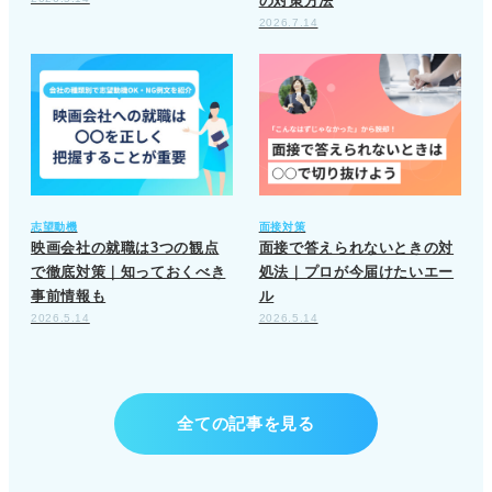
の対策方法
2026.7.14
志望動機
面接対策
映画会社の就職は3つの観点
面接で答えられないときの対
で徹底対策｜知っておくべき
処法｜プロが今届けたいエー
事前情報も
ル
2026.5.14
2026.5.14
全ての記事を見る