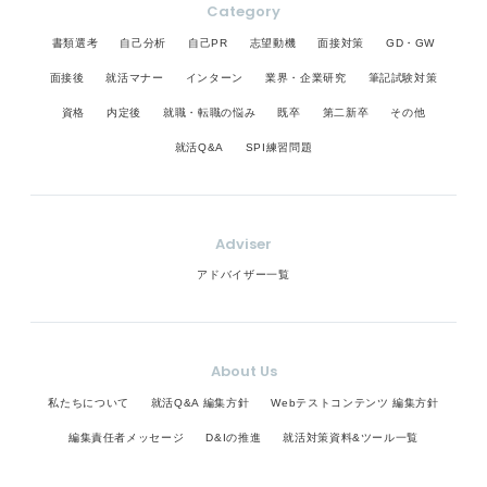
Category
書類選考
自己分析
自己PR
志望動機
面接対策
GD・GW
面接後
就活マナー
インターン
業界・企業研究
筆記試験対策
資格
内定後
就職・転職の悩み
既卒
第二新卒
その他
就活Q&A
SPI練習問題
Adviser
アドバイザー一覧
About Us
私たちについて
就活Q&A 編集方針
Webテストコンテンツ 編集方針
編集責任者メッセージ
D&Iの推進
就活対策資料&ツール一覧