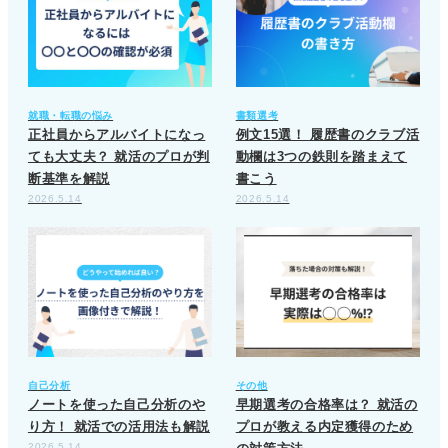
就職・転職の悩み
書類選考
正社員からアルバイトになっ
例文15選！ 履歴書のクラブ活
ても大丈夫？ 就活のプロが判
動欄は3つの鉄則を踏まえて
断基準を解説
書こう
2026.5.14
2026.5.14
自己分析
その他
ノートを使った自己分析のや
早期選考の合格率は？ 就活の
り方！ 就活での活用法も解説
プロが教える内定獲得のため
2026.5.14