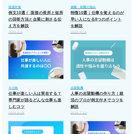
面接対策
就職・転職の悩み
例文10選！ 面接の長所と短所
特徴10選｜仕事を覚えるのが
の回答方法と企業に刺さる伝
早い人になる8つのポイント
え方を解説
を解説
2026.8.4
2026.5.14
その他
志望動機
仕事が楽しい人は実在する？
人事の志望動機の作り方｜就
専門家が語るどんな仕事も楽
活のプロが例文付きでコツを
しむコツ
解説
2026.5.14
2026.7.31