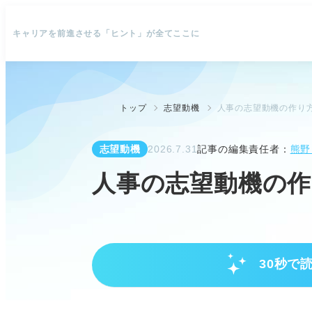
キャリアを前進させる「ヒント」が全てここに
トップ
志望動機
人事の志望動機の作り
志望動機
2026.7.31
記事の編集責任者：
熊野
人事の志望動機の
30秒で
人事職の4つの主な業務とキャリ
採用、配置、育成などの人材管理