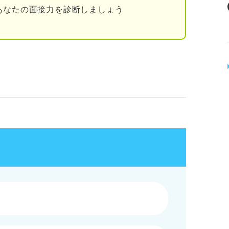
あなたの面接力を診断しましょう
おく
た内容をアピールする
性のある内容にする
に沿ったアピールで選考を突破しよう