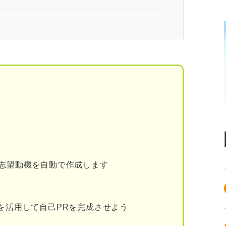
務内容や理念を確認する
る志望動機を自動で作成します
きたい明確な理由を書き出す
ルを活用して自己PRを完成させよう
んだ理由を書く