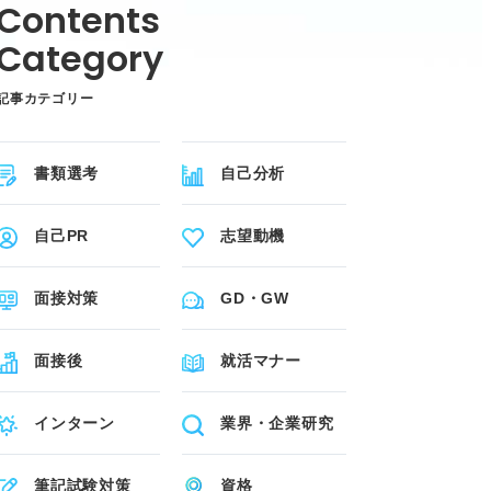
記事カテゴリー
書類選考
自己分析
自己PR
志望動機
面接対策
GD・GW
面接後
就活マナー
インターン
業界・企業研究
筆記試験対策
資格