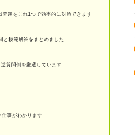
エピソードを書く
出問題をこれ1つで効率的に対策できます
を棚おろしする
物像とのマッチ度を伝える
問と模範解答をまとめました
したいビジョンを書く
志望動機例文
る逆質問例を厳選しています
場合
せるスキル
い仕事がわかります