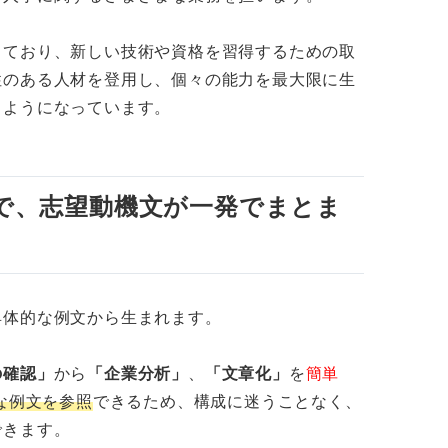
っており、新しい技術や資格を習得するための取
性のある人材を登用し、個々の能力を最大限に生
うようになっています。
で、志望動機文が一発でまとま
具体的な例文から生まれます。
の確認」
から
「企業分析」
、
「文章化」
を
簡単
な例文を参照
できるため、構成に迷うことなく、
できます。