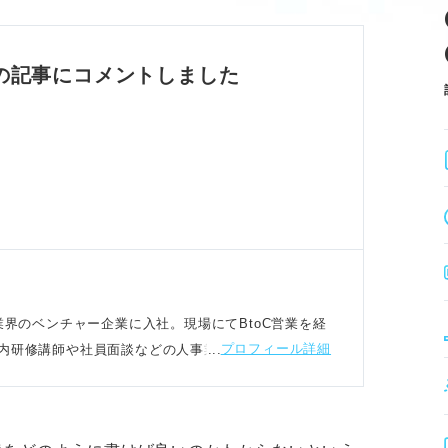
画・運用も重要な業務。
独立などのキャリアがある。
の担当部署が分かれている場合があるため要確
の記事にコメントしました
ップ
理解し、志望理由を明確にする。
、企業への貢献度をアピールする。
物像とのマッチ度を伝える。
し遂げたい具体的なビジョンで意欲を示す。
代理店業界のベンチャー企業に入社。現場にてBtoC営業を経
プロフィール詳細
内研修講師や社員面談などの人事業務に幅広く従事
アピール法
用活動や資料作成に直結する。