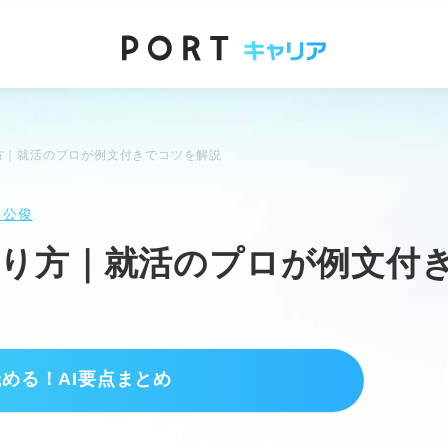
方｜就活のプロが例文付きでコツを解説
 公俊
作り方｜就活のプロが例文付
読める！AI要点まとめ
アパス
や組織運営を担う。