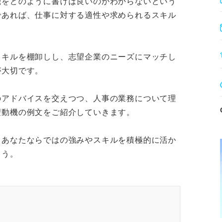
機をどのように書けば良いのかわからないという
の改善や制度設計に貢献する。
であれば、仕事に対する適性や求められるスキル
ズを汲み取る傾聴力が求められる。
輩育成などの経験は強みとしてアピール可
スキルを棚卸しし、志望企業のニーズにマッチし
が大切です。
のアドバイスを交えつつ、人事の業務について理
望動機の例文をご紹介していきます。
、あなたならではの強みやスキルを積極的に活か
ょう。
ります。記事本文と併せてご確認ください。