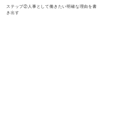
ステップ②人事として働きたい明確な理由を書
き出す
ステップ③志望企業を選んだ理由を書く
ステップ④志望に至ったエピソードを書く
ステップ⑤経験やスキルを棚おろしする
ステップ⑥志望企業の人物像とのマッチ度を伝
える
ステップ⑦入社後に実現したいビジョンを書く
【経験者・未経験者別】人事の志望動機例文
未経験で人事に応募する場合
人事職の経験がある場合