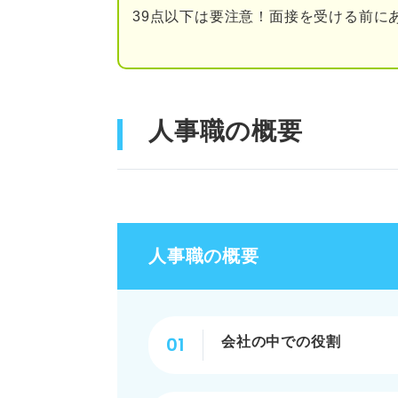
39点以下は要注意！面接を受ける前に
企画力
労働に関する法律の知識
コミュニケーション力
人事職の概要
人事の志望動機の注意点
志望企業の理解を深めて
志望企業のニーズに合っ
人事職の概要
履歴書なども含めて一貫
人事の志望動機は企業のニーズ
会社の中での役割