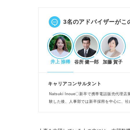
就業規則の見直しや評価制度の企
管理職への昇進、専門性の追求、
POINT：企業により採用と育成
3名のアドバイザーがこ
認。
評価される志望動機作成の7ステ
井上 捺稀
谷所 健一郎
加藤 賀子
志望企業の業務内容や理念を深く
自分ならではのエピソードを交え
自身の経験を棚卸しし、求める人
キャリアコンサルタント
POINT：入社後に人事として成
Natsuki Inoue〇新卒で携帯電話販売
験した後、人事部では新卒採用を中心に、社
人事職で活かせる5つのスキルと
PCスキルやプレゼン能力は、採