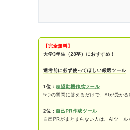
人事職の概要
会社の中での役割
おもな4つの仕事内容
【完全無料】
人事職のやりがいや魅力
大学3年生（28卒）におすすめ！
求められる人の特徴
選考前に必ず使ってほしい厳選ツール
人事の志望動機の作り方
1位：
志望動機作成ツール
ステップ①志望企業の業
5つの質問に答えるだけで、AIが受か
ステップ②人事として働
2位：
自己PR作成ツール
自己PRがまとまらない人は、AIツー
ステップ③志望企業を選