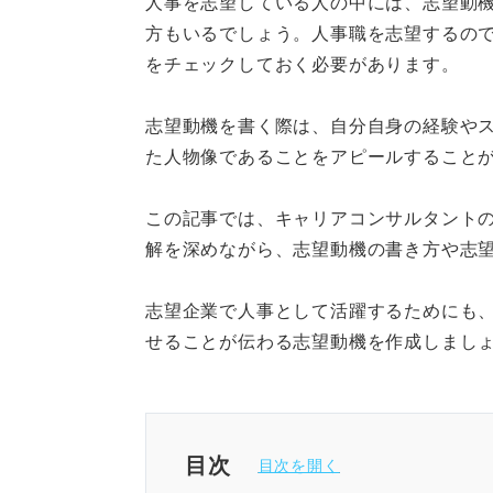
人事を志望している人の中には、志望動
情報収集力と企画力で、職場環境
方もいるでしょう。人事職を志望するの
労働法関連の知識や、多様なニー
をチェックしておく必要があります。
例：未経験でも、シフト管理や後
能。
志望動機を書く際は、自分自身の経験や
た人物像であることをアピールすること
記事の該当箇所を見る
この記事では、キャリアコンサルタント
人事職の概要
解を深めながら、志望動機の書き方や志
人事の志望動機の作り方
人事の志望動機例文
志望企業で人事として活躍するためにも
人事の志望動機の注意点
せることが伝わる志望動機を作成しまし
※AIの特性上、間違いが含まれている場合があ
目次