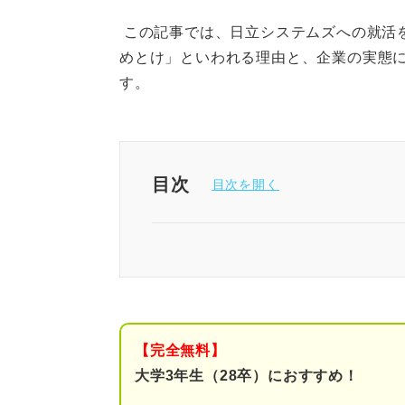
この記事では、日立システムズへの就活
めとけ」といわれる理由と、企業の実態
す。
目次
1分でわかる日立システムズ
「日立システムズはやばい」と
①仕事が大変で拘束時間
【完全無料】
➁福利厚生が良すぎるか
大学3年生（28卒）におすすめ！