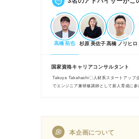
3名のアドバイザーがこ
高橋 拓也
杉原 美佐子
髙橋 ノリヒロ
国家資格キャリアコンサルタント
Takuya Takahashi〇人材系スタートア
でエンジニア兼研修講師として新人育成に参
本企画について