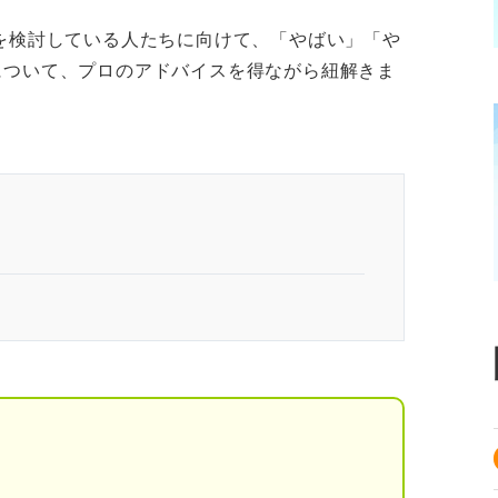
を検討している人たちに向けて、「やばい」「や
について、プロのアドバイスを得ながら紐解きま
言われる5つの理由｜プロが紐解く
も長そうだから
ら