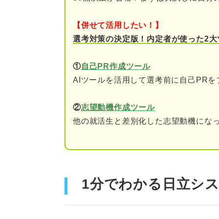
【併せて活用したい！】
選考対策の決定版！内定者が使った2大
①
自己PR作成ツール
AIツールを活用して選考前に自己PR
②
志望動機作成ツール
他の就活生と差別化した志望動機になっ
1分でわかる日立シ