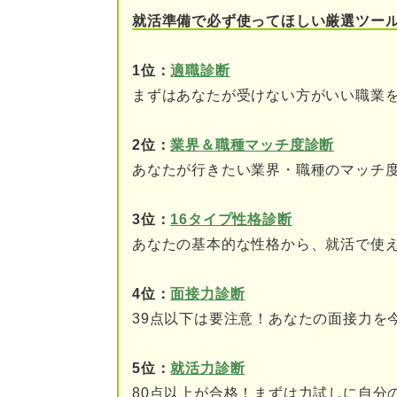
➂大手だけに歯車の一つ
就活準備で必ず使ってほしい厳選ツー
④一人前になる前の研修
1位：
適職診断
⑤社内コミュニケーショ
まずはあなたが受けない方がいい職業
大手ならでは長所と短所の両面
2位：
業界＆職種マッチ度診断
あなたが行きたい業界・職種のマッチ
3位：
16タイプ性格診断
あなたの基本的な性格から、就活で使
4位：
面接力診断
39点以下は要注意！あなたの面接力を
5位：
就活力診断
80点以上が合格！まずは力試しに自分