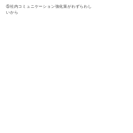
⑤社内コミュニケーション強化策がわずらわし
いから
大手ならでは長所と短所の両面を冷静に判断
しよう