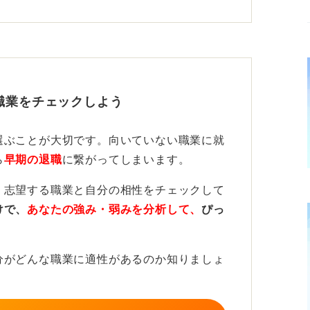
れない生の情報であり、判断材料として非常
活動を前進させよう
職業をチェックしよう
多様な企業を知れる機会であり、志望が明確
です。
選ぶことが大切です。向いていない職業に就
ら
早期の退職
に繋がってしまいます。
しておくことで「今日はこの3社だけ」など
けで終わらせない姿勢が成果を左右します。
、志望する職業と自分の相性をチェックして
けで、
あなたの強み・弱みを分析して、
ぴっ
加することで効率よく就職活動を前進させら
分がどんな職業に適性があるのか知りましょ