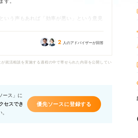
ます。
という声もあれば「効率が悪い」という意見
かわかりません。特に学業やアルバイトで忙
価値があるのか判断に困っています。
2
人のアドバイザーが回答
聞いて回るだけで終わってしまいそうで、自
心配です。
社が就活相談を実施する過程の中で寄せられた内容を公開してい
加したほうが良い人の特徴、効率よく情報を
アドバイスをお願いします。
るソース」に
優先ソースに登録する
クセスでき
い。