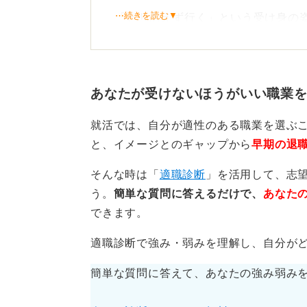
⋯続きを読む▼
「とりあえず行く」という受け身の
まう恐れがあるため「今日は〇〇業
つ定めてから会場に向かいましょう
複数の企業を同じ場所で比較できる
あなたが受けないほうがいい職業
内容の違いを肌で感じることで、自
身の価値観を見つけてください。
就活では、自分が適性のある職業を選ぶ
と、イメージとのギャップから
早期の退
複数の企業を比較して自分の
そんな時は「
適職診断
」を活用して、志
う。
簡単な質問に答えるだけで、
あなた
イベントを通じて自分が惹かれる点
できます。
る習慣を持つことで、Webサイトの
件が見えてくるはずです。
適職診断で強み・弱みを理解し、自分が
忙しい就活のスケジュールのなかで
簡単な質問に答えて、あなたの強み弱み
せんので、プログラムの内容を慎重
ものだけを厳選しましょう。