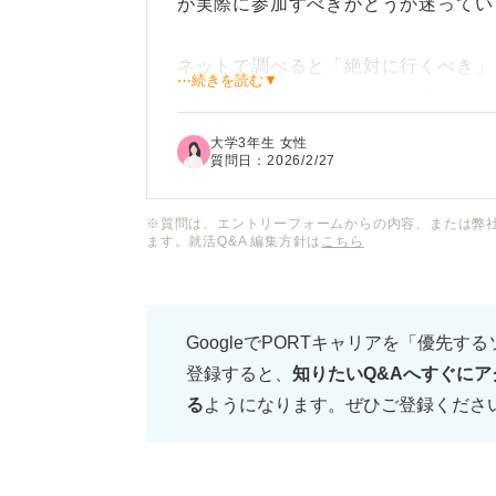
が実際に参加すべきかどうか迷ってい
ネットで調べると「絶対に行くべき」
⋯続きを読む▼
もあり、自分にとって本当に必要なの
しい中で、わざわざ会場まで足を運ぶ
大学3年生 女性
質問日：
2026/2/27
とりあえず参加してみてもただ説明を
分だけ時間を無駄にしてしまわないか
※質問は、エントリーフォームからの内容、または弊
ます。就活Q&A 編集方針は
こちら
就活イベントに参加するメリットや参
収集するための回り方のコツについて
GoogleでPORTキャリアを「優先す
登録すると、
知りたいQ&Aへすぐにア
る
ようになります。ぜひご登録くださ