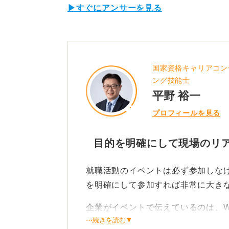
▶すぐにアンサーを見る
国家資格キャリアコン
ング技能士
平野 裕一
プロフィールを見る
目的を明確にして現場のリ
就職活動のイベントは必ず参加しな
を明確にして参加すれば非常に大き
企業がイベントで伝えているのは、W
⋯続きを読む▼
す。