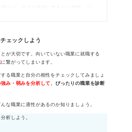
姿勢では、膨大な情報に飲まれて疲弊してし
界を三つ知る」といった、具体的な目標を一
。
利点を最大限に活かし、社員の雰囲気や話の
をチェックしよう
分がどのような環境で働きたいのかという自
ことが大切です。向いていない職業に就職する
職
に繋がってしまいます。
好き嫌いを見極めよう
望する職業と自分の相性をチェックしてみましょ
の強み・弱みを分析して、
ぴったりの職業を診断
や、逆に違和感を覚えるポイントを書き留め
情報だけでは得られない自分に合う企業の条
どんな職業に適性があるのか知りましょう。
、すべてのイベントに参加する必要はありま
を分析しよう。
に吟味し今の自分にとって本当に意味のある