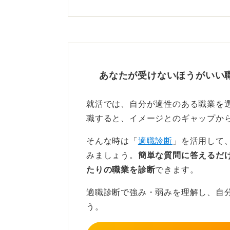
これは実際に足を運ばなければ得ら
に有効です。
戦略的な参加で効率よく就職
あなたが受けないほうがいい
業界が固まっていない人にとっては
な人は狙いを絞って参加すれば十分
就活では、自分が適性のある職業を
職すると、イメージとのギャップか
回り方のコツは、事前に質問を用意
のテーマを決め、ただ説明を聞くだ
そんな時は「
適職診断
」を活用して
みましょう。
簡単な質問に答えるだ
忙しい時期だからこそ、戦略的に参
たりの職業を診断
できます。
れます。
適職診断で強み・弱みを理解し、自
う。
0