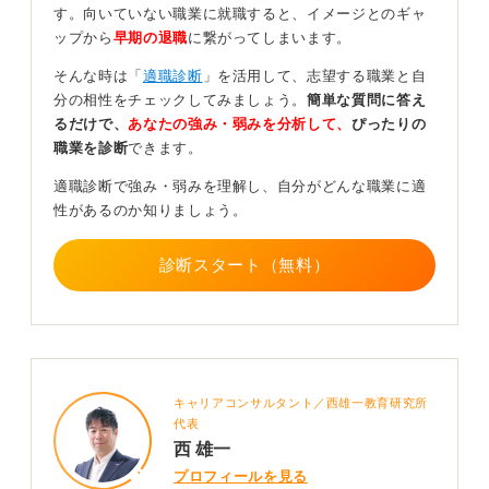
す。向いていない職業に就職すると、イメージとのギャ
年収を計算する際は、基本給を基準にして自身の生活で
ップから
早期の退職
に繋がってしまいます。
きる最低ラインを見極めておきましょう。
そんな時は「
適職診断
」を活用して、志望する職業と自
詳細を知りたい場合は納得感のある理由を添えて面
分の相性をチェックしてみましょう。
簡単な質問に答え
接でたずねよう
るだけで、
あなたの強み・弱みを分析して、
ぴったりの
職業を診断
できます。
面接で年収について尋ねる場合は、「求人票は拝見しま
適職診断で強み・弱みを理解し、自分がどんな職業に適
したが」と前置きをし、「入社当初はこれくらいの金額
性があるのか知りましょう。
で予定しておけば大丈夫ですか？ 」と確認するような聞
き方をしてください。
診断スタート（無料）
お金を全面に出さず、「一人暮らしをするため」「ビジ
ネスパーソンとして計画を立てたい」といった具体的な
理由を添えることで、金銭への執着ではなく、計画性と
して良い印象になります。
0
キャリアコンサルタント／西雄一教育研究所
代表
西 雄一
プロフィールを見る