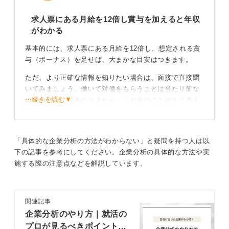
求人票にある月給を12倍し賞与を加えると年収
がわかる
基本的には、求人票にある月給を12倍し、想定される賞
与（ボーナス）を足せば、大まかな目安はつきます。
ただ、より正確な情報を知りたい場合は、面接で直接聞
いてみましょう。働いて対価をもらうことは当たり前な
⋯続きを読む▼
ので、失礼にはあたりません。「お金のことばかり考え
ている」と受け取られることもないはずです。
正確な情報は面接の最後に確認しよう！ 年収幅で聞
「具体的な企業分析の方法がわからない」と疑問を持つ人は以
くのがおすすめ
下の記事を参考にしてください。企業分析の具体的な方法や実
施する際の注意点などを解説しています。
聞き方として、「最高でいくらですか？ 」や「最低でい
くらですか？ 」と聞くのではなく、「平均的な年収はど
のくらいの範囲ですか？ 」と幅を聞くことをおすすめし
関連記事
ます。
企業分析のやり方｜就活の
最高額を聞いてしまうと、自分が入った場合にギャップ
プロが見るべきポイントや