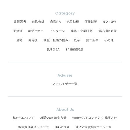
Category
書類選考
自己分析
自己PR
志望動機
面接対策
GD・GW
面接後
就活マナー
インターン
業界・企業研究
筆記試験対策
資格
内定後
就職・転職の悩み
既卒
第二新卒
その他
就活Q&A
SPI練習問題
Adviser
アドバイザー一覧
About Us
私たちについて
就活Q&A 編集方針
Webテストコンテンツ 編集方針
編集責任者メッセージ
D&Iの推進
就活対策資料&ツール一覧