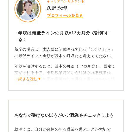
キャリアコンサルタント
久野 永理
プロフィールを見る
年収は最低ラインの月収×12カ月分で計算す
る！
新卒の場合は、求人票に記載されている「〇〇万円～」
の最低ラインの金額が基本の月収だと考えてください。
年収を概算するには、基本の月給（12カ月分）、固定で
支給される手当、平均残業時間から計算される残業代、
⋯続きを読む▼
そして賞与（前年度の実績や何カ月分と書かれている情
報）を集めて計算します。
賞与は前年度の実績や「○カ月分」といった表記から判断
してください。
また、新型コロナウイルス感染症禍で賞与が支給されな
あなたが受けないほうがいい職業をチェックしよう
いケースもあったため、賞与をあてにしすぎるのはおす
すめできません。
就活では、自分が適性のある職業を選ぶことが大切で