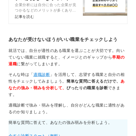
を感じかねないからです。
企業分析には自分に合った企業が見
注意点を解説
つかるなどのメリットが多くありま
また、いくら失礼ではないとはいっても、面接の冒頭に
す。また集めた企業情報をうまく活
記事を読む
聞くのは避けましょう。最後に「何か質問はあります
用することで、就活を効率的に進め
か？ 」と聞かれたタイミングで、「最後に1点だけ確認
ることができますよ。この記事で
は、企業分析の正しいやり方から効
させてください」と切り出すようにしてください。
率化のコツまでキャリアコンサルタ
あなたが受けないほうがいい職業をチェックしよう
ントとともに徹底解説します。
0
就活では、自分が適性のある職業を選ぶことが大切です。向い
ていない職業に就職すると、イメージとのギャップから
早期の
退職
に繋がってしまいます。
そんな時は「
適職診断
」を活用して、志望する職業と自分の相
性をチェックしてみましょう。
簡単な質問に答えるだけで、
あ
なたの強み・弱みを分析して、
ぴったりの職業を診断
できま
す。
適職診断で強み・弱みを理解し、自分がどんな職業に適性があ
るのか知りましょう。
簡単な質問に答えて、あなたの強み弱みを分析しよう。
今すぐ診断スタート（無料）