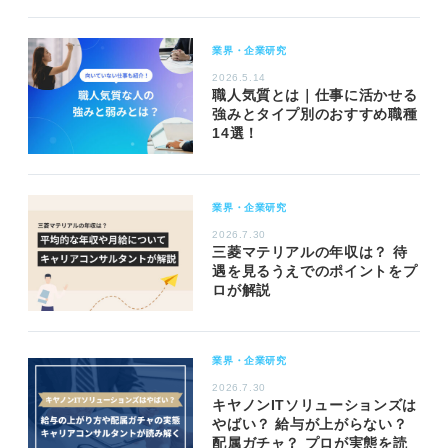
業界・企業研究
2026.5.14
職人気質とは｜仕事に活かせる
強みとタイプ別のおすすめ職種
14選！
業界・企業研究
2026.7.30
三菱マテリアルの年収は？ 待
遇を見るうえでのポイントをプ
ロが解説
業界・企業研究
2026.7.30
キヤノンITソリューションズは
やばい？ 給与が上がらない？
配属ガチャ？ プロが実態を読