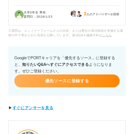
た表現が多く、賞与や手当を含めた具体的な年収イメー
ジがまったくつかめません。また、「想定年収」と書か
大学3年生 男性
2
れていても、本当にその額をもらえるのか疑ってしまい
人のアドバイザーが回答
質問日：
2026/1/15
ます。
※質問は、エントリーフォームからの内容、または弊社が就活相談を実施する過
インターネットで口コミサイトを見ても、情報が古かっ
程の中で寄せられた内容を公開しています。就活Q&A 編集方針は
こちら
たり、信憑性に欠けるものも多く、どの情報を信頼して
いいのかわからず、不安です。
GoogleでPORTキャリアを「優先するソース」に登録する
応募企業の年収をできるだけ正確かつ客観的に調べる確
と、
知りたいQ&Aへすぐにアクセスできる
ようになりま
実な方法は何でしょうか？ また、面接で年収について質
す。ぜひご登録ください。
問する際のマナーや、適切な聞き方についてもアドバイ
スをいただけると幸いです。
優先ソースに登録する
▶
すぐにアンサーを見る