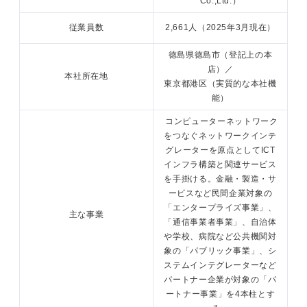
Co.,Ltd.）
従業員数
2,661人（2025年3月現在）
徳島県徳島市（登記上の本
店）／
本社所在地
東京都港区（実質的な本社機
能）
コンピューターネットワーク
をつなぐネットワークインテ
グレーターを原点としてICT
インフラ構築と関連サービス
を手掛ける。金融・製造・サ
ービスなど民間企業対象の
「エンタープライズ事業」、
主な事業
「通信事業者事業」、自治体
や学校、病院など公共機関対
象の「パブリック事業」、シ
ステムインテグレーターなど
パートナー企業が対象の「パ
ートナー事業」を4本柱とす