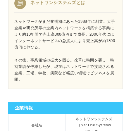
ネットワンシステムズとは
1分でわかるネットワンシステムズ
ネットワークがまだ黎明期にあった1988年に創業。大手
企業や研究所等の企業内ネットワークを構築する事業に
より約10年間で売上高300億円まで成長。2000年代には
「ネットワンシステムズはやばい」と言われる4つの理由
インターネットサービスの急拡大により売上高が約1300
｜プロが読み解く
億円に伸びる。
①不祥事が続く時期があったから
その後、事業領域の拡大を図る。改革に時間を要し一時
期業績が停滞したが、現在はネットワークで接続される
②社員間で過度な競争を強いるから
企業、工場、学校、病院など幅広い領域でビジネスを展
開。
③合併によって会社が消滅するから
④待遇・職場環境への合併の影響が不明だから
企業情報
問題のあった過去が今どう変わったのかがポイントとなる
ネットワンシステムズ
会社名
（Net One Systems