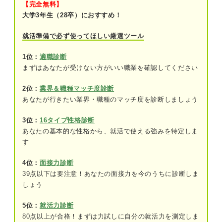
【完全無料】
①不祥事が続く時期があったから
大学3年生（28卒）におすすめ！
②社員間で過度な競争を強いるから
就活準備で必ず使ってほしい厳選ツール
③合併によって会社が消滅するから
1位：
適職診断
まずはあなたが受けない方がいい職業を確認してください
④待遇・職場環境への合併の影響が不明だ
から
2位：
業界＆職種マッチ度診断
あなたが行きたい業界・職種のマッチ度を診断しましょう
問題のあった過去が今どう変わったのかがポイント
となる
3位：
16タイプ性格診断
あなたの基本的な性格から、就活で使える強みを特定しま
す
4位：
面接力診断
39点以下は要注意！あなたの面接力を今のうちに診断しま
しょう
5位：
就活力診断
80点以上が合格！まずは力試しに自分の就活力を測定しま