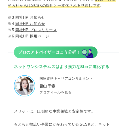
卒入社からはSCSKの採用と一本化される見通しです
。
※3
同社HP お知らせ
※4
同社HP お知らせ
※5
同社HP プレスリリース
※6
同社HP 採用ページ
プロのアドバイザーはこう分析！
ネットワンシステムズはより強力なSIerに進化する
国家資格キャリアコンサルタント
畠山 千春
プロフィールを見る
メリットは、圧倒的な事業領域と安定性です。
もともと幅広い事業にかかわっていたSCSKと、ネット