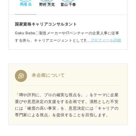
馬場 岳
野村 芳克
畠山 千春
国家資格キャリアコンサルタント
Gaku Baba〇製造メーカーやITベンチャーの企業人事に従事
プロフィール詳細
する傍ら、キャリアエージェントとして数多くの転職希望者
の支援も実施。幼児教育事業も展開するなど、幅広い年代の
キャリア支援に携わる
本企画について
「噂や評判に、プロの確実な視点を。」をテーマに企業
選びや意思決定の支援をする企画です。漠然とした不安
には「確度の高い事実」を、意思決定には「キャリアの
専門家による視点」を提供することを目指します。