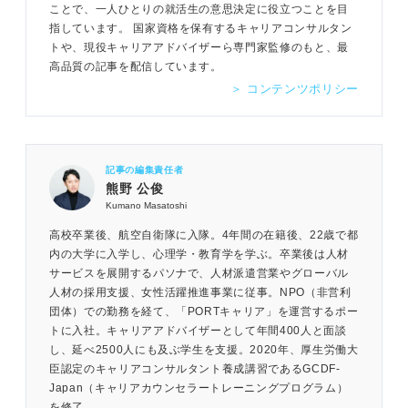
ことで、一人ひとりの就活生の意思決定に役立つことを目
指しています。 国家資格を保有するキャリアコンサルタン
トや、現役キャリアアドバイザーら専門家監修のもと、最
高品質の記事を配信しています。
＞ コンテンツポリシー
記事の編集責任者
熊野 公俊
Kumano Masatoshi
高校卒業後、航空自衛隊に入隊。4年間の在籍後、22歳で都
内の大学に入学し、心理学・教育学を学ぶ。卒業後は人材
サービスを展開するパソナで、人材派遣営業やグローバル
人材の採用支援、女性活躍推進事業に従事。NPO（非営利
団体）での勤務を経て、「PORTキャリア」を運営するポー
トに入社。キャリアアドバイザーとして年間400人と面談
し、延べ2500人にも及ぶ学生を支援。2020年、厚生労働大
臣認定のキャリアコンサルタント養成講習であるGCDF-
Japan（キャリアカウンセラートレーニングプログラム）
を修了