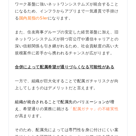
ワーク基盤に強いネットワンシステムズが統合すること
になるため、インフラからアプリまで一気通貫で手掛け
る
国内屈指のSIer
になります。
また、住友商事グループの安定した経営基盤に加え、旧
ネットワンシステムズが持つ官公庁や通信キャリアとの
深い信頼関係も引き継がれるため、社会貢献度の高い大
規模案件に若手から携われるチャンスが広がります。
合併によって配属希望が通りづらくなる可能性がある
一方で、組織が巨大化することで配属ガチャリスクが向
上してしまうのはデメリットだと言えます。
組織が統合されることで配属先のバリエーションが増
え、
希望通りの業務に就ける
「配属ガチャ」の不確実性
が高まります。
そのため、配属先によっては専門性を身に付けにくい案