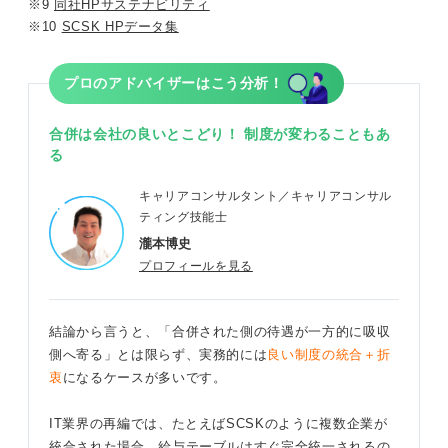
※9
同社HPサステナビリティ
※10
SCSK HPデータ集
プロのアドバイザーはこう分析！
合併は会社の良いとこどり！ 制度が変わることもあ
る
キャリアコンサルタント／キャリアコンサル
ティング技能士
瀧本博史
プロフィールを見る
結論から言うと、「合併された側の待遇が一方的に吸収
側へ寄る」とは限らず、実務的には
良い制度の統合＋折
衷
になるケースが多いです。
IT業界の再編では、たとえばSCSKのように複数企業が
統合された場合、給与テーブルはすぐ完全統一されるの