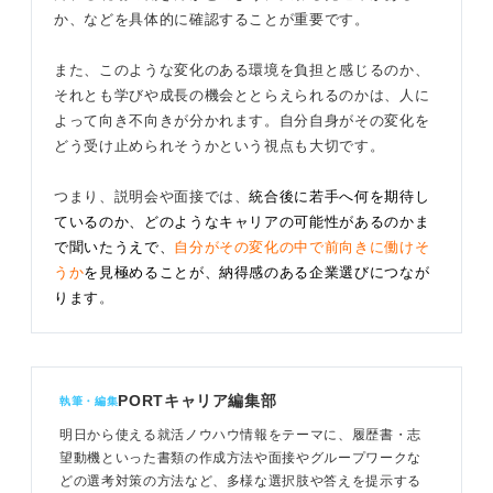
か、などを具体的に確認することが重要です。
また、このような変化のある環境を負担と感じるのか、
それとも学びや成長の機会ととらえられるのかは、人に
よって向き不向きが分かれます。自分自身がその変化を
どう受け止められそうかという視点も大切です。
つまり、説明会や面接では、
統合後に若手へ何を期待し
ているのか、どのようなキャリアの可能性があるのかま
で聞いたうえで、
自分がその変化の中で前向きに働けそ
うか
を見極めることが、納得感のある企業選びにつなが
ります
。
PORTキャリア編集部
執筆・編集
明日から使える就活ノウハウ情報をテーマに、履歴書・志
望動機といった書類の作成方法や面接やグループワークな
どの選考対策の方法など、多様な選択肢や答えを提示する