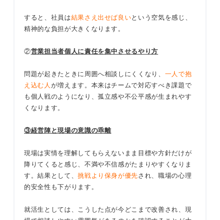
すると、社員は
結果さえ出せば良い
という空気を感じ、
精神的な負担が大きくなります。
②
営業担当者個人に責任を集中させるやり方
問題が起きたときに周囲へ相談しにくくなり、
一人で抱
え込む人
が増えます。本来はチームで対応すべき課題で
も個人戦のようになり、孤立感や不公平感が生まれやす
くなります。
③経営陣と現場の意識の乖離
現場は実情を理解してもらえないまま目標や方針だけが
降りてくると感じ、不満や不信感がたまりやすくなりま
す。結果として、
挑戦より保身が優先
され、職場の心理
的安全性も下がります。
就活生としては、こうした点が今どこまで改善され、現