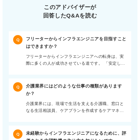
このアドバイザーが
回答したQ&Aを読む
フリーターからインフラエンジニアを目指すこと
Q
はできますか？
フリーターからインフラエンジニアへの転身は、実
際に多くの人が成功させている道です。 「安定した
い」という願望だけでなく、なぜインフラエンジニ
アなのかを、これまでの経験に結びつけて語りまし
ょう。 飲食や販売のアルバイトで、シフトの穴を埋
介護業界にはどのような仕事の種類があります
Q
めたり、ミスが許されない業務を完遂したりした経
か？
験は、そのままインフラエンジニアに求められる正
介護業界には、現場で生活を支える介護職、窓口と
確性や責任感、継続性に置き換えることができま
なる生活相談員、ケアプランを作成するケアマネジ
す。 学習姿勢のアピールも欠かせない！ また、未経
ャー、医療的支援をおこなう看護・リハビリ職な
験だからこそ、学習に対する姿勢を具体的に示すこ
ど、多様な役割が存在します。 施設形態も、長期入
とが不可欠となります。 「毎日何時から何時までは
所の特養から在宅復帰を目指す老健まで目的が異な
必ず勉強している」といった習慣や、エラーを自力
未経験からインフラエンジニアになるために、評
Q
ります。 自身の性格や、どのような形で誰の人生に
で解決した際の具体的なエピソードを添えましょ