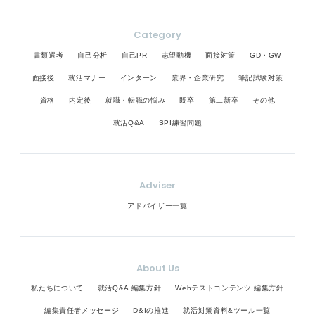
接官が「この経験は仕事に活きそうだ」と納得でき
るよう、被害者意識を排除し、今どう生きているか
を力強く語ってください。 注意点として、単に我慢
Category
できる人という印象で終わらせないことが重要で
書類選考
自己分析
自己PR
志望動機
面接対策
GD・GW
す。過去の経験を現在の強みへと昇華させ、仕事へ
の貢献可能性をアピールしましょう。
面接後
就活マナー
インターン
業界・企業研究
筆記試験対策
資格
内定後
就職・転職の悩み
既卒
第二新卒
その他
就活Q&A
SPI練習問題
Adviser
アドバイザー一覧
About Us
私たちについて
就活Q&A 編集方針
Webテストコンテンツ 編集方針
編集責任者メッセージ
D&Iの推進
就活対策資料&ツール一覧