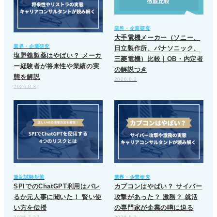
業界・企業研究
大手電機メーカー（ソニー、
業界・企業研究
日立製作所、パナソニック、
塩野義製薬はやばい？ メーカ
三菱電機）比較｜OB・内定者
ー経験者が将来性や業績の実
の解説つき
態を解説
2026.8.3
2026.8.3
筆記試験対策
業界・企業研究
SPIでのChatGPT利用はバレ
カプコンはやばい？ サイバー
るか元人事に聞いた！ 賢い使
攻撃があった？ 激務？ 就活
い方を伝授
の専門家が企業の噂に迫る