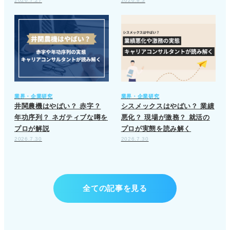
2026.7.27
2026.8.3
業界・企業研究
業界・企業研究
井関農機はやばい？ 赤字？
シスメックスはやばい？ 業績
年功序列？ ネガティブな噂を
悪化？ 現場が激務？ 就活の
プロが解説
プロが実態を読み解く
2026.7.30
2026.7.30
全ての記事を見る