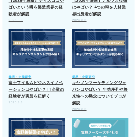
【2026年最新】ディスコはや
【2026年最新】アルプス技研
ばいという噂を製造業界の経
はやばい？ 4つの噂を人材業
験者が解説
界出身者が解説
2026.8.3
2026.8.3
業界・企業研究
業界・企業研究
富士フイルムビジネスイノベ
キヤノンマーケティングジャ
ーションはやばい？ IT企業の
パンはやばい？ 年功序列や将
経験者が実態を紐解く
来性への懸念についてプロが
2026.8.3
解説
2026.8.3