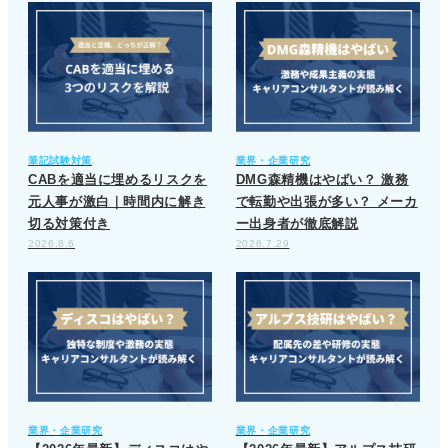
筆記試験対策
業界・企業研究
CABを適当に埋めるリスクを
DMG森精機はやばい？ 激務
元人事が激白｜時間内に解き
で転勤や出張が多い？ メーカ
切る対策付き
ー出身者が徹底解説
2026.8.6
2026.7.29
業界・企業研究
業界・企業研究