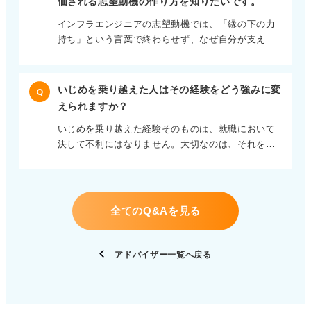
価される志望動機の作り方を知りたいです。
寄り添いたいのかを基準に、最適な場所を見極める
う。 派手な経歴よりも、一見地味な作業を愚直に続
インフラエンジニアの志望動機では、「縁の下の力
ことが大切です。 どの職種でも現場への深い理解が
けられる信頼感こそが評価の鍵です。 準備してきた
持ち」という言葉で終わらせず、なぜ自分が支える
求められる どのようなキャリアパスを描くにして
時間をどのように使い、どのような思考の型を身に
仕事に向いているのかを証明する必要があります。
も、まずは介護職として現場を深く知ることが重要
付けたのか、その再現性を誠実に伝えてください。
ミスを防ぐための徹底した事前確認、トラブル時の
です。 現場での理解がないままでは、相談業務やプ
冷静な切り分け、手順を整えて全体の安定に寄与し
ラン作成においても説得力が乏しくなってしまいま
いじめを乗り越えた人はその経験をどう強みに変
Q
た経験など、あなたの行動と思考のプロセスを具体
す。 未経験からのスタートであっても、利用者一人
えられますか？
的に語りましょう。 インフラは目立たない仕事では
ひとりのその人らしさを守るかかわり方を大切にし
いじめを乗り越えた経験そのものは、就職において
なく、社会の仕組みを絶対に止めないという強い責
てください。 現場での豊かな経験こそが、将来的に
決して不利にはなりません。大切なのは、それを感
任感が問われる仕事です。 技術への好奇心と継続的
どの職種へ進むにしても、揺るぎない専門性の土台
情ではなく課題解決のプロセスとして整理すること
な学習姿勢を示そう 未経験者に期待されているの
となるはずです。
です。 つらかった事実を詳細に語る必要はありませ
は、現状の知識よりも、地味な作業を愚直に継続で
ん。それよりも、当時の厳しい状況をどう客観的に
きる忍耐力と仕組み全体を見る癖となります。 学習
とらえ、誰に相談し、自分や環境をどう変えたのか
状況を伝える際も、「資格を勉強しています」だけ
全てのQ&Aを見る
という行動に焦点をおきましょう。 不条理な環境下
では不十分です。 コマンド一つの挙動に面白さを感
での問題解決力やストレス耐性として言い換えるこ
じたことや、構成を理解することの難しさと魅力な
とが可能です。 エピソードに終始せず仕事上のアピ
ど、自分なりの気づきを添えてください。 技術への
アドバイザー一覧へ戻る
ールにつなげることが大切 その経験から得た人の変
関心度と、問題を切り分けて解決する思考の型が伝
化に早く気づける力や対立を構造でとらえる力は、
われば、技術者としての高いポテンシャルをアピー
チームで働くうえで非常に重宝される能力です。 面
ルできます。