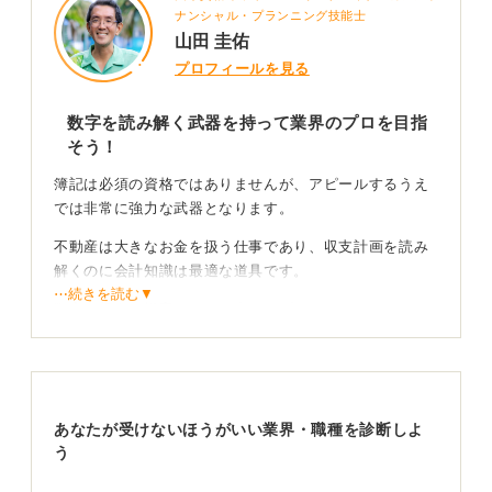
ナンシャル・プランニング技能士
山田 圭佑
プロフィールを見る
数字を読み解く武器を持って業界のプロを目指
そう！
簿記は必須の資格ではありませんが、アピールするうえ
では非常に強力な武器となります。
不動産は大きなお金を扱う仕事であり、収支計画を読み
解くのに会計知識は最適な道具です。
⋯続きを読む▼
数字を根拠に提案ができる力は、プロフェッショナルと
しての信頼感を大きく高めます。
顧客の信頼を得るための会計知識を強みに変えよ
う！
あなたが受けないほうがいい業界・職種を診断しよ
う
住宅販売などの現場でも、ローンの仕組みや税制を論理
的に説明できると顧客は安心します。