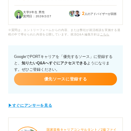
となると、物件の収支管理やローン計算などで数字を扱
う機会が多いと聞きました。選考の段階で簿記の知識が
大学3年生 男性
2
あることは、どれくらい評価されるのでしょうか？
人のアドバイザーが回答
質問日：
2026/2/27
また会計の知識があることで具体的に不動産業界のどの
※質問は、エントリーフォームからの内容、または弊社が就活相談を実施する過
ようなシーンで役立つのか、実感が持てずイメージが湧
程の中で寄せられた内容を公開しています。就活Q&A 編集方針は
こちら
きません。忙しい就活準備のなかで時間を割いてまで取
得する価値があるのか、判断に困っています。
GoogleでPORTキャリアを「優先するソース」に登録する
不動産業界における簿記の重要性や、履歴書に書くこと
と、
知りたいQ&Aへすぐにアクセスできる
ようになりま
でアピールできる「不動産×会計」の強みの伝え方につい
す。ぜひご登録ください。
てアドバイスをお願いします。
優先ソースに登録する
▶すぐにアンサーを見る
国家資格キャリアコンサルタント／2級ファイ