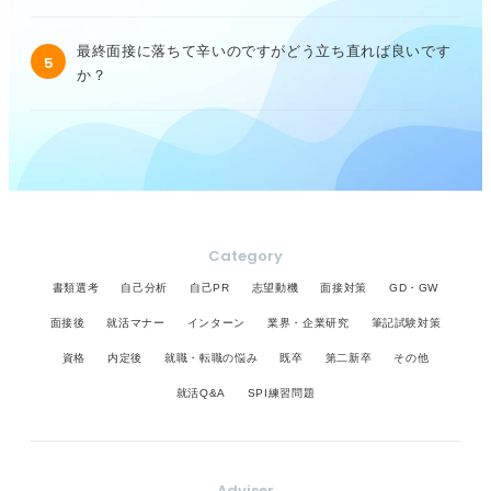
最終面接に落ちて辛いのですがどう立ち直れば良いです
5
か？
Category
書類選考
自己分析
自己PR
志望動機
面接対策
GD・GW
面接後
就活マナー
インターン
業界・企業研究
筆記試験対策
資格
内定後
就職・転職の悩み
既卒
第二新卒
その他
就活Q&A
SPI練習問題
Adviser