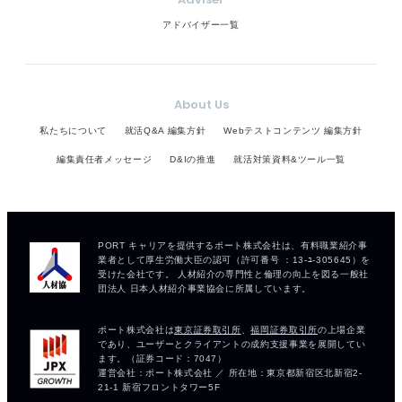
アドバイザー一覧
About Us
私たちについて
就活Q&A 編集方針
Webテストコンテンツ 編集方針
編集責任者メッセージ
D&Iの推進
就活対策資料&ツール一覧