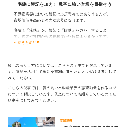
宅建に簿記を加え！ 数字に強い営業を目指そう
不動産業界において簿記は必須資格ではありませんが、
市場価値を高める強力な武器になります。
宅建で「法務」を、簿記で「財務」をカバーすること
で、顧客や社内からの信頼度が格段に上がるからです。
⋯続きを読む▼
不動産の仕事は単なる売買だけでなく、物件の収支管理
や投資利回りの算出、節税提案など常に大きなお金の管
理が付いて回ります。
簿記の活かし方については、こちらの記事でも解説していま
す。簿記を活用して就活を有利に進めたい人はぜひ参考にして
財務視点の提案力で唯一無二の存在になろう
みてください。
選考で「宅建＋簿記」の組み合わせがあれば、法的なル
こちらの記事では、質の高い不動産業界の志望動機を作るコツ
ールを守りつつ経営的な視点で利益を考えられる人材だ
について解説しています。例文についても紹介しているのでぜ
と証明できます。
ひ参考にしてみてください。
まずは日商簿記3級、可能であれば2級を目指してみまし
ょう。その知識は、あなたの熱意を論理的な強みへと変
えてくれるはずです。
志望動機