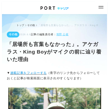
トップ
その他
「居場所も言葉もなかった」。アケガラス・King Boyがマイクの前に辿り着いた理由
その他
記事の編集責任者：
熊野 公俊
2026.6.9
「居場所も言葉もなかった」。アケガ
ラス・King Boyがマイクの前に辿り着
いた理由
▼
連載記事をフォローする
（青字のリンク先からフォローして
おくと記事が検索画面に表示されやすくなります）