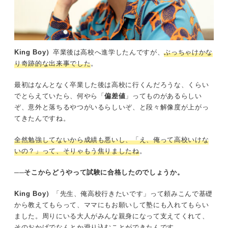
King Boy）
卒業後は高校へ進学したんですが、
ぶっちゃけかな
り奇跡的な出来事でした
。
最初はなんとなく卒業した後は高校に行くんだろうな、くらい
でとらえていたら、何やら「
偏差値
」ってものがあるらしい
ぞ、意外と落ちるやつがいるらしいぞ、と段々解像度が上がっ
てきたんですね。
全然勉強してないから成績も悪いし、「え、俺って高校いけな
いの？」って、そりゃもう焦りましたね
。
──そこからどうやって試験に合格したのでしょうか。
King Boy）
「先生、俺高校行きたいです」って頼みこんで基礎
から教えてもらって、ママにもお願いして塾にも入れてもらい
ました。周りにいる大人がみんな親身になって支えてくれて、
そのおかげでなんとか滑り込むことができたんです。