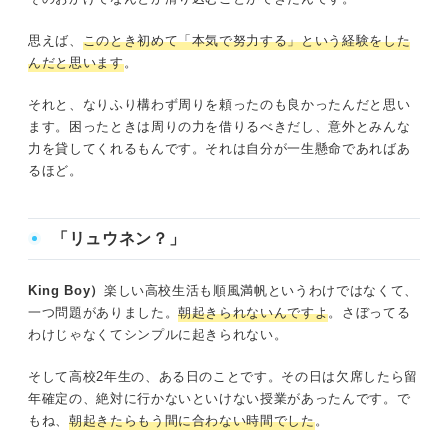
思えば、
このとき初めて「本気で努力する」という経験をした
んだと思います
。
それと、なりふり構わず周りを頼ったのも良かったんだと思い
ます。困ったときは周りの力を借りるべきだし、意外とみんな
力を貸してくれるもんです。それは自分が一生懸命であればあ
るほど。
「リュウネン？」
King Boy）
楽しい高校生活も順風満帆というわけではなくて、
一つ問題がありました。
朝起きられないんですよ
。さぼってる
わけじゃなくてシンプルに起きられない。
そして高校2年生の、ある日のことです。その日は欠席したら留
年確定の、絶対に行かないといけない授業があったんです。で
もね、
朝起きたらもう間に合わない時間でした
。