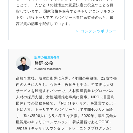
ことで、一人ひとりの就活生の意思決定に役立つことを目
指しています。 国家資格を保有するキャリアコンサルタン
トや、現役キャリアアドバイザーら専門家監修のもと、最
高品質の記事を配信しています。
＞ コンテンツポリシー
記事の編集責任者
熊野 公俊
Kumano Masatoshi
高校卒業後、航空自衛隊に入隊。4年間の在籍後、22歳で都
内の大学に入学し、心理学・教育学を学ぶ。卒業後は人材
サービスを展開するパソナで、人材派遣営業やグローバル
人材の採用支援、女性活躍推進事業に従事。NPO（非営利
団体）での勤務を経て、「PORTキャリア」を運営するポー
トに入社。キャリアアドバイザーとして年間400人と面談
し、延べ2500人にも及ぶ学生を支援。2020年、厚生労働大
臣認定のキャリアコンサルタント養成講習であるGCDF-
Japan（キャリアカウンセラートレーニングプログラム）