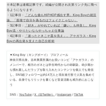
※本記事は連載記事です。続編が公開され次第リンク先に飛べ
るようになります。
・1記事目：
「どんな曲もHIPHOP感出す男」King Boyの就活
論。「面接で自分を偽るのはフェイクじゃない」
・3記事目：
「好き」がやれていれば「嫌い」も仲良し。King
Boy流・やりたいならやっちゃえ仕事論
・4記事目：
「迷ったときこそ皿を洗え」。アケガラス・King
Boyの再出発を支えた自己分析術
▼King Boy（キングボーイ） プロフィール
神奈川県出身。吉本興業所属のお笑いコンビ「アケガラス」の
メンバーで、相方のガネとは学生時代からの幼馴染。幼少期か
ら慣れ親しんだラップを取り入れたコンテンツを個人でも発信
し、SNS総フォロワーは約14万人と現在進行形で人気を集めて
いる。自身でもリリックを書くなど音楽活動も精力的におこな
う
SNS：
YouTube
/
X（旧Twitter）
/
Instagram
/
TikTok