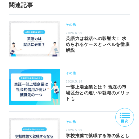
関連記事
その他
2026.6.29
英語力は就活への影響大！ 求
められるケースとレベルを徹底
解説
その他
2026.5.14
一部上場企業とは？ 現在の市
場区分との違いや就職のメリッ
トも
その他
2026.5.29
学校推薦で就職する際の落とし