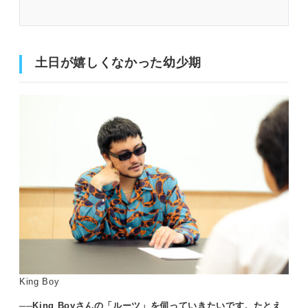
土日が嬉しくなかった幼少期
「言葉」が出なくて。でも見てほしくて
土日が嬉しくなかった幼少期
いつの間にか大丈夫になっていた
HIPHOPとの出会い、未来の相方の出会い
「偏差値」を知らない状況から高校進学
「リュウネン？」
向き不向きって飛び込んでみないとわから
なくね？
芸人への道が始まった瞬間
「あとは進むだけ」
King Boy
──King Boyさんの「ルーツ」を伺っていきたいです。たとえ