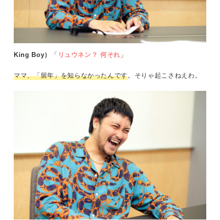
King Boy）
「
リュウネン？ 何それ
」
ママ、「留年」
を知らな
かったんです
。そりゃ起こさねえわ。