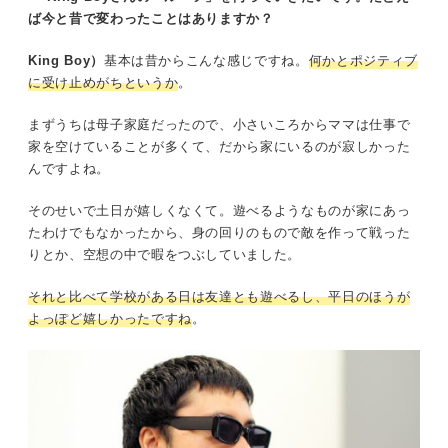
ば今と昔で変わったことはありますか？
King Boy）
基本は昔からこんな感じですね。
何かとポジティブ
土日が嬉しくなかった幼少期
に受け止めがちというか
。
「言葉」が出なくて。でも見てほしくて
まずうちは母子家庭だったので、小さいころからママは仕事で
家を空けていることが多くて、だから家にいるのが寂しかった
いつの間にか大丈夫になっていた
んですよね。
そのせいで土日が嬉しくなくて。遊べるようなものが家にあっ
HIPHOPとの出会い、未来の相方の出会い
たわけでもなかったから、身の回りのもので敵を作って戦った
りとか、空想の中で暇をつぶしていました。
「偏差値」を知らない状況から高校進学
それと比べて学校がある日は友達とも遊べるし、平日のほうが
「リュウネン？」
よっぽど嬉しかったですね
。
向き不向きって飛び込んでみないとわからなくね？
芸人への道が始まった瞬間