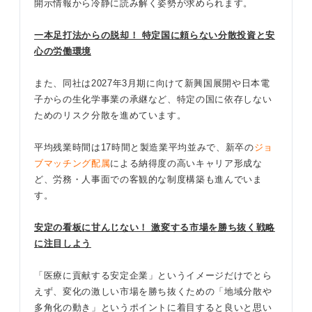
開示情報から冷静に読み解く姿勢が求められます。
一本足打法からの脱却！ 特定国に頼らない分散投資と安
心の労働環境
また、同社は2027年3月期に向けて新興国展開や日本電
子からの生化学事業の承継など、特定の国に依存しない
ためのリスク分散を進めています。
平均残業時間は17時間と製造業平均並みで、新卒の
ジョ
ブマッチング配属
による納得度の高いキャリア形成な
ど、労務・人事面での客観的な制度構築も進んでいま
す。
安定の看板に甘んじない！ 激変する市場を勝ち抜く戦略
に注目しよう
「医療に貢献する安定企業」というイメージだけでとら
えず、変化の激しい市場を勝ち抜くための「地域分散や
多角化の動き」というポイントに着目すると良いと思い