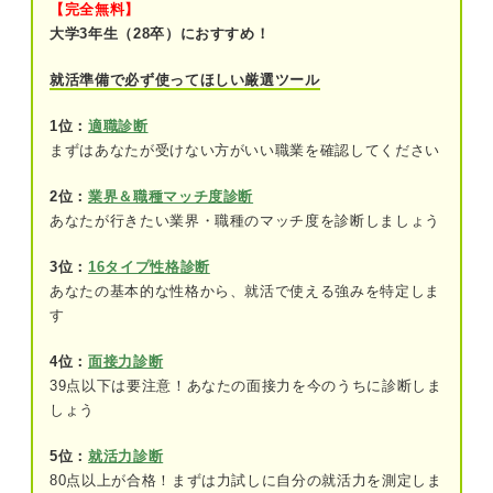
【完全無料】
①業績が悪化していて将来性がないから
大学3年生（28卒）におすすめ！
②中国市場で業績が伸び悩んでいるから
就活準備で必ず使ってほしい厳選ツール
③医療現場はプレッシャーがあり激務だか
1位：
適職診断
ら
まずはあなたが受けない方がいい職業を確認してください
④独占禁止法違反の疑いで調査が入ったか
2位：
業界＆職種マッチ度診断
ら
あなたが行きたい業界・職種のマッチ度を診断しましょう
断片的な情報だけで判断しないなことがポイントに
3位：
16タイプ性格診断
なる
あなたの基本的な性格から、就活で使える強みを特定しま
す
4位：
面接力診断
39点以下は要注意！あなたの面接力を今のうちに診断しま
しょう
5位：
就活力診断
80点以上が合格！まずは力試しに自分の就活力を測定しま