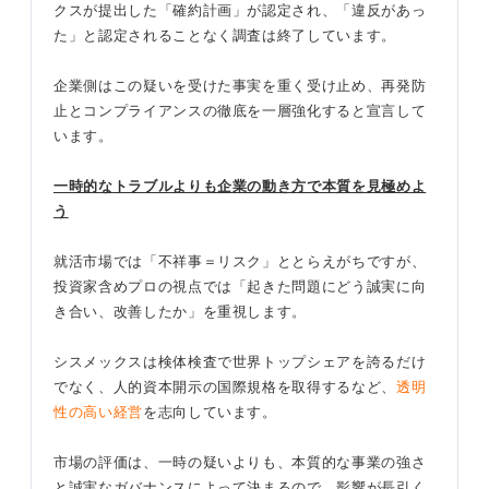
クスが提出した「確約計画」が認定され、「違反があっ
た」と認定されることなく調査は終了しています。
企業側はこの疑いを受けた事実を重く受け止め、再発防
止とコンプライアンスの徹底を一層強化すると宣言して
います。
一時的なトラブルよりも企業の動き方で本質を見極めよ
う
就活市場では「不祥事＝リスク」ととらえがちですが、
投資家含めプロの視点では「起きた問題にどう誠実に向
き合い、改善したか」を重視します。
シスメックスは検体検査で世界トップシェアを誇るだけ
でなく、人的資本開示の国際規格を取得するなど、
透明
性の高い経営
を志向しています。
市場の評価は、一時の疑いよりも、本質的な事業の強さ
と誠実なガバナンスによって決まるので、影響が長引く