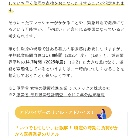
していち早く修理や点検をおこなったりすることが想定されま
す
。
そういったプレッシャーがかかることや、緊急対応で激務にな
るという可能性が、「やばい」と言われる要因になっていると
考えられます。
確かに医療の現場ではある程度の緊張感は必要になりますが、
平均残業時間自体は
17.0時間
（2025年度）（1※）と、製造業
界平均の
14.7時間（2025年度）
（※2）と大きな差はなく、激
務が常態化しているというよりは、一時的に忙しくなることを
想定しておくことが良いようです。
※1
厚労省 女性の活躍推進企業 シスメックス株式会社
※2
厚労省 毎月勤労統計調査 令和７年分結果確報
アドバイザーのリアル・アドバイス！
「いつでも忙しい」は誤解！ 特定の時期に負荷がか
かる医療業界のリアル