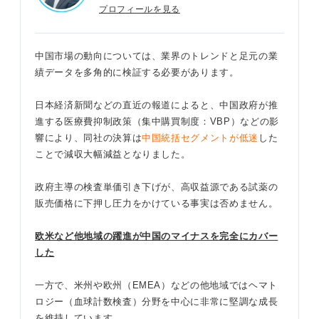
プロフィールを見る
中国市場の動向については、業界のトレンドと足元の業
績データを多角的に検証する必要があります。
日本経済新聞などの直近の報道によると、中国政府が推
進する医療費抑制政策（集中購買制度：VBP）などの影
響により、同社の決算は
中国統括セグメントが低迷
した
ことで減収大幅減益となりました。
政府主導の検査単価引き下げが、高収益源である試薬の
販売価格に下押し圧力をかけている事実は否めません。
欧米など他地域の躍進が中国のマイナスを完全にカバー
した
一方で、米州や欧州（EMEA）などの他地域ではヘマト
ロジー（血球計数検査）分野を中心に非常に堅調な成長
を維持しています。