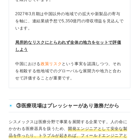
2027年3月期は中国以外の地域での拡大や新製品の寄与
を軸に、連結業績予想で5,350億円の増収増益を見込んで
います。
局所的なリスクにとらわれず全体の地力をセットで評価
しよう
中国における
政策リスク
という事実を認識しつつ、それ
を相殺する他地域でのグローバルな展開力や地力と合わ
せて評価することが重要です。
③医療現場はプレッシャーがあり激務だから
シスメックスは医療分野で事業を展開する企業です。人の命に
かかわる医療器具を扱うため、
開発エンジニアとして安全な製
品を作ったり、トラブルが起きれば、フィールドエンジニアと