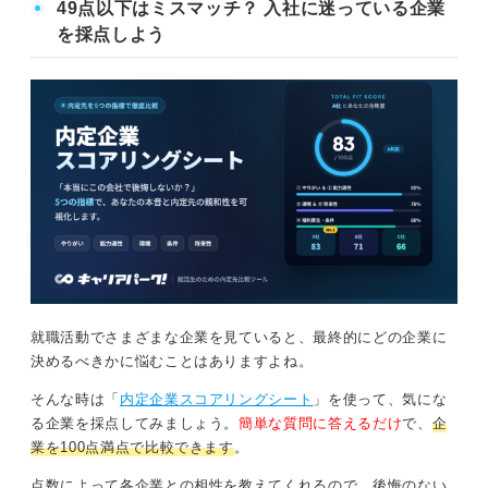
49点以下はミスマッチ？ 入社に迷っている企業
を採点しよう
就職活動でさまざまな企業を見ていると、最終的にどの企業に
決めるべきかに悩むことはありますよね。
そんな時は「
内定企業スコアリングシート
」を使って、気にな
る企業を採点してみましょう。
簡単な質問に答えるだけ
で、
企
業を100点満点で比較できます
。
点数によって各企業との相性を教えてくれるので、後悔のない