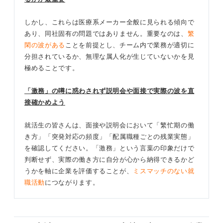
しかし、これらは医療系メーカー全般に見られる傾向で
あり、同社固有の問題ではありません。重要なのは、
繁
閑の波がある
ことを前提とし、チーム内で業務が適切に
分担されているか、無理な属人化が生じていないかを見
極めることです。
「激務」の噂に惑わされず説明会や面接で実際の波を直
接確かめよう
就活生の皆さんは、面接や説明会において「繁忙期の働
き方」「突発対応の頻度」「配属職種ごとの残業実態」
を確認してください。「激務」という言葉の印象だけで
判断せず、実際の働き方に自分が心から納得できるかど
うかを軸に企業を評価することが、
ミスマッチのない就
職活動
につながります。