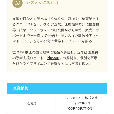
シスメックスとは
1分でわかるシスメックス
血液や尿などを調べる「検体検査」領域を中核事業とす
るグローバルなヘルスケア企業。医療機関向けに検査機
器、試薬、ソフトウェアの研究開発から製造・販売・サ
「シスメックスがやばい」と言われる4つの理由｜プロが
ポートまでを一貫して手がけ、主力の血球計数検査（ヘ
読み解く
マトロジー）などの分野で世界トップシェアを誇る。
①業績が悪化していて将来性がないから
世界190以上の国と地域に製品を供給し、近年は国産初
の手術支援ロボット「
hinotori
」の展開や、個別化医療に
②中国市場で業績が伸び悩んでいるから
向けたライフサイエンス分野などにも事業を拡大。
③医療現場はプレッシャーがあり激務だから
④独占禁止法違反の疑いで調査が入ったから
企業情報
断片的な情報だけで判断しないなことがポイントになる
シスメックス株式会社
会社名
（SYSMEX
CORPORATION）