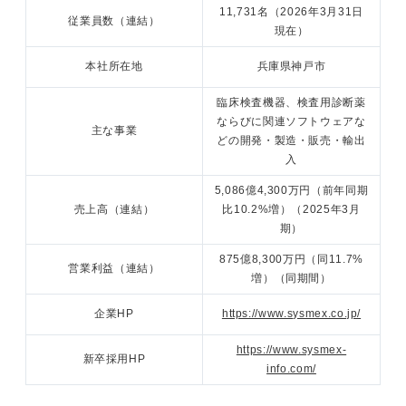
11,731名（2026年3月31日
従業員数（連結）
現在）
本社所在地
兵庫県神戸市
臨床検査機器、検査用診断薬
ならびに関連ソフトウェアな
主な事業
どの開発・製造・販売・輸出
入
5,086億4,300万円（前年同期
売上高（連結）
比10.2%増）（2025年3月
期）
875億8,300万円（同11.7%
営業利益（連結）
増）（同期間）
企業HP
https://www.sysmex.co.jp/
https://www.sysmex-
新卒採用HP
info.com/