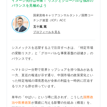
イメージ先行は卒業！ リスクとグローバルな強みの
バランスを見極めよう
国家資格キャリアコンサルタント／国際コー
チング連盟（ICF）ACC
五十嵐 篤
プロフィールを見る
シスメックスを志望する上で注目すべきは、「特定市場
の変動リスク」と「グローバルな事業基盤の頑健さ」の
バランスです。
へマトロジー分野で世界トップシェアを持つ強みがある
一方、直近の報道が示す通り、中国市場の政策変化とい
った特定地域の環境悪化が全体の利益を一時的に圧迫す
るリスクも併せ持っています。
単年の「やばい」という噂に流されず、こうした
国際政
治や医療政策
が業績に与える影響の仕組み（構造）を、