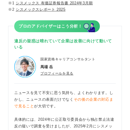
※1
シスメックス 有価証券報告書 2024年3月期
※2
シスメックスレポート 2025
プロのアドバイザーはこう分析！
違反の疑惑は晴れていて企業は改善に向けて動いて
いる
国家資格キャリアコンサルタント
馬場 岳
プロフィールを見る
ニュースを見て不安に思う気持ち、よくわかります。し
かし、ニュースの表面だけでなく
その後の企業の対応ま
で見ること
が大切です。
具体的には、2024年に公正取引委員会から独占禁止法違
反の疑いで調査を受けましたが、2025年2月にシスメッ