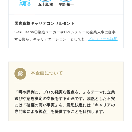
馬場 岳
五十嵐 篤
平野 裕一
国家資格キャリアコンサルタント
Gaku Baba〇製造メーカーやITベンチャーの企業人事に従事
プロフィール詳細
する傍ら、キャリアエージェントとして数多くの転職希望者
の支援も実施。幼児教育事業も展開するなど、幅広い年代の
キャリア支援に携わる
本企画について
「噂や評判に、プロの確実な視点を。」をテーマに企業
選びや意思決定の支援をする企画です。漠然とした不安
には「確度の高い事実」を、意思決定には「キャリアの
専門家による視点」を提供することを目指します。