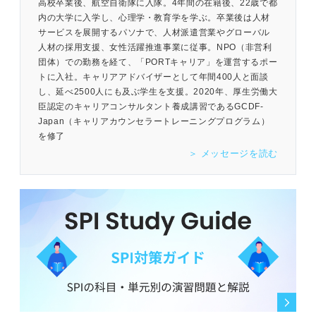
高校卒業後、航空自衛隊に入隊。4年間の在籍後、22歳で都
内の大学に入学し、心理学・教育学を学ぶ。卒業後は人材
サービスを展開するパソナで、人材派遣営業やグローバル
人材の採用支援、女性活躍推進事業に従事。NPO（非営利
団体）での勤務を経て、「PORTキャリア」を運営するポー
トに入社。キャリアアドバイザーとして年間400人と面談
し、延べ2500人にも及ぶ学生を支援。2020年、厚生労働大
臣認定のキャリアコンサルタント養成講習であるGCDF-
Japan（キャリアカウンセラートレーニングプログラム）
を修了
＞ メッセージを読む