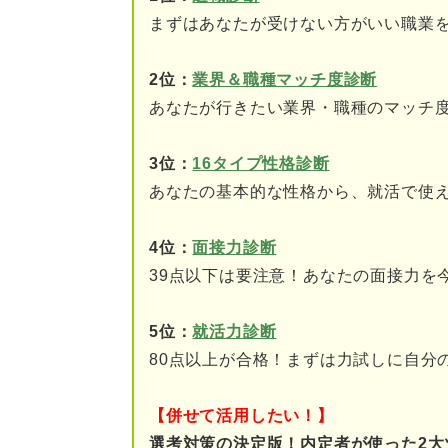
⑤あらゆる体制変更をお
まずはあなたが受けない方がいい職業
⑥検査不正の不祥事が起
2位：
業界＆職種マッチ度診断
あなたが行きたい業界・職種のマッチ
⑦採用や転職の難易度が
3位：
16タイプ性格診断
日立製作所は困難な状況を乗り
あなたの基本的な性格から、就活で使
4位：
面接力診断
39点以下は要注意！あなたの面接力を
5位：
就活力診断
80点以上が合格！まずは力試しに自分
【併せて活用したい！】
選考対策の決定版！内定者が使った2大