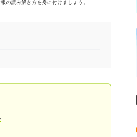
情報の読み解き方を身に付けましょう。
れる7つの理由｜プロが読み解く
言われているから
ているから
ル
げたから