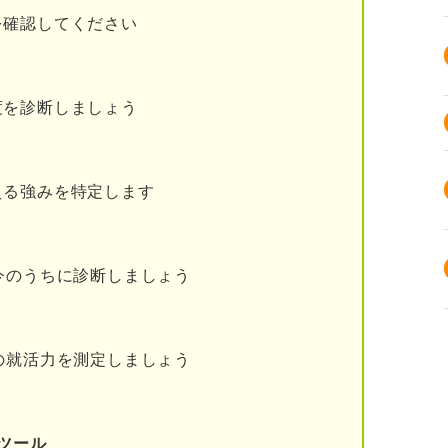
こなっているから
を確認してください
きたから
度を診断しましょう
高いから
越えた強い企業である
える強みを特定します
今のうちに診断しましょう
の就活力を測定しましょう
ツール