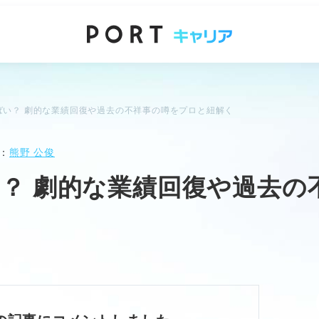
ばい？ 劇的な業績回復や過去の不祥事の噂をプロと紐解く
：
熊野 公俊
？ 劇的な業績回復や過去の