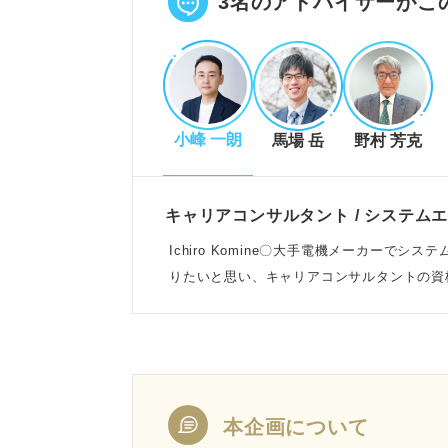
3名のアドバイザーがこ
小峰 一朗
馬場 岳
野村 芳克
キャリアコンサルタント / システム
Ichiro Komine〇大手電機メーカーで
りたいと思い、キャリアコンサルタントの資
こなっている
本企画について