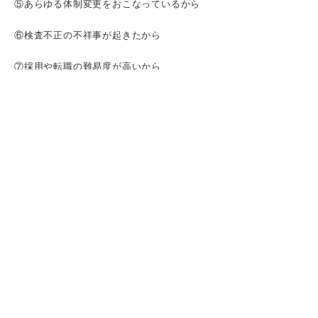
⑤あらゆる体制変更をおこなっているから
⑥検査不正の不祥事が起きたから
⑦採用や転職の難易度が高いから
日立製作所は困難な状況を乗り越えた強い企
業である