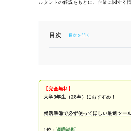
ルタントの解説をもとに、企業に関する
目次
1分でわかる日立製作所
「日立製作所がやばい」と言わ
①仕事内容がハードだと
【完全無料】
②年収が高すぎるから
大学3年生（28卒）におすすめ！
③年功序列の文化が残っ
就活準備で必ず使ってほしい厳選ツー
④圧倒的な業績回復を遂
1位：
適職診断