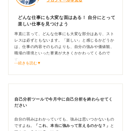
プロフィールを見る
どんな仕事にも大変な面はある！ 自分にとって
楽しい仕事を見つけよう
率直に言って、どんな仕事にも大変な部分はあり、スト
レスは必ずともないます。「楽しい」と感じるかどうか
は、仕事の内容そのものよりも、自分の強みや価値観、
職場の環境といった要素が大きくかかわってくるので
す。
⋯続きを読む▼
そのため、「楽しい仕事を見つけたい」という漠然とし
た考え方では、なかなか見つからないでしょう。まず大
切なのは、「自分自身が何に興味を持ち、どんなことに
やりがいを感じるのか」に向き合うことです。
自己分析ツールで今月中に自己分析を終わらせてく
人が「楽しい」という仕事が、必ずしも自分にとって楽
ださい
しいとは限りません。そのような選択は避けてほしいと
思います。
自分の弱みはわかっていても、強みは思いつかないもの
体験があなたの羅針盤！ 多角的な視点で「満足感」
ですよね。
「これ、本当に強みって言えるのかな？」
と