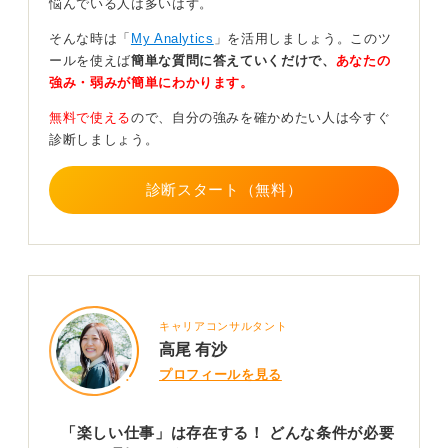
を探っていこう
悩んでいる人は多いはず。
そんな時は「
My Analytics
」を活用しましょう。このツ
自分の強みや好きなことを見つけるためには、インター
ールを使えば
簡単な質問に答えていくだけで、
あなたの
ンシップやアルバイト、ボランティア、あるいは趣味な
強み・弱みが簡単にわかります。
ど、実際に体験してみて、そこで何を感じ、何を学んだ
のかを言語化していくと見えてくるはずです。
無料で使える
ので、自分の強みを確かめたい人は今すぐ
診断しましょう。
「楽しい仕事」を求めすぎるのではなく、仕事のなかの
成長感や達成感、同僚や上司との関係性といった「総合
診断スタート（無料）
的な満足感」を大切にすると良いでしょう。
結論として、「めちゃくちゃ楽しい仕事」は、単に仕事
内容で決まるのではなく、自分がどう働き、どう感じる
か次第だということを、少しとらえ方を変えて考えてみ
てください。
キャリアコンサルタント
0
高尾 有沙
プロフィールを見る
「楽しい仕事」は存在する！ どんな条件が必要