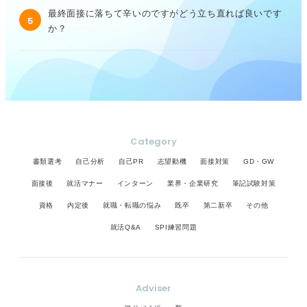
最終面接に落ちて辛いのですがどう立ち直れば良いです
5
か？
Category
書類選考
自己分析
自己PR
志望動機
面接対策
GD・GW
面接後
就活マナー
インターン
業界・企業研究
筆記試験対策
資格
内定後
就職・転職の悩み
既卒
第二新卒
その他
就活Q&A
SPI練習問題
Adviser