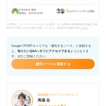
それよりも、「毎日会社に行くのが楽しみで仕方な
い！」とか、「仕事をしている時間がめちゃくちゃ楽し
大学3年生 男性
2
い！」と思えるような、そんな仕事って世の中にあるの
人のアドバイザーが回答
質問日：
2025/10/20
かなとか漠然と考えてしまいます。
※質問は、エントリーフォームからの内容、または弊社が就活相談を実施する過
もちろん、楽な仕事なんてないとは思いますが、もし
程の中で寄せられた内容を公開しています。就活Q&A 編集方針は
こちら
「これは本当に楽しい！」と感じられるような仕事があ
れば、ぜひ教えていただきたいです。
GoogleでPORTキャリアを「優先するソース」に登録する
また、そういう仕事を見つけるためには、どんな考え方
と、
知りたいQ&Aへすぐにアクセスできる
ようになりま
や行動をすれば良いのでしょうか？ 何かヒントがあれば
す。ぜひご登録ください。
教えてください。
優先ソースに登録する
国家資格キャリアコンサルタント
馬場 岳