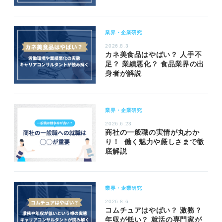
業界・企業研究
2026.8.3
カネ美食品はやばい？ 人手不
足？ 業績悪化？ 食品業界の出
身者が解説
業界・企業研究
2026.6.23
商社の一般職の実情が丸わか
り！ 働く魅力や厳しさまで徹
底解説
業界・企業研究
2026.8.6
コムチュアはやばい？ 激務？
年収が低い？ 就活の専門家が