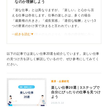
なのか理解しよう
「楽な仕事」とは異なりますが、「楽しい」と心から言
える仕事は存在します。仕事の楽しさは、多くの場合
「裁量権の大きさ」「成長実感」「適切な報酬」という3
つの要素のかけ算で決まると言われています。
⋯続きを読む▼
つまり、業務内容そのものよりも、自身の価値観に合っ
た裁量が与えられ、適度な難易度の課題を乗り越えるこ
とで成長を実感でき、その貢献が正当に評価・報酬に反
映される環境であれば、人は仕事に「楽しさ」を感じや
以下の記事では楽しい仕事20選を紹介しています。楽しい仕事
すいのです。
の見つけ方を詳しく解説しているので、ぜひ参考にしてみてく
ださい。
自己分析で「没頭できること」を見つけることが大
切！ わくわくを探そう
業界・企業研究
したがって、「楽しい仕事」を職種名から探すのではな
楽しい仕事20選｜3ステップで
く、まずは自己分析を通じて「自分はどのような活動に
自分にぴったりの仕事を見つけ
時間を忘れて没頭できるのか」を過去の行動記録から洗
よう
い出します。
2026.5.14
そして、それに近い体験を提供してくれる業界や企業を