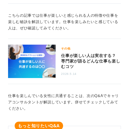
探すアプローチが現実的です。
こちらの記事では仕事が楽しいと感じられる人の特徴や仕事を
OB・OG訪問などで、社員の1日の具体的なタイムスケジ
楽しむ秘訣を解説しています。仕事を楽しみたいと感じている
ュールをたずね、それを自身で疑似体験してみるのも良
人は、ぜひ確認してみてください。
い方法だと思います。
その際に「ワクワクする気持ち」よりも「ストレス」が
上回るようであれば、その職種は候補から早期に除外す
その他
ることで、効率的にキャリアの選択肢を絞り込むことが
仕事が楽しい人は実在する？
できるでしょう。
専門家が語るどんな仕事も楽し
むコツ
0
2026.5.14
仕事を楽しんでいる女性に共通することは、次のQ&Aでキャリ
アコンサルタントが解説しています。併せてチェックしてみて
ください。
Q&A
もっと知りたい