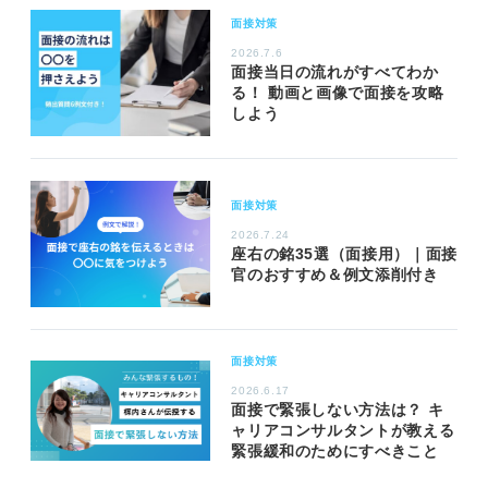
面接対策
2026.7.6
面接当日の流れがすべてわか
る！ 動画と画像で面接を攻略
しよう
面接対策
2026.7.24
座右の銘35選（面接用）｜面接
官のおすすめ＆例文添削付き
面接対策
2026.6.17
面接で緊張しない方法は？ キ
ャリアコンサルタントが教える
緊張緩和のためにすべきこと