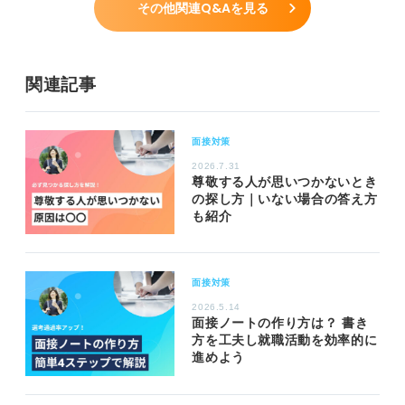
その他関連Q&Aを見る
関連記事
面接対策
2026.7.31
尊敬する人が思いつかないとき
の探し方｜いない場合の答え方
も紹介
面接対策
2026.5.14
面接ノートの作り方は？ 書き
方を工夫し就職活動を効率的に
進めよう