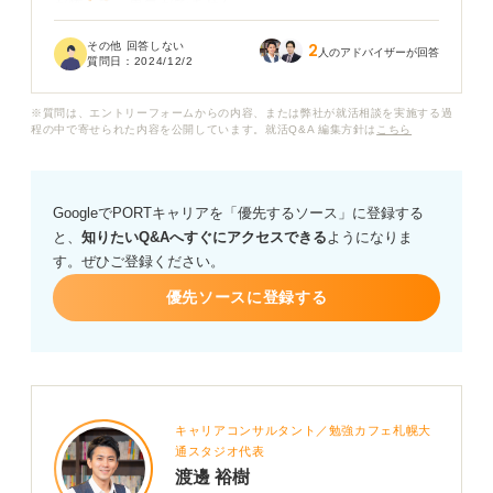
が怖くて、勇気がでません。
その他 回答しない
2
人のアドバイザーが回答
質問日：
2024/12/2
※質問は、エントリーフォームからの内容、または弊社が就活相談を実施する過
程の中で寄せられた内容を公開しています。就活Q&A 編集方針は
こちら
GoogleでPORTキャリアを「優先するソース」に登録する
と、
知りたいQ&Aへすぐにアクセスできる
ようになりま
す。ぜひご登録ください。
優先ソースに登録する
キャリアコンサルタント／勉強カフェ札幌大
通スタジオ代表
渡邊 裕樹