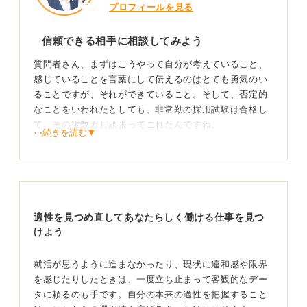
プロフィールを見る
信頼できる相手に相談してみよう
質問者さん、まずはこうやって自分が考えていること、
感じていることを言葉にして伝えるのはとても勇気のい
ることですが、それができていること。そして、否定的
なことをいわれたとしても、非常勤の採用試験は合格し
て、その後数カ月頑張ってこれたんですね。
⋯続きを読む▼
それらの事実については自信を持って受け止めて良いか
と思います。そのうえで、今は常勤の試験を受けるのが
怖く、勇気が出なくて困っているのですよね。対策とし
てはいくつか考えられます。
適性を見つめ直してあなたらしく働ける仕事を見つ
まず、今の職場で上司で相談事ができそうな人はいます
けよう
でしょうか。その人に、非常勤の面接のとき、精神的に
とても傷ついた経験があったこと、そして常勤試験を受
けたいがそのときのことが怖くて踏み出せないことなど
就活が思うように進まなかったり、現状に違和感や限界
を正直に話してみましょう。もし相手を傷つけるような
を感じたりしたときは、一度立ち止まって客観的なデー
物言いが質問者さん以外にもされているとしたら、組織
タに頼るのも手です。自分の本来の適性を把握すること