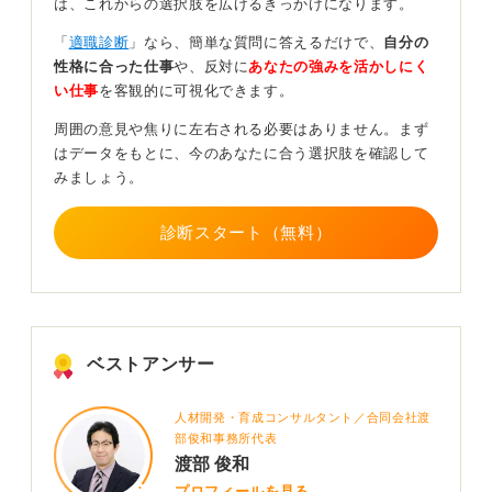
として問題です。
は、これからの選択肢を広げるきっかけになります。
「
適職診断
」なら、簡単な質問に答えるだけで、
自分の
回答を用意したり面接練習をして事前に対策するこ
性格に合った仕事
や、反対に
あなたの強みを活かしにく
とが大切
い仕事
を客観的に可視化できます。
もしかして会社として認識がない可能性もあるので、質
周囲の意見や焦りに左右される必要はありません。まず
問者さんの相談が変化のきっかけになるかもしれませ
はデータをもとに、今のあなたに合う選択肢を確認して
ん。もし相談できそうな上司がいない、もしくは相談し
みましょう。
ても変化が起こりそうもないのであれば、別の方法を考
えましょう。
診断スタート（無料）
万が一同じ面接官に当たった時の対策をあらかじめ考え
ておくのです。考えうる想定質問を紙に書き出し、それ
に対する回答を用意しておきます。それに対する深掘り
質問も考えておくとなお安心ですね。もし可能であれ
ば、誰かに協力してもらい、面接練習ができるとさらに
ベストアンサー
自信がつくと思いますよ。
人材開発・育成コンサルタント／合同会社渡
0
部俊和事務所代表
渡部 俊和
プロフィールを見る