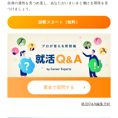
を負わないような働き方、環境を考えるほうが優先順位
自身の適性を見つめ直し、あなたがいきいきと働ける環境を見
が高いのではないかと思います。
つけましょう。
1
診断スタート（無料）
匿名で質問する
就活Q&A編集方針