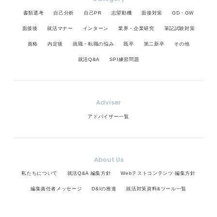
書類選考
自己分析
自己PR
志望動機
面接対策
GD・GW
面接後
就活マナー
インターン
業界・企業研究
筆記試験対策
資格
内定後
就職・転職の悩み
既卒
第二新卒
その他
就活Q&A
SPI練習問題
Adviser
アドバイザー一覧
About Us
私たちについて
就活Q&A 編集方針
Webテストコンテンツ 編集方針
編集責任者メッセージ
D&Iの推進
就活対策資料&ツール一覧