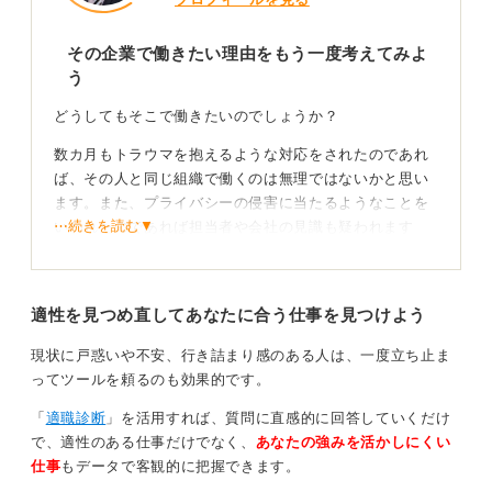
その企業で働きたい理由をもう一度考えてみよ
う
どうしてもそこで働きたいのでしょうか？
数カ月もトラウマを抱えるような対応をされたのであれ
ば、その人と同じ組織で働くのは無理ではないかと思い
ます。また、プライバシーの侵害に当たるようなことを
⋯続きを読む▼
いわれたのであれば担当者や会社の見識も疑われます
ね。文面からしか推測できないので断定はできません
が、このような雑な対応をしている以上、先方にもあな
たを採用する気がないように感じます。
適性を見つめ直してあなたに合う仕事を見つけよう
自分の心を守れる環境の職場を探すことが第一優先
現状に戸惑いや不安、行き詰まり感のある人は、一度立ち止ま
ってツールを頼るのも効果的です。
今どういう状況かはわかりませんが、精神的なダメージ
「
適職診断
」を活用すれば、質問に直感的に回答していくだけ
を負うリスクがある職場にこだわる理由はないように思
で、適性のある仕事だけでなく、
あなたの強みを活かしにくい
います。ご病気があるようなのと、具体的な状況がわか
仕事
もデータで客観的に把握できます。
らないので一概には言えませんが、少なくとも心身が傷