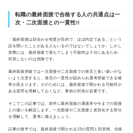
企業研究をさらに深めておく
転職の最終面接で合格する人の共通点は一
転職の最終面接で合格する人の共通点は一次・二次面接と
次・二次面接との一貫性!!
入社後のビジョンを考えておく
の一貫性!!
今までのキャリアを棚卸しする
「最終面接は顔合わせ程度が目的で、ほぼ内定である」という
就活のプロが解説！ 転職の最終面接はほぼ内定って本
最終面接だからこそ聞ける逆質問を考える
話を聞いたことがある人もいるのではないでしょうか。しかし
当？ 通過率は？
実際には、最終面接で落ちてしまう可能性は十分にあるため、
対策しないのは危険です。
準備以外の対策も必須！ 転職の最終面接を合格す
役割を把握！ 今までの面接と最終面接の違い
るためのコツ
最終面接突破では一次面接や二次面接での発言と食い違いがな
退職理由と志望理由に関係性を持たせて伝
いよう注意すると、発言の一貫性が認められ選考突破できる確
面接官：社長や役員などが担当することが多い
える
率が高まります。そのためには、最終面接で聞かれる可能性が
ある質問を理解しておくなど、事前の対策が必要です。
面接時間：およそ30分から45分
自分を採用するメリットを感じさせる
そこでこの記事では、前半に最終面接の通過率や今までの面接
評価ポイント：会社の利益につながるか
応募先でしかかなえられない志望動機でア
との違いを解説します。一次面接や二次面接と差別化する部分
ピールする
を理解して、選考に備えましょう。
対面での一問一答だけではない！ 転職の最終面接のパタ
面接中は会話を意識する
ーン
記事の後半では、最終面接で聞かれる15の質問と回答例、合格