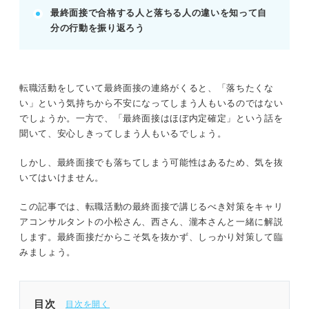
最終面接で合格する人と落ちる人の違いを知って自
記事の該当箇所を見る
分の行動を振り返ろう
転職の最終面接で合格する人の共通点は一次・
二次面接との一貫性!!
就活のプロが解説！ 転職の最終面接はほぼ内
定って本当？ 通過率は？
転職活動をしていて最終面接の連絡がくると、「落ちたくな
役割を把握！ 今までの面接と最終面接の違い
い」という気持ちから不安になってしまう人もいるのではない
対面での一問一答だけではない！ 転職の最終
でしょうか。一方で、「最終面接はほぼ内定確定」という話を
面接のパターン
聞いて、安心しきってしまう人もいるでしょう。
しかし、最終面接でも落ちてしまう可能性はあるため、気を抜
※AIの特性上、間違いが含まれている場合があります。記事本文
いてはいけません。
と併せてご確認ください。
この記事では、転職活動の最終面接で講じるべき対策をキャリ
アコンサルタントの小松さん、西さん、瀧本さんと一緒に解説
します。最終面接だからこそ気を抜かず、しっかり対策して臨
みましょう。
目次