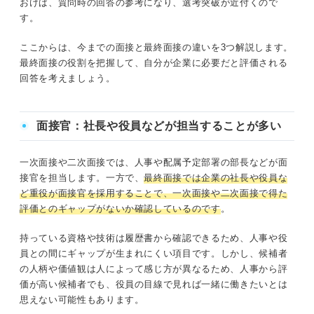
おけば、質問時の回答の参考になり、選考突破が近付くので
す。
ここからは、今までの面接と最終面接の違いを3つ解説します。
最終面接の役割を把握して、自分が企業に必要だと評価される
回答を考えましょう。
面接官：社長や役員などが担当することが多い
一次面接や二次面接では、人事や配属予定部署の部長などが面
接官を担当します。一方で、
最終面接では企業の社長や役員な
ど重役が面接官を採用することで、一次面接や二次面接で得た
評価とのギャップがないか確認しているのです
。
持っている資格や技術は履歴書から確認できるため、人事や役
員との間にギャップが生まれにくい項目です。しかし、候補者
の人柄や価値観は人によって感じ方が異なるため、人事から評
価が高い候補者でも、役員の目線で見れば一緒に働きたいとは
思えない可能性もあります。