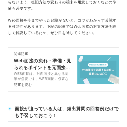
らないよう、復旧方法や変わりの端末を用意しておくなどの準
備も必要です。
Web面接を今までやった経験がないと、コツがわからず苦戦す
る可能性があります。下記の記事ではWeb面接の対策方法を詳
しく解説しているため、ぜひ目を通してください。
関連記事
Web面接の流れ・準備・見
られるポイントを元面接官
WEB面接は、対面面接と異なる対
が解説
策が必要です。WEB面接に必要な
準備や好印象を残すポイント、トラ
記事を読む
ブル時の対処法をキャリアコンサル
タントが解説します。WEB面接の
特徴を押さえて選考を勝ち進みまし
ょう。
面接が迫っている人は、頻出質問の回答例だけで
も予習しておこう！