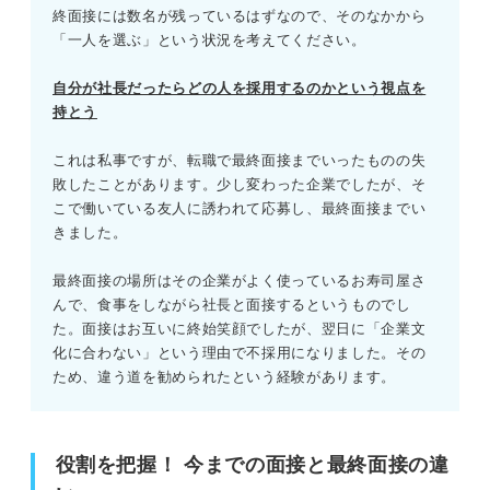
質問に対しての深掘りがない
終面接には数名が残っているはずなので、そのなかから
「一人を選ぶ」という状況を考えてください。
面接官がメモを取る様子がない
自分が社長だったらどの人を採用するのかという視点を
入社後の業務内容についての話がない
持とう
選考結果の伝え方が話されない
これは私事ですが、転職で最終面接までいったものの失
敗したことがあります。少し変わった企業でしたが、そ
こで働いている友人に誘われて応募し、最終面接までい
見かけたら選考突破の可能性！ 最終面接に合格したとき
きました。
のサイン
最終面接の場所はその企業がよく使っているお寿司屋さ
面接官の笑顔が増えた
んで、食事をしながら社長と面接するというものでし
た。面接はお互いに終始笑顔でしたが、翌日に「企業文
スキルや経験を詳しく聞かれる
化に合わない」という理由で不採用になりました。その
ため、違う道を勧められたという経験があります。
自社のアピールをしてくる
入社後の具体的な話をされる
役割を把握！ 今までの面接と最終面接の違
就活のプロが解説！ 最終面接で落ちる人と受かる人の違