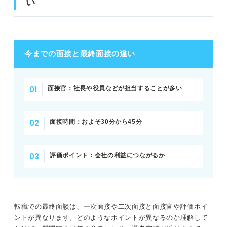
い
い
転職の最終面接が不安な人におすすめのQ&Aも併せてチ
ェック！
今までの面接と最終面接の違い
転職の最終面接は採用するメリットを感じさせて選考を突
破しよう！
面接官：社長や役員などが担当することが多い
面接時間：およそ30分から45分
評価ポイント：会社の利益につながるか
転職での最終面談は、一次面接や二次面接と面接官や評価ポイ
ントが異なります。どのようなポイントが異なるのか理解して