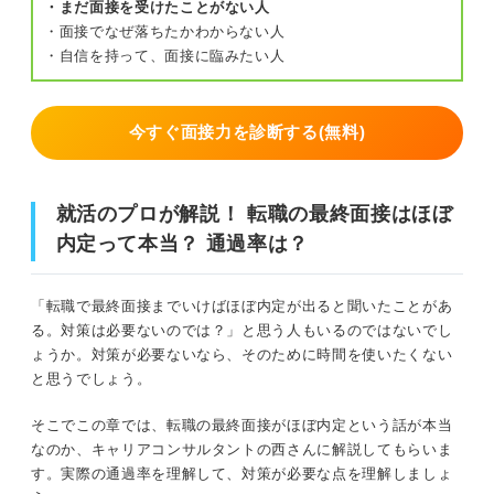
・まだ面接を受けたことがない人
・面接でなぜ落ちたかわからない人
関連Q&A
見かけたら選考突破の可能性！ 最終面接に合格し
・自信を持って、面接に臨みたい人
たときのサイン
一次・二次面接を振り返り一貫性のある回答を用意する
面接官の笑顔が増えた
今すぐ面接力を診断する(無料)
企業研究をさらに深めておく
スキルや経験を詳しく聞かれる
入社後のビジョンを考えておく
自社のアピールをしてくる
就活のプロが解説！ 転職の最終面接はほぼ
今までのキャリアを棚卸しする
内定って本当？ 通過率は？
入社後の具体的な話をされる
最終面接だからこそ聞ける逆質問を考える
就活のプロが解説！ 最終面接で落ちる人と受かる
「転職で最終面接までいけばほぼ内定が出ると聞いたことがあ
人の違い
る。対策は必要ないのでは？」と思う人もいるのではないでし
準備以外の対策も必須！ 転職の最終面接を合格するため
ょうか。対策が必要ないなら、そのために時間を使いたくない
のコツ
転職の最終面接が不安な人におすすめのQ&Aも併
と思うでしょう。
せてチェック！
退職理由と志望理由に関係性を持たせて伝える
そこでこの章では、転職の最終面接がほぼ内定という話が本当
転職の最終面接は採用するメリットを感じさせて選
なのか、キャリアコンサルタントの西さんに解説してもらいま
考を突破しよう！
自分を採用するメリットを感じさせる
す。実際の通過率を理解して、対策が必要な点を理解しましょ