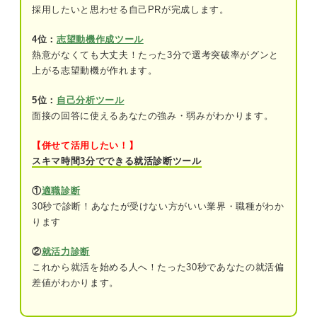
雑談タイプ
採用したいと思わせる自己PRが完成します。
Web面接タイプ
4位：
志望動機作成ツール
熱意がなくても大丈夫！たった3分で選考突破率がグンと
上がる志望動機が作れます。
事前にチェックしておくと安心！ 転職の最終面接
で聞かれる15の質問と回答例
5位：
自己分析ツール
候補者について
面接の回答に使えるあなたの強み・弱みがわかります。
志望度について
【併せて活用したい！】
スキマ時間3分でできる就活診断ツール
今までの経歴に関する質問
①
適職診断
逆質問
30秒で診断！あなたが受けない方がいい業界・職種がわか
ります
当日までに準備しよう！ 転職の最終面接合格に向
けた対策
②
就活力診断
これから就活を始める人へ！たった30秒であなたの就活偏
関連Q&A
差値がわかります。
一次・二次面接を振り返り一貫性のある回
答を用意する