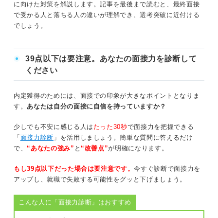
に向けた対策を解説します。記事を最後まで読むと、最終面接
面接の後はお礼メールを送る
通常面接タイプ
で受かる人と落ちる人の違いが理解でき、選考突破に近付ける
でしょう。
内定が遠ざかる！ 転職の最終面接でのNG行動
雑談タイプ
志望度の低さが伝わる言動は避ける
Web面接タイプ
39点以下は要注意。あなたの面接力を診断して
入社を悩んでいるそぶりは見せない
ください
事前にチェックしておくと安心！ 転職の最終面接で聞か
リラックスしすぎないよう注意する
れる15の質問と回答例
内定獲得のためには、面接での印象が大きなポイントとなりま
す。
あなたは自分の面接に自信を持っていますか？
採用担当者の動向に注目！ 最終面接に落ちたとき
候補者について
のサイン
少しでも不安に感じる人は
たった30秒
で面接力を把握できる
志望度について
「
面接力診断
」を活用しましょう。簡単な質問に答えるだけ
面接が予定よりも大幅に早く終わった
で、
“あなたの強み”
と
“改善点”
が明確になります。
今までの経歴に関する質問
質問に対しての深掘りがない
もし39点以下だった場合は要注意です。
今すぐ診断で面接力を
面接官がメモを取る様子がない
逆質問
アップし、就職で失敗する可能性をグッと下げましょう。
入社後の業務内容についての話がない
こんな人に「面接力診断」はおすすめ
当日までに準備しよう！ 転職の最終面接合格に向けた対
策
選考結果の伝え方が話されない