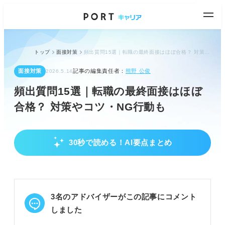
トップ
面接対策
頻出質問15選｜転職の最終面接はほぼ合格？ 対策やコツ・NG行動も
面接対策
記事の編集責任者：
熊野 公俊
2026.5.14
頻出質問15選｜転職の最終面接はほぼ
合格？ 対策やコツ・NG行動も
30秒で読める！AI要点まとめ
最終面接の基本と心構え
最終面接はほぼ内定ではないため油断しない。
一次・二次面接との一貫性ある回答が重要となる。
面接官は役員で会社の利益貢献を重視する。
3名のアドバイザーがこの記事にコメント
POINT：通過率は70%以上で、企業は慎重に選考す
しました
る。