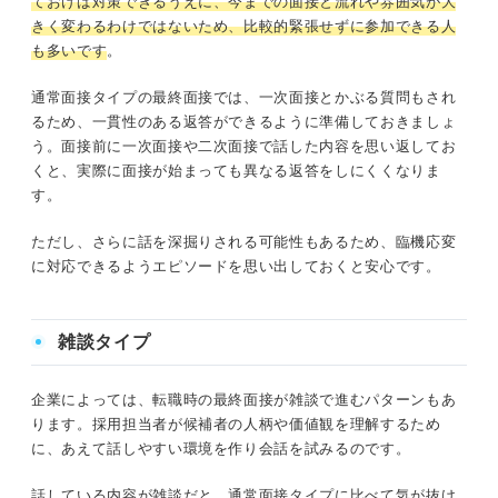
ておけば対策できるうえに、今までの面接と流れや雰囲気が大
きく変わるわけではないため、比較的緊張せずに参加できる人
も多いです
。
通常面接タイプの最終面接では、一次面接とかぶる質問もされ
るため、一貫性のある返答ができるように準備しておきましょ
う。面接前に一次面接や二次面接で話した内容を思い返してお
くと、実際に面接が始まっても異なる返答をしにくくなりま
す。
ただし、さらに話を深掘りされる可能性もあるため、臨機応変
に対応できるようエピソードを思い出しておくと安心です。
雑談タイプ
企業によっては、転職時の最終面接が雑談で進むパターンもあ
ります。採用担当者が候補者の人柄や価値観を理解するため
に、あえて話しやすい環境を作り会話を試みるのです。
話している内容が雑談だと、通常面接タイプに比べて気が抜け