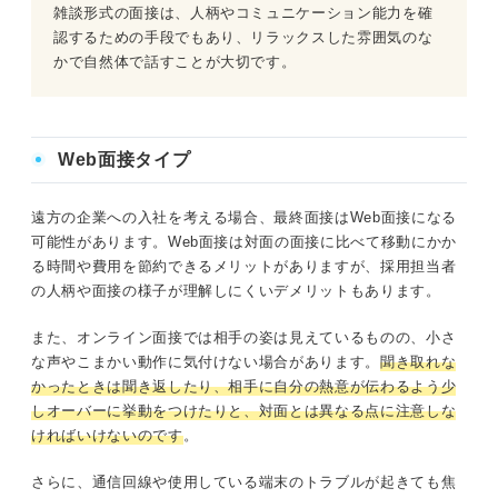
雑談形式の面接は、人柄やコミュニケーション能力を確
認するための手段でもあり、リラックスした雰囲気のな
かで自然体で話すことが大切です。
Web面接タイプ
遠方の企業への入社を考える場合、最終面接はWeb面接になる
可能性があります。Web面接は対面の面接に比べて移動にかか
る時間や費用を節約できるメリットがありますが、採用担当者
の人柄や面接の様子が理解しにくいデメリットもあります。
また、オンライン面接では相手の姿は見えているものの、小さ
な声やこまかい動作に気付けない場合があります。
聞き取れな
かったときは聞き返したり、相手に自分の熱意が伝わるよう少
しオーバーに挙動をつけたりと、対面とは異なる点に注意しな
ければいけないのです
。
さらに、通信回線や使用している端末のトラブルが起きても焦