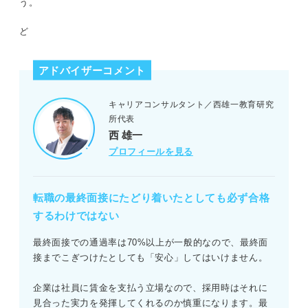
う。
応募先でしかかなえられない志望動機でアピールする
ど
面接中は会話を意識する
アドバイザーコメント
面接の後はお礼メールを送る
キャリアコンサルタント／西雄一教育研究
内定が遠ざかる！ 転職の最終面接でのNG行動
所代表
西 雄一
志望度の低さが伝わる言動は避ける
プロフィールを見る
入社を悩んでいるそぶりは見せない
転職の最終面接にたどり着いたとしても必ず合格
リラックスしすぎないよう注意する
するわけではない
採用担当者の動向に注目！ 最終面接に落ちたときのサイ
最終面接での通過率は70%以上が一般的なので、最終面
ン
接までこぎつけたとしても「安心」してはいけません。
面接が予定よりも大幅に早く終わった
企業は社員に賃金を支払う立場なので、採用時はそれに
見合った実力を発揮してくれるのか慎重になります。最