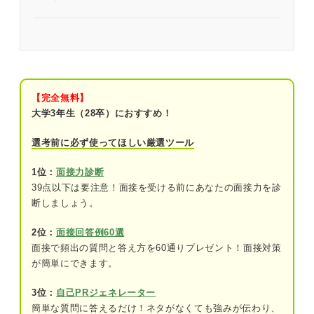
転職の最終面接で合格する人の共通点は一次・二次
面接との一貫性!!
就活のプロが解説！ 転職の最終面接はほぼ内定っ
て本当？ 通過率は？
【完全無料】
大学3年生（28卒）におすすめ！
役割を把握！ 今までの面接と最終面接の違い
選考前に必ず使ってほしい厳選ツール
面接官：社長や役員などが担当することが
多い
1位：
面接力診断
39点以下は要注意！面接を受ける前にあなたの面接力を診
面接時間：およそ30分から45分
断しましょう。
評価ポイント：会社の利益につながるか
2位：
面接回答例60選
面接で頻出の質問と答え方を60通りプレゼント！面接対策
対面での一問一答だけではない！ 転職の最終面接
が簡単にできます。
のパターン
通常面接タイプ
3位：
自己PRジェネレーター
簡単な質問に答えるだけ！ネタがなくても強みが伝わり、