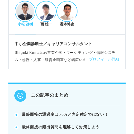
頻出質問と効果的な回答準備
自己紹介や志望動機など基本質問を再確認する。
小松 茂樹
西 雄一
瀧本博史
入社後のビジョンやキャリアプランを具体化する。
企業研究を深め、応募先ならではの志望動機を伝え
る。
中小企業診断士／キャリアコンサルタント
例：入社後やりたいことはSNS広告配信で貢献した
Shigeki Komatsu○営業企画・マーケティング・情報システ
い。
プロフィール詳細
ム・総務・人事・経営企画室など幅広いキャリア経験を持
つ。現在はキャリア形成や能力開発に向けた企業研修や個人
面談などを提供している
合格へ導く行動と避けるべきNG行動
退職理由と志望動機に一貫性を持たせて伝える。
面接中は会話を意識し、採用メリットをアピールす
この記事のまとめ
る。
志望度の低さやリラックスしすぎた言動は避ける。
最終面接の通過率は○○%と内定確定ではない！
POINT：面接後はお礼メールを送り、良い印象を残
す。
最終面接の頻出質問を理解して対策しよう