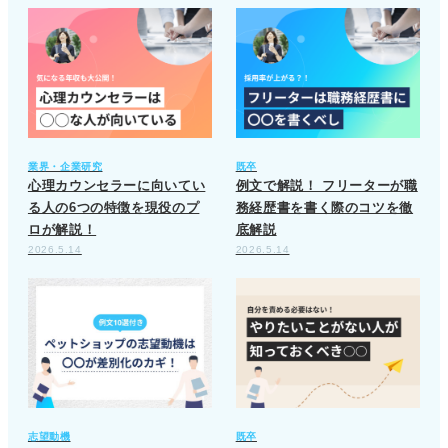
業界・企業研究
既卒
心理カウンセラーに向いてい
例文で解説！ フリーターが職
る人の6つの特徴を現役のプ
務経歴書を書く際のコツを徹
ロが解説！
底解説
2026.5.14
2026.5.14
志望動機
既卒