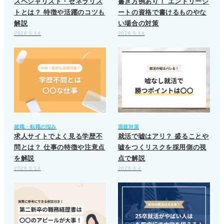
スペシャリスト・ゼネラリス
書き方例あり！ エントリーシ
トとは？ 特徴や活躍のコツも
ートの資格で書けるものやな
解説
い場合の対策
2026.5.14
2026.5.14
就職・転職の悩み
面接対策
求人サイトでよく見る学歴不
就活で嘘はアリ？ 盛ることや
問とは？ 仕事の特徴や注意点
嘘をつくリスクを採用側の視
を解説
点で解説
2026.5.14
2026.6.4