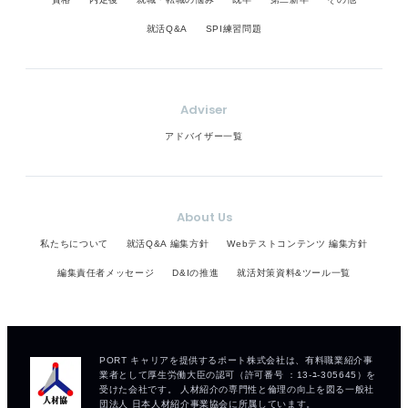
就活Q&A
SPI練習問題
Adviser
アドバイザー一覧
About Us
私たちについて
就活Q&A 編集方針
Webテストコンテンツ 編集方針
編集責任者メッセージ
D&Iの推進
就活対策資料&ツール一覧