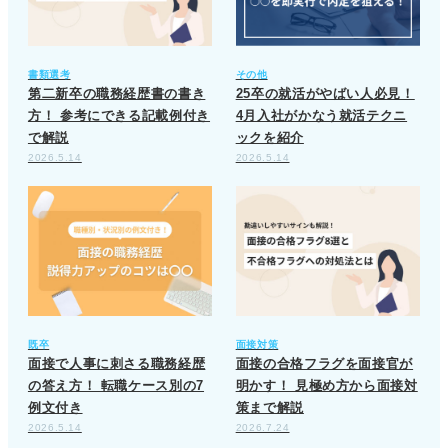
書類選考
その他
第二新卒の職務経歴書の書き
25卒の就活がやばい人必見！
方！ 参考にできる記載例付き
4月入社がかなう就活テクニ
で解説
ックを紹介
2026.5.14
2026.5.14
既卒
面接対策
面接で人事に刺さる職務経歴
面接の合格フラグを面接官が
の答え方！ 転職ケース別の7
明かす！ 見極め方から面接対
例文付き
策まで解説
2026.5.14
2026.7.24