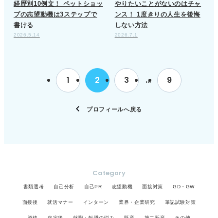
経歴別10例文！ ペットショッ
やりたいことがないのはチャ
プの志望動機は3ステップで
ンス！ 1度きりの人生を後悔
書ける
しない方法
2026.5.14
2026.7.1
1
2
3
…
9
プロフィールへ戻る
Category
書類選考
自己分析
自己PR
志望動機
面接対策
GD・GW
面接後
就活マナー
インターン
業界・企業研究
筆記試験対策
資格
内定後
就職・転職の悩み
既卒
第二新卒
その他