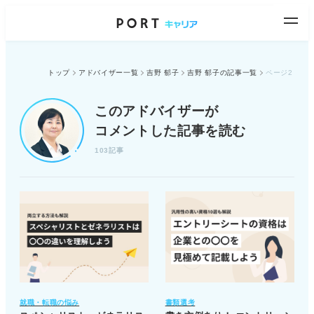
トップ
アドバイザー一覧
吉野 郁子
吉野 郁子の記事一覧
ページ2
このアドバイザーが
コメントした記事を読む
103記事
就職・転職の悩み
書類選考