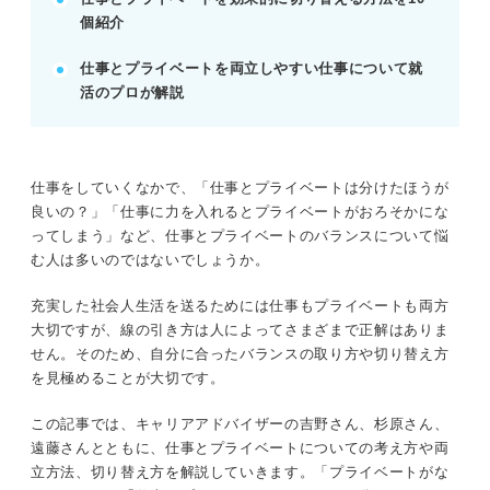
個紹介
討。
例：仕事専用の場所や道具を作り、オンオフを明確
仕事とプライベートを両立しやすい仕事について就
にする。
活のプロが解説
記事の該当箇所を見る
仕事とプライベートのバランスの取り方は3つ
仕事をしていくなかで、「仕事とプライベートは分けたほうが
の方法で身に付けよう
良いの？」「仕事に力を入れるとプライベートがおろそかにな
仕事とプライベートのバランスについて悩む人
ってしまう」など、仕事とプライベートのバランスについて悩
が知っておくべき考え方
む人は多いのではないでしょうか。
仕事とプライベートの両立に苦労している人は
多い！ 一歩ずつ問題を解消しよう
充実した社会人生活を送るためには仕事もプライベートも両方
仕事とプライベートを分ける場合のメリット・
大切ですが、線の引き方は人によってさまざまで正解はありま
デメリット
せん。そのため、自分に合ったバランスの取り方や切り替え方
を見極めることが大切です。
※AIの特性上、間違いが含まれている場合があります。記事本文
この記事では、キャリアアドバイザーの吉野さん、杉原さん、
と併せてご確認ください。
遠藤さんとともに、仕事とプライベートについての考え方や両
立方法、切り替え方を解説していきます。「プライベートがな