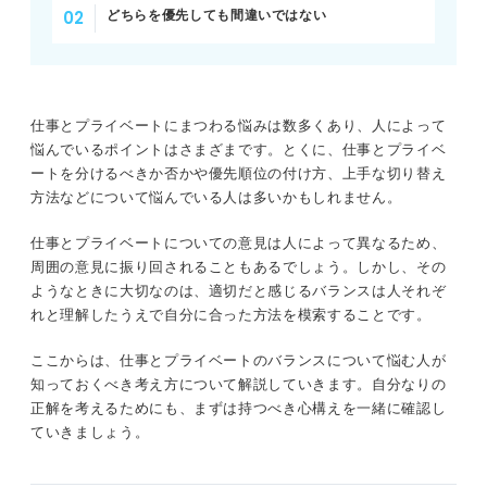
方法①：自分がどんなときにストレスを感じやすいか分析する
どちらを優先しても間違いではない
仕事とプライベートを両立しやすい仕事の例を紹
介！
方法②：理想のキャリアプランと自分の価値観を整理する
①事務職
方法③：期間を決めてどちらの働き方も試してみる
仕事とプライベートにまつわる悩みは数多くあり、人によって
②医療系専門職
悩んでいるポイントはさまざまです。とくに、仕事とプライベ
仕事とプライベートを分けたい人必見！ 上手に切り替え
③ライター
ートを分けるべきか否かや優先順位の付け方、上手な切り替え
る方法10選
方法などについて悩んでいる人は多いかもしれません。
④製造業・ライン工
①仕事後にメールをチェックするのをやめる
仕事とプライベートについての意見は人によって異なるため、
⑤販売職
周囲の意見に振り回されることもあるでしょう。しかし、その
②仕事とプライベートで服装を変える
ようなときに大切なのは、適切だと感じるバランスは人それぞ
仕事とプライベートが両立しやすい仕事の見極め方
れと理解したうえで自分に合った方法を模索することです。
③仕事帰りに寄り道をしてみる
は？ キャリアコンサルタントが解説
ここからは、仕事とプライベートのバランスについて悩む人が
④ストレッチなど軽い運動をする
仕事とプライベートの優先順位は考え方次第！ 自
知っておくべき考え方について解説していきます。自分なりの
分の価値観に合った働き方をしよう
正解を考えるためにも、まずは持つべき心構えを一緒に確認し
⑤没頭できる趣味に取り組む
ていきましょう。
⑥仕事用の香りとリラックス用の香りを使い分ける