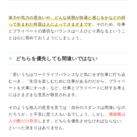
④製造業・ライン工
体力や気力の度合いや、どんな状態が快適と感じるかなどの持
⑤販売職
って生まれた性質は人によってさまざまです
。そのため、仕事
とプライベートの適切なバランスは一人ひとり異なるというこ
仕事とプライベートが両立しやすい仕事の見極め方は？
とは心に留めておくようにしましょう。
キャリアコンサルタントが解説
仕事とプライベートの優先順位は考え方次第！ 自分の価
どちらを優先しても間違いではない
値観に合った働き方をしよう
「若いうちはワークライフバランスなど気にせず仕事に打ち込
むべき」「生活を楽しむために仕事があるのだから、プライベ
ートを大事にすべき」など、仕事とプライベートに対する考え
にはさまざまな意見が散見されます。
そのような他人の意見を見ては「自分のスタンスは間違いなの
だろうか」と不安に思う人もいるでしょう。しかし、
価値観は
人の数だけ存在
します。どちらを優先させなければならない、
といった決まりはありません。