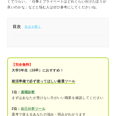
くてつらい」「仕事とプライベートはどれくらい分けたほうが
良いのかな」などと悩む人はぜひ参考にしてくださいね。
目次
仕事とプライベートのバランスの取り方は3つの方
法で身に付けよう
仕事とプライベートのバランスについて悩む人が知
っておくべき考え方
【完全無料】
大学3年生（28卒）におすすめ！
仕事とプライベートの適切なバランスは人
それぞれ
就活準備で必ず使ってほしい厳選ツール
どちらを優先しても間違いではない
1位：
適職診断
まずはあなたが受けない方がいい職業を確認してください
仕事とプライベートの両立に苦労している人は多
い！ 一歩ずつ問題を解消しよう
2位：
自己分析ツール
選考で使えるあなたの強み・弱みがわかります