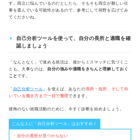
す。両立に悩んでいるのだとしたら、そもそも両立が難しい仕
メリット②：決められた時間内で仕事を終わらせるため生産性
③落差が大きいことにストレスを感じる人
事を選んでいる可能性があるので、参考にして視野を広げてみ
が向上する
てくださいね。
どちらが適してる？ 自分に合った働き方を見極め
デメリット①：一緒に働く仲間と絆を深めにくいケースがある
る3つの方法
自己分析ツールを使って、自分の長所と適職を確
デメリット②：キャリアの機会を逃す可能性がある
方法①：自分がどんなときにストレスを感
認しましょう
じやすいか分析する
仕事とプライベートを分けたほうが良い人の特徴3つ
方法②：理想のキャリアプランと自分の価
「なんとなく」で進める就活は、後からミスマッチに気づくこ
値観を整理する
とも。大事なのは、
自分の強みや適職をきちんと理解しておく
①人間関係でストレスを感じやすい人
こと
です。
方法③：期間を決めてどちらの働き方も試
②休日に予定をたくさん組みたい人
してみる
「
自己分析ツール
」を使えば、あなたの
長所・短所、そして向
いている働き方まで一目で整理
できます。
③家族や友人との関係性を重視する人
仕事とプライベートを分けたい人必見！ 上手に切
後悔のない就職活動のために、今すぐ診断を始めましょう。
り替える方法10選
仕事とプライベートを分けない場合のメリット・デメリッ
①仕事後にメールをチェックするのをやめ
ト
こんな人に「自己分析ツール」はおすすめ！
る
・自分の長所が見つからない
メリット①：お互いを深く理解することで仕事を円滑に進めや
②仕事とプライベートで服装を変える