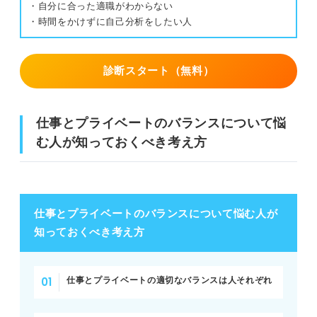
・自分に合った適職がわからない
すい
・時間をかけずに自己分析をしたい人
③仕事帰りに寄り道をしてみる
メリット②：柔軟な働き方をしやすい
④ストレッチなど軽い運動をする
診断スタート（無料）
デメリット①：長時間労働に陥りやすい
⑤没頭できる趣味に取り組む
デメリット②：トラブルが発生した場合の影響が大きい
⑥仕事用の香りとリラックス用の香りを使
仕事とプライベートのバランスについて悩
い分ける
仕事とプライベートを分けないほうが良い人の特徴3つ
む人が知っておくべき考え方
⑦帰宅後すぐにお風呂に浸かる
①一刻も早く仕事で成長したい人
⑧仕事の終わりに今日のできごとを紙に書
き出す
②スタートアップ企業やクリエイティブな業界で働きたい人
仕事とプライベートのバランスについて悩む人が
⑨仕事専用の場所や道具をつくる
知っておくべき考え方
③落差が大きいことにストレスを感じる人
⑩家族や友人と話をする
どちらが適してる？ 自分に合った働き方を見極める3つの
仕事とプライベートの適切なバランスは人それぞれ
方法
実際どうやって仕事とプライベートを両立させてい
る？ 先輩社会人の経験談！