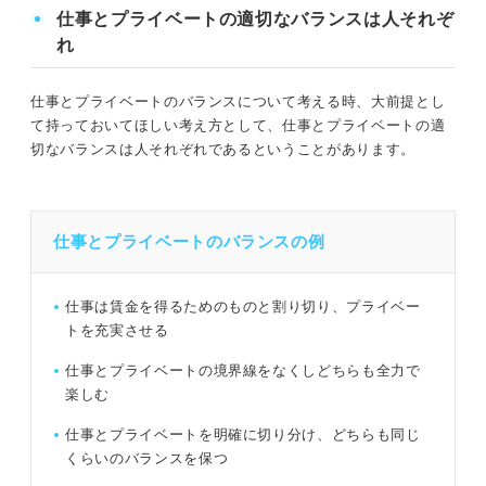
仕事とプライベートの適切なバランスは人それぞ
⑦帰宅後すぐにお風呂に浸かる
れ
⑧仕事の終わりに今日のできごとを紙に書き出す
仕事とプライベートのバランスについて考える時、大前提とし
⑨仕事専用の場所や道具をつくる
て持っておいてほしい考え方として、仕事とプライベートの適
切なバランスは人それぞれであるということがあります。
⑩家族や友人と話をする
実際どうやって仕事とプライベートを両立させている？
仕事とプライベートのバランスの例
先輩社会人の経験談！
仕事は賃金を得るためのものと割り切り、プライベー
仕事とプライベートを両立しやすい仕事の例を紹介！
トを充実させる
①事務職
仕事とプライベートの境界線をなくしどちらも全力で
楽しむ
②医療系専門職
仕事とプライベートを明確に切り分け、どちらも同じ
③ライター
くらいのバランスを保つ