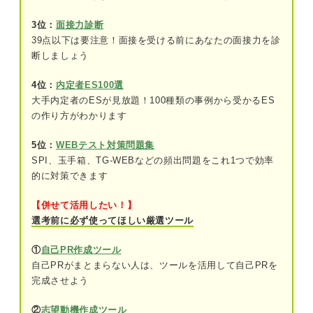
仕事とプライベートを分ける場合のメリット・デメ
リット
3位：
面接力診断
39点以下は要注意！面接を受ける前にあなたの面接力を診
メリット①：人間関係のトラブルを減らせ
断しましょう
る
メリット②：決められた時間内で仕事を終
4位：
内定者ES100選
わらせるため生産性が向上する
大手内定者のESが見放題！100種類の事例から受かるES
の作り方がわかります
デメリット①：一緒に働く仲間と絆を深め
にくいケースがある
5位：
WEBテスト対策問題集
SPI、玉手箱、TG-WEBなどの頻出問題をこれ1つで効率
デメリット②：キャリアの機会を逃す可能
的に対策できます
性がある
【併せて活用したい！】
選考前に必ず使ってほしい厳選ツール
仕事とプライベートを分けたほうが良い人の特徴3
つ
①
自己PR作成ツール
①人間関係でストレスを感じやすい人
自己PRがまとまらない人は、ツールを活用して自己PRを
完成させよう
②休日に予定をたくさん組みたい人
②
志望動機作成ツール