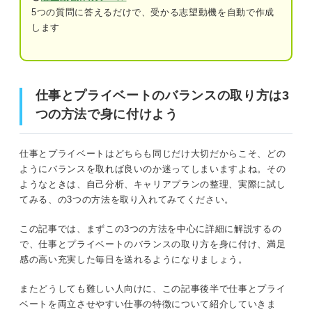
③家族や友人との関係性を重視する人
5つの質問に答えるだけで、受かる志望動機を自動で作成
します
仕事とプライベートを分けない場合のメリット・デ
仕事とプライベートのバランスの取り方は3つの方法で身
メリット
に付けよう
メリット①：お互いを深く理解することで
仕事を円滑に進めやすい
仕事とプライベートのバランスの取り方は3
仕事とプライベートのバランスについて悩む人が知ってお
つの方法で身に付けよう
くべき考え方
メリット②：柔軟な働き方をしやすい
デメリット①：長時間労働に陥りやすい
仕事とプライベートの適切なバランスは人それぞれ
仕事とプライベートはどちらも同じだけ大切だからこそ、どの
ようにバランスを取れば良いのか迷ってしまいますよね。その
デメリット②：トラブルが発生した場合の
どちらを優先しても間違いではない
ようなときは、自己分析、キャリアプランの整理、実際に試し
影響が大きい
てみる、の3つの方法を取り入れてみてください。
仕事とプライベートの両立に苦労している人は多い！ 一
仕事とプライベートを分けないほうが良い人の特徴
この記事では、まずこの3つの方法を中心に詳細に解説するの
歩ずつ問題を解消しよう
3つ
で、仕事とプライベートのバランスの取り方を身に付け、満足
感の高い充実した毎日を送れるようになりましょう。
①一刻も早く仕事で成長したい人
仕事とプライベートを分ける場合のメリット・デメリット
またどうしても難しい人向けに、この記事後半で仕事とプライ
②スタートアップ企業やクリエイティブな
メリット①：人間関係のトラブルを減らせる
業界で働きたい人
ベートを両立させやすい仕事の特徴について紹介していきま