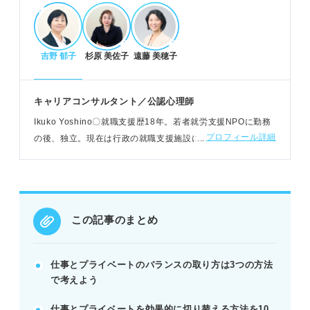
仕事とプライベートを分ける/分けないの判断基
吉野 郁子
杉原 美佐子
遠藤 美穂子
準
分ける場合：人間関係トラブル減、生産性向上。
分けない場合：仕事円滑化、柔軟な働き方。
キャリアコンサルタント／公認心理師
それぞれのメリット・デメリットと向く人の特徴で
Ikuko Yoshino〇就職支援歴18年。若者就労支援NPOに勤務
判断。
プロフィール詳細
の後、独立。現在は行政の就職支援施設にて、学生/既卒/フリ
POINT：自分のストレス要因や成長意欲から適性を
ーター/ニート/ひきこもり/女性などを対象に相談やセミナー
見極めよう。
講師を担当
仕事とプライベートを両立・切り替える具体的
この記事のまとめ
な方法
仕事後のメールチェック停止や服装変更で切り替え
る。
仕事とプライベートのバランスの取り方は3つの方法
寄り道や運動、没頭できる趣味でリフレッシュす
で考えよう
る。
仕事とプライベートを効果的に切り替える方法を10
事務職や医療系専門職など両立しやすい仕事も検