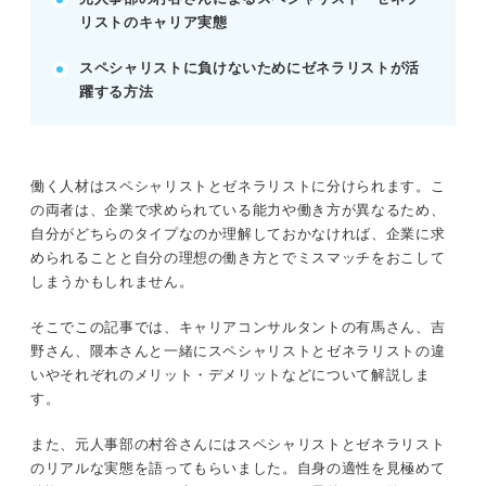
リストのキャリア実態
記事の該当箇所を見る
スペシャリストに負けないためにゼネラリストが活
スペシャリスト・ゼネラリストの違いを表で解
躍する方法
説！
元人事部が語る！ スペシャリスト・ゼネラリ
ストそれぞれのキャリアの実態
どっちに適性があるか見極めよう！ スペシャ
働く人材はスペシャリストとゼネラリストに分けられます。こ
リストとゼネラリストに向いている人
の両者は、企業で求められている能力や働き方が異なるため、
スペシャリスト・ゼネラリストどちらを目指す
自分がどちらのタイプなのか理解しておかなければ、企業に求
べきかはいつ考えるべき？
められることと自分の理想の働き方とでミスマッチをおこして
しまうかもしれません。
※AIの特性上、間違いが含まれている場合があります。記事本文
そこでこの記事では、キャリアコンサルタントの有馬さん、吉
と併せてご確認ください。
野さん、隈本さんと一緒にスペシャリストとゼネラリストの違
いやそれぞれのメリット・デメリットなどについて解説しま
す。
また、元人事部の村谷さんにはスペシャリストとゼネラリスト
のリアルな実態を語ってもらいました。自身の適性を見極めて