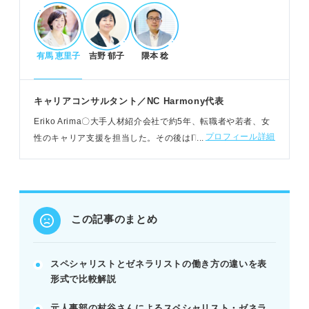
あなたはどっち？メリット・デメリットと適性
有馬 恵里子
吉野 郁子
隈本 稔
スペシャリストは専門性で長く働け即戦力となる。
ゼネラリストは早く出世でき多様な人と関われる。
適性は「探求心」か「柔軟な対応力」で判断でき
キャリアコンサルタント／NC Harmony代表
る。
Eriko Arima〇大手人材紹介会社で約5年、転職者や若者、女
POINT：技術習得の時間やキャリアチェンジの難易
プロフィール詳細
性のキャリア支援を担当した。その後はIT企業の採用責任者
度も考慮しましょう。
を務め、現在は幅広い世代を対象にキャリアや就職活動の支
援もおこなっている
キャリア選択のタイミングと活躍のヒント
入社後3年以内を目安にキャリア方向性を定めよ
この記事のまとめ
う。
ゼネラリストは常に知識を更新し時代に合わせる。
知識の深化と進化で両立も可能である。
スペシャリストとゼネラリストの働き方の違いを表
形式で比較解説
POINT：給与だけでなく、自分の「楽しい働き方」
で選択しましょう。
元人事部の村谷さんによるスペシャリスト・ゼネラ