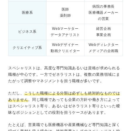
病院の事務長
医師
医療系
医療機器メーカー
薬剤師
の営業
Webマーケター
経営企画
ビジネス系
データアナリスト
事業企画
Webデザイナー
Webディレクター
クリエイティブ系
動画クリエイター
メディアの企画職
スペシャリストは、高度な専門知識あるいは資格が求められる
職種が中心です。一方でゼネラリストは、複数の業務領域にま
たがって調整やマネジメントを担う職種が多いです。
ただし、
こうした職種による分類は必ずしも絶対的なものでは
ありません
。同じ職種であっても企業の方針や働き方によって
はスペシャリスト寄り、あるいはゼネラリスト寄りといった曖
昧なポジションとしての役割を担うケースがあります。
たとえば、営業職でも医療機器や産業機械など専門知識と深く