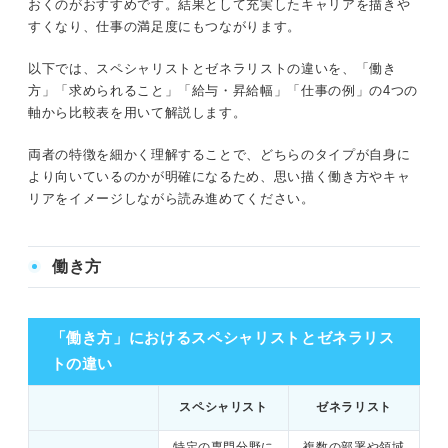
おくのがおすすめです。結果として充実したキャリアを描きや
スペシャリストを支えることも意識する
すくなり、仕事の満足度にもつながります。
決めかねる人必見！ スペシャリストとゼネラリストを両
以下では、スペシャリストとゼネラリストの違いを、「働き
立する方法とは
方」「求められること」「給与・昇給幅」「仕事の例」の4つの
軸から比較表を用いて解説します。
スペシャリストとゼネラリストのキャリアは大きく異な
両者の特徴を細かく理解することで、どちらのタイプが自身に
る！ 適する働き方を目指そう
より向いているのかが明確になるため、思い描く働き方やキャ
リアをイメージしながら読み進めてください。
働き方
「働き方」におけるスペシャリストとゼネラリス
トの違い
スペシャリスト
ゼネラリスト
特定の専門分野に
複数の部署や領域