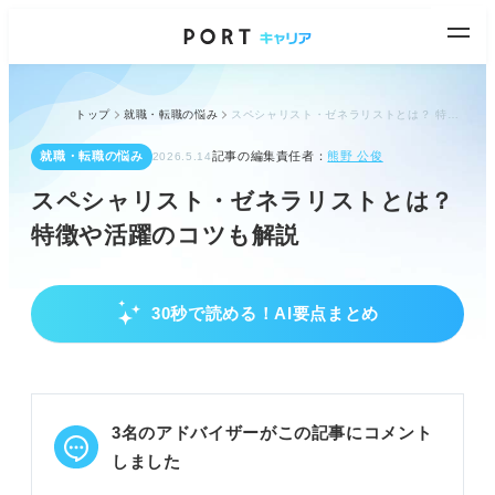
トップ
就職・転職の悩み
スペシャリスト・ゼネラリストとは？ 特徴や活躍のコツも解説
就職・転職の悩み
記事の編集責任者：
熊野 公俊
2026.5.14
スペシャリスト・ゼネラリストとは？
特徴や活躍のコツも解説
30秒で読める！AI要点まとめ
スペシャリスト・ゼネラリストの違いを理解し
よう
特定の専門性を深めるのがスペシャリスト。
幅広い知識で全体をまとめるのがゼネラリスト。
3名のアドバイザーがこの記事にコメント
働き方・給与・仕事例で両者の違いを比較できる。
しました
POINT：早期に自身のキャリアタイプを見極めるこ
とが重要です。