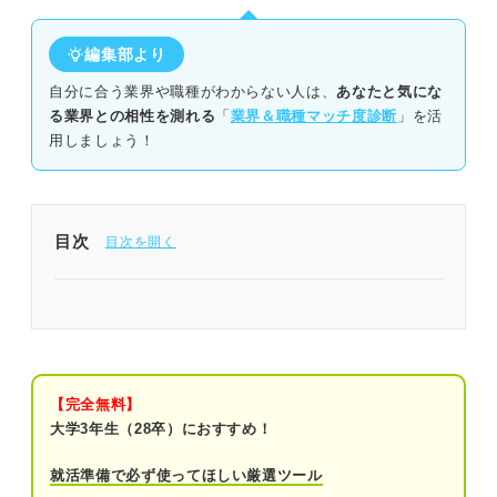
編集部より
自分に合う業界や職種がわからない人は、
あなたと気にな
る業界との相性を測れる
「
業界＆職種マッチ度診断
」を活
用しましょう！
目次
スペシャリスト・ゼネラリストの違いを表で解説！
働き方
求められること
【完全無料】
大学3年生（28卒）におすすめ！
給与・昇給幅
就活準備で必ず使ってほしい厳選ツール
仕事の例