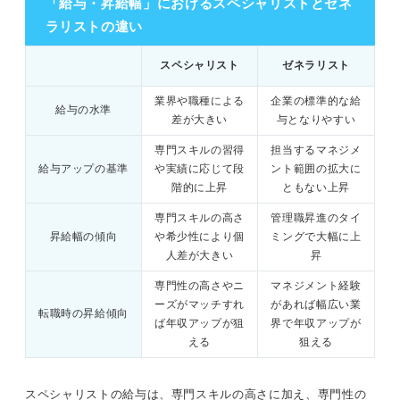
「給与・昇給幅」におけるスペシャリストとゼネ
ラリストの違い
スペシャリスト
ゼネラリスト
業界や職種による
企業の標準的な給
給与の水準
差が大きい
与となりやすい
専門スキルの習得
担当するマネジメ
給与アップの基準
や実績に応じて段
ント範囲の拡大に
階的に上昇
ともない上昇
専門スキルの高さ
管理職昇進のタイ
昇給幅の傾向
や希少性により個
ミングで大幅に上
人差が大きい
昇
専門性の高さやニ
マネジメント経験
ーズがマッチすれ
があれば幅広い業
転職時の昇給傾向
ば年収アップが狙
界で年収アップが
える
狙える
スペシャリストの給与は、専門スキルの高さに加え、専門性の