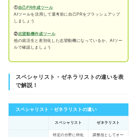
がかかる
①
自己PR作成ツール
ゼネラリストに向いている人
AIツールを活用して選考前に自己PRをブラッシュアップ
デメリット②：キャリアチェンジが難しい
しましょう
可能性がある
スペシャリスト・ゼネラリストどちらを目指すべきかはい
②
志望動機作成ツール
つ考えるべき？
突出した強みを示しづらい？ ゼネラリストとして
他の就活生と差別化した志望動機になっているか、AIツー
働くメリット・デメリット
ルで確認しましょう
専門性が高い分の大変さとは？ スペシャリストとして働
メリット①：早く出世できる可能性がある
くメリット・デメリット
メリット②：さまざまな人とかかわりなが
メリット①：特定業種で長く働きやすい
ら仕事ができる
スペシャリスト・ゼネラリストの違いを表
で解説！
メリット②：即戦力として評価されやすい
デメリット①：器用貧乏になりやすい
デメリット②：転職で具体的な強みを伝え
デメリット①：技術の習得には時間や費用がかかる
にくい
スペシャリスト・ゼネラリストの違い
デメリット②：キャリアチェンジが難しい可能性がある
実態も把握しよう！ 給与が上がりやすいのはスペ
スペシャリスト
ゼネラリスト
シャリスト？ ゼネラリスト？
突出した強みを示しづらい？ ゼネラリストとして働くメ
リット・デメリット
特定の分野に特化
調整役としてオー