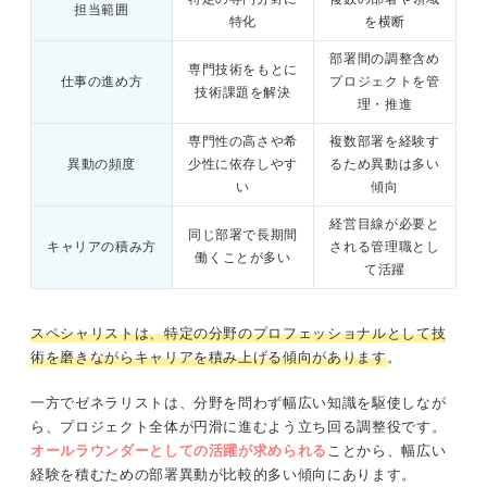
担当範囲
特化
を横断
部署間の調整含め
専門技術をもとに
仕事の進め方
プロジェクトを管
技術課題を解決
理・推進
専門性の高さや希
複数部署を経験す
異動の頻度
少性に依存しやす
るため異動は多い
い
傾向
経営目線が必要と
同じ部署で長期間
キャリアの積み方
される管理職とし
働くことが多い
て活躍
スペシャリストは、特定の分野のプロフェッショナルとして技
術を磨きながらキャリアを積み上げる傾向があります
。
一方でゼネラリストは、分野を問わず幅広い知識を駆使しなが
ら、プロジェクト全体が円滑に進むよう立ち回る調整役です。
オールラウンダーとしての活躍が求められる
ことから、幅広い
経験を積むための部署異動が比較的多い傾向にあります。