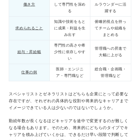
スペシャリストには負けない！ ゼネラリストが今
働き方
して専門性を深め
ルラウンダーに活
後も活躍するために必要なこと
る
躍する
メリット①：早く出世できる可能性がある
時代に合わせた価値観を持つ
知識や技術をもと
俯瞰的視点を持っ
メリット②：さまざまな人とかかわりながら仕事ができる
求められること
に成果・利益を生
てチームや組織を
持っている知識を常にアップデートする
み出す
まとめる
デメリット①：器用貧乏になりやすい
スペシャリストを支えることも意識する
専門性の高さや希
管理職への昇進で
給与・昇給幅
少性に依存しやす
デメリット②：転職で具体的な強みを伝えにくい
大幅に上がる
い
決めかねる人必見！ スペシャリストとゼネラリス
トを両立する方法とは
医師・エンジニ
総合職・企画職・
実態も把握しよう！ 給与が上がりやすいのはスペシャリ
仕事の例
ア・専門職など
管理職など
スト？ ゼネラリスト？
スペシャリストとゼネラリストのキャリアは大きく
異なる！ 適する働き方を目指そう
スペシャリストには負けない！ ゼネラリストが今後も活
スペシャリストとゼネラリストはどちらも企業にとって必要な
躍するために必要なこと
存在ですが、それぞれの具体的な役割や将来的なキャリアまで
イメージできている人は少ないのではないでしょうか。
時代に合わせた価値観を持つ
勤続年数が長くなるほどキャリアを途中で変更するのが難しく
なる場合もあります。そのため、将来的にどちらのタイプでキ
持っている知識を常にアップデートする
ャリアを積み上げていくかは、できるだけ早い段階で判断して