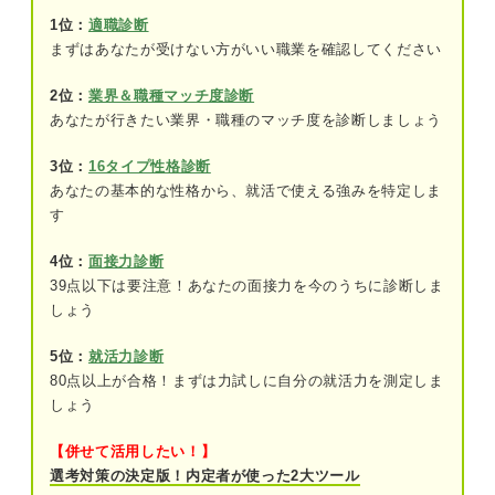
1位：
適職診断
元人事部が語る！ スペシャリスト・ゼネラリスト
まずはあなたが受けない方がいい職業を確認してください
それぞれのキャリアの実態
スペシャリスト・ゼネラリストの違いを表で解説！
2位：
業界＆職種マッチ度診断
どっちに適性があるか見極めよう！ スペシャリス
あなたが行きたい業界・職種のマッチ度を診断しましょう
働き方
トとゼネラリストに向いている人
3位：
16タイプ性格診断
スペシャリストに向いている人
求められること
あなたの基本的な性格から、就活で使える強みを特定しま
ゼネラリストに向いている人
す
給与・昇給幅
4位：
面接力診断
スペシャリスト・ゼネラリストどちらを目指すべき
仕事の例
39点以下は要注意！あなたの面接力を今のうちに診断しま
かはいつ考えるべき？
しょう
元人事部が語る！ スペシャリスト・ゼネラリストそれぞ
専門性が高い分の大変さとは？ スペシャリストと
れのキャリアの実態
5位：
就活力診断
して働くメリット・デメリット
80点以上が合格！まずは力試しに自分の就活力を測定しま
メリット①：特定業種で長く働きやすい
しょう
どっちに適性があるか見極めよう！ スペシャリストとゼ
ネラリストに向いている人
メリット②：即戦力として評価されやすい
【併せて活用したい！】
選考対策の決定版！内定者が使った2大ツール
デメリット①：技術の習得には時間や費用
スペシャリストに向いている人