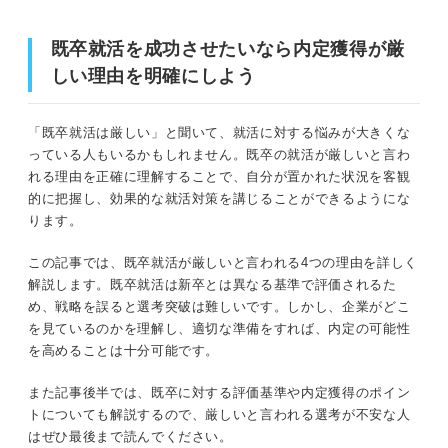
②既卒期間の過ごし方
既卒就活を成功させたいなら内定獲得が厳
③既卒期間中に得た学び
既卒就活を成功させたいなら内定獲得が厳しい理由を明確
しい理由を明確にしよう
にしよう
④就職の実現に向けた意思
「既卒就活は厳しい」と聞いて、就活に対する悩みが大きくな
できることから実践しよう！ 厳しい既卒就活を突
新卒より不利？ 既卒就活が厳しいと言われる4つの理由
っている人もいるかもしれません。既卒の就活が厳しいと言わ
破するポイント6選
れる理由を正確に理解することで、自分が置かれた状況を客観
①日本の就活市場では新卒採用を優先する傾向にあるため
①既卒になった理由を簡潔に説明できるよ
的に把握し、効果的な就活対策を講じることができるようにな
うにする
ります。
②企業から就業意欲が低いと思われるため
②既卒期間におこなっていたことを整理す
この記事では、既卒就活が厳しいと言われる4つの理由を詳しく
③実務で活かせるスキルや経験が少ないため
る
解説します。既卒就活は新卒とは異なる基準で評価されるた
め、戦略を誤ると選考突破は難しいです。しかし、企業がどこ
③既卒就活に強いエージェントに登録する
④大学のキャリアセンターを利用しにくく就活の相談相手が少
を見ているのかを理解し、適切な準備をすれば、内定の可能性
ないため
を高めることは十分可能です。
④志望分野に活かせる資格やスキルを身に
付ける
また記事後半では、既卒に対する評価基準や内定獲得のポイン
データで確認！ 2023年度の既卒就活の内定率
トについても解説するので、厳しいと言われる選考が不安な人
⑤採用枠が少ないため幅広い業界・業種に
はぜひ最後まで読んでください。
興味を持つ