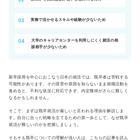
関連Q&A
実務で活かせるスキルや経験が少ないため
アピールして差別化を図ろう！ 既卒ならではの強み
大学のキャリアセンターを利用しにくく就活の相
空白期間で得た自己成長やスキル
談相手が少ないため
挫折を乗り越えた経験
キャリアコンサルタントが解説！ 既卒就活で内定を獲得
新卒採用を中心におこなう日本の就活では、既卒者は苦戦する
した成功事例
可能性があります。その背景や原因を知らないまま就職活動を
進めると、不利な状況に対応できず、内定獲得がさらに難しく
プロが解説！ 既卒が就活終盤からでも内定を獲得する方
なるかもしれません。
法
そこで、まずは既卒就活が厳しいと言われる理由を解説しま
す。自分に合った戦略を立てるための第一歩として、なぜ既卒
空白期間があるからこその強みを活かして厳しい既卒就活
就活が難しいのかを把握しましょう。
を乗り越えよう
そもそも既卒についての理解が浅い人は、こちらの記事を読ん