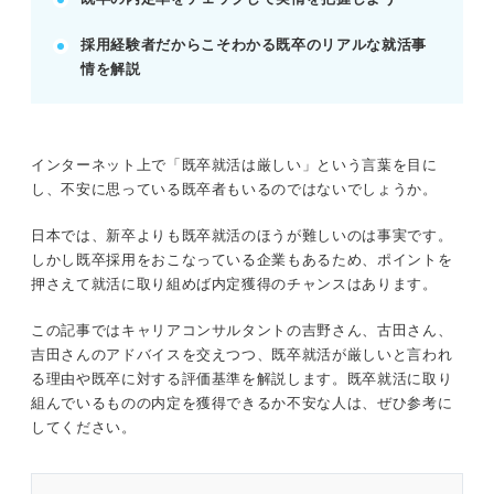
例：「準備不足の反省を活かし、自己分析や業界研
究に注力した」
採用経験者だからこそわかる既卒のリアルな就活事
情を解説
記事の該当箇所を見る
既卒就活を成功させたいなら内定獲得が厳しい
理由を明確にしよう
インターネット上で「既卒就活は厳しい」という言葉を目に
新卒より不利？ 既卒就活が厳しいと言われる4
し、不安に思っている既卒者もいるのではないでしょうか。
つの理由
データで確認！ 2023年度の既卒就活の内定率
日本では、新卒よりも既卒就活のほうが難しいのは事実です。
当てはまったら厳しいかも！ 既卒就活で内定
しかし既卒採用をおこなっている企業もあるため、ポイントを
獲得が難しい人の4つの特徴
押さえて就活に取り組めば内定獲得のチャンスはあります。
この記事ではキャリアコンサルタントの吉野さん、古田さん、
※AIの特性上、間違いが含まれている場合があります。記事本文
吉田さんのアドバイスを交えつつ、既卒就活が厳しいと言われ
と併せてご確認ください。
る理由や既卒に対する評価基準を解説します。既卒就活に取り
組んでいるものの内定を獲得できるか不安な人は、ぜひ参考に
してください。