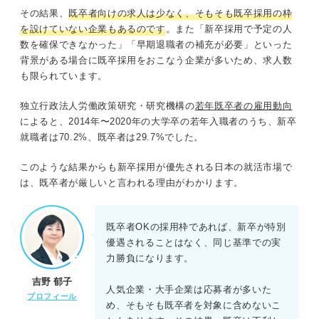
その結果、
既卒者向けの求人は少なく、そもそも既卒採用の枠
を設けていない企業もあるのです
。また「新卒採用で予定の人
数を確保できなかった」「早期退職者の補充が必要」といった
背景がある場合に既卒採用をおこなう企業が多いため、求人数
も限られています。
独立行政法人労働政策研究・研究機構の
若年既卒者の雇用動向
によると、2014年〜2020年の大学卒の若年入職者のうち、新卒
就職者は70.2%、既卒者は29.7%でした。
このような結果からも新卒採用が優先される日本の就活市場で
は、既卒者が厳しいと言われる理由がわかります。
既卒者OKの採用枠であれば、新卒が特別
優遇されることはなく、同じ基準での実
力勝負になります。
吉野 郁子
人気企業・大手企業は応募者が多いた
プロフィール
め、そもそも既卒者を対象に含めないこ