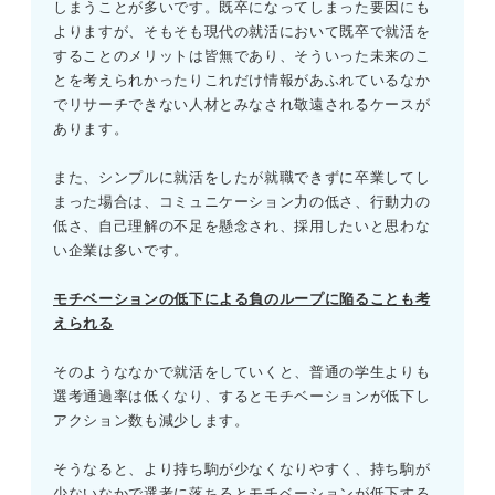
しまうことが多いです。既卒になってしまった要因にも
よりますが、そもそも現代の就活において既卒で就活を
することのメリットは皆無であり、そういった未来のこ
とを考えられかったりこれだけ情報があふれているなか
でリサーチできない人材とみなされ敬遠されるケースが
あります。
また、シンプルに就活をしたが就職できずに卒業してし
まった場合は、コミュニケーション力の低さ、行動力の
低さ、自己理解の不足を懸念され、採用したいと思わな
い企業は多いです。
モチベーションの低下による負のループに陥ることも考
えられる
そのようななかで就活をしていくと、普通の学生よりも
選考通過率は低くなり、するとモチベーションが低下し
アクション数も減少します。
そうなると、より持ち駒が少なくなりやすく、持ち駒が
少ないなかで選考に落ちるとモチベーションが低下する