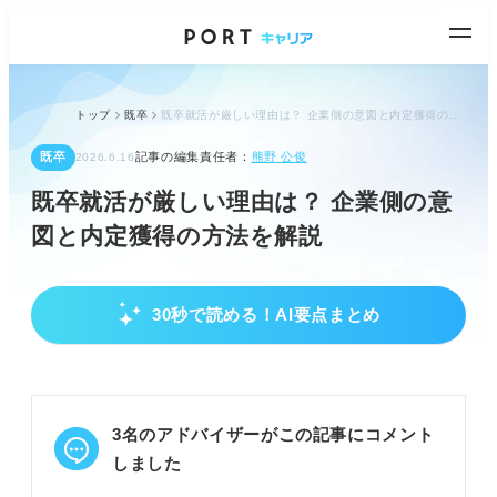
トップ
既卒
既卒就活が厳しい理由は？ 企業側の意図と内定獲得の方法を解説
既卒
記事の編集責任者：
熊野 公俊
2026.6.16
既卒就活が厳しい理由は？ 企業側の意
図と内定獲得の方法を解説
30秒で読める！AI要点まとめ
既卒就活の現状と企業評価のポイント
新卒優先の市場で求人が限られるため厳しい。
就業意欲や人物面を懸念される傾向がある。
ポテンシャルだけでなくスキルや経験が求められ
3名のアドバイザーがこの記事にコメント
る。
しました
POINT：2023年度の既卒内定率は34.8%と新卒より
大幅に低い。