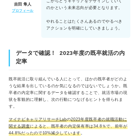
こからどうキャリアをデザインしていく
吉田 隼人
のかという未来志向が必要となります。
プロフィール
やれることはたくさんあるのでやるべき
アクションを明確にしていきましょう。
データで確認！ 2023年度の既卒就活の内
定率
既卒就活に取り組んでいる人にとって、ほかの既卒者がどのよ
うな結果を出しているのか気になるのではないでしょうか。既
卒者の内定率に関するデータを確認することで、就活市場の現
状を客観的に理解し、次の行動につなげるヒントを得られま
す。
マイナビキャリアリサーチLab
の
2023年度既卒者の就職活動に
関する調査
によると、既卒者の内定保有率は34.8％で、前年が
44.8%だったので10%減少しています
。