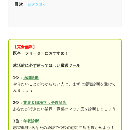
目次
既卒就活を成功させたいなら内定獲得が厳しい理由
を明確にしよう
新卒より不利？ 既卒就活が厳しいと言われる4つの
理由
【完全無料】
既卒・フリーターにおすすめ！
①日本の就活市場では新卒採用を優先する
傾向にあるため
就活前に必ず使ってほしい厳選ツール
②企業から就業意欲が低いと思われるため
1位：
適職診断
やりたいことがわからない人は、まずは適職診断を受けて
③実務で活かせるスキルや経験が少ないた
みましょう
め
2位：
業界＆職種マッチ度診断
④大学のキャリアセンターを利用しにくく
あなたが行きたい業界・職種のマッチ度を診断しましょう
就活の相談相手が少ないため
3位：
年収診断
データで確認！ 2023年度の既卒就活の内定率
志望職種×あなたの経験で今後の想定年収を確かめよう！