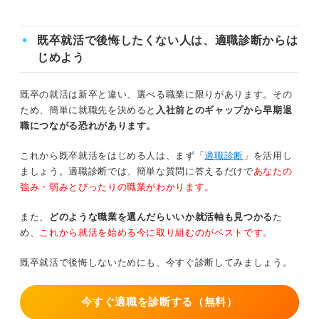
当てはまったら厳しいかも！ 既卒就活で内定獲得が難し
い人の4つの特徴
⑥経験を積んだ後に転職する道もあること
を理解する
既卒就活で後悔したくない人は、適職診断からは
関連Q&A
じめよう
関連Q&A
大手に絞ってエントリーしている
既卒の就活は新卒と違い、選べる職業に限りがあります。その
アピールして差別化を図ろう！ 既卒ならではの強
ため、簡単に就職先を決めると
入社前とのギャップから早期退
②誰にも相談せずに1人で対策をしている
み
職につながる恐れがあります。
③既卒であることをネガティブに捉え過ぎている
空白期間で得た自己成長やスキル
これから既卒就活をはじめる人は、まず「
適職診断
」を活用し
挫折を乗り越えた経験
ましょう。適職診断では、簡単な質問に答えるだけで
あなたの
④既卒就活が不利であることを客観的に把握できていない
強み・弱みとぴったりの職業がわかります。
キャリアコンサルタントが解説！ 既卒就活で内定
本当に厳しい？ 既卒のリアルな就活事情を採用経験者が
また、
どのような職業を選んだらいいか就活軸も見つかる
た
を獲得した成功事例
解説
め、
これから就活を始める今に取り組むのがベストです。
プロが解説！ 既卒が就活終盤からでも内定を獲得
既卒就活で後悔しないためにも、今すぐ診断してみましょう。
何を見られている？ 既卒に対する4つの評価基準
する方法
空白期間があるからこその強みを活かして厳しい既
①既卒になった理由
今すぐ適職を診断する（無料）
卒就活を乗り越えよう