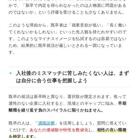
かで、「新卒で内定を得られなかったのは人物面に問題がある
のではないか」という評価を受けることも少なくありません。
このような理由から、既卒者は「就業意欲が低い」「長く働い
てくれないかもしれない」といった先入観を持たれやすいので
す。このようなマイナスイメージを払拭するのは容易ではない
ため、結果的に既卒就活が厳しいとされる一因になっていま
す。
入社後のミスマッチに苦しみたくない人は、まず
は自分に合う仕事を把握しよう
既卒の就活は新卒時と異なり、選択肢が限定されます。焦って
適性のない企業に入社すると、現場とのギャップに悩み、
早期
離職を繰り返す負のスパイラルに陥りかねません。
既卒の人は、「
適職診断
」を活用しましょう。質問に答えてい
くだけで、
あなたの価値観や特性を数値化
し、
相性の良い職種
を特定します
。