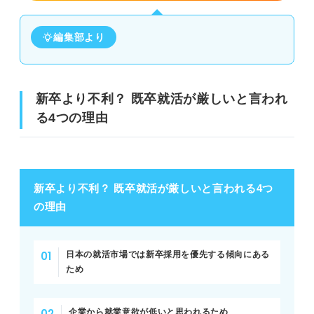
②既卒期間の過ごし方
編集部より
③既卒期間中に得た学び
④就職の実現に向けた意思
新卒より不利？ 既卒就活が厳しいと言われ
できることから実践しよう！ 厳しい既卒就活を突破する
る4つの理由
ポイント6選
①既卒になった理由を簡潔に説明できるようにする
②既卒期間におこなっていたことを整理する
新卒より不利？ 既卒就活が厳しいと言われる4つ
の理由
③既卒就活に強いエージェントに登録する
④志望分野に活かせる資格やスキルを身に付ける
日本の就活市場では新卒採用を優先する傾向にある
ため
⑤採用枠が少ないため幅広い業界・業種に興味を持つ
⑥経験を積んだ後に転職する道もあることを理解する
企業から就業意欲が低いと思われるため