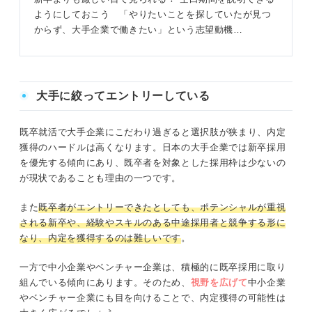
ようにしておこう 「やりたいことを探していたが見つ
からず、大手企業で働きたい」という志望動機…
大手に絞ってエントリーしている
既卒就活で大手企業にこだわり過ぎると選択肢が狭まり、内定
獲得のハードルは高くなります。日本の大手企業では新卒採用
を優先する傾向にあり、既卒者を対象とした採用枠は少ないの
が現状であることも理由の一つです。
また
既卒者がエントリーできたとしても、ポテンシャルが重視
される新卒や、経験やスキルのある中途採用者と競争する形に
なり、内定を獲得するのは難しいです
。
一方で中小企業やベンチャー企業は、積極的に既卒採用に取り
組んでいる傾向にあります。そのため、
視野を広げて
中小企業
やベンチャー企業にも目を向けることで、内定獲得の可能性は