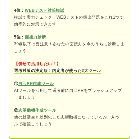
当てはまったら厳しいかも！ 既卒就活で内定獲得
4位：
WEBテスト対策模試
が難しい人の4つの特徴
模試で実力チェック！WEBテストの頻出問題をこれ1つで
関連Q&A
効率的に対策できます
大手に絞ってエントリーしている
5位：
面接力診断
39点以下は要注意！あなたの面接力を今のうちに診断しま
②誰にも相談せずに1人で対策をしている
しょう
③既卒であることをネガティブに捉え過ぎ
【併せて活用したい！】
ている
選考対策の決定版！内定者が使った2大ツール
④既卒就活が不利であることを客観的に把
①
自己PR作成ツール
握できていない
AIツールを活用して選考前に自己PRをブラッシュアップ
しましょう
本当に厳しい？ 既卒のリアルな就活事情を採用経
験者が解説
②
志望動機作成ツール
他の就活生と差別化した志望動機になっているか、AIツー
何を見られている？ 既卒に対する4つの評価基準
ルで確認しましょう
①既卒になった理由