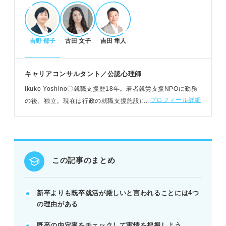
内定獲得へ！既卒就活を突破する対策
吉野 郁子
古田 文子
吉田 隼人
既卒になった理由と空白期間の過ごし方を整理す
る。
既卒就活に強いエージェントを活用し相談相手を見
キャリアコンサルタント／公認心理師
つける。
Ikuko Yoshino〇就職支援歴18年。若者就労支援NPOに勤務
志望分野に活かせる資格やスキルを身に付ける。
プロフィール詳細
の後、独立。現在は行政の就職支援施設にて、学生/既卒/フリ
POINT：焦らず幅広い業界・業種に目を向け、経験
ーター/ニート/ひきこもり/女性などを対象に相談やセミナー
を積む視点も持つ。
講師を担当
既卒だからこそ活かせる強みと成功の秘訣
この記事のまとめ
空白期間で得た自己成長やスキルを具体的に伝え
る。
挫折を乗り越えた経験をポジティブにアピールす
新卒よりも既卒就活が厳しいと言われることには4つ
る。
の理由がある
孤独感を解消し、生活リズムを整え行動し続ける。
既卒の内定率をチェックして実情を把握しよう