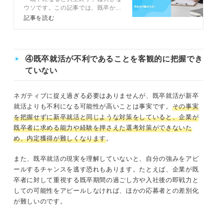
逆転法とは
ウソです。この記事では、既卒から
理想の企業へ就職するための方法に
記事を読む
ついて、キャリアコンサルタントの
アドバイスを交えつつ解説します。
既卒でも人生は逆転可能なので、前
向きに行動を起こしましょう。
④既卒就活が不利であることを客観的に把握でき
ていない
ネガティブに捉え過ぎる必要はありませんが、既卒就活が新卒
就活よりも不利になる可能性が高いことは事実です。
その事実
を把握せずに新卒就活と同じような対策をしていると、企業が
既卒者に求める能力や経験を押さえた選考対策ができないた
め、内定獲得が難しくなります
。
また、既卒就活の現実を理解していないと、自分の強みをアピ
ールするチャンスを逃す恐れもあります。たとえば、企業が既
卒者に対して重視する既卒期間の過ごし方や入社後の即戦力と
しての可能性をアピールしなければ、ほかの応募者との差別化
が難しいのです。