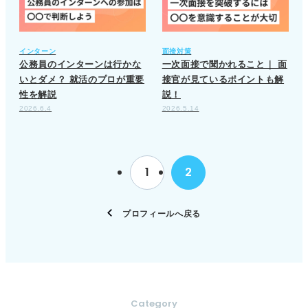
インターン
面接対策
公務員のインターンは行かな
一次面接で聞かれること｜ 面
いとダメ？ 就活のプロが重要
接官が見ているポイントも解
性を解説
説！
2026.6.4
2026.5.14
1
2
プロフィールへ戻る
Category