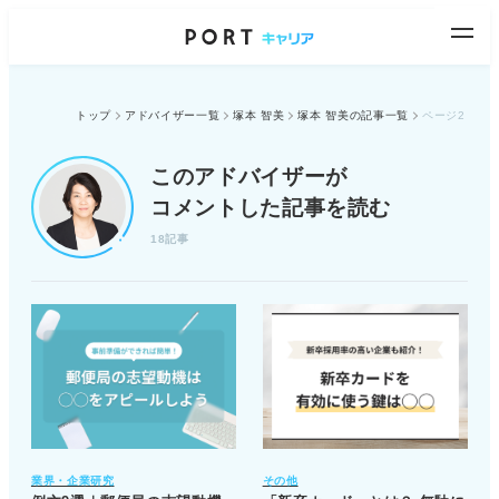
トップ
アドバイザー一覧
塚本 智美
塚本 智美の記事一覧
ページ2
このアドバイザーが
コメントした記事を読む
18記事
業界・企業研究
その他