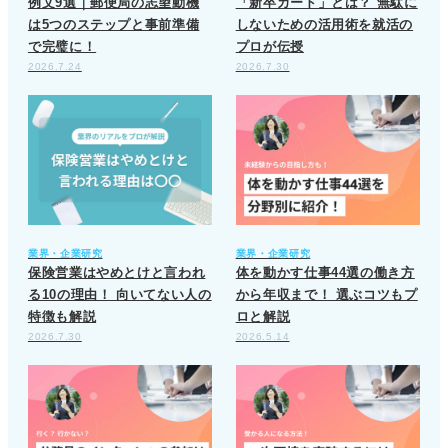
例文9選｜郵便局の志望動機
「新卒カード」とは？ 無駄に
は5つのステップと事前準備
しないための活用術を就活の
で完璧に！
プロが伝授
2026.7.24
2026.7.30
業界・企業研究
業界・企業研究
保険営業はやめとけと言われ
体を動かす仕事44選の働き方
る10の理由！ 向いてない人の
から年収まで！ 選ぶコツもプ
特徴も解説
ロと解説
2026.7.30
2026.5.14