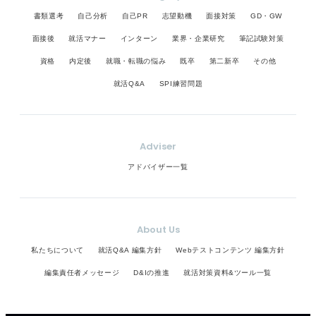
書類選考
自己分析
自己PR
志望動機
面接対策
GD・GW
面接後
就活マナー
インターン
業界・企業研究
筆記試験対策
資格
内定後
就職・転職の悩み
既卒
第二新卒
その他
就活Q&A
SPI練習問題
Adviser
アドバイザー一覧
About Us
私たちについて
就活Q&A 編集方針
Webテストコンテンツ 編集方針
編集責任者メッセージ
D&Iの推進
就活対策資料&ツール一覧