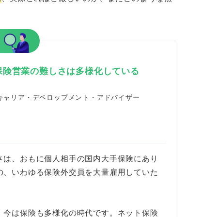
。
ある人
！
続けられる人
保険営業の難しさは多様化している
悟を持って仕事に臨める人
キャリア・デベロップメント・アドバイザー
みを引き出せる人
ェックリスト
か
さは、おもに個人相手の国内大手保険にあり
どペナルティがあるのか
の、いわゆる保険外交員を大量雇用していた
か
、今は保険も多様化の時代です。ネット保険