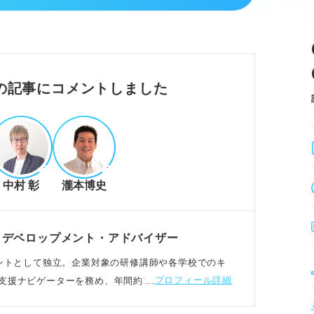
休日出勤が常態化しやすい。
全歩合制による収入の不安定さがある。
族・知人への営業プレッシャーがある。
自己研鑽とストレス耐性が求められる環境で
の記事にコメントしました
つのメリット
中村 彰
瀧本博史
につき、他業界でも通用する。
代からでも高水準の収入を目指せる。
深まり、顧客から直接感謝される。
・デベロップメント・アドバイザー
自分自身の人生設計にも役立つ知識を得られ
サルタントとして独立。企業対象の研修講師や各学校でのキ
プロフィール詳細
援ナビゲーターを務め、年間約3,000名の相談を受