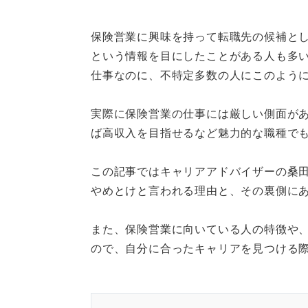
保険営業に向いている人の特徴と
保険営業に興味を持って転職先の候補と
精神的・体力的にタフで、目標達
という情報を目にしたことがある人も多
顧客の悩みを引き出す傾聴力と、
仕事なのに、不特定多数の人にこのよう
企業選びでは、休職・離職率やノ
POINT：安定志向やプライベー
実際に保険営業の仕事には厳しい側面が
です。
ば高収入を目指せるなど魅力的な職種で
この記事ではキャリアアドバイザーの桑
記事の該当箇所を見る
やめとけと言われる理由と、その裏側に
保険営業はやめとけと言われる理
保険営業として働くメリット
また、保険営業に向いている人の特徴や
保険営業に向いていない人の特
ので、自分に合ったキャリアを見つける
保険営業に向いている人の特徴