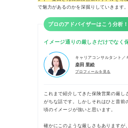
で魅力があるのかを深掘りしていきます
体力的にタフな人
笑顔や第一印象に自信が
プロのアドバイザーはこう分析
向上心が高くて常に学び
イメージ通りの厳しさだけでなく
目標達成に向けて強い覚
キャリアコンサルタント／
傾聴力があって顧客の悩
桒田 里絵
プロフィールを見る
働きやすい企業かを見極めるチ
休職・離職率が高くない
これまで紹介してきた保険営業の厳し
ノルマ未達による減給な
がちな話です。しかしそれはひと昔前
頃のイメージが強いと思います。
顧客から信頼されている
確かにこのような厳しさもありますが