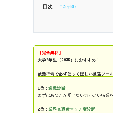
※AIの特性上、間違いが含まれている場合があ
目次
【専門家が回答】「保険営業は
保険営業はやめとけと言われる
①厳しいノルマを課され
【完全無料】
②未達成の場合は残業・
大学3年生（28卒）におすすめ！
③仕事にかかる経費を自
就活準備で必ず使ってほしい厳選ツー
④収入が不安定になりや
1位：
適職診断
⑤転職初期は親戚や友人
まずはあなたが受けない方がいい職業
⑥ノルマ達成のために自
2位：
業界＆職種マッチ度診断