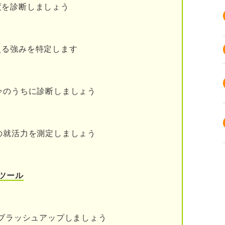
度を診断しましょう
スが厳しくて禁止されている行為が多い
争が激化している
える強みを特定します
センティブを返金しなければならない
染症を経て知人から顧客を紹介してもらいにくく
今のうちに診断しましょう
の就活力を測定しましょう
て多様な業界で通用する営業力が身に付く
ては高収入を目指せる
ツール
が身に付けられる
することによって顧客から感謝される
をブラッシュアップしましょう