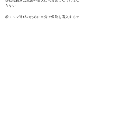
⑤転職初期は親戚や友人にも営業しなければな
らない
⑥ノルマ達成のために自分で保険を購入するケ
ースもある
⑦法律やコンプライアンスが厳しくて禁止され
ている行為が多い
⑧需要の低下によって競争が激化している
⑨短期解約になるとインセンティブを返金しな
ければならない
⑩新型コロナウイルス感染症を経て知人から顧
客を紹介してもらいにくくなった
保険営業として働くメリット
①無形商材の販売によって多様な業界で通用す
る営業力が身に付く