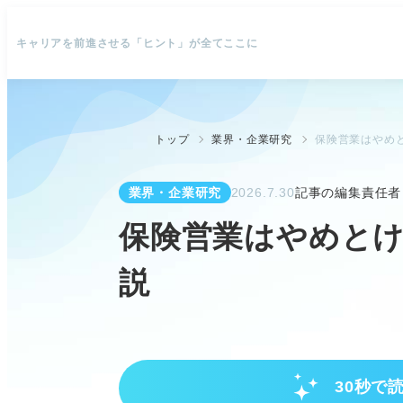
キャリアを前進させる「ヒント」が全てここに
トップ
業界・企業研究
保険営業はやめと
業界・企業研究
2026.7.30
記事の編集責任者
保険営業はやめとけ
説
30秒で
保険営業が「やめとけ」と言われ