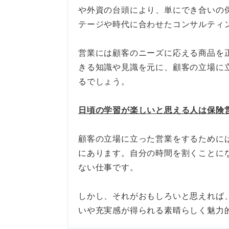
保険営業以外のおすすめの選択
や外資の台頭により、単にでき合いの
その他商材の営業職
テージや時代に合わせたコンサルティ
マーケティング職
営業には顧客のニーズに応える商品を
きる知識や見識を元に、顧客の立場に
経理職
るでしょう。
コンサルタント
日頃の学習が楽しいと思える人は保険
保険営業はやめとけと言われる
顧客の立場に立った営業をするために
にあります。自分の時間を割くことに
ない仕事です。
しかし、それがおもしろいと思えれば
いや充実感が得られる素晴らしく魅力