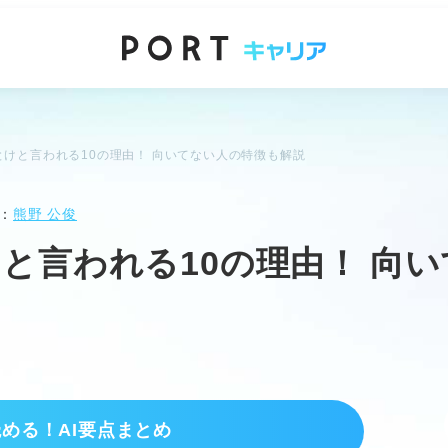
けと言われる10の理由！ 向いてない人の特徴も解説
：
熊野 公俊
と言われる10の理由！ 向
読める！AI要点まとめ
る厳しい現実とノルマ