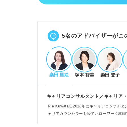
厳しいノルマ達成のため、残業や
交通費などの経費自己負担や、完
コンプライアンスの厳格化や、親
POINT：競争激化により、常に
5名のアドバイザーがこ
す。
厳しい環境だからこそ得られる5
桒田 里絵
塚本 智美
柴田 登子
無形商材を売る高度な提案力が身
インセンティブ制度により、20
金融やライフプランの専門知識が
キャリアコンサルタント／キャリア
例：資産運用や住宅ローンなど、
Rie Kuwata〇2018年にキャリアコン
る。
ャリアカウンセラーを経てハローワーク就職支
けている