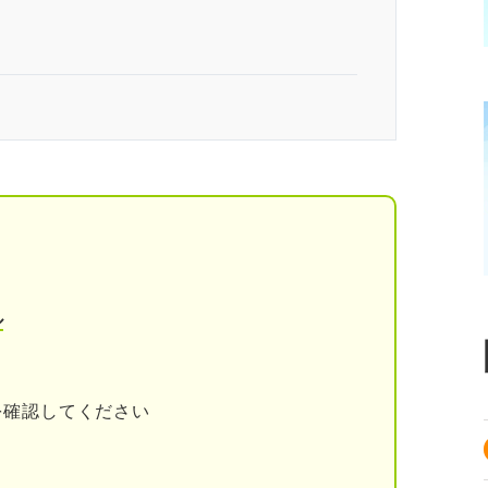
ります。記事本文と併せてご確認ください。
やめとけ」は本当？
理由10選
る
休日出勤になりやすい
分で負担するケースが多い
ル
すい
にも営業しなければならない
を確認してください
分で保険を購入するケースもある