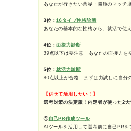
あなたが行きたい業界・職種のマッチ
⑦法律やコンプライアン
⑧需要の低下によって競
3位：
16タイプ性格診断
あなたの基本的な性格から、就活で使
⑨短期解約になるとイン
4位：
面接力診断
⑩新型コロナウイルス感
なった
39点以下は要注意！あなたの面接力を
保険営業として働くメリット
5位：
就活力診断
80点以上が合格！まずは力試しに自分
①無形商材の販売によっ
②インセンティブによっ
【併せて活用したい！】
選考対策の決定版！内定者が使った2大
③働きながら金融の知識
①
自己PR作成ツール
④経済的な面でサポート
AIツールを活用して選考前に自己PR