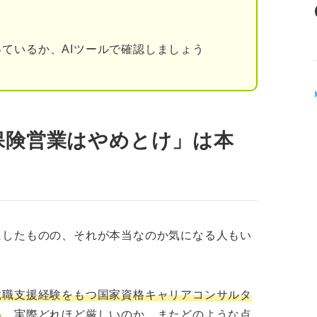
多いため国外で働くチャンスが多い
徴
ているか、AIツールで確認しましょう
りたい人
得意でない人
保険営業はやめとけ」は本
最優先にしたい人
にしたものの、それが本当なのか気になる人もい
就職支援経験をもつ国家資格キャリアコンサルタ
ある人
ね
、実際どれほど厳しいのか、またどのような点