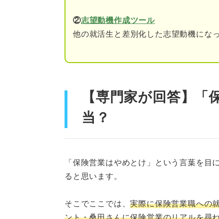
⑤海外に進出する企業が
②
志望動機作成ツール
保険営業に向いていない人の特
他の就活生と差別化した志望動機になっ
①安定した給料を受け取
②コミュニケーションが
【専門家が回答】「
③プライベートの時間を
当？
④ストレス耐性が低い人
⑤勉強を継続できない人
「保険営業はやめとけ」という言葉を目
⑥ルールを守れない人
ると思います。
保険営業に向いている人の特徴
そこでここでは、
実際に保険営業職への
メンタルの強さに自信が
ント・桑田さんに保険営業のリアルを尋