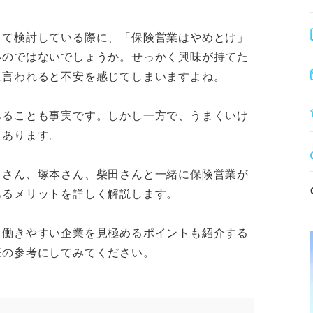
働きやすい企業の見極め
して検討している際に、「保険営業はやめとけ」
成への強い覚悟がある人が向いている。
いのではないでしょうか。せっかく興味が持てた
学び続ける向上心が不可欠である。
に言われると不安を感じてしまいますよね。
ルマ未達時のペナルティを必ず確認する。
ト最優先の人には、精神的な負担が大きい職種
あることも事実です。しかし一方で、うまくいけ
もあります。
田さん、塚本さん、柴田さんと一緒に保険営業が
あるメリットを詳しく解説します。
由10選
、働きやすい企業を見極めるポイントも紹介する
徴
際の参考にしてみてください。