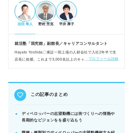
志望動機作成の具体的なステップと例文
吉田 隼人
野村 芳克
平井 厚子
志望理由を明確にし、企業を選んだ理由を考える。
自己分析でディベロッパーで活かせる強みを見つけ
る。
就活塾「我究館」副館長／キャリアコンサルタント
企業の理念と自身のビジョンの一致点を見つけ貢献
Hayato Yoshida〇東証一部上場の人材会社で入社2年半で支
策を示す。
プロフィール詳細
店長に抜擢。これまで3,000名以上のキャリアを支援。現在
例：5年後、10年後の具体的なキャリア目標を設定
はベストセラー書籍「絶対内定」シリーズを監修する我究館
し伝えよう。
で副館長として従事
プロが教える作成のコツと注意点
この記事のまとめ
地域活性化への関心は、なぜ関心を持ったか実体験
で語る。
大手と中小でアピールするポイントを書き分ける。
ディベロッパーの志望動機には街づくりへの情熱や
単なる興味ではなく、貢献策やキャリアプランを示
長期的なビジョンをを盛り込もう
す。
職種・種類別でディベロッパーの志望動機例文を紹