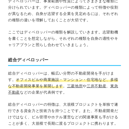
ディベロッパーは、事業範囲や性質によってさまざまな種類に
分けられています。ディベロッパーの種類によって特徴や役割
が異なるため、自身が志望する企業を見定めるには、それぞれ
の種類の違いを理解しておくことが大切です。
ここではディベロッパーの種類を解説していきます。志望動機
を書くことを想定しながら、それぞれの種類を自身の適性やキ
ャリアプランと照らし合わせていきましょう。
総合ディベロッパー
総合ディベロッパーは、幅広い分野の不動産開発を手がけま
す。
オフィスビルや商業施設・マンション・住宅地など、多様
な不動産開発事業を展開します
。
三菱地所
や
三井不動産
、
東急
不動産
などの企業が代表例です。
総合ディベロッパーの特徴は、大規模プロジェクトを単独で遂
行できる資金力と技術力を持つことです。また、不動産開発だ
けではなく、ビル管理やホテル運営などの関連事業も手がける
ことが多く、大規模で長期に渡るプロジェクトに携わります。