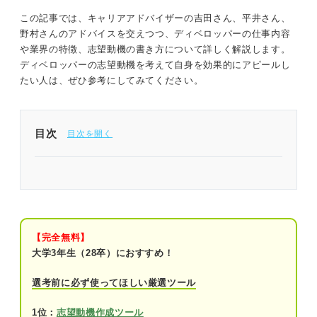
この記事では、キャリアアドバイザーの吉田さん、平井さん、
野村さんのアドバイスを交えつつ、ディベロッパーの仕事内容
や業界の特徴、志望動機の書き方について詳しく解説します。
ディベロッパーの志望動機を考えて自身を効果的にアピールし
たい人は、ぜひ参考にしてみてください。
目次
ディベロッパーの志望動機では街づくりへの情熱と
長期的ビジョンを示そう
まずはここから！ ディベロッパーの基本情報
【完全無料】
ディベロッパーとは
大学3年生（28卒）におすすめ！
ビジネスモデル
選考前に必ず使ってほしい厳選ツール
おもな事業内容
1位：
志望動機作成ツール