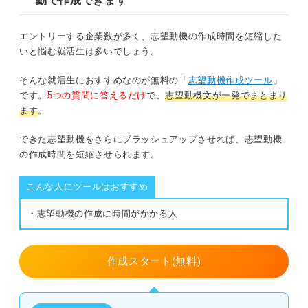
動で作成できます
理解を示して内定獲得を目指そう！
④どのように事業に貢献できるか考える
エントリーする企業数が多く、志望動機の作成時間を短縮した
いと悩む就活生は多いでしょう。
⑤ディベロッパー業界におけるキャリアの目標を考える
そんな就活生におすすめなのが無料の「
志望動機作成ツール
」
職種・種類別！ディベロッパーの志望動機例文8選
です。
5つの質問に答えるだけ
で、
志望動機文が一発でまとまり
ます
。
総合ディベロッパーの志望動機例文
できた志望動機をさらにブラッシュアップさせれば、志望動機
の作成時間を短縮させられます。
専門ディベロッパーの志望動機例文
公的ディベロッパーの志望動機例文
こんな人にツールはおすすめ
・志望動機の作成に時間がかかる人
キャリアコンサルタントに聞く！ ディベロッパーの志望
動機を書くコツ
作成スタート(無料)
地域活性化や街づくりへの関心の表現方法
大手と中小ディベロッパーで志望動機の書き方の違い