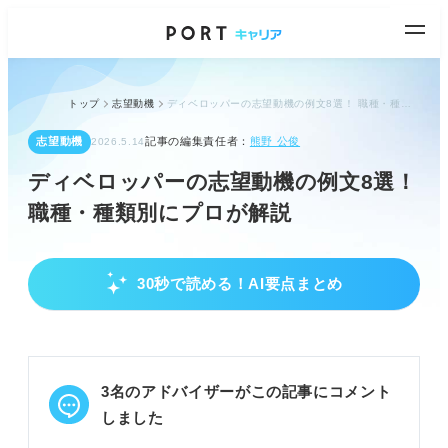
トップ
志望動機
ディベロッパーの志望動機の例文8選！ 職種・種類別にプロが解説
志望動機
記事の編集責任者：
熊野 公俊
2026.5.14
ディベロッパーの志望動機の例文8選！
職種・種類別にプロが解説
30秒で読める！AI要点まとめ
ディベロッパー志望動機の基本と評価ポイント
企業理念と自身の街づくりビジョンを一致させる。
ディベロッパーの事業内容と種類を理解する。
自身の強みを仕事への貢献と結びつけてアピールす
3名のアドバイザーがこの記事にコメント
る。
しました
POINT：チームワーク力や決断力など、評価される
強みを把握しよう。