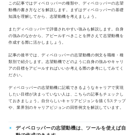
この記事ではディベロッパーの種類や、ディベロッパーの志望
の志望動機を書くコツ
動機の書き方などを解説します。まずはディベロッパーの基礎
マネジメント力
地域活性化や街づくりへの関心の表現方法
知識を理解してから、志望動機を考えましょう。
決断力
大手と中小ディベロッパーで志望動機の書
またディベロッパーで評価されやすい強みも解説します。自身
き方の違い
の強みのなかから、アピールすべきことを押さえて志望動機を
英語力
作成する際に活かしましょう。
ディベロッパーの志望動機で環境問題や
SDGsへの取り組みに触れるか
行動力
記事の後半では、ディベロッパーの志望動機の例文を職種・種
類別で紹介します。志望動機でどのように自身の強みやキャリ
コミュニケーション能力
ディベロッパーの志望動機を考える際の注意点
アの目標をアピールすればいいか考える際の参考にしてみてく
ださい。
単なる不動産への興味だけをアピールしな
交渉力
い
ディベロッパーの志望動機に記載できるようなキャリアで実現
5ステップ！ディベロッパーの志望動機の書き方
したい目標が決まっていない人は、こちらの記事もチェックし
都市計画や環境配慮などの社会貢献の視点
ておきましょう。自分らしいキャリアビジョンを描く5ステップ
を盛り込む
①ディベロッパーの志望理由を明確にする
や、業界別のキャリアビジョンの回答例文を解説しています。
特定のプロジェクトだけではなくディベロ
ッパーの理念に共感する
②自己分析でディベロッパーで活かせる自身の強みを把握する
ディベロッパーの志望動機は、ツールを使えば自
③企業の開発理念と自身のビジョンが一致する点を見つける
ディベロッパーの志望動機では企業の開発理念への