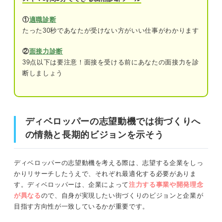
①
適職診断
②自己分析でディベロッパーで活かせる自
たった30秒であなたが受けない方がいい仕事がわかります
身の強みを把握する
ディベロッパーの志望動機では街づくりへの情熱と長期的
ビジョンを示そう
③企業の開発理念と自身のビジョンが一致
②
面接力診断
する点を見つける
39点以下は要注意！面接を受ける前にあなたの面接力を診
まずはここから！ ディベロッパーの基本情報
断しましょう
④どのように事業に貢献できるか考える
ディベロッパーとは
⑤ディベロッパー業界におけるキャリアの
目標を考える
ビジネスモデル
ディベロッパーの志望動機では街づくりへ
の情熱と長期的ビジョンを示そう
職種・種類別！ディベロッパーの志望動機例文8選
おもな事業内容
総合ディベロッパーの志望動機例文
種類
ディベロッパーの志望動機を考える際は、志望する企業をしっ
専門ディベロッパーの志望動機例文
かりリサーチしたうえで、それぞれ最適化する必要がありま
す。ディベロッパーは、企業によって
注力する事業や開発理念
エピソードに盛り込もう！ ディベロッパーで評価されや
公的ディベロッパーの志望動機例文
が異なる
ので、自身が実現したい街づくりのビジョンと企業が
すい強み
目指す方向性が一致しているかが重要です。
キャリアコンサルタントに聞く！ ディベロッパー
チームワーク力