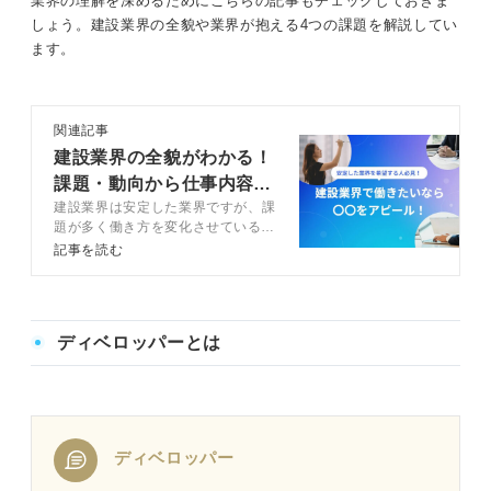
業界の理解を深めるためにこちらの記事もチェックしておきま
しょう。建設業界の全貌や業界が抱える4つの課題を解説してい
ます。
関連記事
建設業界の全貌がわかる！
課題・動向から仕事内容ま
建設業界は安定した業界ですが、課
で徹底解説
題が多く働き方を変化させている業
界です。そのため、建設業界を目指
記事を読む
すなら業界のトレンド理解が重要で
す。この記事では、建設業界の特徴
や業種・職種、内定までのステップ
を、例文を交えてキャリアコンサル
ディベロッパーとは
タントと解説します。
ディベロッパー