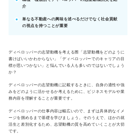
POINT：特定のプロジェクトだけでなく、企業の開
介
発理念全体への共感を示そう。
単なる不動産への興味を述べるだけでなく社会貢献
の視点を持つことが重要
記事の該当箇所を見る
ディベロッパーの志望動機では街づくりへの情
熱と長期的ビジョンを示そう
まずはここから！ ディベロッパーの基本情報
ディベロッパーの志望動機を考える際「志望動機をどのように
エピソードに盛り込もう！ ディベロッパーで
書けばいいかわからない」「ディベロッパーでのキャリアの目
評価されやすい強み
標が思いつかない」と悩んでいる人も多いのではないでしょう
5ステップ！ディベロッパーの志望動機の書き
か？
方
ディベロッパーの志望動機に記載するときに、自身の適性や強
みをどのように活かせるか考えるために、ビジネスモデルや業
※AIの特性上、間違いが含まれている場合があります。記事本文
務内容を理解することが重要です。
と併せてご確認ください。
ディベロッパーの仕事内容は幅広いので、まずは具体的なイメ
ージを掴めるまで基礎を学びましょう。そのうえで、ほかの就
活生と差別化するため、志望動機の質を高めていくことが大切
です。