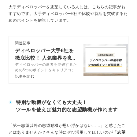
大手ディベロッパーを志望している人には、こちらの記事がお
すすめです。大手ディベロッパー6社の比較や就活を突破するた
めのポイントを解説しています。
関連記事
ディベロッパー大手6社を
徹底比較！ 人気業界を突
ディベロッパーの選考を突破するた
破する5つの正攻法
めの5つのポイントをキャリアコン
サルタントが解説。不動産業界の中
記事を読む
での立ち位置や待遇についても紹介
しています。倍率の高いディベロッ
パーの就活のポイントを把握して、
選考を突破していきましょう。
特別な動機がなくても大丈夫！
ツールを使えば魅力的な志望動機が作れます
「第一志望以外の志望動機が思い浮かばない……」と感じたこ
とはありませんか？そんな時にぜひ活用してほしいのが「
志望