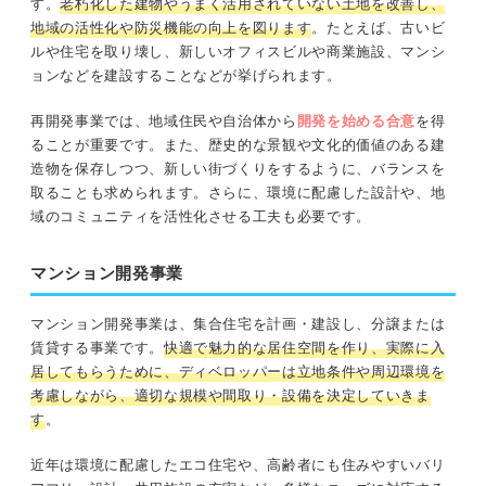
す。
老朽化した建物やうまく活用されていない土地を改善し、
地域の活性化や防災機能の向上を図ります
。たとえば、古いビ
ルや住宅を取り壊し、新しいオフィスビルや商業施設、マンシ
ョンなどを建設することなどが挙げられます。
再開発事業では、地域住民や自治体から
開発を始める合意
を得
ることが重要です。また、歴史的な景観や文化的価値のある建
造物を保存しつつ、新しい街づくりをするように、バランスを
取ることも求められます。さらに、環境に配慮した設計や、地
域のコミュニティを活性化させる工夫も必要です。
マンション開発事業
マンション開発事業は、集合住宅を計画・建設し、分譲または
賃貸する事業です。
快適で魅力的な居住空間を作り、実際に入
居してもらうために、ディベロッパーは立地条件や周辺環境を
考慮しながら、適切な規模や間取り・設備を決定していきま
す
。
近年は環境に配慮したエコ住宅や、高齢者にも住みやすいバリ