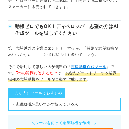
ディベロッパーが造成した土地は、住宅を建てる工務店やハウ
スメーカーに販売されていきます。
動機ゼロでもOK！ディベロッパー志望の方はAI
作成ツールを試してください
第一志望以外の企業にエントリーする時、「特別な志望動機が
思いつかない......」と悩む就活生も多いでしょう。
そこで活用してほしいのが無料の「
志望動機作成ツール
」で
す。
5つの質問に答えるだけ
で、
あなたがエントリーする業界・
職種の志望動機をツールが自動で作成します
。
こんな人にツールはおすすめ
・志望動機が思いつかず悩んでいる人
＼ツールを使って志望動機を作成！／