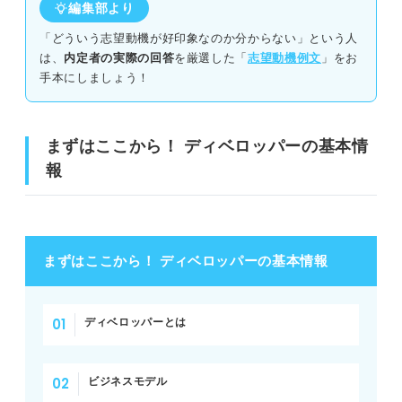
編集部より
ディベロッパーの志望動機で環境問題やSDGsへの取り組みに
「どういう志望動機が好印象なのか分からない」という人
触れるか
は、
内定者の実際の回答
を厳選した「
志望動機例文
」をお
手本にしましょう！
ディベロッパーの志望動機を考える際の注意点
単なる不動産への興味だけをアピールしない
まずはここから！ ディベロッパーの基本情
報
都市計画や環境配慮などの社会貢献の視点を盛り込む
特定のプロジェクトだけではなくディベロッパーの理念に共感
する
まずはここから！ ディベロッパーの基本情報
ディベロッパーの志望動機では企業の開発理念への理解を
示して内定獲得を目指そう！
ディベロッパーとは
ビジネスモデル