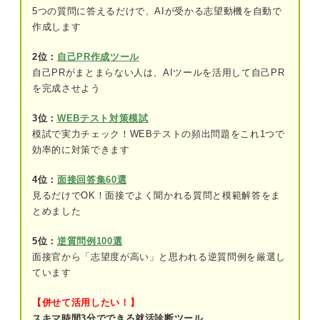
5つの質問に答えるだけで、AIが受かる志望動機を自動で
種類
作成します
エピソードに盛り込もう！ ディベロッパーで評価
2位：
自己PR作成ツール
されやすい強み
自己PRがまとまらない人は、AIツールを活用して自己PR
を完成させよう
チームワーク力
マネジメント力
3位：
WEBテスト対策模試
模試で実力チェック！WEBテストの頻出問題をこれ1つで
決断力
効率的に対策できます
英語力
4位：
面接回答集60選
見るだけでOK！面接でよく聞かれる質問と模範解答をま
行動力
とめました
コミュニケーション能力
5位：
逆質問例100選
面接官から「志望度が高い」と思われる逆質問例を厳選し
交渉力
ています
5ステップ！ディベロッパーの志望動機の書き方
【併せて活用したい！】
スキマ時間3分でできる就活診断ツール
①ディベロッパーの志望理由を明確にする