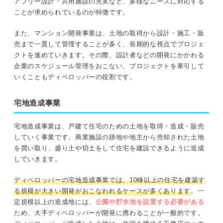
アフリー設計・共用施設の充実など、多様なニーズに対応する
ことが求められているのが特徴です。
また、マンション開発事業は、土地の取得から設計・施工・販
売まで一貫して管理することが多く、長期的な視点でプロジェ
クトを進めていきます。その際、設計者などの開発にかかわる
企業のスケジュール管理をおこない、プロジェクトを牽引して
いくこともディベロッパーの役割です。
宅地造成事業
宅地造成事業は、戸建て住宅のための土地を取得・造成・販売
していく事業です。商業施設の跡地や地主から売却された土地
を買い取り、盛り土や切土をして住宅を建設できるように造成
していきます。
ディベロッパーの宅地造成事業では、10棟以上の住宅を建築す
る規模が大きい開発がおこなわれるケースが多くあります
。一
定規模以上の造成地には、
公園や貯水池を設置する必要がある
ため、大手ディベロッパーが開発に携わることが一般的です。