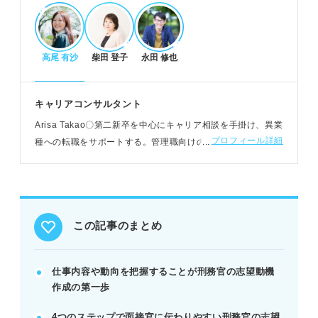
POINT：仕事内容や動向理解が志望動機の説得力を
高めます。
高尾 有沙
柴田 登子
永田 修也
説得力ある志望動機を作成するステップ
刑務官を目指すきっかけとなったエピソードを振り
キャリアコンサルタント
返る。
Arisa Takao〇第二新卒を中心にキャリア相談を手掛け、異業
求められる人物像と自身の経験・能力を結びつけ
プロフィール詳細
種への転職をサポートする。管理職向けの1on1やコンサルテ
る。
ィング業界を目指す新卒学生の支援など年齢や経歴にとらわ
入職後の貢献方法や理想の将来像を明確に言語化す
れない支援が持ち味
る。
例：少年院ボランティア経験から「非行に走った
人々に手を差し伸べたい」と語る。
この記事のまとめ
志望動機作成のコツと注意点
仕事内容や動向を把握することが刑務官の志望動機
現場の大変さを理解し、前向きに取り組む意志を示
作成の第一歩
す。
4つのステップで面接官に伝わりやすい刑務官の志望
刑務官でなければ成し遂げられない目標を設定す