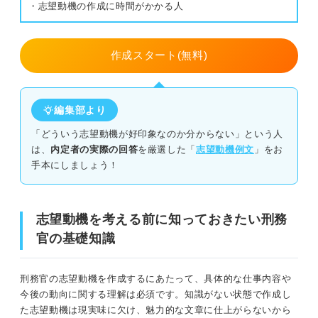
・志望動機の作成に時間がかかる人
②同世代の更生をサポートしたい
③受刑者の心の支えになりたい
作成スタート(無料)
④受刑者のストレスや不安を軽減したい
編集部より
⑤受刑者の社会復帰をサポートしたい
「どういう志望動機が好印象なのか分からない」という人
⑥再犯率の低下に貢献したい
は、
内定者の実際の回答
を厳選した「
志望動機例文
」をお
手本にしましょう！
⑦安全な社会の実現に貢献したい
刑務官の志望動機で高評価を得るためにアピールしたいポ
志望動機を考える前に知っておきたい刑務
イント
官の基礎知識
どんな配属先でも努力する意志があること
刑務官の志望動機を作成するにあたって、具体的な仕事内容や
現場の大変さを踏まえて前向きに取り組めること
今後の動向に関する理解は必須です。知識がない状態で作成し
た志望動機は現実味に欠け、魅力的な文章に仕上がらないから