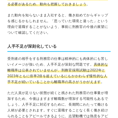
る必要があるため、動向も把握しておきましょう
。
また動向を知らないまま入社すると、働き始めてからギャップ
を感じるかもしれません。「思っていた環境と違った」という
理由で退職することがないよう、事前に刑務官の今後の展望に
ついて確認してください。
人手不足が深刻化している
受刑者の相手をする刑務官の仕事は精神的にも肉体的にも苦し
いイメージが強いため、人手不足が深刻な問題です。
具体的な
離職率は公表されていませんが、刑務官採用試験は2022年と
2023年ともに倍率2倍を超えているにもかかわらず慢性的な人
手不足が続いていることから離職率の高さがうかがえます
。
ただ人員が足りない状態が続くと残された刑務官の仕事量が増
加するため、今後はますます離職数が増加する可能性もあるで
しょう。人手不足に対応するために、長期間にわたって働ける
人材が必要とされます。すぐに退職することなく長く働き続け
られることをアピールできるように、志望動機では熱意をアピ