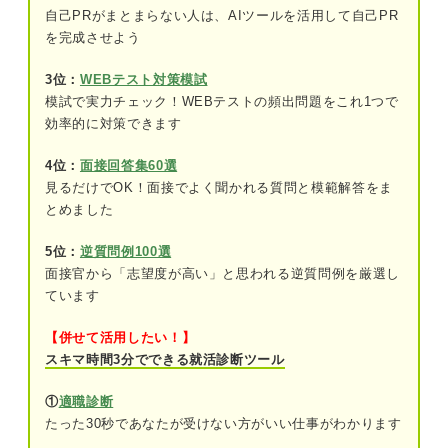
自己PRがまとまらない人は、AIツールを活用して自己PR
を完成させよう
事前にチェック！ 刑務官に求められる人物像
①正義感が強い
3位：
WEBテスト対策模試
模試で実力チェック！WEBテストの頻出問題をこれ1つで
②立ち直ろうとする人を支えられる
効率的に対策できます
③体力に自信がある
4位：
面接回答集60選
見るだけでOK！面接でよく聞かれる質問と模範解答をま
とめました
まずはここから！ 刑務官の志望動機を考える4ステ
ップ
5位：
逆質問例100選
①刑務官を目指すきっかけになったエピソ
面接官から「志望度が高い」と思われる逆質問例を厳選し
ードを振り返る
ています
②刑務官に求められる人物像を把握する
【併せて活用したい！】
スキマ時間3分でできる就活診断ツール
③求められる人物像と一致する自分の経験
や能力を見出す
①
適職診断
たった30秒であなたが受けない方がいい仕事がわかります
④なりたい刑務官像や就職後の貢献方法を
言語化する