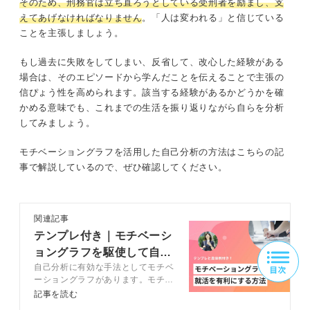
そのため、刑務官は立ち直ろうとしている受刑者を励まし、支
えてあげなければなりません
。「人は変われる」と信じている
ことを主張しましょう。
もし過去に失敗をしてしまい、反省して、改心した経験がある
場合は、そのエピソードから学んだことを伝えることで主張の
信ぴょう性を高められます。該当する経験があるかどうかを確
かめる意味でも、これまでの生活を振り返りながら自らを分析
してみましょう。
モチベーショングラフを活用した自己分析の方法はこちらの記
事で解説しているので、ぜひ確認してください。
関連記事
テンプレ付き｜モチベーシ
ョングラフを駆使して自己
自己分析に有効な手法としてモチベ
分析を深めるコツ
ーショングラフがあります。モチベ
ーショングラフは適切な書き方や活
記事を読む
用方法を知らないと、就活にうまく