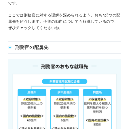
です。
キャリアコンサルタント目線で解説！ 刑務官の志望動機
の作り方のコツは？
ここでは刑務官に対する理解を深められるよう、おもな3つの配
属先を紹介します。今後の動向についても解説しているので、
マイナスポイントを把握！ 刑務官の志望動機を作る際の
ぜひチェックしてくださいね。
注意点3選
①刑務官への憧れだけで終わらない
刑務官の配属先
②刑務官ではなくても成し遂げられる目標にしない
③安定した待遇面を理由にしない
刑務官の志望動機では自分の思いをぶつけて熱意をアピー
ルしよう