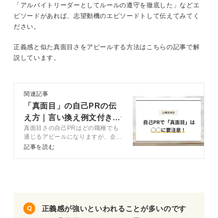
「アルバイトリーダーとしてルールの遵守を徹底した」などエ
ピソードがあれば、志望動機のエピソードトして伝えてみてく
ださい。
正義感と似た真面目さをアピールする方法はこちらの記事で解
説しています。
関連記事
「真面目」の自己PRの伝
え方｜言い換え例文付きで
真面目さの自己PRはどの職種でも
就活のプロが解説
通じるアピールになりますが、企業
によって求める真面目さが異なるた
記事を読む
め、それにマッチさせることが不可
欠。記事では、キャリアコンサルタ
ントと真面目さの自己PRを効果的
に伝える方法を解説します。
正義感が強いといわれることが多いのです