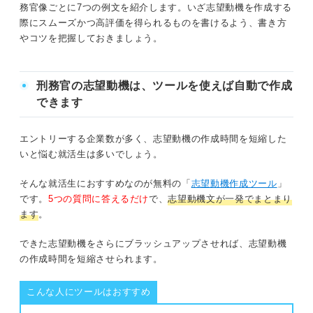
どんな配属先でも努力する意志があること
務官像ごとに7つの例文を紹介します。いざ志望動機を作成する
①正義感が強い
際にスムーズかつ高評価を得られるものを書けるよう、書き方
現場の大変さを踏まえて前向きに取り組め
やコツを把握しておきましょう。
②立ち直ろうとする人を支えられる
ること
③体力に自信がある
キャリアコンサルタント目線で解説！ 刑務官の志
刑務官の志望動機は、ツールを使えば自動で作成
望動機の作り方のコツは？
できます
まずはここから！ 刑務官の志望動機を考える4ステップ
マイナスポイントを把握！ 刑務官の志望動機を作
る際の注意点3選
エントリーする企業数が多く、志望動機の作成時間を短縮した
①刑務官を目指すきっかけになったエピソードを振り返る
いと悩む就活生は多いでしょう。
①刑務官への憧れだけで終わらない
②刑務官に求められる人物像を把握する
そんな就活生におすすめなのが無料の「
志望動機作成ツール
」
②刑務官ではなくても成し遂げられる目標
です。
5つの質問に答えるだけ
で、
志望動機文が一発でまとまり
③求められる人物像と一致する自分の経験や能力を見出す
にしない
ます
。
③安定した待遇面を理由にしない
④なりたい刑務官像や就職後の貢献方法を言語化する
できた志望動機をさらにブラッシュアップさせれば、志望動機
の作成時間を短縮させられます。
刑務官の志望動機では自分の思いをぶつけて熱意を
刑務官の志望動機の例文7選
アピールしよう
こんな人にツールはおすすめ
①非行に走ってしまった人々に手を差し伸べたい