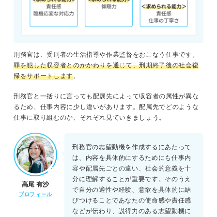
刑務官は、受刑者の生活指導や作業監督をおこなう仕事です。
罪を犯した収容者とのかかわりを通じて、刑期終了後の社会復
帰をサポートします
。
刑務官と一括りに言っても配属先によって収容者の属性が異な
るため、仕事内容に少し違いがあります。配属先でどのような
仕事に取り組むのか、それぞれ見ていきましょう。
刑務官の志望動機を作成するにあたって
は、内容を具体的にするためにも仕事内
容や配属先ごとの違い、社会的意義を十
分に理解することが重要です。そのうえ
高尾 有沙
で自分の適性や経験、意欲を具体的に結
プロフィール
びつけることであなたの使命感や責任感
などが伝わり、説得力のある志望動機に