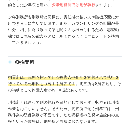
的とした少年院と違い、
少年刑務所では刑が執行
されます。
少年刑務所も刑務所と同様に、責任感の強い人や臨機応変に対
応できる人に向いています。また、カウンセリングの時間が長
い分、相手に寄り添って話を聞く力も求められるため、志望動
機ではこれらの能力をアピールできるようにエピソードを準備
しておきましょう。
③拘置所
拘置所は、裁判を控えている被告人や死刑を宣告されて執行を
待っている死刑囚を収容する施設です
。拘置所は8施設あり、そ
の補助として拘置支所が約100施設あります。
刑務所とは違って刑の執行を目的としておらず、収容者は刑務
作業をおこないません。そのため、拘置所で働く刑務官は、刑
務作業の監督業務が不要です。ただ収容者の監視や施設内の点
検といった業務は、刑務所と同様におこないます。