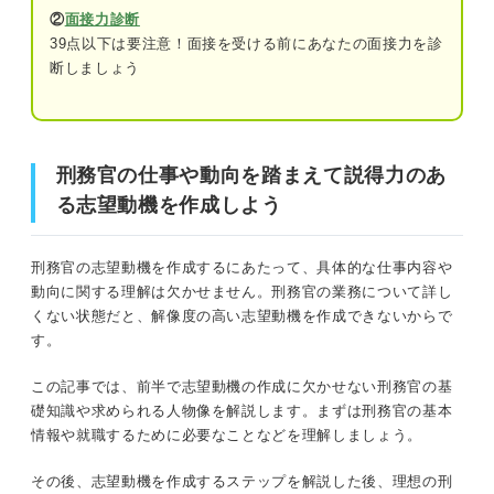
②
面接力診断
39点以下は要注意！面接を受ける前にあなたの面接力を診
刑務官の志望動機の例文7選
断しましょう
刑務官の仕事や動向を踏まえて説得力のある志望動機を作
①非行に走ってしまった人々に手を差し伸
成しよう
べたい
②同世代の更生をサポートしたい
志望動機を考える前に知っておきたい刑務官の基礎知識
刑務官の仕事や動向を踏まえて説得力のあ
る志望動機を作成しよう
③受刑者の心の支えになりたい
刑務官の配属先
④受刑者のストレスや不安を軽減したい
①刑務所
刑務官の志望動機を作成するにあたって、具体的な仕事内容や
⑤受刑者の社会復帰をサポートしたい
動向に関する理解は欠かせません。刑務官の業務について詳し
②少年刑務所
くない状態だと、解像度の高い志望動機を作成できないからで
⑥再犯率の低下に貢献したい
す。
③拘置所
⑦安全な社会の実現に貢献したい
この記事では、前半で志望動機の作成に欠かせない刑務官の基
刑務官の動向
礎知識や求められる人物像を解説します。まずは刑務官の基本
情報や就職するために必要なことなどを理解しましょう。
刑務官の志望動機で高評価を得るためにアピールし
たいポイント
事前にチェック！ 刑務官に求められる人物像
その後、志望動機を作成するステップを解説した後、理想の刑