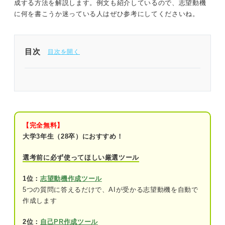
成する方法を解説します。例文も紹介しているので、志望動機
に何を書こうか迷っている人はぜひ参考にしてくださいね。
目次
刑務官の仕事や動向を踏まえて説得力のある志望動
機を作成しよう
志望動機を考える前に知っておきたい刑務官の基礎
知識
【完全無料】
大学3年生（28卒）におすすめ！
刑務官の配属先
選考前に必ず使ってほしい厳選ツール
①刑務所
1位：
志望動機作成ツール
②少年刑務所
5つの質問に答えるだけで、AIが受かる志望動機を自動で
作成します
③拘置所
刑務官の動向
2位：
自己PR作成ツール