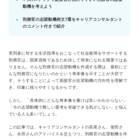
動機を考えよう
る。
安定した待遇面を志望理由にしないよう注意する。
刑務官の志望動機例文7選をキャリアコンサルタント
POINT：憧れだけでなく、刑務官の厳しさを認識し
のコメント付きで紹介
た上で熱意を伝えましょう。
記事の該当箇所を見る
受刑者に対する生活指導をおこなって社会復帰をサポートする
刑務官の仕事や動向を踏まえて説得力のある志
刑務官は、国家資格であるため決して簡単になれる職業ではあ
望動機を作成しよう
りません。そんな刑務官の志望動機を作成する際は、最初にど
志望動機を考える前に知っておきたい刑務官の
んな刑務官になりたいのかという将来像を示すことが大切で
基礎知識
す。そうすることによって面接官が志望動機の方向性を理解で
事前にチェック！ 刑務官に求められる人物像
き、印象に残りやすくなるからです。
まずはここから！ 刑務官の志望動機を考える4
ステップ
しかし、「具体的にどんな将来像を書けば良いかわからない」
「今の志望動機で難しい選考を突破できる気がしない」と悩ん
でいる人も多いでしょう。
※AIの特性上、間違いが含まれている場合があります。記事本文
と併せてご確認ください。
この記事では、キャリアコンサルタントの高尾さん、柴田さ
ん、永田さんのアドバイスを交えつつ、刑務官の志望動機を作