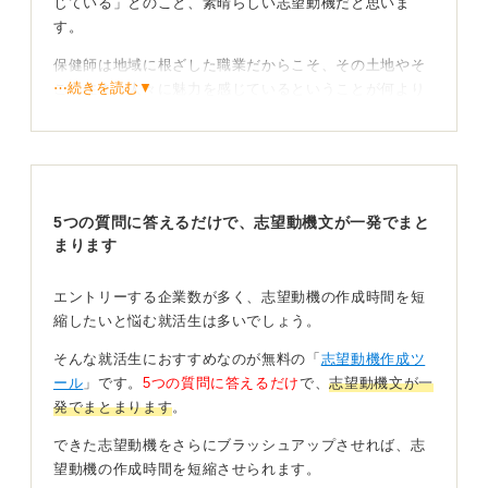
じている」とのこと、素晴らしい志望動機だと思いま
す。
「なぜ地元ではなく他県なのか」という点については、
異なる地域で多様な保健課題に触れることで視野を広
保健師は地域に根ざした職業だからこそ、その土地やそ
げ、自らの専門性をさらに高めたいという意欲を伝える
⋯続きを読む▼
こに住まう人々に魅力を感じているということが何より
と良いと思います。
も大切になります。
例として、地域包括ケアの推進やICTを活用した遠隔相
私も沖縄の離島や関西の温泉地など、出身地とは異なる
談など、志望先自治体で実際に取り組まれている新しい
さまざまな場所で働いてきました。どの土地でも人のご
施策を学び、将来的には故郷に戻って得た知見を還元し
縁に恵まれ、涙の別れあり、今でも続く良いご縁もあり
たいというビジョンを描くことで、単なる地元離れでは
5つの質問に答えるだけで、志望動機文が一発でまと
といった状態です。
なく「経験を積んで地域医療に貢献したい」という前向
まります
きな意思が伝わります。
それはひとえに、質問をくださったあなたと同じよう
に、その地域の方々や街の雰囲気に魅力を感じていたか
なお、ICTを活用した遠隔相談などの先進的な取り組み
エントリーする企業数が多く、志望動機の作成時間を短
らにほかならないと思っています。
については、応募先自治体で導入されているかを事前に
縮したいと悩む就活生は多いでしょう。
調べたうえで、志望動機に盛り込むとようにしましょ
飾らない言葉でその地域への思いを伝えて信頼関係
そんな就活生におすすめなのが無料の「
志望動機作成ツ
う。
を築こう
ール
」です。
5つの質問に答えるだけ
で、
志望動機文が一
さらに、地元以外の地域を選ぶ理由として、「既存の枠
発でまとまります
。
にとらわれない視点を取り入れ、地域に新しい価値をも
地方の方々は、自分たちの土地へのリスペクトに敏感で
できた志望動機をさらにブラッシュアップさせれば、志
たらしたい」という姿勢を盛り込むことも、ほかの応募
す。こちらがお高くとまれば、総好かんをくらいます。
望動機の作成時間を短縮させられます。
者との差別化につながります。
一方で、腹を割って懐に飛び込めば、ちゃんと受け入れ