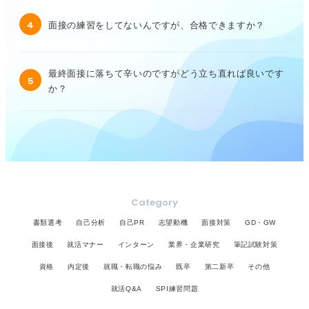
4
面接の練習をしてないんですが、合格できますか？
最終面接に落ちて辛いのですがどう立ち直れば良いです
5
か？
Category
書類選考
自己分析
自己PR
志望動機
面接対策
GD・GW
面接後
就活マナー
インターン
業界・企業研究
筆記試験対策
資格
内定後
就職・転職の悩み
既卒
第二新卒
その他
就活Q&A
SPI練習問題