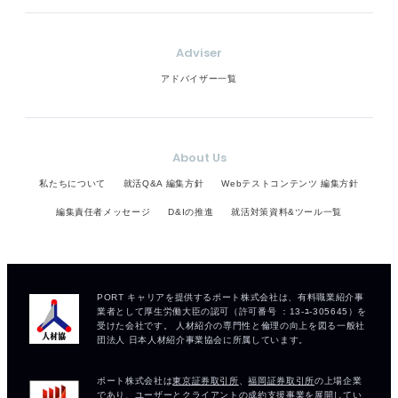
Adviser
アドバイザー一覧
About Us
私たちについて
就活Q&A 編集方針
Webテストコンテンツ 編集方針
編集責任者メッセージ
D&Iの推進
就活対策資料&ツール一覧