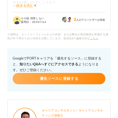
すれば良いのでしょうか？
⋯続きを読む▼
その地域の方々の温かさに触れ、街の雰囲気にも魅力を
その他 回答しない
2
感じていることがその地域で働きたい理由の一つなので
人のアドバイザーが回答
質問日：
2025/7/14
すが、地元以外で保健師になることへの明確な理由にな
っているのか自信がありません。
※質問は、エントリーフォームからの内容、または弊社が就活相談を実施する過
程の中で寄せられた内容を公開しています。就活Q&A 編集方針は
こちら
ほかにもいろいろな志望動機を考えてみてはいるのです
が、地元に貢献したいという志望動機を掲げている人よ
りも評価されやすいテーマが思いつかないため、何かア
GoogleでPORTキャリアを「優先するソース」に登録する
ドバイスをいただけないでしょうか？ よろしくお願いい
と、
知りたいQ&Aへすぐにアクセスできる
ようになりま
たします。
す。ぜひご登録ください。
優先ソースに登録する
キャリアコンサルタント／キャリアコンサル
ティング技能士