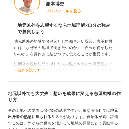
瀧本博史
プロフィールを見る
地元以外を志望するなら地域理解×自分の強み
で勝負しよう
地元以外の地域で保健師として働きたい場合、志望動機
には「なぜその地域で働きたいのか」「自分が何をした
いのか」を具体的に結びつけて伝えることが重要です。
説明会や現地訪問で感じた人の温かさや街の雰囲気とい
⋯続きを読む▼
った感覚的な魅力について語ることはもちろん大切です
が、それだけでは「なぜ保健師として貢献したいのか」
という説得力に欠けてしまう可能性があります。
地元以外でも大丈夫！想いを成果に変える志望動機の作
そこでまず、その地域が抱える保健課題や高齢化率、子
り方
育て支援の現状などを調べたうえで、「自分の経験や強
みをどのように役立てられるか」を明確に示しましょ
その土地への愛着は保健師の武器ですが、単なる憧れでは
地元
う。
出身者の熱意に埋もれるリスク
があります。自治体が真に評価
たとえば、徳島での学生時代に高齢者支援サークルでコ
するのは、外からの視点を活かして地域の課題にどう貢献する
ミュニティ活動をおこない、多世代交流の場作りで成果