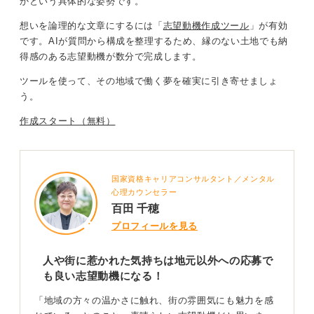
かという具体的な姿勢です。
を挙げた経験がある場合、別の地域でも同様に健康や子
想いを論理的な文章にするには「
志望動機作成ツール
」が有効
育てに関する交流イベントを企画し、地域のつながりを
です。
AIが質問から構成を整理
するため、
縁のない土地でも納
深める施策などをアピールとして提案できるのではない
得感のある志望動機が数分で完成します
。
でしょうか。
ツールを使って、その地域で働く夢を確実に引き寄せましょ
また、「この地域では週末サロンが開催されていないた
う。
め、医療機関と連携した場づくりを通じて高齢者の孤立
防止に挑戦したい」といったように、地域の実情や課題
作成スタート（無料）
に即したプランを盛り込むことで、志望動機により具体
性と説得力が生まれます。
ほかにも、その地域の高齢化率を全国平均と比較してみ
国家資格キャリアコンサルタント／メンタル
るなど、具体的なデータを盛り込むことで、地域課題へ
心理カウンセラー
の理解を示すこともできるでしょう。
百田 千穂
プロフィールを見る
地域の実情と絡めた具体案や将来のビジョンを示す
人や街に惹かれた気持ちは地元以外への応募で
ことで説得力アップ！
も良い志望動機になる！
「地域の方々の温かさに触れ、街の雰囲気にも魅力を感