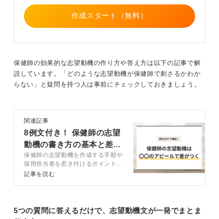
てくれるのです。
地域住民への共感と保健師としての専門性を両立させた
作成スタート（無料）
ストーリーを用意し、その地域での具体的な活動プラン
沖縄を離れてから５年経ちますが、今でも毎年オジイか
を語ることで、志望動機はより確かなものとなるでしょ
らマンゴーが送られてきます。このように、その土地と
う。
人々を愛し、心を傾けたことは必ず誰かの目に留まりま
す。
このように、地域の課題や現状をしっかりと調べたうえ
保健師の効果的な志望動機の作り方や答え方は以下の記事で解
で、自分自身の経験や強みと結びつけて志望動機を作成
説しています。「どのような志望動機が保健師で刺さるかわか
ぜひ、自信を持って「地域の方々の温かさに触れ、街の
することが、採用担当者に「この人なら地域に貢献して
らない」と疑問を持つ人は事前にチェックしておきましょう。
雰囲気にも魅力を感じている」と、先方に告げてみてく
くれそうだ」と思ってもらうためのポイントです。
ださい。
ぜひ自信を持って、あなただけの志望動機を作りあげて
そして赴任が叶った際には、ぜひとも「ここが私の第2の
関連記事
ください。
地元です」と、伝えてみましょう。きっと、これまで以
8例文付き！ 保健師の志望
上に人々からの温かさを感じられることと思います。
動機の書き方の基本と差を
0
願いが叶うよう、応援しています！
保健師の志望動機を作成する手順や
つけるコツ
採用担当者を惹き付けるポイントに
ついてキャリアコンサルタントとと
0
記事を読む
もに解説します。狭き門といわれる
保健師の選考でライバルと差をつけ
たい人は参考にして、魅力的な志望
動機を書きましょう。
5つの質問に答えるだけで、志望動機文が一発でまとま