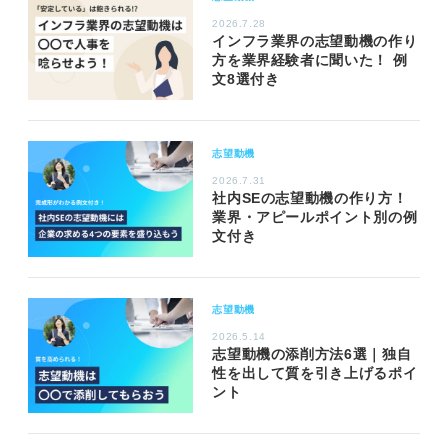
2026.7.28
インフラ業界の志望動機の作り
方を業界経験者に聞いた！ 例
文8選付き
志望動機
2026.7.31
社内SEの志望動機の作り方！
業界・アピールポイント別の例
文付き
志望動機
2026.5.14
志望動機の添削方法6選｜独自
性を出して質を引き上げるポイ
ント