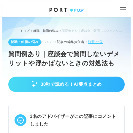
トップ
就職・転職の悩み
質問例あり｜座談会で質問しないデメリットや浮かばないときの対処法も
就職・転職の悩み
記事の編集責任者：
熊野 公俊
2026.7.31
質問例あり｜座談会で質問しないデメ
リットや浮かばないときの対処法も
30秒で読める！AI要点まとめ
座談会で質問するメリット・デメリット
質問は必須ではないが、企業理解や社員との交流を
深められる。
採用担当者に名前を覚えてもらい、選考で有利にな
3名のアドバイザーがこの記事にコメント
る可能性がある。
質問しないと企業研究や逆質問練習の機会を失うデ
しました
メリットがある。