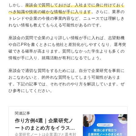
しかし、
座談会で質問しておけば、入社までに身に付けておく
べき知識や技術の確かな情報が手に入ります
。さらに、業界の
トレンドや企業の今後の事業内容など、ニュースでは理解しき
れない情報も教えてもらえる可能性があるのです。
座談会の質問で企業のより詳しい情報が手に入れば、志望動機
や自己PRを書くときにも他社と差別化がしやすくなり、選考突
破できる確率が高まります。質問しなかった学生よりも多くの
情報が手に入り、就職活動が有利になるでしょう。
座談会で適切な質問をするためには、自分で企業研究を事前に
おこなわないと、的外れな質問をしてしまう可能性がありま
す。下記の記事では、それぞれのやり方を解説しています。ぜ
ひ参考にしてください。
関連記事
作り方例4選｜企業研究ノ
ートのまとめ方をイラスト
企業研究ノートは企業選びと選考対
付きで解説！