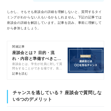
しかし、そもそも座談会の詳細を理解しないと、質問するタイ
ミングがわからない人もいるかもしれません。下記の記事では
座談会の詳細を解説しています。記事を読み、事前に理解して
から参加しましょう。
関連記事
座談会とは？ 目的・流
れ・内容と準備すべきこと
座談会とは、学生が社員に対して質
を解説
問をすることができる場です。良い
情報を得るために、質問力を磨きま
記事を読む
しょう。座談会の特徴や目的、質問
の準備の仕方などをキャリアコンサ
ルタントと解説します。この記事を
読めば座談会をより有意義なものに
チャンスを逃している？ 座談会で質問しな
できますよ。
い5つのデメリット