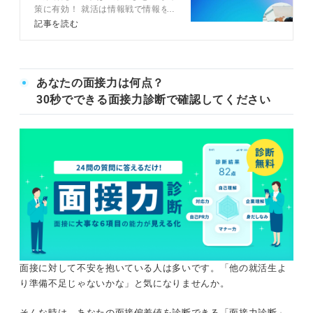
策に有効！ 就活は情報戦で情報を
収集するだけでなく、いかに活かせ
記事を読む
るかが重要です。記事では企業研究
ノートの作り方、必須の情報16項
目から情報収集の方法まで、キャリ
アコンサルタントのアドバイスも交
あなたの面接力は何点？
えて解説しています。企業研究ノー
トで情報を整理し、企業研究を効率
30秒でできる面接力診断で確認してください
的に進めましょう。
面接に対して不安を抱いている人は多いです。「他の就活生よ
り準備不足じゃないかな」と気になりませんか。
そんな時は、あなたの面接偏差値を診断できる「面接力診断」