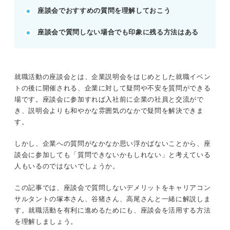
座談会でおすすめの質問を理解しておこう
いよう配慮する。
質問が浮かばない時は、他者の質問を深掘りした
座談会で質問しない場合でも印象に残る方法はある
り、定型文を用意する。
POINT：質問できなくても、能動的に場に関わる姿
勢を見せよう。
就職活動の座談会とは、企業説明会をはじめとした就職イベン
トの後に開催される、企業に対して疑問や不安を質問ができる
記事の該当箇所を見る
場です。座談会に参加すれば入社前に企業の社員と交流がで
座談会で質問しないと就活の一歩を踏み出すの
き、説明会よりも和やかな雰囲気のなかで疑問を解決できま
が遅れる可能性がある！
す。
座談会で質問は必須ではない！ しかし質問す
る利点が多い
しかし、企業への質問がなかなか思い浮かばないことから、座
チャンスを逃している？ 座談会で質問しない
談会に参加しても「質問できないかもしれない」と考えている
デメリット
人もいるのではないでしょうか。
事前に準備しておくと安心！ 座談会でおすす
めの質問
この記事では、座談会で質問しないデメリットをキャリアコン
サルタントの塚本さん、谷猪さん、高尾さんと一緒に解説しま
す。就職活動を有利に進めるためにも、座談会を活用する方法
※AIの特性上、間違いが含まれている場合があります。記事本文
を理解しましょう。
と併せてご確認ください。