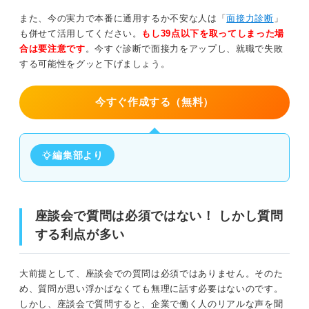
また、今の実力で本番に通用するか不安な人は「
面接力診断
」
質問は短く簡潔にまとめる
も併せて活用してください。
もし39点以下を取ってしまった場
合は要注意です
。今すぐ診断で面接力をアップし、就職で失敗
声の大きさやスピードを意識する
する可能性をグッと下げましょう。
質問の後は必ずお礼をする
今すぐ作成する（無料）
何でも良いわけではない！ 座談会で質問するときの注意
点
編集部より
社員が答えにくい質問は避ける
業務に関係のない質問はしない
座談会で質問は必須ではない！ しかし質問
調べればわかることは聞かない
する利点が多い
ほかの学生と同じ質問はしない
大前提として、座談会での質問は必須ではありません。そのた
自分ばかりが質問しない
め、質問が思い浮かばなくても無理に話す必要はないのです。
しかし、座談会で質問すると、企業で働く人のリアルな声を聞