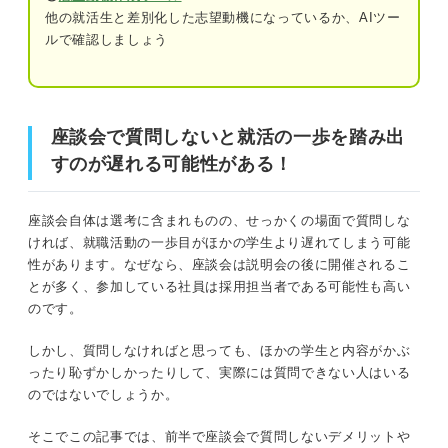
質問は短く簡潔にまとめる
他の就活生と差別化した志望動機になっているか、AIツー
ルで確認しましょう
声の大きさやスピードを意識する
座談会で質問しないと就活の一歩を踏み出すのが遅れる可
能性がある！
質問の後は必ずお礼をする
座談会で質問しないと就活の一歩を踏み出
何でも良いわけではない！ 座談会で質問するとき
座談会で質問は必須ではない！ しかし質問する利点が多
すのが遅れる可能性がある！
の注意点
い
社員が答えにくい質問は避ける
チャンスを逃している？ 座談会で質問しない5つのデメリ
座談会自体は選考に含まれものの、せっかくの場面で質問しな
業務に関係のない質問はしない
ット
ければ、就職活動の一歩目がほかの学生より遅れてしまう可能
性があります。なぜなら、座談会は説明会の後に開催されるこ
調べればわかることは聞かない
とが多く、参加している社員は採用担当者である可能性も高い
①企業研究・業界研究が深まらない
のです。
ほかの学生と同じ質問はしない
②採用担当者に名前を覚えてもらえる機会を失う
しかし、質問しなければと思っても、ほかの学生と内容がかぶ
自分ばかりが質問しない
ったり恥ずかしかったりして、実際には質問できない人はいる
③面接の逆質問の練習ができない
のではないでしょうか。
全員に必要な情報を意識して質問する
④働いている社員の本音が聞けない
そこでこの記事では、前半で座談会で質問しないデメリットや