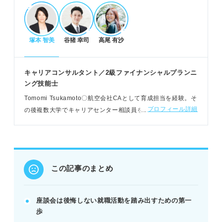
POINT：質問は選考を有利に進めるチャンスと捉え
よう。
塚本 智美
谷猪 幸司
高尾 有沙
座談会で効果的に質問する方法
事業内容、仕事内容、社風、求める人物像、キャリ
キャリアコンサルタント／2級ファイナンシャルプランニ
アプランに関する質問を用意する。
ング技能士
最初に質問し、氏名と大学名を伝え、短く簡潔に話
Tomomi Tsukamoto〇航空会社CAとして育成担当を経験。そ
すことを意識する。
プロフィール詳細
の後複数大学でキャリアセンター相談員を務め、就活サイト
声の大きさやスピードを意識し、質問後はお礼を伝
の講師も担当。採用代行や新入社員研修講師、転職支援など
えるマナーを守る。
幅広い就活領域で活躍
例：入社前後のギャップや面接で印象的だったエピ
ソードを聞く。
この記事のまとめ
座談会での注意点と質問できない時の対処法
社員が答えにくい質問や業務に関係ない質問、調べ
座談会は後悔しない就職活動を踏み出すための第一
ればわかる質問は避ける。
歩
ほかの学生と同じ質問を避け、自分ばかり質問しな