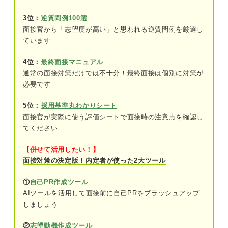
⑤過去の選考の話を聞けない
3位：
逆質問例100選
面接官から「志望度が高い」と思われる逆質問例を厳選し
ています
事前に準備しておくと安心！ 座談会でおすすめの
質問
4位：
最終面接マニュアル
事業内容・サービス・商品
通常の面接対策だけでは不十分！最終面接は個別に対策が
必要です
仕事内容・働き方
5位：
採用基準丸わかりシート
社風や社内の雰囲気
面接官が実際に使う評価シートで面接時の注意点を確認し
てください
求める人物像
【併せて活用したい！】
入社した後のキャリアプラン
面接対策の決定版！内定者が使った2大ツール
選考の足掛かりに！ 座談会で質問するときのコツ
①
自己PR作成ツール
AIツールを活用して面接前に自己PRをブラッシュアップ
最初に質問する
しましょう
質問時は氏名と大学名を伝える
②
志望動機作成ツール