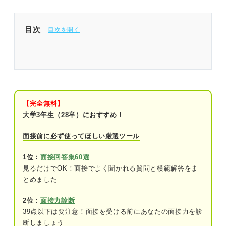
目次
座談会で質問しないと就活の一歩を踏み出すのが遅
れる可能性がある！
座談会で質問は必須ではない！ しかし質問する利
点が多い
【完全無料】
大学3年生（28卒）におすすめ！
チャンスを逃している？ 座談会で質問しない5つの
デメリット
面接前に必ず使ってほしい厳選ツール
①企業研究・業界研究が深まらない
1位：
面接回答集60選
見るだけでOK！面接でよく聞かれる質問と模範解答をま
②採用担当者に名前を覚えてもらえる機会
とめました
を失う
2位：
面接力診断
③面接の逆質問の練習ができない
39点以下は要注意！面接を受ける前にあなたの面接力を診
④働いている社員の本音が聞けない
断しましょう