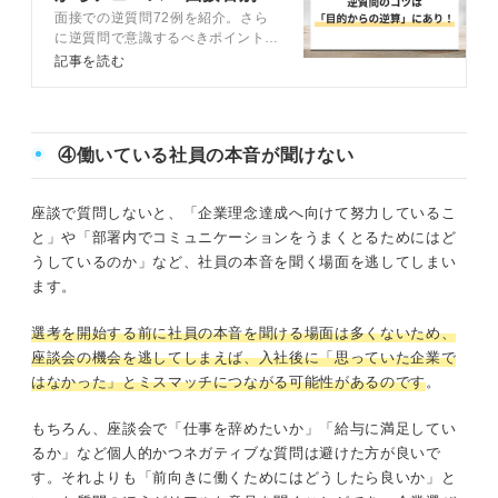
面接での逆質問72例を紹介。さら
対策まで解説
に逆質問で意識するべきポイント、
NGな質問例などをキャリアコンサ
記事を読む
ルタントとともに解説。「質問は特
にありません」から脱却して、逆質
問を有意義な機会にしましょう。
④働いている社員の本音が聞けない
座談で質問しないと、「企業理念達成へ向けて努力しているこ
と」や「部署内でコミュニケーションをうまくとるためにはど
うしているのか」など、社員の本音を聞く場面を逃してしまい
ます。
選考を開始する前に社員の本音を聞ける場面は多くないため、
座談会の機会を逃してしまえば、入社後に「思っていた企業で
はなかった」とミスマッチにつながる可能性があるのです
。
もちろん、座談会で「仕事を辞めたいか」「給与に満足してい
るか」など個人的かつネガティブな質問は避けた方が良いで
す。それよりも「前向きに働くためにはどうしたら良いか」と