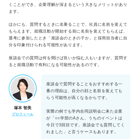
全員に必要な情報を意識して質問する
くことができ、企業理解が深まるという大きなメリットがあり
ます。
対処法を理解しよう！ 座談会で質問しない状況を避ける
ほかにも、質問するときに名乗ることで、社員に名前を覚えて
方法
もらえます。就職活動が開始する前に名前を覚えてもらえば、
選考に参加したとき「座談会のときの子か」と採用担当者に自
ほかの参加者の質問を深掘りする
分を印象付けられる可能性があります。
メモをとって話に参加する
座談会での質問は何を聞けば良いか悩む人もいますが、質問す
ると就職活動で有利になる可能性があるのです。
説明会の内容や社員の経験に関する質問をする
質問の定型文を用意しておく
座談会で質問することをおすすめする一
番の理由は、自分の顔と名前を覚えても
採用経験者が解説！ 座談会で質問しなくても印象に残る
らう可能性が高くなるからです。
方法とは
塚本 智美
実際の例でも学内合同説明会に来た企業
プロフィール
が「○○学部のAさん、うちのイベントは
座談会で質問しないのはもったいない！ 事前準備で質問
今日で3回目です。座談会でも質問してく
を考えておこう
れました」と言うケースもあります。