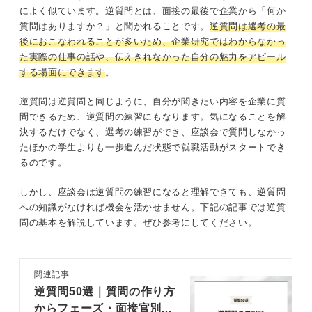
によく似ています。逆質問とは、面接の最後で企業から「何か
質問はありますか？」と聞かれることです。
逆質問は選考の最
後におこなわれることが多いため、企業研究ではわからなかっ
た実際の仕事の話や、伝えきれなかった自分の魅力をアピール
する場面にできます
。
逆質問は逆質問と同じように、自分が聞きたい内容を企業に質
問できるため、逆質問の練習にもなります。気になることを解
決するだけでなく、選考の練習ができ、座談会で質問しなかっ
たほかの学生よりも一歩進んだ状態で就職活動がスタートでき
るのです。
しかし、座談会は逆質問の練習になると理解できても、逆質問
への知識がなければ機会を活かせません。下記の記事では逆質
問の基本を解説しています。ぜひ参考にしてください。
関連記事
逆質問50選｜質問の作り方
からフェーズ・面接官別の