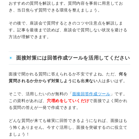
対処法を理解しよう！ 座談会で質問しない状況を
おすすめの質問を解説します。質問内容を事前に用意してお
⑤過去の選考の話を聞けない
避ける方法
き、当日焦らず質問できる環境を整えましょう。
ほかの参加者の質問を深掘りする
事前に準備しておくと安心！ 座談会でおすすめの質問
その後で、座談会で質問するときのコツや注意点を解説しま
メモをとって話に参加する
す。記事を最後まで読めば、座談会で質問しない状況を避ける
事業内容・サービス・商品
方法が理解できます。
説明会の内容や社員の経験に関する質問を
する
仕事内容・働き方
面接対策には回答作成ツールを活用してください
質問の定型文を用意しておく
社風や社内の雰囲気
面接で聞かれる質問に答えられるか不安ですよね。ただ、
何を
求める人物像
採用経験者が解説！ 座談会で質問しなくても印象
質問されるか分からず対策しようにも出来ない
人は多いはず。
に残る方法とは
入社した後のキャリアプラン
そこで、活用したいのが無料の「
面接回答作成ツール
」です。
座談会で質問しないのはもったいない！ 事前準備
この資料があれば、
穴埋めをしていくだけ
で面接でよく聞かれ
で質問を考えておこう
選考の足掛かりに！ 座談会で質問するときのコツ
る質問の答えが一発で作成できます。
最初に質問する
どんな質問が来ても確実に回答できるようになれば、面接はも
う怖くありません。今すぐ活用し、面接を突破するのに役立て
質問時は氏名と大学名を伝える
ましょう！