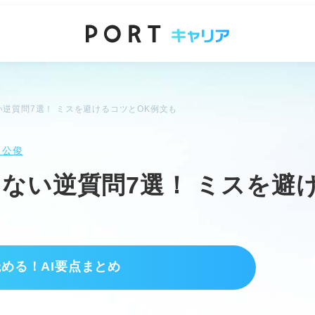
逆質問7選！ ミスを避けるコツとOK例文も
 公俊
ない逆質問7選！ ミスを避
読める！AI要点まとめ
解しよう
好のチャンスである。