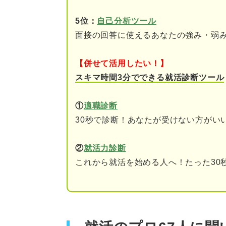
5位：
自己分析ツール
キャリアコンサルタントに聞い
面接の回答に使えるあなたの強み・弱
質問が来たらチャンス？ 逆質
【併せて活用したい！】
入社への意欲をアピール
スキマ時間3分でできる就活診断ツール
自身の長所や強みをアピ
①
適職診断
入社後を想像して質問を
30秒で診断！あなたが受けない方がい
「聞いてはいけない逆質問」を
②
就活力診断
これから就活を始める人へ！たった30
①企業情報を入念に調べ
②不明な点や気になる点
③受け取り手の印象を想