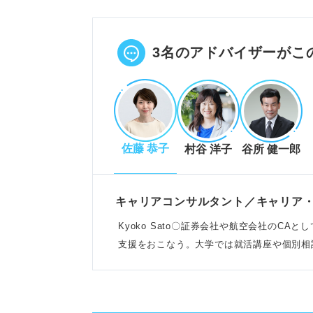
企業は応募者の熱意や企業研究度
コミュニケーション能力や自社と
POINT：質問がないと興味がな
3名のアドバイザーがこ
採用担当者がNGと感じる逆質問
調べればわかる質問は準備不足と
佐藤 恭子
村谷 洋子
谷所 健一郎
待遇重視やネガティブな質問は意
抽象的すぎる質問やモラルに欠け
例：「御社の企業理念を教えてく
キャリアコンサルタント／キャリア
Kyoko Sato〇証券会社や航空会社のC
支援をおこなう。大学では就活講座や個別相
好印象につながる逆質問の準備と
でも幅広く活躍
企業情報を入念に調べ、不明点を
入社意欲や自身の強みをアピール