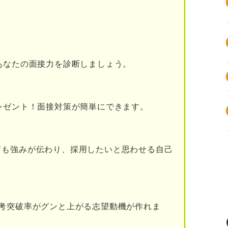
知りたい
本当？ 逆質問の重要性をプロが解説
あなたの面接力を診断しましょう。
はいけない逆質問7選
呈してしまう質問
レゼント！面接対策が簡単にできます。
える質問
るかのような質問
ても強みが伝わり、採用したいと思わせる自己
問
に欠ける質問
考突破率がグンと上がる志望動機が作れま
剰な質問