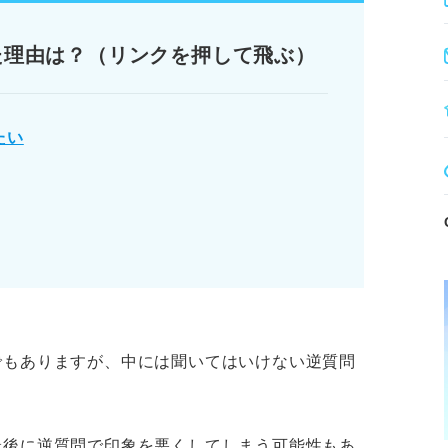
複数用意する。
た理由は？（リンクを押して飛ぶ）
失礼のない表現を意識する。
たい
いてはいけない逆質問とは？
！ まずは企業の意図を理解しよう
本当？ 逆質問の重要性をプロが解説
いけない逆質問
ります。記事本文と併せてご確認ください。
でもありますが、中には聞いてはいけない逆質問
最後に逆質問で印象を悪くしてしまう可能性もあ