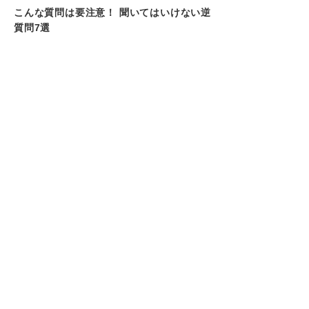
こんな質問は要注意！ 聞いてはいけない逆
質問7選
①準備不足が面接官に露呈してしまう質問
②ネガティブな印象を与える質問
③待遇だけを重視しているかのような質問
④自信のなさが伝わる質問
⑤抽象的すぎる質問
⑥社会人としてのモラルに欠ける質問
⑦先を急ぎすぎた自信過剰な質問
キャリアコンサルタントに聞いた！ 印象の
良かった・悪かった逆質問