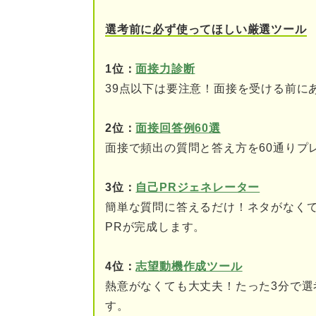
意図③：会社との相性を
選考前に必ず使ってほしい厳選ツール
逆質問で失敗すると落ちるって
1位：
面接力診断
39点以下は要注意！面接を受ける前に
こんな質問は要注意！ 聞いて
①準備不足が面接官に露
2位：
面接回答例60選
面接で頻出の質問と答え方を60通りプ
②ネガティブな印象を与
③待遇だけを重視してい
3位：
自己PRジェネレーター
簡単な質問に答えるだけ！ネタがなく
④自信のなさが伝わる質
PRが完成します。
⑤抽象的すぎる質問
4位：
志望動機作成ツール
⑥社会人としてのモラル
熱意がなくても大丈夫！たった3分で選
す。
⑦先を急ぎすぎた自信過