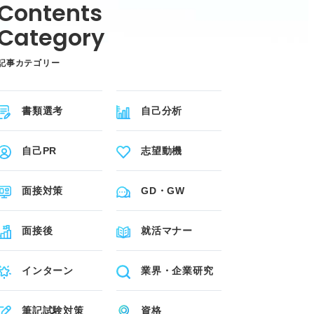
記事カテゴリー
書類選考
自己分析
自己PR
志望動機
面接対策
GD・GW
面接後
就活マナー
インターン
業界・企業研究
筆記試験対策
資格