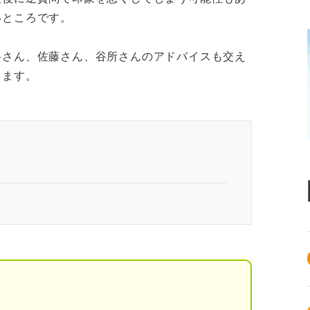
いところです。
谷さん、佐藤さん、谷所さんのアドバイスも交え
します。
いてはいけない逆質問とは？
！ まずは企業の意図を理解しよう
知りたい
ョン能力を測りたい