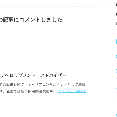
を知りたい。
の相性を測っている。
いと判断されるため、必ず準備する。
の記事にコメントしました
判断される。
欲を疑われる。
る質問は避ける。
ださい」「平均年収はどれくらいですか？」
・デベロップメント・アドバイザー
Aとしての勤務を経て、キャリアコンサルタントとして就職
プロフィール詳細
談、企業では新卒採用関連業務を担当。転職相談など
コツ
ピックアップする。
する質問を考える。