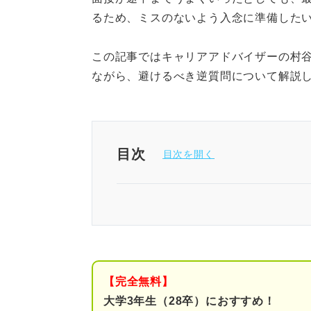
るため、ミスのないよう入念に準備した
この記事ではキャリアアドバイザーの村
ながら、避けるべき逆質問について解説
目次
就活のプロ67人に聞いた！ 聞
逆質問でのミスを避けるために
意図①：応募者の熱意を
【完全無料】
意図②：コミュニケーシ
大学3年生（28卒）におすすめ！