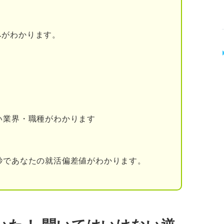
た！ 印象の良かった・悪かった逆質問
みがわかります。
問で好印象を残すためのコツ
する
ールする
考える
い業界・職種がわかります
しないために！ 4つの必須準備
秒であなたの就活偏差値がわかります。
る
をピックアップする
像して失礼のない表現にする