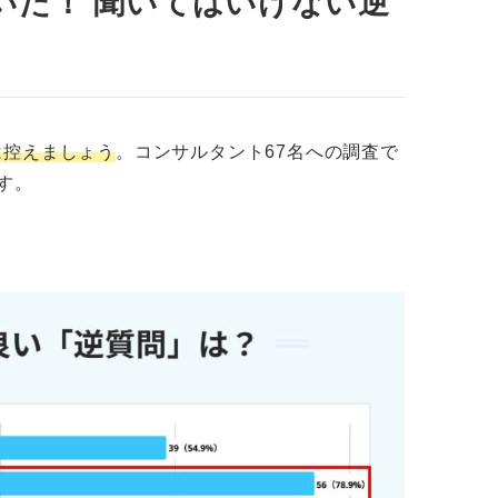
いた！ 聞いてはいけない逆
る
ル別の逆質問の例を紹介
は控えましょう
。コンサルタント67名への調査で
ルする質問
す。
 コツを押さえて好印象につなげよう