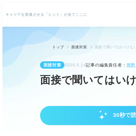
キャリアを前進させる「ヒント」が全てここに
トップ
面接対策
面接で聞いてはいけない
面接対策
2026.5.14
記事の編集責任者：
熊野
面接で聞いてはいけ
30秒で
逆質問の重要性と企業の意図を理
逆質問は入社への熱意を伝える絶