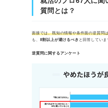
就活のプロ67人に聞
④質問をいくつか用意す
質問とは？
好印象につなげよう！ ジャン
入社意欲を伝える質問
面接では、既知の情報や条件面の逆質問
自分の得意分野をアピー
も、
8割以上が避けるべき
と回答していま
仕事内容に関する質問
逆質問に関するアンケート
会社全体に関する質問
逆質問はアピールのチャンス！