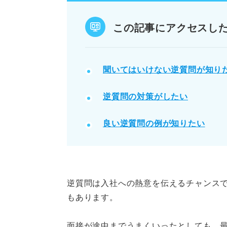
入社後を想像し、具体的な質問を
この記事にアクセスし
POINT：面接官が答えやすく、
記事の該当箇所を見る
聞いてはいけない逆質問が知り
就活のプロ67人に聞いた！ 聞
逆質問の対策がしたい
逆質問でのミスを避けるために
逆質問で失敗すると落ちるって
良い逆質問の例が知りたい
こんな質問は要注意！ 聞いては
※AIの特性上、間違いが含まれている場合があ
逆質問は入社への熱意を伝えるチャンス
もあります。
面接が途中までうまくいったとしても、