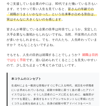
今ご支援している企業の中には、80代でまだ働いている方もい
ます。そうやって長い人生を見ていると、
皆さんの年齢での
「就職がうまくいかなかった」という出来事が占める割合は、
実はそんなに大きくないのを感じます
。
皆さんが希望している企業の倍率は何倍でしょうか。安定した
大手企業なら激戦かもしれないですね。当然、不採用の人の方
が多いかもしれません。でも、その人たち、人生終わっていま
すか？ そんなことないですよね。
そもそも、人生の目的は就職することでしょうか？
就職は目的
ではなく手段
です。追い詰められてくるとここを見失いやすい
ので、少し立ち止まって考えてみてほしいです。
本コラムのコンセプト
生成AIによる一般的な情報がすぐに手に入る時代。就活生や求職者
にいま求められているのは、経験や体験に基づく血の通ったアドバ
イスではないか。そうした読者のニーズに応えるために、編集部が
テーマを選定し、参画するキャリアコンサルタントらに寄稿いただ
くコラム企画を始めました。自身の経験や実アドバイスをベース