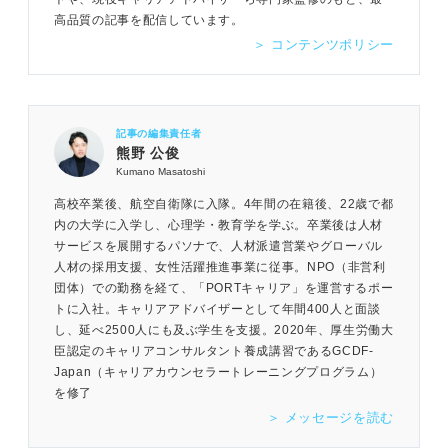
高品質の記事を配信しています。
＞ コンテンツポリシー
記事の編集責任者
熊野 公俊
Kumano Masatoshi
高校卒業後、航空自衛隊に入隊。4年間の在籍後、22歳で都
内の大学に入学し、心理学・教育学を学ぶ。卒業後は人材
サービスを展開するパソナで、人材派遣営業やグローバル
人材の採用支援、女性活躍推進事業に従事。NPO（非営利
団体）での勤務を経て、「PORTキャリア」を運営するポー
トに入社。キャリアアドバイザーとして年間400人と面談
し、延べ2500人にも及ぶ学生を支援。2020年、厚生労働大
臣認定のキャリアコンサルタント養成講習であるGCDF-
Japan（キャリアカウンセラートレーニングプログラム）
を修了
＞ メッセージを読む