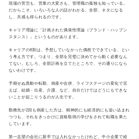
現場の苦労も、営業の大変さも、管理職の孤独も知っている。
だからこそ、いろいろな人の話がわかる。全部、ネタになる
し、共感も得られるのです。
キャリア理論に「計画された偶発性理論（プランド・ハップン
スタンス）」というものがあります。
キャリアの8割は、予想していなかった偶然でできている、とい
う考え方です。つまり、全部を完璧に決めてから動く必要なん
てない。むしろ、全部計画を立てたところで、その通りになら
ないわけです。
予期せぬ異動や転勤、倒産や合併、ライフステージの変化で言
えば、結婚・出産、介護、など、自分だけではどうにもできな
いことが起こりうるのが人生です。
勤務先が2回も倒産した方は、精神的にも経済的にも追い込まれ
つつも、それをきっかけに資格取得の学びをされて転職を果た
しています。
第一志望の会社に新卒では入れなかったけれど、中小企業で経