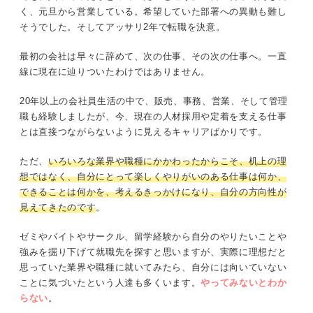
く、元旦から営業している。希望していた部署への異動も難し
そうでした。そしてアッサリ2年で転職を決意。
最初の会社は早々に辞めて、次の仕事、その次の仕事へ。一直
線に現在に辿りついたわけではありません。
20年以上の会社員生活の中で、販売、事務、営業、そして管理
職も経験しましたが、今、現在の人材採用や定着を支える仕事
とは直接つながらないように見えるキャリアばかりです。
ただ、
いろいろな業界や職種にかかわったからこそ、机上の理
想ではなく、自分にとって楽しくやりがいのある仕事は何か、
できることは何かを、考えるきっかけになり、自分の方向性が
見えてきたのです
。
ゼミやバイトやサークル、留学経験から自分のやりたいことや
強みを掘り下げて就職先を探すと思いますが、実際に理想だと
思っていた業界や職種に就いてみたら、自分には向いていない
ことに気づいたという人達も多くいます。
やってみないとわか
らない
。