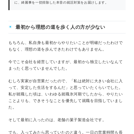
に、綺麗事を一切排除した本音の就活対策をお届けします。
最初から理想の道を歩く人の方が少ない
人生そんな簡単に終わらない
もちろん、私自身も最初からやりたいことが明確だったわけで
最初から理想の道を歩く人の方が少ない
もなく、理想の道を歩んできたわけでもありません。
今でこそ会社を経営していますが、最初から独立したいなんて
失敗という概念はない
まったく思っていませんでした。
人生は偶然でできている
むしろ実家が自営業だったので、「私は絶対に大きい会社に入
って、安定した生活をするんだ」と思っていたくらいでした。
家で寝ているだけでは、偶発性は起きない
私が就職した頃は、いわゆる就職氷河期でしたから、やりたい
ことよりも、できそうなことを優先して就職を目指していまし
就職できなくても、人生は続く
た。
そして最初に入ったのは、老舗の菓子製造会社です。
でも、入ってみたら思っていたのと違う。一日の営業時間も長