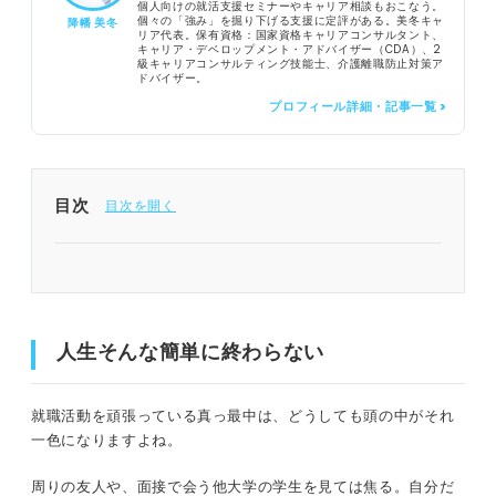
個人向けの就活支援セミナーやキャリア相談もおこなう。
個々の「強み」を掘り下げる支援に定評がある。美冬キャ
降幡 美冬
リア代表。保有資格：国家資格キャリアコンサルタント、
キャリア・デベロップメント・アドバイザー（CDA）、2
級キャリアコンサルティング技能士、介護離職防止対策ア
ドバイザー。
プロフィール詳細・記事一覧 >
目次
人生そんな簡単に終わらない
最初から理想の道を歩く人の方が少ない
人生そんな簡単に終わらない
失敗という概念はない
人生は偶然でできている
就職活動を頑張っている真っ最中は、どうしても頭の中がそれ
一色になりますよね。
家で寝ているだけでは、偶発性は起きない
周りの友人や、面接で会う他大学の学生を見ては焦る。自分だ
就職できなくても、人生は続く