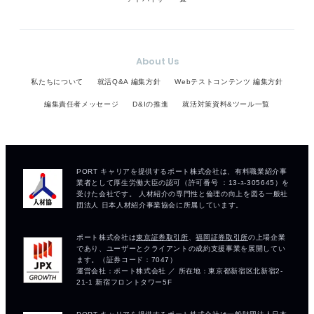
About Us
私たちについて
就活Q&A 編集方針
Webテストコンテンツ 編集方針
編集責任者メッセージ
D&Iの推進
就活対策資料&ツール一覧