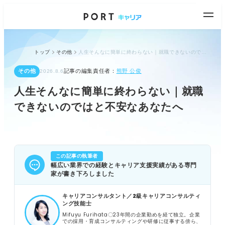
トップ
その他
人生そんなに簡単に終わらない｜就職できないのではと不安なあなたへ
その他
記事の編集責任者：
熊野 公俊
2026.8.6
人生そんなに簡単に終わらない｜就職
できないのではと不安なあなたへ
この記事の執筆者
幅広い業界での経験とキャリア支援実績がある専門
家が書き下ろしました
キャリアコンサルタント／2級キャリアコンサルティ
ング技能士
Mifuyu Furihata〇23年間の企業勤めを経て独立。企業
での採用・育成コンサルティングや研修に従事する傍ら、