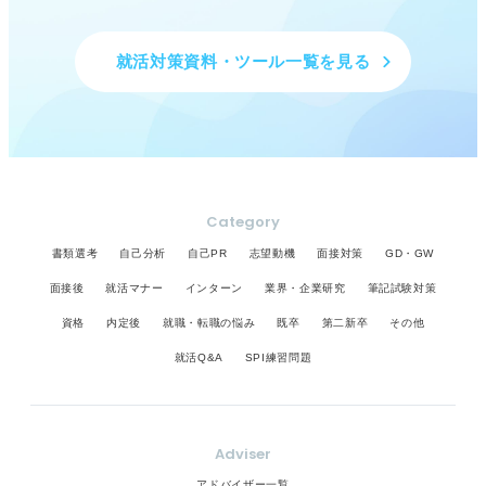
就活対策資料・ツール一覧を見る
Category
書類選考
自己分析
自己PR
志望動機
面接対策
GD・GW
面接後
就活マナー
インターン
業界・企業研究
筆記試験対策
資格
内定後
就職・転職の悩み
既卒
第二新卒
その他
就活Q&A
SPI練習問題
Adviser
アドバイザー一覧