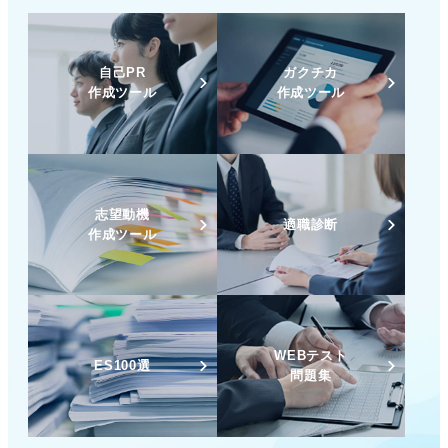
自己PR
ガクチカ
作成ツール
作成ツール
志望動機
適職診断
作成ツール
WEBテスト
ES100選
問題集