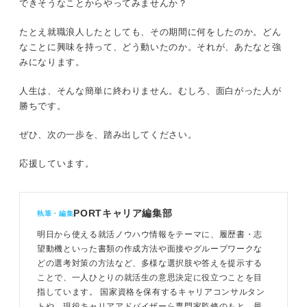
できそうなことからやってみませんか？
たとえ就職浪人したとしても、その期間に何をしたのか。どん
なことに興味を持って、どう動いたのか。それが、あたなと強
みになります。
人生は、そんな簡単に終わりません。むしろ、面白がった人が
勝ちです。
ぜひ、次の一歩を、踏み出してください。
応援しています。
PORTキャリア編集部
執筆・編集
明日から使える就活ノウハウ情報をテーマに、履歴書・志
望動機といった書類の作成方法や面接やグループワークな
どの選考対策の方法など、多様な選択肢や答えを提示する
ことで、一人ひとりの就活生の意思決定に役立つことを目
指しています。 国家資格を保有するキャリアコンサルタン
トや、現役キャリアアドバイザーら専門家監修のもと、最