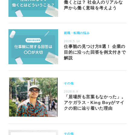
働くとは？ 社会人のリアルな
声から働く意味を考えよう
就職・転職の悩み
2026.5.14
仕事観の見つけ方8選！ 企業の
目的に沿った回答を例文付きで
解説
その他
2026.6.9
「居場所も言葉もなかった」。
アケガラス・King Boyがマイ
クの前に辿り着いた理由
その他