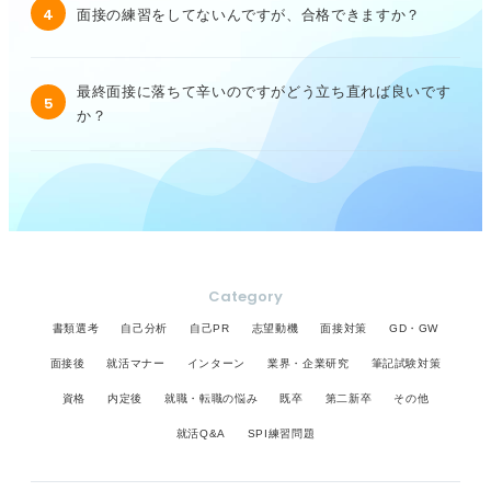
4
面接の練習をしてないんですが、合格できますか？
最終面接に落ちて辛いのですがどう立ち直れば良いです
5
か？
Category
書類選考
自己分析
自己PR
志望動機
面接対策
GD・GW
面接後
就活マナー
インターン
業界・企業研究
筆記試験対策
資格
内定後
就職・転職の悩み
既卒
第二新卒
その他
就活Q&A
SPI練習問題