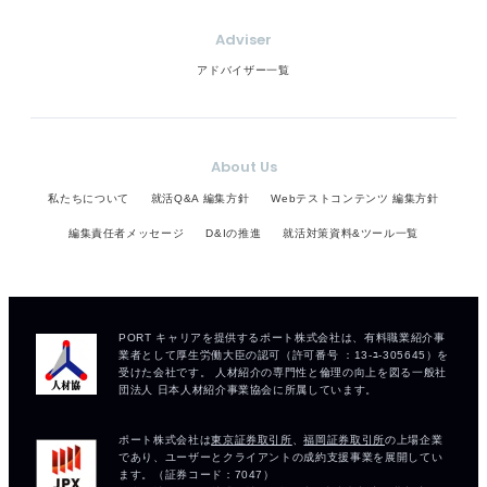
Adviser
アドバイザー一覧
About Us
私たちについて
就活Q&A 編集方針
Webテストコンテンツ 編集方針
編集責任者メッセージ
D&Iの推進
就活対策資料&ツール一覧