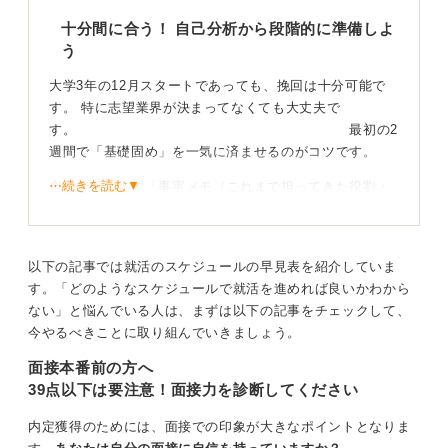
十分間に合う！ 自己分析から段階的に準備しよ
う
大学3年の12月スタートであっても、挽回は十分可能で
す。 特に志望業界が決まってなくても大丈夫で
す。 最初の2
週間で「基礎固め」を一気に済ませるのがコツです。
⋯続きを読む▼
自己分析はまず「事実メモ（これまで担ってきた役割・
工夫・結果）」に限定して書き出してみましょう。それ
をもとに、ガクチカを3本、強み・弱みを各3項目まで言
語化します。
以下の記事では就活のスケジュールの早見表を紹介していま
同時に、志望業界が未定ならまずは職種理解を優先し、
す。「どのようなスケジュールで就活を進めれば良いかわから
営業／企画／コーポレート／技術の代表的な1日とキャリ
ない」と悩んでいる人は、まずは以下の記事をチェックして、
アパス、評価軸をつかみます。
今やるべきことに取り組んでいきましょう。
面接本番前の方へ
3〜4週めで説明会を入れ、気になる業界や企業がみつか
39点以下は要注意！面接力を診断してください
ったらOBOG訪問もチャレンジしてみましょう。1日1社
ペースで情報を集めつつ、エントリーシート（ES）の雛
内定獲得のためには、面接での印象が大きなポイントとなりま
形を作成し始めます。