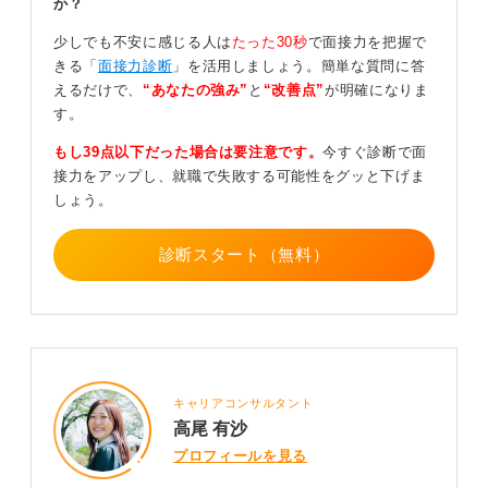
か？
理解を深めます。
少しでも不安に感じる人は
たった30秒
で面接力を把握で
そして3月以降は、本格的な選考開始に合わせ、エントリ
きる「
面接力診断
」を活用しましょう。簡単な質問に答
ーシート（ES）の作成や面接対策にシフトしていく、と
えるだけで、
“あなたの強み”
と
“改善点”
が明確になりま
いう流れが現実的です。
す。
周囲と比べて焦る必要はありません。自身のペースで計
もし39点以下だった場合は要注意です。
今すぐ診断で面
画を立て、一つひとつ着実に実行していくことが内定へ
接力をアップし、就職で失敗する可能性をグッと下げま
の近道です。
しょう。
0
診断スタート（無料）
キャリアコンサルタント
高尾 有沙
プロフィールを見る