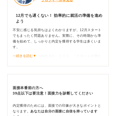
プロフィールを見る
12月でも遅くない！ 効率的に就活の準備を進め
よう
不安に感じる気持ちはよくわかりますが、12月スタート
でもまったく問題ありません。実際に、その時期から準
備を始めて、しっかりと内定を獲得する学生は多くいま
す。
⋯続きを読む▼
大切なのは「いつ始めるか」よりも、「スタートが遅れ
た分、いかに効率的に準備を進めるか」です。
今からできることとして、まずは「自己分析と業界研
究」からスタートし、興味のある業界や職種をリストア
ップして情報収集を進めてください。
面接本番前の方へ
39点以下は要注意！面接力を診断してください
3月から対策！ 自分のペースで計画を立てよう
内定獲得のためには、面接での印象が大きなポイントと
続く12月～2月頃で、説明会への参加や、可能であれば
なります。
あなたは自分の面接に自信を持っています
短期のインターンシップ（インターン）を経験し、企業