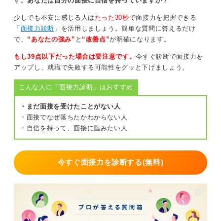
す。
あなたは自分の面接に自信を持っていますか？
学校との両立に注意！ 完璧を目指さずPDCAを回そ
少しでも不安に感じる人は
たった30秒
で面接力を把握できる
う
「
面接力診断
」を活用しましょう。簡単な質問に答えるだけ
で、
“あなたの強み”
と
“改善点”
が明確になります。
年明けのエントリー期に備え、週次で「ES2本提出／面
もし39点以下だった場合は要注意です。
今すぐ診断で面接力を
接練習1回／企業研究2社」など、自分に合った最低ライ
アップし、就職で失敗する可能性をグッと下げましょう。
ンを設定すると、短期でも前進が見えやすいのでおすす
めです。
こんな人に「面接力診断」はおすすめ
注意したいのは「完璧主義の罠」といわれるもので、完
・まだ面接を受けたことがない人
璧を目指すのではなくちょっとずつ、学びを活かしなが
・面接でなぜ落ちたかわからない人
らの姿勢が大切です。
・自信を持って、面接に臨みたい人
ESは初稿を早く出してキャリアセンターなどのフィード
バックで磨く、面接は練習を録画して見返し自己修正、
のサイクルを回すほうが改善が速いです。
今すぐ面接力を診断する(無料)
学業との両立の工夫としては、平日の午後〜夕方に面接
が多いので、その時間帯を空ける時間割に調整をできる
と良いです。
焦りは当然ですが、「基礎固め→応募→改善」の小さな