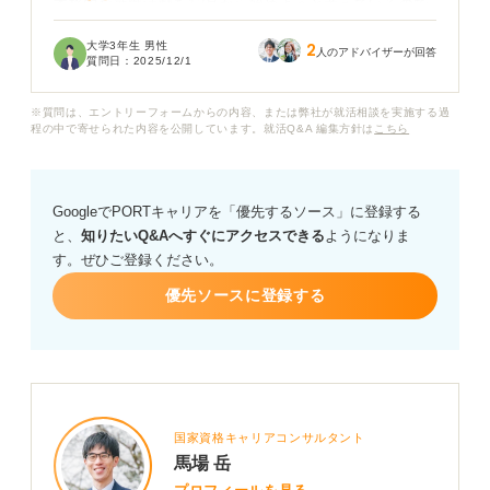
本格的な就職活動を12月から始めようと考えているので
すが、この時期から始めるのは遅いでしょうか？
大学3年生 男性
2
人のアドバイザーが回答
質問日：
2025/12/1
特に志望する業界が決まっているわけでもなく、何をか
ら始めたら良いのかもわからず不安です。
※質問は、エントリーフォームからの内容、または弊社が就活相談を実施する過
程の中で寄せられた内容を公開しています。就活Q&A 編集方針は
こちら
12月から就活をスタートする場合、どのようなスケジュ
ールで進めるべきか、また、今すぐにでも始めておくべ
きことがあれば教えていただきたいです。
GoogleでPORTキャリアを「優先するソース」に登録する
と、
知りたいQ&Aへすぐにアクセスできる
ようになりま
す。ぜひご登録ください。
優先ソースに登録する
国家資格キャリアコンサルタント
馬場 岳