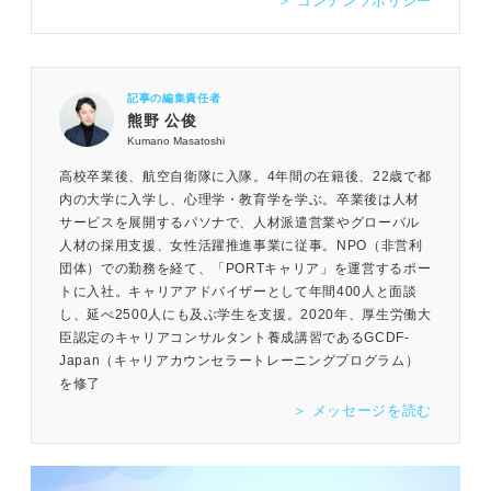
＞ コンテンツポリシー
記事の編集責任者
熊野 公俊
Kumano Masatoshi
高校卒業後、航空自衛隊に入隊。4年間の在籍後、22歳で都
内の大学に入学し、心理学・教育学を学ぶ。卒業後は人材
サービスを展開するパソナで、人材派遣営業やグローバル
人材の採用支援、女性活躍推進事業に従事。NPO（非営利
団体）での勤務を経て、「PORTキャリア」を運営するポー
トに入社。キャリアアドバイザーとして年間400人と面談
し、延べ2500人にも及ぶ学生を支援。2020年、厚生労働大
臣認定のキャリアコンサルタント養成講習であるGCDF-
Japan（キャリアカウンセラートレーニングプログラム）
を修了
＞ メッセージを読む