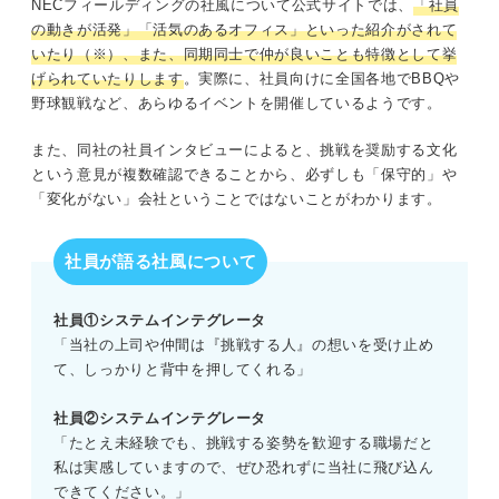
NECフィールディングの社風について公式サイトでは、
「社員
の動きが活発」「活気のあるオフィス」といった紹介がされて
いたり（※）、また、同期同士で仲が良いことも特徴として挙
げられていたりします
。実際に、社員向けに全国各地でBBQや
野球観戦など、あらゆるイベントを開催しているようです。
また、同社の社員インタビューによると、挑戦を奨励する文化
という意見が複数確認できることから、必ずしも「保守的」や
「変化がない」会社ということではないことがわかります。
社員が語る社風について
社員①システムインテグレータ
「当社の上司や仲間は『挑戦する人』の想いを受け止め
て、しっかりと背中を押してくれる」
社員②システムインテグレータ
「たとえ未経験でも、挑戦する姿勢を歓迎する職場だと
私は実感していますので、ぜひ恐れずに当社に飛び込ん
できてください。」