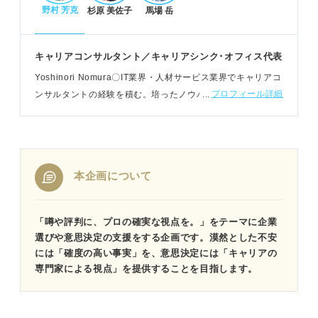
野村 芳克
杉原 美佐子
馬場 岳
キャリアコンサルタント／キャリアシンク･オフィス代表
Yoshinori Nomura〇IT業界・人材サービス業界でキャリアコ
プロフィール詳細
ンサルタントの経験を積む。培ったノウハウをもとに、その
後はNPO支援団体として一般企業人の転職相談・就活生への
進路相談を担う
本企画について
「噂や評判に、プロの確実な視点を。」をテーマに企業
選びや意思決定の支援をする企画です。漠然とした不安
には「確度の高い事実」を、意思決定には「キャリアの
専門家による視点」を提供することを目指します。