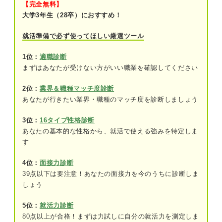
【完全無料】
①プレッシャーのかかる激務だから
大学3年生（28卒）におすすめ！
②保守的で変化のない社風だから
就活準備で必ず使ってほしい厳選ツール
③配属が希望通りにならないから
1位：
適職診断
まずはあなたが受けない方がいい職業を確認してください
企業が発信している情報から実態を把握しよう
2位：
業界＆職種マッチ度診断
あなたが行きたい業界・職種のマッチ度を診断しましょう
3位：
16タイプ性格診断
あなたの基本的な性格から、就活で使える強みを特定しま
す
4位：
面接力診断
39点以下は要注意！あなたの面接力を今のうちに診断しま
しょう
5位：
就活力診断
80点以上が合格！まずは力試しに自分の就活力を測定しま