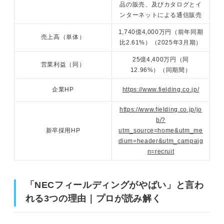
品の販売、及びカタログとイ
ンターネットによる通信販売
1,740億4,000万円（前年同期
売上高（単体）
比2.61%）（2025年3月期）
25億4,400万円（同
営業利益（同）
12.96%）（同期間）
企業HP
https://www.fielding.co.jp/
https://www.fielding.co.jp/jo
b/?
新卒採用HP
utm_source=home&utm_me
dium=header&utm_campaig
n=recruit
「NECフィールディングがやばい」と言わ
れる3つの理由｜プロが読み解く