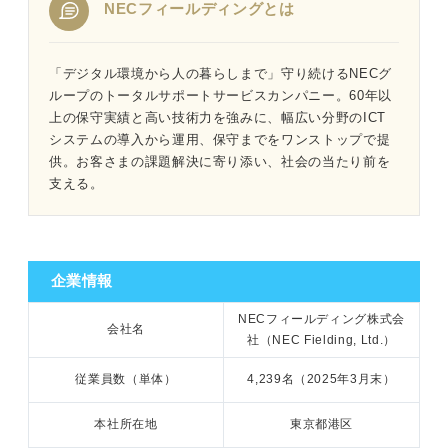
NECフィールディングとは
1分でわかるNECフィールディング
「デジタル環境から人の暮らしまで」守り続けるNECグ
ループのトータルサポートサービスカンパニー。60年以
上の保守実績と高い技術力を強みに、幅広い分野のICT
「NECフィールディングがやばい」と言われる3つの理由
システムの導入から運用、保守までをワンストップで提
｜プロが読み解く
供。お客さまの課題解決に寄り添い、社会の当たり前を
支える。
①プレッシャーのかかる激務だから
②保守的で変化のない社風だから
③配属が希望通りにならないから
企業情報
NECフィールディング株式会
会社名
企業が発信している情報から実態を把握しよう
社（NEC Fielding, Ltd.）
従業員数（単体）
4,239名（2025年3月末）
本社所在地
東京都港区