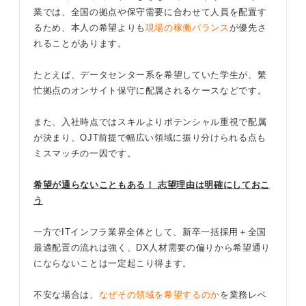
業では、全国の拠点や保守需要に合わせて人員を配置す
るため、本人の希望よりも
現場の稼働バランス
が優先さ
れることがあります。
たとえば、データセンター系を希望していた学生が、繁
忙拠点のオンサイト保守に配属されるケースなどです。
また、入社時点ではスキルよりポテンシャル重視で配属
が決まり、OJT前提で幅広い領域に振り分けられる点も
ミスマッチの一因です。
希望が通らないこともある！ 志望理由は明確にしておこ
う
一方でITインフラ業界全体として、新卒一括採用＋全国
最適配置の流れは強く、DX人材需要の偏りから希望通り
にならないことは一定起こり得ます。
不安な場合は、
なぜその領域を希望するのか
を業務レベ