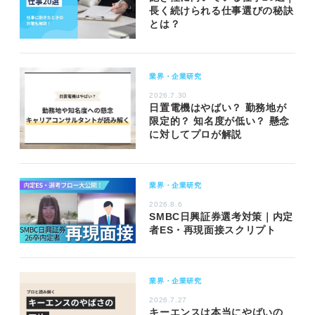
長く続けられる仕事選びの秘訣
とは？
業界・企業研究
2026.7.30
日置電機はやばい？ 勤務地が
限定的？ 知名度が低い？ 懸念
に対してプロが解説
業界・企業研究
2026.8.6
SMBC日興証券選考対策｜内定
者ES・再現面接スクリプト
業界・企業研究
2026.7.27
キーエンスは本当にやばいの