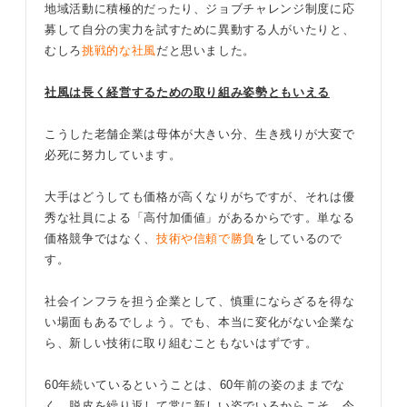
地域活動に積極的だったり、ジョブチャレンジ制度に応
募して自分の実力を試すために異動する人がいたりと、
むしろ
挑戦的な社風
だと思いました。
社風は長く経営するための取り組み姿勢ともいえる
こうした老舗企業は母体が大きい分、生き残りが大変で
必死に努力しています。
大手はどうしても価格が高くなりがちですが、それは優
秀な社員による「高付加価値」があるからです。単なる
価格競争ではなく、
技術や信頼で勝負
をしているので
す。
社会インフラを担う企業として、慎重にならざるを得な
い場面もあるでしょう。でも、本当に変化がない企業な
ら、新しい技術に取り組むこともないはずです。
60年続いているということは、60年前の姿のままでな
く、脱皮を繰り返して常に新しい姿でいるからこそ、今