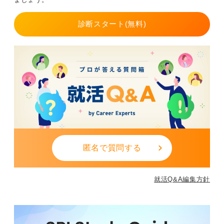
場合、腰を痛めてしまうケースもあります。そのため、
40代前半くらいまでが肉体的な限界の目安として考える
診断スタート(無料)
と良いでしょう。
デメリットを十分に考えて、今後の自身の主体的なキャ
リア形成を考えて判断してください。
転職時は「体調を崩した」というマイナスな理由ではな
く、職場での安定した経験を伝えることが大切です。
0
匿名で質問する
就活Q&A編集方針