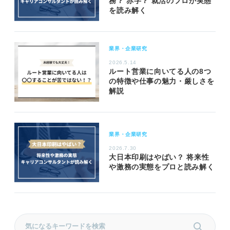
務？ 赤字？ 就活のプロが実態
を読み解く
業界・企業研究
2026.5.14
ルート営業に向いてる人の8つ
の特徴や仕事の魅力・厳しさを
解説
業界・企業研究
2026.7.30
大日本印刷はやばい？ 将来性
や激務の実態をプロと読み解く