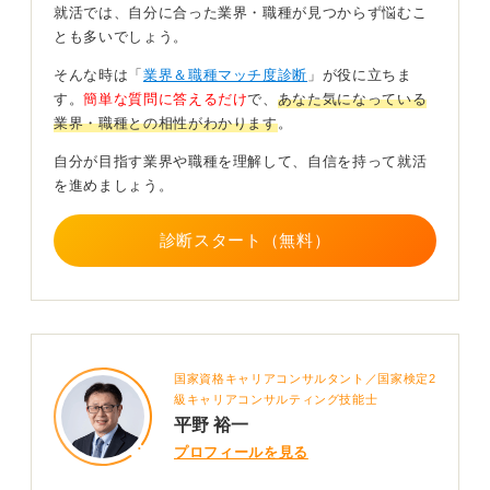
就活では、自分に合った業界・職種が見つからず悩むこ
きついという評判に惑わされず、その職場ごとの具体的
とも多いでしょう。
な業務内容や働き方にきちんとフォーカスすることが重
要です。
そんな時は「
業界＆職種マッチ度診断
」が役に立ちま
す。
簡単な質問に答えるだけ
で、
あなた気になっている
また、一人で全部対処しなくてはならないから緊張感が
業界・職種との相性がわかります
。
高まるのか、あるいは一人だから気楽に仕事ができるの
か、といった価値観もきつさの感じ方に影響します。
自分が目指す業界や職種を理解して、自信を持って就活
を進めましょう。
三交代を経験したことによって、転職の際に体調管理が
できないとみなされ悪影響が出ることはありません。
診断スタート（無料）
むしろ、三交代勤務ができるということは、体力的に問
題がないとみなされ、突発事故やトラブルへの対応力が
ある人として、企業側から頼もしいと感じてもらえるは
ずです。
0
国家資格キャリアコンサルタント／国家検定2
級キャリアコンサルティング技能士
平野 裕一
プロフィールを見る