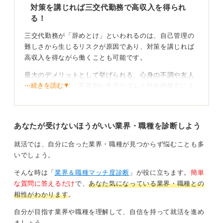
対策を講じれば三交代勤務で高収入を得られ
る！
三交代勤務が「辞めとけ」といわれるのは、自己管理の
難しさから生じるリスクが原因であり、対策を講じれば
高収入を得ながら働くことも可能です。
最大のデメリットとして挙げられる、心身の不調や友人
⋯続きを読む▼
との交流減少は、不規則な生活リズムと社会的孤立によ
るものです。徹底した睡眠管理や平日休みの活用といっ
た対策でリスクを最小限に抑えることができます。
あなたが受けないほうがいい業界・職種を診断しよう
私の過去の支援でも、職場仲間と交流して精神的な負担
を減らすように案内してきました。
就活では、自分に合った業界・職種が見つからず悩むことも多
いでしょう。
体力的な限界は40代半ばまでが目安
そんな時は「
業界＆職種マッチ度診断
」が役に立ちます。
簡単
三交代勤務を続けるなら、40代半ばくらいまでが限度か
な質問に答えるだけ
で、
あなた気になっている業界・職種との
もしれません。三交代勤務で体内時計が狂っていくた
相性がわかります
。
め、睡眠障害になりやすいです。
自分が目指す業界や職種を理解して、自信を持って就活を進め
また、車のライン作業のように体に負担のかかる作業の
ましょう。