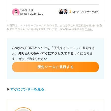
き、本当にこの働き方を選んで良いのか迷っています。
その他 女性
2
三交代勤務のきつさは理解していますが、本当に「やめ
人のアドバイザーが回答
質問日：
2026/1/19
とけ」と言われるほどのデメリットがあるのでしょう
か。また、一度三交代勤務を経験すると、転職の際に体
※質問は、エントリーフォームからの内容、または弊社が就活相談を実施する過
調管理ができないと見なされ、キャリアに影響するので
程の中で寄せられた内容を公開しています。就活Q&A 編集方針は
こちら
はないかという不安もあります。
三交代勤務が「やめとけ」と言われる理由と、そのリス
GoogleでPORTキャリアを「優先するソース」に登録する
クを理解したうえで働く場合の心構えや対策についてア
と、
知りたいQ&Aへすぐにアクセスできる
ようになりま
ドバイスをお願いします。また、転職を視野に入れる場
す。ぜひご登録ください。
合、三交代勤務の経験を活かせる次の仕事についても教
えてください。
優先ソースに登録する
▶
すぐにアンサーを見る