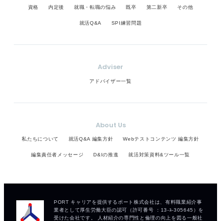
資格
内定後
就職・転職の悩み
既卒
第二新卒
その他
就活Q&A
SPI練習問題
Adviser
アドバイザー一覧
About Us
私たちについて
就活Q&A 編集方針
Webテストコンテンツ 編集方針
編集責任者メッセージ
D&Iの推進
就活対策資料&ツール一覧