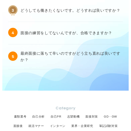
3
どうしても働きたくないです。どうすれば良いですか？
4
面接の練習をしてないんですが、合格できますか？
最終面接に落ちて辛いのですがどう立ち直れば良いです
5
か？
Category
書類選考
自己分析
自己PR
志望動機
面接対策
GD・GW
面接後
就活マナー
インターン
業界・企業研究
筆記試験対策