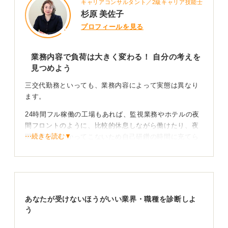
キャリアコンサルタント／2級キャリア技能士
杉原 美佐子
プロフィールを見る
業務内容で負荷は大きく変わる！ 自分の考えを
見つめよう
三交代勤務といっても、業務内容によって実態は異なり
ます。
24時間フル稼働の工場もあれば、監視業務やホテルの夜
間フロントのように、比較的休息しながら働けたり、夜
⋯続きを読む▼
間は電話もかかってこないため自己研鑽の時間に充てら
れたりするケースもあります。
これを踏まえると、本当にきついかどうかの最終的な判
断は、自分が不規則な生活スタイルを苦しいと感じるか
どうかに委ねられます。
あなたが受けないほうがいい業界・職種を診断しよ
う
三交代経験は体力の証明都内、企業から重宝される