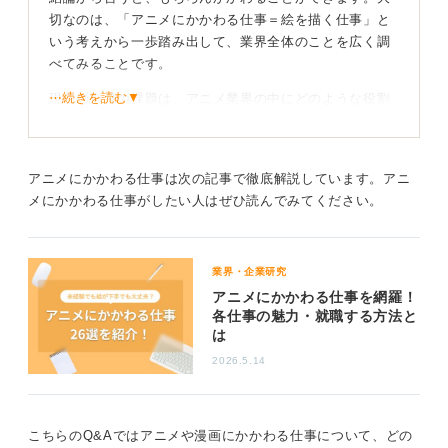
切なのは、「アニメにかかわる仕事＝絵を描く仕事」と
いう考えから一歩踏み出して、業界全体のことを広く調
べてみることです。
⋯続きを読む▼
現在の自身の課題は、アニメ業界の中にどのような役割
があるのか、解像度高く理解できていない点にあるのか
もしれません。
たとえば、アニメ制作会社にも作品を売るための「営
アニメにかかわる仕事は次の記事で徹底解説しています。アニ
業」や、会社を支える「事務」といった職種があります
メにかかわる仕事がしたい人はぜひ読んでみてください。
し、描かれた絵をデジタル化したり、完成した作品を配
信したりする技術的な仕事もあります。
業界・企業研究
まずは、アニメ業界の中に、絵を描くこと以外にどのよ
アニメにかかわる仕事を網羅！
うな仕事があるのかを徹底的に調べてみましょう。
各仕事の魅力・就職する方法と
は
「やりがいを持って働くことができるのか？」とい
2026.5.14
う点を見極めることが大切
そのうえで、「会社がアニメ業界であるというだけで、
こちらのQ&Aではアニメや漫画にかかわる仕事について、どの
自分の日々の業務がアニメ制作と直接関係なくても本当