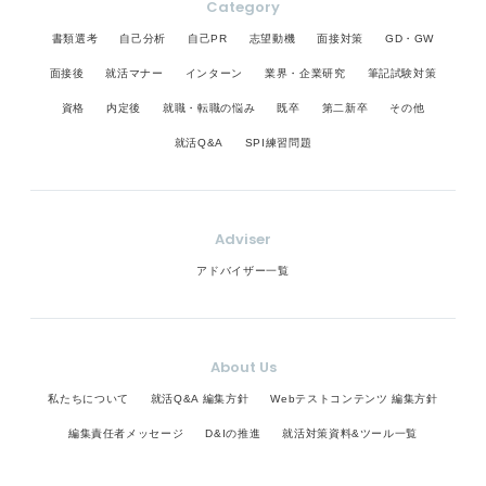
Category
書類選考
自己分析
自己PR
志望動機
面接対策
GD・GW
面接後
就活マナー
インターン
業界・企業研究
筆記試験対策
資格
内定後
就職・転職の悩み
既卒
第二新卒
その他
就活Q&A
SPI練習問題
Adviser
アドバイザー一覧
About Us
私たちについて
就活Q&A 編集方針
Webテストコンテンツ 編集方針
編集責任者メッセージ
D&Iの推進
就活対策資料&ツール一覧