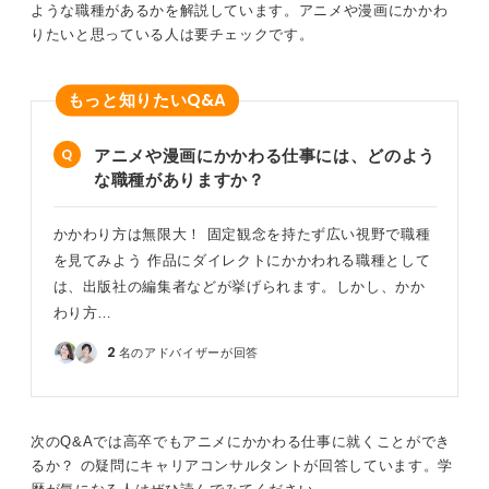
ような職種があるかを解説しています。アニメや漫画にかかわ
に満足できるだろうか？」と自身に問いかけてみてくだ
りたいと思っている人は要チェックです。
さい。
よくあるのが、スポーツが好きでスポーツメーカーに入
Q&A
もっと知りたい
社したものの、配属されたのは総務部で、日々の業務に
物足りなさを感じてしまうといったケースです。
アニメや漫画にかかわる仕事には、どのよう
そうならないためにも、まずは業界研究を深め、可能で
な職種がありますか？
あればアルバイトなどで一度その業界に飛び込んでみ
て、自身のやりたいこととの一致点を探っていくことを
お勧めします。
かかわり方は無限大！ 固定観念を持たず広い視野で職種
を見てみよう 作品にダイレクトにかかわれる職種として
0
は、出版社の編集者などが挙げられます。しかし、かか
わり方…
2
名のアドバイザーが回答
次のQ&Aでは高卒でもアニメにかかわる仕事に就くことができ
るか？ の疑問にキャリアコンサルタントが回答しています。学