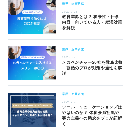
業界・企業研究
2026.6.23
教育業界とは？ 将来性・仕事
内容・向いている人・就活対策
を解説
業界・企業研究
2026.8.4
メガベンチャー20社を徹底比較
｜就活のプロが対策や適性を解
説
業界・企業研究
2026.7.30
ジールコミュニケーションズは
やばいのか？ 体育会系社風や
実力主義への懸念をプロが紐解
く