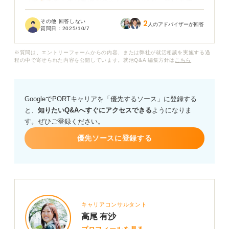
メ業界で働くのは無理なのかなと不安になっています。
その他 回答しない
2
絵を描くのが苦手でも、アニメ制作に携われる仕事はあ
人のアドバイザーが回答
質問日：
2025/10/7
るのでしょうか？ 具体的にどんな職種があるのか、その
仕事に就くために今からできることなど、アドバイスを
※質問は、エントリーフォームからの内容、または弊社が就活相談を実施する過
お願いします。
程の中で寄せられた内容を公開しています。就活Q&A 編集方針は
こちら
GoogleでPORTキャリアを「優先するソース」に登録する
と、
知りたいQ&Aへすぐにアクセスできる
ようになりま
す。ぜひご登録ください。
優先ソースに登録する
キャリアコンサルタント
高尾 有沙