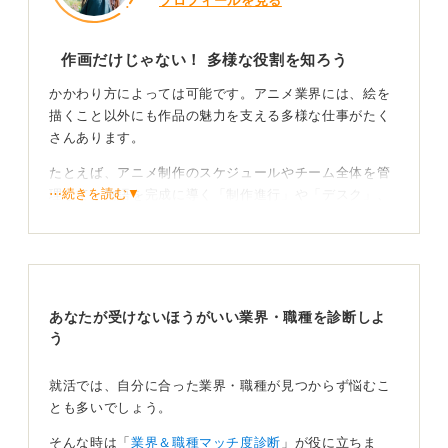
プロフィールを見る
作画だけじゃない！ 多様な役割を知ろう
かかわり方によっては可能です。アニメ業界には、絵を
描くこと以外にも作品の魅力を支える多様な仕事がたく
さんあります。
たとえば、アニメ制作のスケジュールやチーム全体を管
⋯続きを読む▼
理して、物語を完成に導く「制作進行」や「デスク」、
完成した映像に音や特殊効果を加えて魅力的な一本の作
品に仕上げる「編集」や「音響」。
そして、完成したアニメを世界中のファンに届け、グッ
ズや海外展開などを企画する「宣伝」や「ライセンス管
あなたが受けないほうがいい業界・職種を診断しよ
理」といった仕事もアニメを支える重要な役割です。
う
求められる力を正確に把握して着実にスキルを磨い
ていこう
就活では、自分に合った業界・職種が見つからず悩むこ
とも多いでしょう。
今からできる準備としては、まずExcelなどで簡単なス
そんな時は「
業界＆職種マッチ度診断
」が役に立ちま