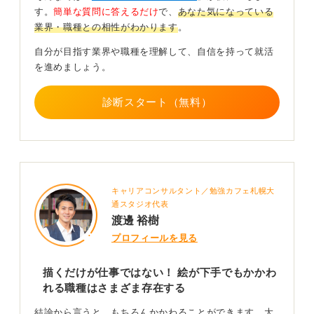
ケジュール管理を学んだり、クリエイターを守る「著作
す。
簡単な質問に答えるだけ
で、
あなた気になっている
権」の基本を調べてみたり、動画編集ソフトを少し触っ
業界・職種との相性がわかります
。
てみるのも良いでしょう。
自分が目指す業界や職種を理解して、自信を持って就活
また、ただファンとして作品を楽しむだけでなく、「な
を進めましょう。
ぜこの物語は面白いのか」「この演出の意図は何か」と
いった分析をノートに書き溜めておけば、それがあなた
診断スタート（無料）
の熱意を伝える最高の自己PR資料（ポートフォリオ）に
なります。インターンシップやアルバイトで実際の現場
を見てみるのも、自分に何が向いているかを知る絶好の
機会です。
これらの仕事で求められるのは、絵の上手さではなく、
キャリアコンサルタント／勉強カフェ札幌大
プロジェクトを計画通りに「前に進める力」です。丁寧
通スタジオ代表
なコミュニケーションや正確な記録、物事を順序立てて
渡邊 裕樹
進める力を磨けば、絵が苦手でもアニメ業界で十分に活
プロフィールを見る
躍できますよ。
0
描くだけが仕事ではない！ 絵が下手でもかかわ
れる職種はさまざま存在する
結論から言うと、もちろんかかわることができます。大