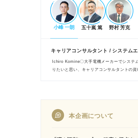
小峰 一朗
五十嵐 篤
野村 芳克
キャリアコンサルタント / システム
Ichiro Komine〇大手電機メーカーで
りたいと思い、キャリアコンサルタントの資
こなっている
本企画について