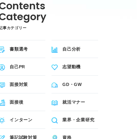
記事カテゴリー
書類選考
自己分析
自己PR
志望動機
面接対策
GD・GW
面接後
就活マナー
インターン
業界・企業研究
筆記試験対策
資格