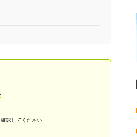
と言われる4つの理由｜プロが読み解く
から
わかならいから
けやすいから
ル
を確認してください
過ぎないようにしよう