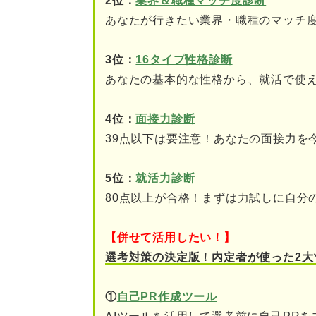
2位：
業界＆職種マッチ度診断
あなたが行きたい業界・職種のマッチ
3位：
16タイプ性格診断
あなたの基本的な性格から、就活で使
4位：
面接力診断
39点以下は要注意！あなたの面接力を
5位：
就活力診断
80点以上が合格！まずは力試しに自分
【併せて活用したい！】
選考対策の決定版！内定者が使った2大
①
自己PR作成ツール