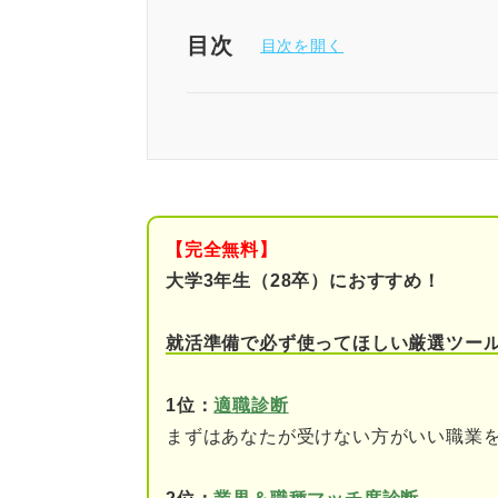
目次
1分でわかる東京エレクトロン
「東京エレクトロンがやばい」
①激務で残業時間が長い
【完全無料】
②配属先がどこになるか
大学3年生（28卒）におすすめ！
③半導体市況の影響を受
就活準備で必ず使ってほしい厳選ツー
④離職率が高いから
1位：
適職診断
まずはあなたが受けない方がいい職業
企業に噂には一方的な理解をし