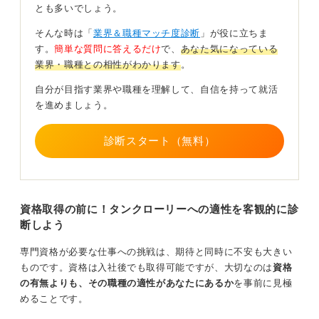
に近いイメージです。
とも多いでしょう。
企業によっては月5,000円〜10,000円ほどの資格手当が
そんな時は「
業界＆職種マッチ度診断
」が役に立ちま
支給されるケースもあります。
す。
簡単な質問に答えるだけ
で、
あなた気になっている
業界・職種との相性がわかります
。
タンクローリーの仕事の魅力は、専門性の高さと「社会
インフラを支えている」という責任感を実感できるとこ
自分が目指す業界や職種を理解して、自信を持って就活
ろにあります。一方で、積み込み・卸し作業の手順遵守
を進めましょう。
や安全確認など、慎重さと落ち着いた判断力が欠かせま
せん。
診断スタート（無料）
総合的には、資格があることで就職の幅や待遇面で有利
になりますが、入社後に取得する流れが一般的でもある
ため、興味があるなら前向きに挑戦できる資格です。
資格取得の前に！タンクローリーへの適性を客観的に診
0
断しよう
専門資格が必要な仕事への挑戦は、期待と同時に不安も大きい
ものです。資格は入社後でも取得可能ですが、大切なのは
資格
の有無よりも、その職種の適性があなたにあるか
を事前に見極
めることです。