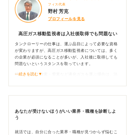
フィス代表
野村 芳克
プロフィールを見る
高圧ガス移動監視者は入社後取得でも問題ない
タンクローリーの仕事は、運ぶ品目によって必要な資格
が変わりますが、高圧ガス移動監視者については、多く
の企業が必須になることが多いが、入社後に取得しても
問題ないというスタンスを取っています。
⋯続きを読む▼
特に、LPG・酸素・窒素など液化ガスを運ぶ場合は、法
律で有資格者の配置が求められるため、資格を持ってい
る人はより歓迎される傾向にあります。
資格の有無が採用条件や待遇に影響することもある
あなたが受けないほうがいい業界・職種を診断しよ
この資格は、都道府県が実施する2〜3日間の講習を受講
う
し、修了考査に合格すれば取得できます。難易度は、し
っかり勉強すれば十分合格できるレベルで、危険物乙種
就活では、自分に合った業界・職種が見つからず悩むこ