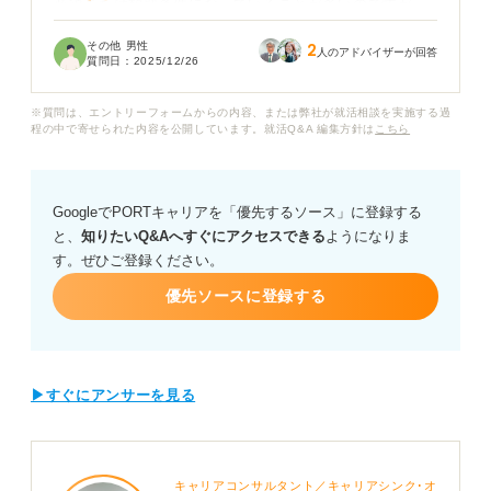
必須または歓迎条件になっていることが多いのですが、
この資格がないと就職できないのでしょうか。
その他 男性
2
人のアドバイザーが回答
質問日：
2025/12/26
あわせて、この資格の取得方法や難易度、持っているこ
とで給料や待遇が良くなるのかも気になります。さら
※質問は、エントリーフォームからの内容、または弊社が就活相談を実施する過
に、高圧ガスを運ぶ仕事のやりがい、注意すべき点につ
程の中で寄せられた内容を公開しています。就活Q&A 編集方針は
こちら
いても教えていただけると助かります。
GoogleでPORTキャリアを「優先するソース」に登録する
と、
知りたいQ&Aへすぐにアクセスできる
ようになりま
す。ぜひご登録ください。
優先ソースに登録する
▶すぐにアンサーを見る
キャリアコンサルタント／キャリアシンク･オ