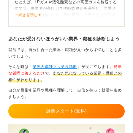
たとえば、LPガスや液化酸素などの高圧ガスを輸送する
便では、事業者が高圧ガス移動監視者を選任し、同乗さ
⋯続きを読む▼
せる運用が一般的なため、募集要項に必須または入社後
に取得が掲げられます。
「何を運ぶか」で必要資格が分かれる
あなたが受けないほうがいい業界・職種を診断しよう
一方、ガソリンや軽油など液体危険物中心のタンクロー
就活では、自分に合った業界・職種が見つからず悩むことも多
リーでは、危険物取扱者（乙四）が重視され、移動監視
いでしょう。
者は不要なケースもあります。
そんな時は「
業界＆職種マッチ度診断
」が役に立ちます。
簡単
したがって、持っていないと絶対に就けないわけではあ
な質問に答えるだけ
で、
あなた気になっている業界・職種との
りませんが、即戦力採用や単独乗務を想定する企業では
相性がわかります
。
保有者が有利です。
自分が目指す業界や職種を理解して、自信を持って就活を進め
資格は都道府県実施の講習・考査で取得でき、法令・基
ましょう。
礎理科・設備保安の基礎を過去問反復で固めれば十分に
合格を狙えます。
診断スタート(無料)
また、会社によっては資格手当や受験費用補助があり、
待遇で差が付くことも少なくありません。