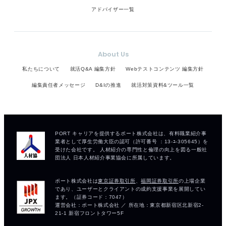
アドバイザー一覧
About Us
私たちについて
就活Q&A 編集方針
Webテストコンテンツ 編集方針
編集責任者メッセージ
D&Iの推進
就活対策資料&ツール一覧