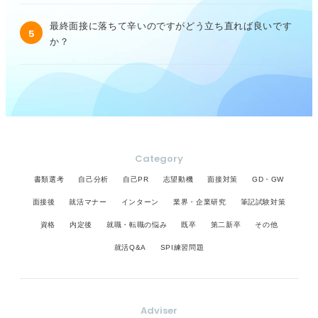
最終面接に落ちて辛いのですがどう立ち直れば良いです
5
か？
Category
書類選考
自己分析
自己PR
志望動機
面接対策
GD・GW
面接後
就活マナー
インターン
業界・企業研究
筆記試験対策
資格
内定後
就職・転職の悩み
既卒
第二新卒
その他
就活Q&A
SPI練習問題
Adviser