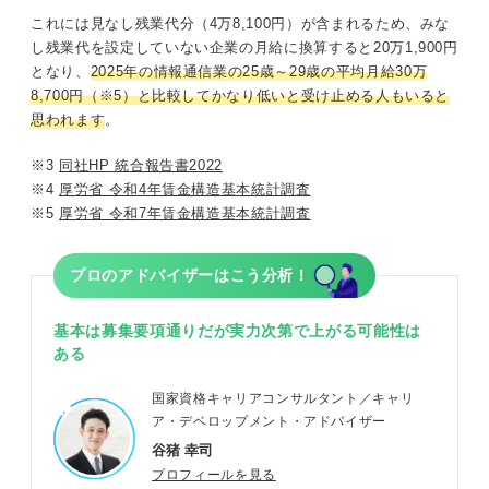
これには見なし残業代分（4万8,100円）が含まれるため、みな
し残業代を設定していない企業の月給に換算すると20万1,900円
となり、
2025年の情報通信業の25歳～29歳の平均月給30万
8,700円（※5）と比較してかなり低いと受け止める人もいると
思われます
。
※3
同社HP 統合報告書2022
※4
厚労省 令和4年賃金構造基本統計調査
※5
厚労省 令和7年賃金構造基本統計調査
プロのアドバイザーはこう分析！
基本は募集要項通りだが実力次第で上がる可能性は
ある
国家資格キャリアコンサルタント／キャリ
ア・デベロップメント・アドバイザー
谷猪 幸司
プロフィールを見る