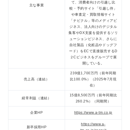
て、消費者向けの引越し比
主な事業
較・予約サイト「引越し侍」
や車査定・買取情報サイト
「ナビクル」等のメディアビ
ジネス、法人向けのデジタル
集客やDX支援を提供するソリ
ューションビジネス、さらに
自社製品（化粧品やドッグフ
ード）をECで直接販売するD
２Cビジネスをグループで展
開している。
239億1,700万円（前年同期
売上高（連結）
比100.0%）（2025年7月現
在）
15億8,500万円（前年同期比
経常利益（連結）
260.2%）（同期間）
企業HP
https://www.a-tm.co.jp
https://www.a-
新卒採用HP