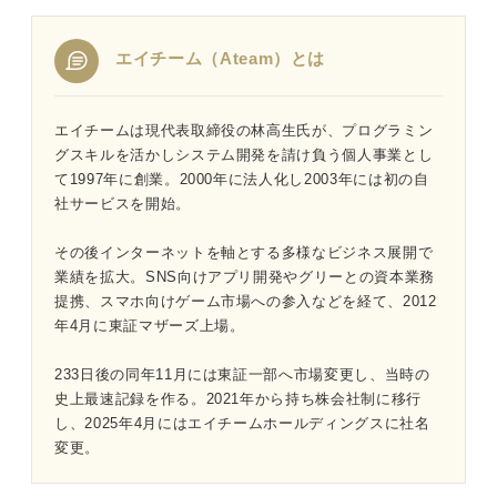
エイチーム（Ateam）とは
1分でわかるエイチーム
エイチームは現代表取締役の林高生氏が、プログラミン
「エイチームがやばい」と言われる5つの理由｜プロが読
グスキルを活かしシステム開発を請け負う個人事業とし
み解く
て1997年に創業。2000年に法人化し2003年には初の自
社サービスを開始。
①会社の業績見通しや将来性が不安だから
その後インターネットを軸とする多様なビジネス展開で
➁給料が良いとはいえないから
業績を拡大。SNS向けアプリ開発やグリーとの資本業務
提携、スマホ向けゲーム市場への参入などを経て、2012
③仕事によっては残業が多いから
年4月に東証マザーズ上場。
④離職率や勤続年数が心配だから
233日後の同年11月には東証一部へ市場変更し、当時の
史上最速記録を作る。2021年から持ち株会社制に移行
⑤新卒一括採用を止めてしまったから
し、2025年4月にはエイチームホールディングスに社名
変更。
戦略転換の時期にある企業を選ぶ覚悟を持とう