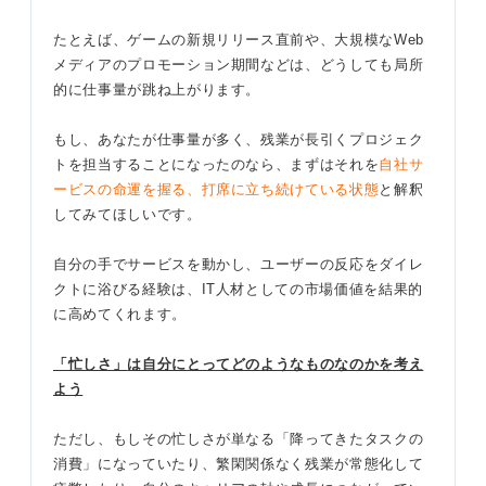
たとえば、ゲームの新規リリース直前や、大規模なWeb
メディアのプロモーション期間などは、どうしても局所
的に仕事量が跳ね上がります。
もし、あなたが仕事量が多く、残業が長引くプロジェク
トを担当することになったのなら、まずはそれを
自社サ
ービスの命運を握る、打席に立ち続けている状態
と解釈
してみてほしいです。
自分の手でサービスを動かし、ユーザーの反応をダイレ
クトに浴びる経験は、IT人材としての市場価値を結果的
に高めてくれます。
「忙しさ」
は自分にとってどのようなものなのかを考え
よう
ただし、もしその忙しさが単なる「降ってきたタスクの
消費」になっていたり、繁閑関係なく残業が常態化して