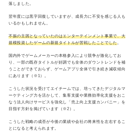
落しました。
翌年度には黒字回復していますが、成長力に不安を感じる人も
いるかもしれません。
不振の主因となっていたのはエンターテインメント事業で、大
規模投資したゲームの新規タイトルが苦戦したことでした
。
国内外でゲームメーカーの本格参入により競争が激化してお
り、一部の既存タイトルが好調でも全体のダウントレンドを補
うことができておらず、ゲームアプリ全体で引き続き減収傾向
にあります（※1）。
こうした状況を受けてエイチームでは、培ってきたデジタルマ
ーケティング力を活かして、集客支援や業務効率化支援をおこ
なう法人向けサービスを強化し「売上向上支援カンパニー」を
目指す方針を掲げています（※2）。
こうした戦略の成否が今後の業績や会社の将来性を左右するこ
とになると考えられます。