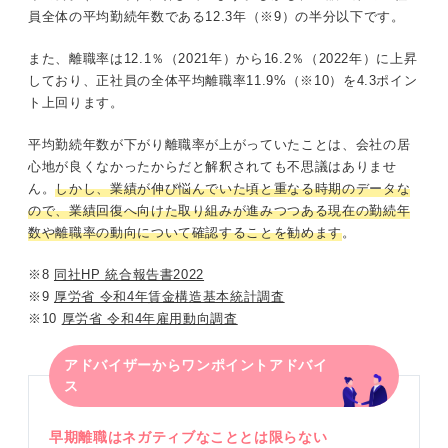
員全体の平均勤続年数である12.3年（※9）の半分以下です。
また、離職率は12.1％（2021年）から16.2％（2022年）に上昇
しており、正社員の全体平均離職率11.9%（※10）を4.3ポイン
ト上回ります。
平均勤続年数が下がり離職率が上がっていたことは、会社の居
心地が良くなかったからだと解釈されても不思議はありませ
ん。
しかし、業績が伸び悩んでいた頃と重なる時期のデータな
ので、業績回復へ向けた取り組みが進みつつある現在の勤続年
数や離職率の動向について確認することを勧めます
。
※8
同社HP 統合報告書2022
※9
厚労省 令和4年賃金構造基本統計調査
※10
厚労省 令和4年雇用動向調査
アドバイザーからワンポイントアドバイ
ス
早期離職はネガティブなこととは限らない