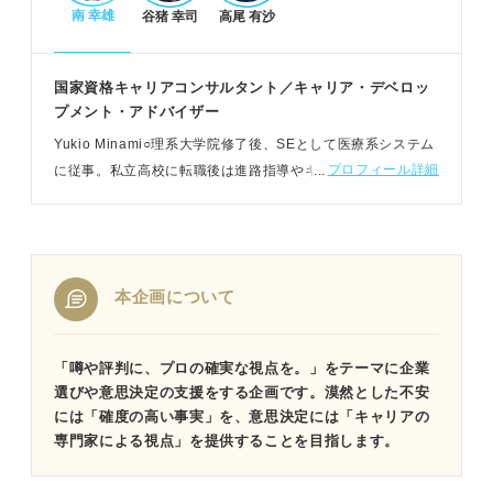
南 幸雄
谷猪 幸司
高尾 有沙
国家資格キャリアコンサルタント／キャリア・デベロッ
プメント・アドバイザー
Yukio Minami○理系大学院修了後、SEとして医療系システム
プロフィール詳細
に従事。私立高校に転職後は進路指導やキャリア教育に携わ
り、カウンセリングなどを通して生徒一人ひとりに合わせた
支援をおこなっている
本企画について
「噂や評判に、プロの確実な視点を。」をテーマに企業
選びや意思決定の支援をする企画です。漠然とした不安
には「確度の高い事実」を、意思決定には「キャリアの
専門家による視点」を提供することを目指します。