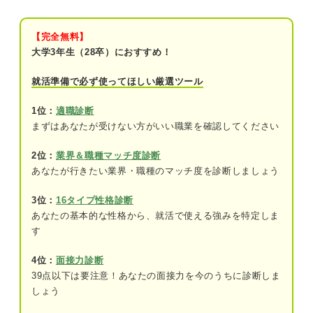
「エイチームがやばい」と言われる5つの理由｜プ
ロが読み解く
【完全無料】
①会社の業績見通しや将来性が不安だから
大学3年生（28卒）におすすめ！
➁給料が良いとはいえないから
就活準備で必ず使ってほしい厳選ツール
③仕事によっては残業が多いから
1位：
適職診断
まずはあなたが受けない方がいい職業を確認してください
④離職率や勤続年数が心配だから
2位：
業界＆職種マッチ度診断
⑤新卒一括採用を止めてしまったから
あなたが行きたい業界・職種のマッチ度を診断しましょう
戦略転換の時期にある企業を選ぶ覚悟を持とう
3位：
16タイプ性格診断
あなたの基本的な性格から、就活で使える強みを特定しま
す
4位：
面接力診断
39点以下は要注意！あなたの面接力を今のうちに診断しま
しょう