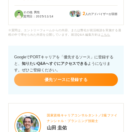
いと言われています。
その他 男性
2
実際、ゲームクリエイターになるなら、どんな大学に進
人のアドバイザーが回答
質問日：
2025/11/14
むべきですか？ 学部や学科の選択にも悩んでいます。
※質問は、エントリーフォームからの内容、または弊社が就活相談を実施する過
情報系の学科が良いのか、それとも美術系やデザイン系
程の中で寄せられた内容を公開しています。就活Q&A 編集方針は
こちら
の学科が良いのか、あるいはまったく関係ない文系の学
部でも大丈夫なのか知りたいです。
GoogleでPORTキャリアを「優先するソース」に登録する
と、
知りたいQ&Aへすぐにアクセスできる
ようになりま
す。ぜひご登録ください。
優先ソースに登録する
国家資格キャリアコンサルタント／2級ファイ
ナンシャル・プランニング技能士
山田 圭佑