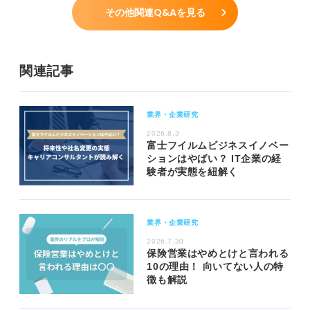
その他関連Q&Aを見る
関連記事
業界・企業研究
2026.8.3
富士フイルムビジネスイノベー
ションはやばい？ IT企業の経
験者が実態を紐解く
業界・企業研究
2026.7.30
保険営業はやめとけと言われる
10の理由！ 向いてない人の特
徴も解説