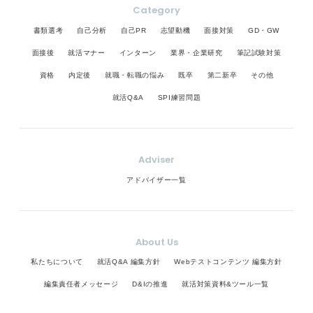
Category
書類選考
自己分析
自己PR
志望動機
面接対策
GD・GW
面接後
就活マナー
インターン
業界・企業研究
筆記試験対策
資格
内定後
就職・転職の悩み
既卒
第二新卒
その他
就活Q&A
SPI練習問題
Adviser
アドバイザー一覧
About Us
私たちについて
就活Q&A 編集方針
Webテストコンテンツ 編集方針
編集責任者メッセージ
D&Iの推進
就活対策資料&ツール一覧