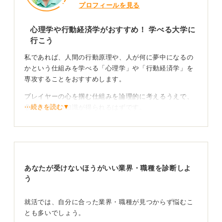
プロフィールを見る
心理学や行動経済学がおすすめ！ 学べる大学に
行こう
私であれば、人間の行動原理や、人が何に夢中になるの
かという仕組みを学べる「心理学」や「行動経済学」を
専攻することをおすすめします。
プレイヤーの心を掴む仕組みを論理的に考えるうえで、
⋯続きを読む▼
非常に役立つ知識が得られるはずです。
もちろん、開発スタッフと円滑にコミュニケーションを
取るために、プログラミングやデザインの基礎知識をサ
ブ的に学んでおくことも有効です。
あなたが受けないほうがいい業界・職種を診断しよ
スキルだけではない！ 企画力と統率力も意識しよう
う
また、プランナーやディレクターといった職種の場合、
就活では、自分に合った業界・職種が見つからず悩むこ
プログラミングなどの技術的な側面も大切です。
とも多いでしょう。
しかし、それ以上に「どういうゲームがヒットするの