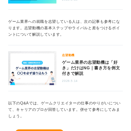
・ゲーム業界のインターンに参加すること
・大学生向けのゲームジャムや大会などに出場すること
・プロトタイプ（Unity/Unrealを用いた紙→デジタル
ゲーム業界への就職を志望している人は、次の記事も参考にな
化）の作成
ります。志望動機の基本ステップやライバルと差をつけるポイ
・ユーザーテストをおこなうこと
ントについて解説しています。
・KPI仮説と改善ログのポートフォリオ化
・同人やスマホ配信の実績を作る
また、ゲーム業界を目指す学生のコミュニティなどで、
志望動機
業界の先輩や同期と切磋琢磨できる環境を作ることも、
ゲーム業界の志望動機は「好
大学選び以上に大切になります。
き」だけはNG｜書き方を例文
付きで解説
2
2026.5.14
以下のQ&Aでは、ゲームクリエイターの仕事のやりがいについ
て、キャリアのプロが回答しています。併せて参考にしてみま
しょう。