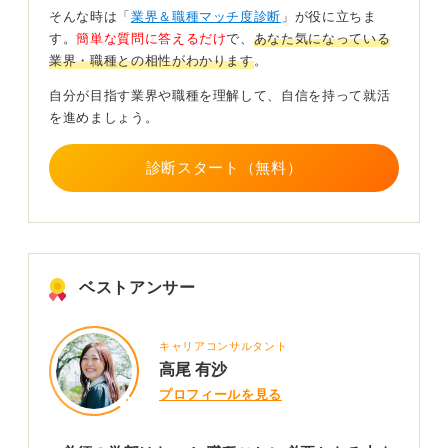
そんな時は「
業界＆職種マッチ度診断
」が役に立ちま
か」を考え抜く企画力や、チームをまとめる統率力が重
す。
簡単な質問に答えるだけ
で、
あなた気になっている
要になることを知っておきましょう。
業界・職種との相性がわかります
。
1
自分が目指す業界や職種を理解して、自信を持って就活
を進めましょう。
診断スタート（無料）
ベストアンサー
キャリアコンサルタント
高尾 有沙
プロフィールを見る