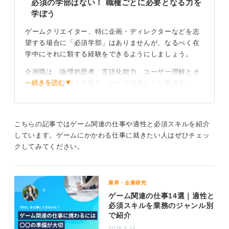
必須の学部はない！ 職種ごとに必要となる力を
学ぼう
ゲームクリエイター、特に企画・ディレクターなどを志
望する場合に「必須学部」はありませんが、なるべく在
学中にそれに類する経験をできるようにしましょう。
企画職は、論理的思考、言語化能力、ユーザー理解とそ
⋯続きを読む▼
れを企画に反映する能力、データ活用などが要です。
情報系なら開発プロセス理解が強みになり、美術・デザ
イン系なら表現力と演出理解、経済・心理・文学系でも
リサーチと企画書力を磨けば戦うことはできます。
こちらの記事ではゲーム関連の仕事や適性と必須スキルを紹介
しています。ゲームにかかわる仕事に就きたい人はぜひチェッ
クしてみてください。
大学選びより実績！ ゲームに関する経験をしよう
また、ゲームクリエイターを目指す場合、大学選びより
も、在学中に作品を作ることのほうが重要です。以下の
業界・企業研究
ような、ゲームに関連する経験を積み重ねていきましょ
ゲーム関連の仕事14選｜適性と
必須スキルを業務のジャンル別
う。
で紹介
・ゲーム企画書を作成すること
2026.5.14